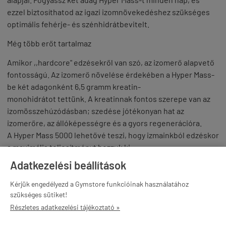
ezzel biztosíthatod az igazi izomnövekedéshez szükséges
optimális fehérje- és szénhidrátbevitelt.
Még több erőt tartalmaz
Amikor ,,hardcore" edzésekről van szó, az izomerő alapvető
fontosságú. Az izomerő növelése érdekében a Hyper Mass-
be két adagonként 6,5 gramm kreatin-
monohidrátot tettünk. A kreatinnak fontos szerepe van az
izomösszehúzódásban; szedése jótékonyan hat az
izomerőre, az állóképességre és a gyors regenerációra.
A Hyper Mass 5000 lehetővé teszi, hogy izmainkból edzéskor
a maximális teljesítményt hozzuk ki.
Adatkezelési beállítások
Kezdőknek
Kérjük engedélyezd a Gymstore funkcióinak használatához
A Hyper Mass alapvető izomtömeg növelő termék. Ez azt
szükséges sütiket!
jelenti, hogy a Hyper Mass erősen javasolt azoknak a
Részletes adatkezelési tájékoztató »
kezdőknek, akik még ,,küzdenek" a nagy kalóriabevitellel.
Kalóriabevitelünk megtámogatásához sokkal egyszerűbb