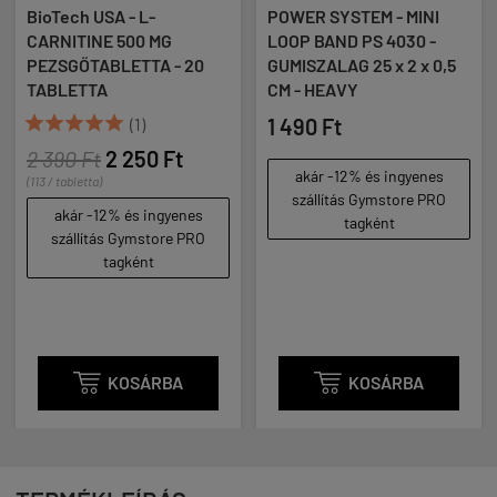
SA - L-
POWER SYSTEM - MINI
TREC NUTRI
E 500 MG
LOOP BAND PS 4030 -
BOOGIEMAN
BLETTA - 20
GUMISZALAG 25 x 2 x 0,5
WORKOUT S
A
CM - HEAVY
GRAPEFRUIT 
100 ML


(1)
1 490 Ft




2 250 Ft
akár -12% és ingyenes
7 790 Ft
szállítás Gymstore PRO
(649 / db)
2% és ingyenes
tagként
ás Gymstore PRO
tagként
KOSÁRBA

KOSÁRBA