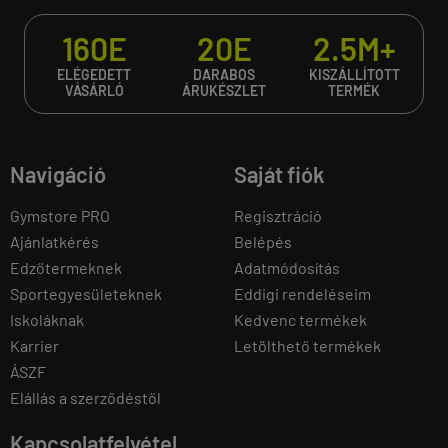
160E
20E
2.5M+
ELÉGEDETT
DARABOS
KISZÁLLÍTOTT
VÁSÁRLÓ
ÁRUKÉSZLET
TERMÉK
Navigáció
Saját fiók
Gymstore PRO
Regisztráció
Ajánlatkérés
Belépés
Edzőtermeknek
Adatmódosítás
Sportegyesületeknek
Eddigi rendeléseim
Iskoláknak
Kedvenc termékek
Karrier
Letölthető termékek
ÁSZF
Elállás a szerződéstől
Kapcsolatfelvétel