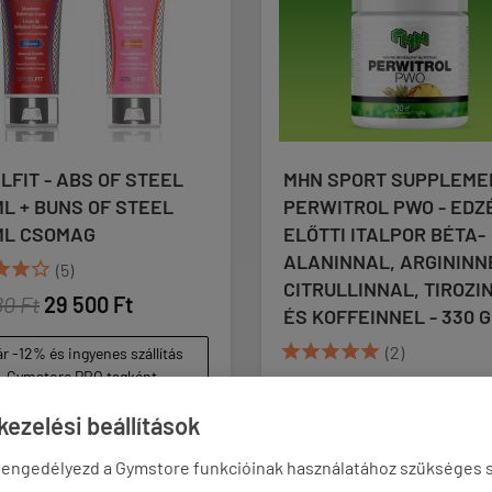
EEL
MHN SPORT SUPPLEMENTS -
GRE
EL
PERWITROL PWO - EDZÉS
OPT
ELŐTTI ITALPOR BÉTA-
ENZ
ALANINNAL, ARGININNEL,
4 5
CITRULLINNAL, TIROZINNAL
(77 / 
ÉS KOFFEINNEL - 330 G
a





(2)
lítás
t
6 490 Ft
5 500 Ft
(17 / g)
ezelési beállítások
akár -12% és ingyenes szállítás
Gymstore PRO tagként
 engedélyezd a Gymstore funkcióinak használatához szükséges s