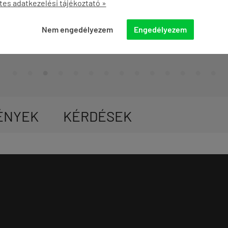
tes adatkezelési tájékoztató »
KOSÁRBA

Nem engedélyezem
Engedélyezem
ÉNYEK
KÉRDÉSEK