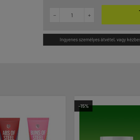


Ingyenes személyes átvétel, vagy kézbesít
-15%