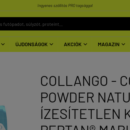
Ingyenes szállítás PRO tagsággal
ÚJDONSÁGOK
AKCIÓK
MAGAZIN




COLLANGO - 
POWDER NATU
ÍZESÍTETLEN 