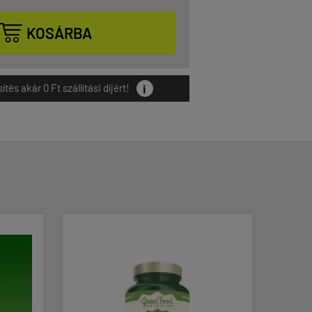

KOSÁRBA
i
és akár 0 Ft szállítási díjért!
-15%