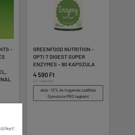
ENFOOD NUTRITION -
STEELFIT - WAIST TR
I 7 DIGEST SUPER
- FOGYASZTÓ ÖV
YMES - 90 KAPSZULA





(6)
90 Ft
10 990 Ft
9 350 Ft
tabletta)
kár -12% és ingyenes szállítás
Gymstore PRO tagként
ütiket!