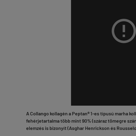
A Collango kollagén a Peptan® 1-es típusú marha ko
fehérjetartalma több mint 90% (száraz tömegre sz
elemzés is bizonyít (Asghar Henrickson és Rousselo