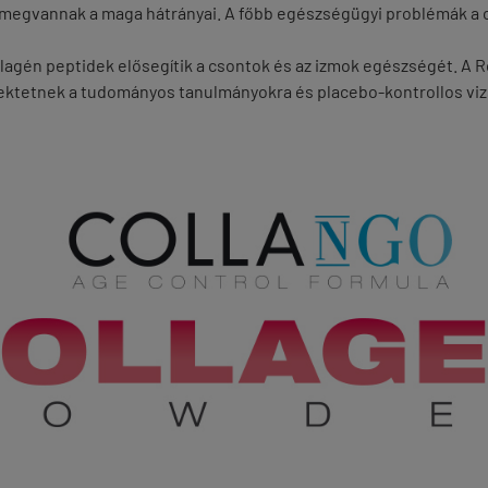
megvannak a maga hátrányai. A főbb egészségügyi problémák a cs
lagén peptidek elősegítik a csontok és az izmok egészségét. A R
fektetnek a tudományos tanulmányokra és placebo-kontrollos vi