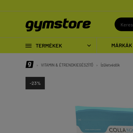

MÁRKÁK
TERMÉKEK

»
VITAMIN & ÉTRENDKIEGÉSZÍTŐ
»
Ízületvédők
-23%