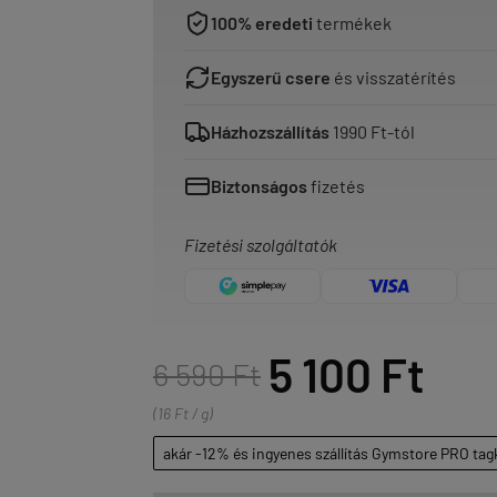
100% eredeti
termékek
Egyszerű csere
és visszatérítés
Házhozszállítás
1990 Ft-tól
Biztonságos
fizetés
Fizetési szolgáltatók
5 100 Ft
6 590 Ft
(16 Ft / g)
akár -12% és ingyenes szállítás Gymstore PRO tag