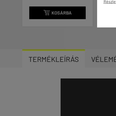
Részle
KOSÁRBA
KOSÁRBA


TERMÉKLEÍRÁS
VÉLEM