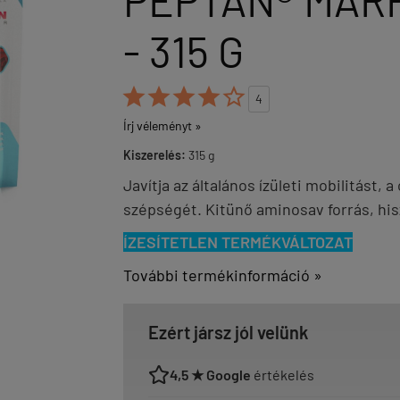
PEPTAN® MAR
- 315 G





4
Írj véleményt »
Kiszerelés:
315 g
Javítja az általános ízületi mobilitást,
szépségét. Kitünő aminosav forrás, his
ÍZESÍTETLEN TERMÉKVÁLTOZAT
További termékinformáció »
Ezért jársz jól velünk
4,5 ★ Google
értékelés