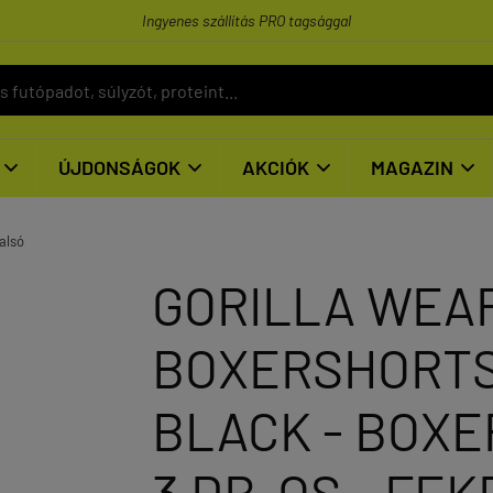
Ingyenes szállítás PRO tagsággal
ÚJDONSÁGOK
AKCIÓK
MAGAZIN




alsó
GORILLA WEAR
BOXERSHORTS 
BLACK - BOXE