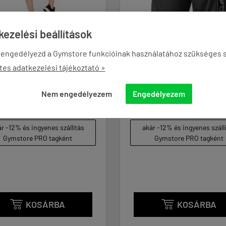
ezelési beállítások
 engedélyezd a Gymstore funkcióinak használatához szükséges s
LLA WEAR - MONROE
GASP INC - NO.1 MESH
tes adatkezelési tájékoztató »
PED LEGGINGS -
TRAINING SHORTS -
K - LEGGINGS - FEKETE
EDZŐNADRÁG - FEKET
Nem engedélyezem
Engedélyezem
90 Ft
27 590 Ft
r -12% és ingyenes szállítás
akár -12% és ingyenes száll
Gymstore PRO tagként
Gymstore PRO tagként
KOSÁRBA
KOSÁRBA

