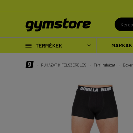

MÁRKÁK
TERMÉKEK

»
RUHÁZAT & FELSZERELÉS
»
Férfi ruházat
»
Boxer