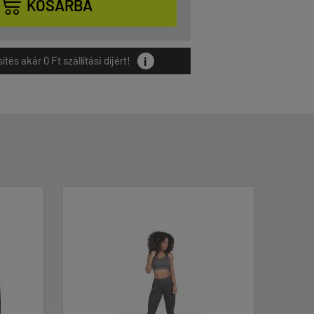

KOSÁRBA
i
és akár 0 Ft szállítási díjért!