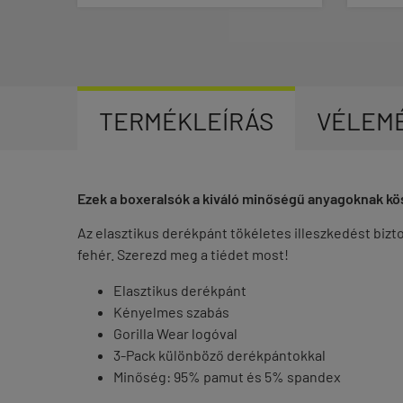
TERMÉKLEÍRÁS
VÉLEM
Ezek a boxeralsók a kiváló minőségű anyagoknak kö
Az elasztikus derékpánt tökéletes illeszkedést biz
fehér. Szerezd meg a tiédet most!
Elasztikus derékpánt
Kényelmes szabás
Gorilla Wear logóval
3-Pack különböző derékpántokkal
Minőség: 95% pamut és 5% spandex