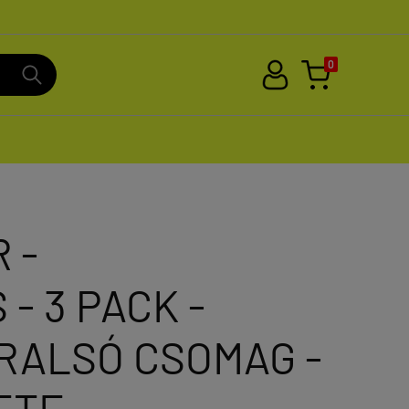
0
 -
- 3 PACK -
RALSÓ CSOMAG -