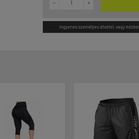


Ingyenes személyes átvétel, vagy kézbesít