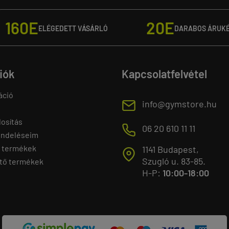
160E
20E
ELÉGEDETT VÁSÁRLÓ
DARABOS ÁRUK
fiók
Kapcsolatfelvétel
áció
E
info@gymstore.hu
osítás
M
06 20 610 11 11
endeléseim
 termékek
1141 Budapest,
T
Szugló u. 83-85.
tő termékek
H-P:
10:00-18:00