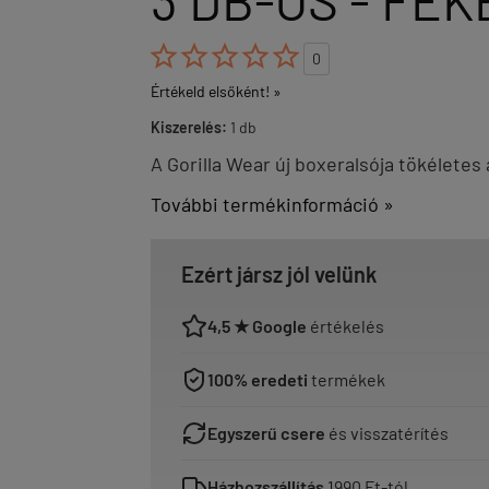
3 DB-OS - FEK





0
Értékeld elsőként! »
Kiszerelés:
1 db
A Gorilla Wear új boxeralsója tökéletes
További termékinformáció »
Ezért jársz jól velünk
4,5 ★ Google
értékelés
100% eredeti
termékek
Egyszerű csere
és visszatérítés
Házhozszállítás
1990 Ft-tól