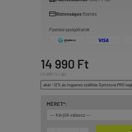
Biztonságos
fizetés
Fizetési szolgáltatók
14 990 Ft
(14 990 Ft / db)
akár -12% és ingyenes szállítás Gymstore PRO tag
MÉRET*: