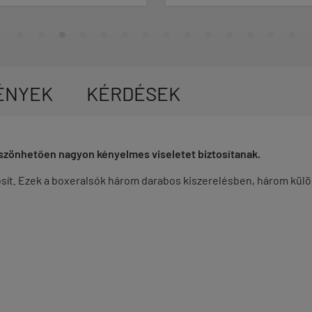
ÉNYEK
KÉRDÉSEK
szönhetően nagyon kényelmes viseletet biztosítanak.
tosít. Ezek a boxeralsók három darabos kiszerelésben, három kül