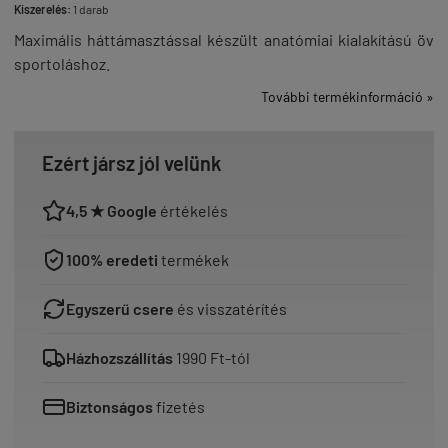
Kiszerelés:
1 darab
Maximális háttámasztással készült anatómiai kialakítású öv
sportoláshoz.
További termékinformáció »
Ezért jársz jól velünk
4,5 ★ Google
értékelés
100% eredeti
termékek
Egyszerű csere
és visszatérítés
Házhozszállítás
1990 Ft-tól
Biztonságos
fizetés