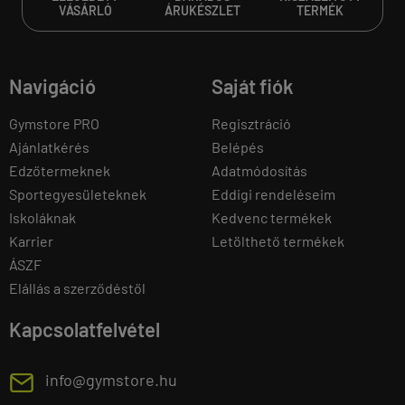
VÁSÁRLÓ
ÁRUKÉSZLET
TERMÉK
Navigáció
Saját fiók
Gymstore PRO
Regisztráció
Ajánlatkérés
Belépés
Edzőtermeknek
Adatmódosítás
Sportegyesületeknek
Eddigi rendeléseim
Iskoláknak
Kedvenc termékek
Karrier
Letölthető termékek
ÁSZF
Elállás a szerződéstől
Kapcsolatfelvétel
E
info@gymstore.hu