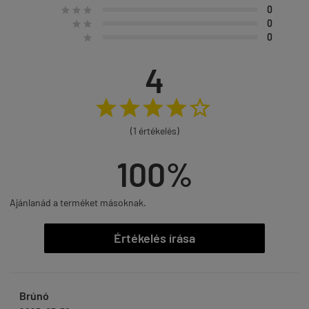
0



0


0

4





(1 értékelés)
100%
Ajánlanád a terméket másoknak.
Értékelés írása
Brúnó