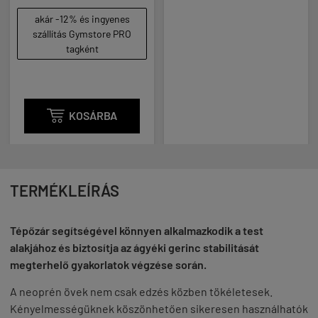
akár -12% és ingyenes
szállítás Gymstore PRO
tagként

KOSÁRBA
TERMÉKLEÍRÁS
Tépőzár segítségével könnyen alkalmazkodik a test
alakjához és biztosítja az ágyéki gerinc stabilitását
megterhelő gyakorlatok végzése során.
A neoprén övek nem csak edzés közben tökéletesek.
Kényelmességüknek köszönhetően sikeresen használhatók