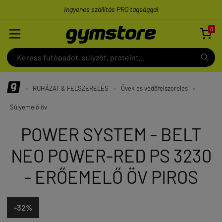
Ingyenes szállítás PRO tagsággal
0

»
RUHÁZAT & FELSZERELÉS
»
Övek és védőfelszerelés
»
Súlyemelő öv
POWER SYSTEM - BELT
NEO POWER-RED PS 3230
- ERŐEMELŐ ÖV PIROS
-32%