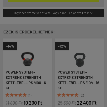
Ingyenes személyes átvétel, vagy akár 0 Ft-os szállítás!

EZEK IS ÉRDEKELHETNEK:
-14%
-12%
POWER SYSTEM -
POWER SYSTEM -
EXTREME STRENGTH
EXTREME STRENGTH
KETTLEBELL PS 4100 - 6
KETTLEBELL PS 4104 - 16
KG
KG










(1)
(2)
11 890 Ft
10 200 Ft
25 590 Ft
22 400 Ft