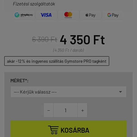
Fizetési szolgáltatók
4 350 Ft
6 390 Ft
(4 350 Ft / darab)
akár -12% és ingyenes szállítás Gymstore PRO tagként
MÉRET*:



KOSÁRBA