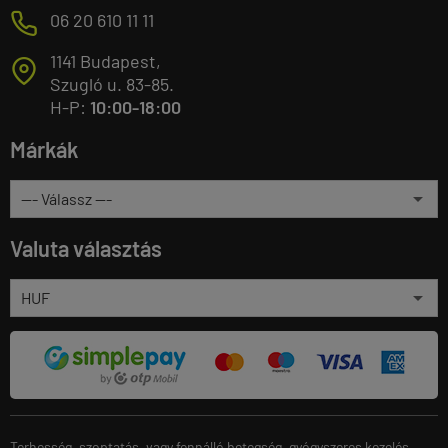
M
06 20 610 11 11
1141 Budapest,
T
Szugló u. 83-85.
H-P:
10:00-18:00
Márkák
Valuta választás
Terhesség, szoptatás, vagy fennálló betegség, gyógyszeres kezelés