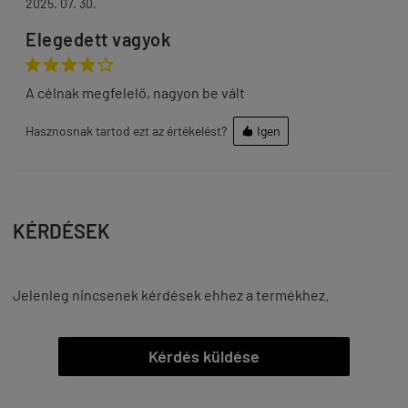
2025. 07. 30.
Elegedett vagyok





A célnak megfelelő, nagyon be vált
Hasznosnak tartod ezt az értékelést?
Igen

KÉRDÉSEK
Jelenleg nincsenek kérdések ehhez a termékhez.
Kérdés küldése