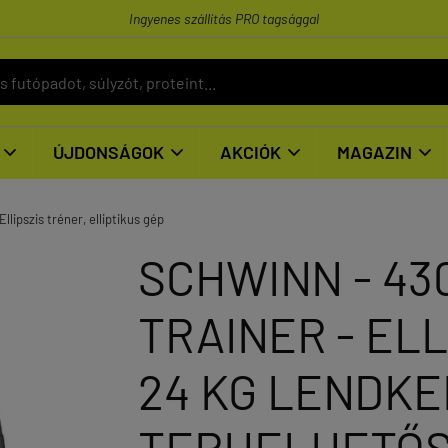
Ingyenes szállítás PRO tagsággal
ÚJDONSÁGOK
AKCIÓK
MAGAZIN




Ellipszis tréner, elliptikus gép
SCHWINN - 430
TRAINER - ELL
24 KG LENDKER