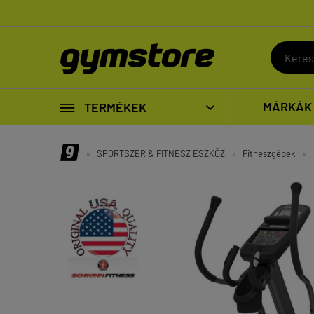

MÁRKÁK
TERMÉKEK

»
SPORTSZER & FITNESZ ESZKÖZ
»
Fitneszgépek
»