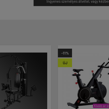
Ingyenes személyes átvétel, vagy kézbesít
-11%
ÚJ
Kiváló ár-érték