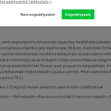
tes adatkezelési tájékoztató »
Nem engedélyezem
Engedélyezem
ÉNYEK
KÉRDÉSEK
, mely segítségével a felhasználó egyénileg beállíthatja a ped
onthajtásos elliptikus gép lépéhossza: 50.8 cm. A készülék Schw
ól nyomon követhetőek, továbbá a felhasználó tetszés szerint el
essé és lehetőség van az elvégzett edzés statisztikájának megje
programok között két fitnesz teszt program is megtalálható. A te
ja a felhasználó teljesítményét a pulzus szinttel. Minél edzettebb
s pulzus 75%).
kos LCD kijelző melyen a kijelzett adatok külön beállíthatóak
ített + 1 felhasználói + 8 pulzus kontrollált (4 kezd és 4 haladó) +