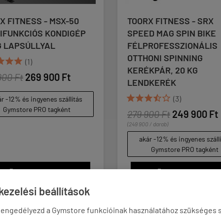
ITNESS - MSX-50
TOORX FITNESS - SRX
NKCIÓS KONDIGÉP
SPEED MAG SPIN BIKE
APSÚLLYAL
FÉLPROFESSZIONÁLIS
OTTHONI SPINNING


(1)
KERÉKPÁR, 20 KG
 Ft
269 900 Ft
LENDKERÉK





(3)
2% és ingyenes szállítás
store PRO tagként
279 900 Ft
249 900 Ft
(249 900 / darab)
akár -12% és ingyenes szállítás
Gymstore PRO tagként
KOSÁRBA
KOSÁRBA


ezelési beállítások
 engedélyezd a Gymstore funkcióinak használatához szükséges s