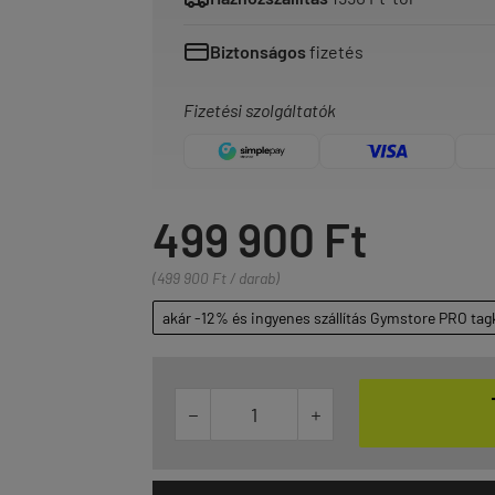
Biztonságos
fizetés
Fizetési szolgáltatók
499 900 Ft
(499 900 Ft / darab)
akár -12% és ingyenes szállítás Gymstore PRO tag

