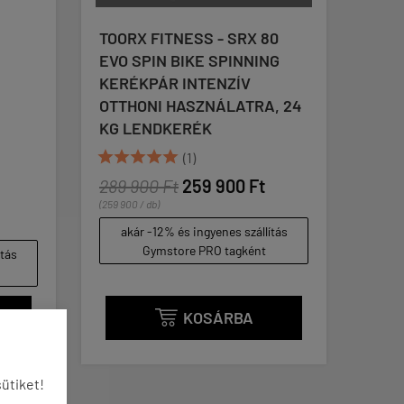
TOORX FITNESS - SRX 80
THUNDE
EVO SPIN BIKE SPINNING
FUTÓPA
KERÉKPÁR INTENZÍV
VÉGSEB
OTTHONI HASZNÁLATRA, 24
TESTSÚ
KG LENDKERÉK








(1)
209 990
289 900 Ft
259 900 Ft
akár -
(259 900 / db)
Gy
akár -12% és ingyenes szállítás
Gymstore PRO tagként
KOSÁRBA

ütiket!