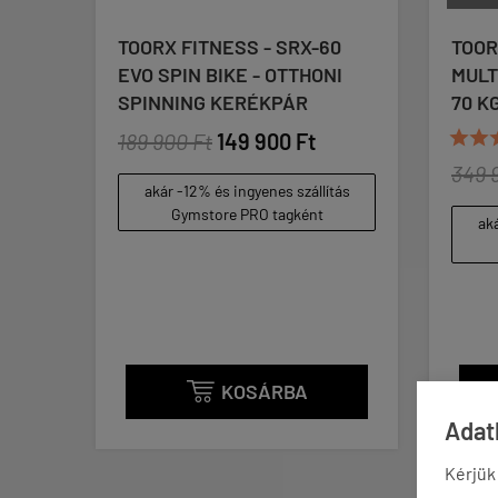
TOORX FITNESS - SRX-60
TOORX F
EVO SPIN BIKE - OTTHONI
MULTIFU
SPINNING KERÉKPÁR
70 KG L



189 900 Ft
149 900 Ft
349 900
akár -12% és ingyenes szállítás
Gymstore PRO tagként
akár -1
Gym
KOSÁRBA

Adatk
Kérjük