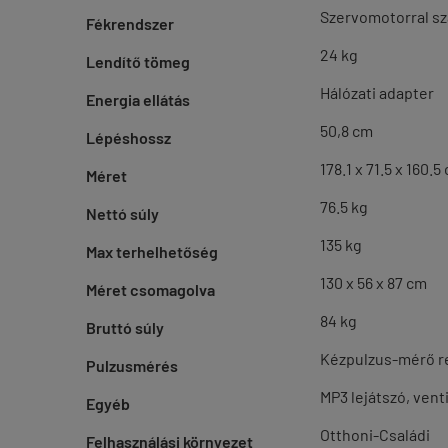
Szervomotorral s
Fékrendszer
24 kg
Lendítő tömeg
Hálózati adapter
Energia ellátás
50,8 cm
Lépéshossz
178.1 x 71.5 x 160.5
Méret
76.5 kg
Nettó súly
135 kg
Max terhelhetőség
130 x 56 x 87 cm
Méret csomagolva
84 kg
Bruttó súly
Kézpulzus-mérő re
Pulzusmérés
MP3 lejátszó, venti
Egyéb
Otthoni-Családi
Felhasználási környezet