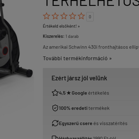
TERHELHETŐ





0
Értékeld elsőként! »
Kiszerelés:
1 darab
Az amerikai Schwinn 430i fronthajtásos ellip
További termékinformáció »
Ezért jársz jól velünk
4,5 ★ Google
értékelés
100% eredeti
termékek
Egyszerű csere
és visszatérítés
Házhozszállítás
1990 Ft-tól