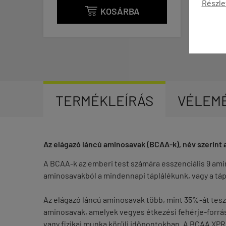
Részle
KOSÁRBA
KOSÁRBA

TERMÉKLEÍRÁS
VÉLEM
Az elágazó láncú aminosavak (BCAA-k), név szerint a 
A BCAA-k az emberi test számára esszenciális 9 amino
aminosavakból a mindennapi táplálékunk, vagy a táp
Az elágazó láncú aminosavak több, mint 35%-át teszi
aminosavak, amelyek vegyes étkezési fehérje-forrás
vagy fizikai munka körüli időpontokban. A BCAA XPRES