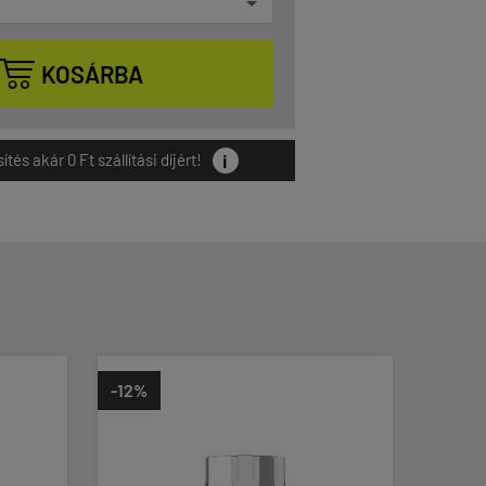

KOSÁRBA
i
és akár 0 Ft szállítási díjért!