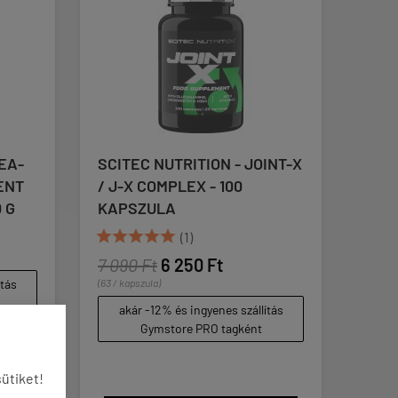
RITION - JOINT-X
SCITEC NUTRITION - 100%
EX - 100
CASEIN COMPLEX -
MICELLAR CASEIN BASED
CASEIN COMPLEX - 2350 G
1)
33 090 Ft
250 Ft
(14 / g)
akár -12% és ingyenes szállítás
 ingyenes szállítás
Gymstore PRO tagként
e PRO tagként
ütiket!