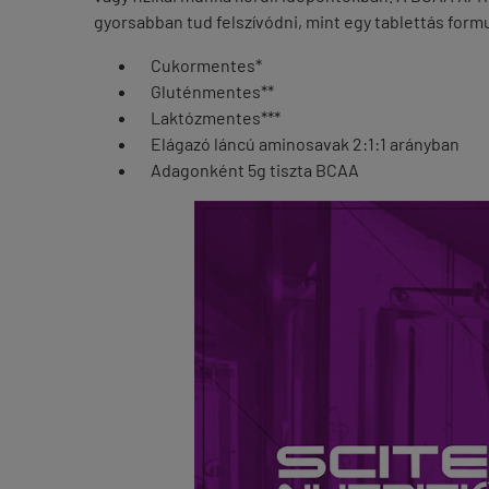
gyorsabban tud felszívódni, mint egy tablettás for
Cukormentes*
Gluténmentes**
Laktózmentes***
Elágazó láncú aminosavak 2:1:1 arányban
Adagonként 5g tiszta BCAA