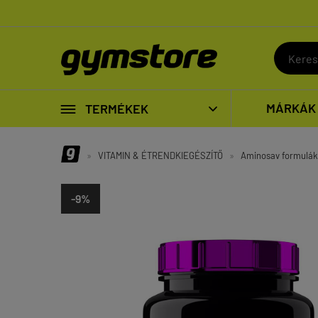

MÁRKÁK
TERMÉKEK

»
VITAMIN & ÉTRENDKIEGÉSZÍTŐ
»
Aminosav formulák
-9%