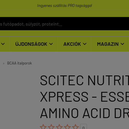
Ingyenes szállítás PRO tagsággal
ÚJDONSÁGOK
AKCIÓK
MAGAZIN




»
BCAA italporok
SCITEC NUTRI
XPRESS - ESS
AMINO ACID DR





0