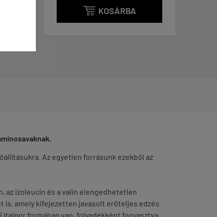
KOSÁRBA
KOSÁRBA

z aminosavaknak.
őállításukra. Az egyetlen forrásunk ezekből az
, az izoleucin és a valin elengedhetetlen
is, amely kifejezetten javasolt erőteljes edzés
el italpor formában van, folyadékként fogyasztva