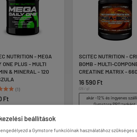
SCITEC NUTRITION - CREA-
SCITEC NUT
BOMB - MULTI-COMPONENT
/ J-X COMPL
CREATINE MATRIX - 660 G
KAPSZULA





16 590 Ft
(
(25 / g)
7 090 Ft
6 
akár -12% és ingyenes szállítás
(63 / kapszula)
Gymstore PRO tagként
akár -12% és
Gymstor
ezelési beállítások
 engedélyezd a Gymstore funkcióinak használatához szükséges s