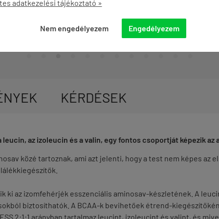
tes adatkezelési tájékoztató »
KOSÁRBA


Nem engedélyezem
Engedélyezem
ÉNYEK
KÉRDÉSEK
leucin, az izoleucin és a valin, egy fontos csoportját képezik a
sav közé tartoznak, ami azt jelenti, hogy a test nem képes az el
lálékkiegészítők.
k ki az izomfehérjék esszenciális aminosav-készletének. A leucin
okból biztosíthatók. A BCAA-k bevihetőek étrend-kiegészítőként 
S 2:1:1 arányban tartalmaz leucint, izoleucint és valint, és miv