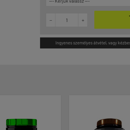


Ingyenes személyes átvétel, vagy kézbesít
-12%