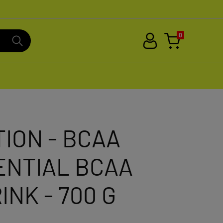
0
TION - BCAA
ENTIAL BCAA
INK - 700 G