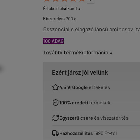
Értékeld elsőként! »
Kiszerelés:
700 g
Esszenciális elágazó láncú aminosav ita
100 ADAG
További termékinformáció »
Ezért jársz jól velünk
4,5 ★ Google
értékelés
100% eredeti
termékek
Egyszerű csere
és visszatérítés
Házhozszállítás
1990 Ft-tól