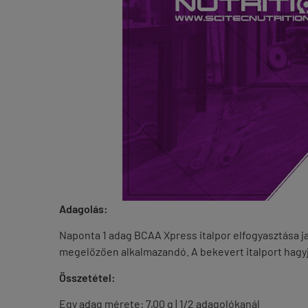
Adagolás:
Naponta 1 adag BCAA Xpress italpor elfogyasztása ja
megelőzően alkalmazandó. A bekevert italport hagyja
Összetétel:
Egy adag mérete: 7,00 g | 1/2 adagolókanál