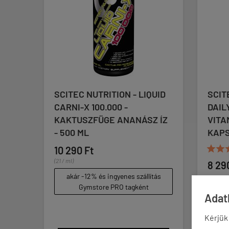
ITION - LIQUID
SCITEC NUTRITION - MEGA
.000 -
DAILY ONE PLUS - MULTI
GE ANANÁSZ ÍZ
VITAMIN & MINERAL - 120
KAPSZULA





(1)
8 290 Ft
 ingyenes szállítás
e PRO tagként
akár -12% és ingyenes szállítás
Adatk
Gymstore PRO tagként
Kérjük