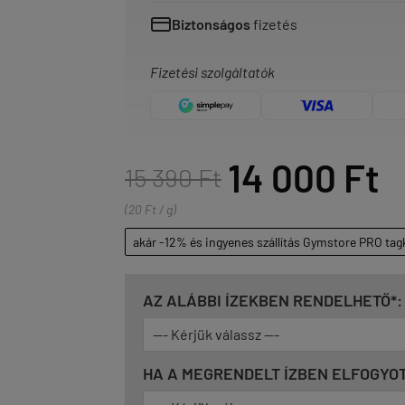
Biztonságos
fizetés
Fizetési szolgáltatók
14 000 Ft
15 390 Ft
(20 Ft / g)
akár -12% és ingyenes szállítás Gymstore PRO tag
AZ ALÁBBI ÍZEKBEN RENDELHETŐ*:
HA A MEGRENDELT ÍZBEN ELFOGYOT