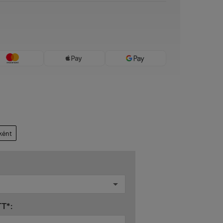
ként
T*: