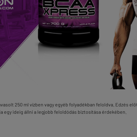
vasolt 250 ml vízben vagy egyéb folyadékban feloldva. Edzés előt
 egy ideig állni a legjobb feloldódás biztosítása érdekében.