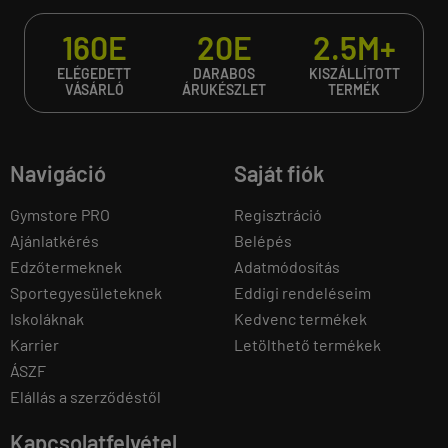
160E
20E
2.5M+
ELÉGEDETT
DARABOS
KISZÁLLÍTOTT
VÁSÁRLÓ
ÁRUKÉSZLET
TERMÉK
Navigáció
Saját fiók
Gymstore PRO
Regisztráció
Ajánlatkérés
Belépés
Edzőtermeknek
Adatmódosítás
Sportegyesületeknek
Eddigi rendeléseim
Iskoláknak
Kedvenc termékek
Karrier
Letölthető termékek
ÁSZF
Elállás a szerződéstől
Kapcsolatfelvétel