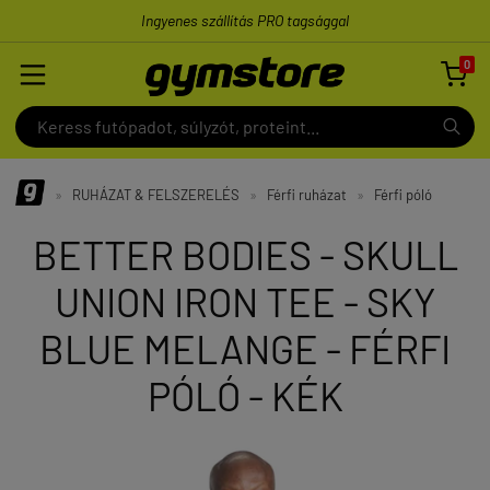
Ingyenes szállítás PRO tagsággal
0

»
RUHÁZAT & FELSZERELÉS
»
Férfi ruházat
»
Férfi póló
BETTER BODIES - SKULL
UNION IRON TEE - SKY
BLUE MELANGE - FÉRFI
PÓLÓ - KÉK