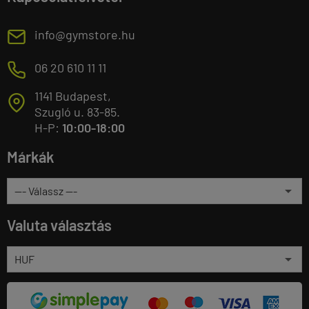
E
info@gymstore.hu
M
06 20 610 11 11
1141 Budapest,
T
Szugló u. 83-85.
H-P:
10:00-18:00
Márkák
Valuta választás