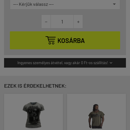



KOSÁRBA
Ingyenes személyes átvétel, vagy akár 0 Ft-os szállítás!

EZEK IS ÉRDEKELHETNEK: