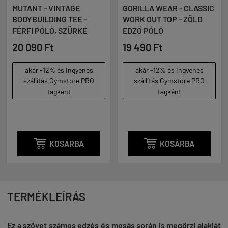
MUTANT - VINTAGE
GORILLA WEAR - CLASSIC
BODYBUILDING TEE -
WORK OUT TOP - ZÖLD
FÉRFI PÓLÓ, SZÜRKE
EDZŐ PÓLÓ
20 090 Ft
19 490 Ft
akár -12% és ingyenes
akár -12% és ingyenes
szállítás Gymstore PRO
szállítás Gymstore PRO
tagként
tagként

KOSÁRBA

KOSÁRBA
TERMÉKLEÍRÁS
Ez a szövet számos edzés és mosás során is megőrzi alakját