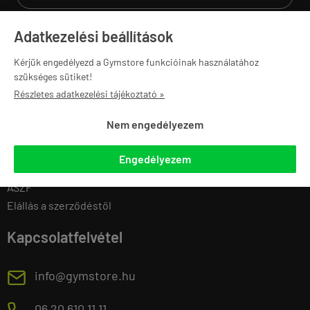
Adatkezelési beállítások
Navigáció
Saját fiók
Kérjük engedélyezd a Gymstore funkcióinak használatához
szükséges sütiket!
Gymstore PRO
Regisztráció
Részletes adatkezelési tájékoztató »
Ajánlatkérés
Belépés
Edzőtermeknek
Adatmódosítás
Nem engedélyezem
Sportegyesületeknek
Eddigi rendeléseim
Iskoláknak
Kedvenc termékek
Engedélyezem
Karrier
Letölthető termékek
ÁSZF
Elállás a szerződéstől
Kapcsolatfelvétel
E
info@gymstore.hu
06 20 610 11 11