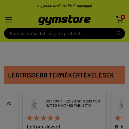
Ingyenes szállítás PRO tagsággal
0

LEGFRISSEBB TERMÉKÉRTÉKELÉSEK
OSTROVIT - K2-VITAMIN 200 MCG
ESZTYŰ
NATTO MK-7 - 90 TABLETTA







Leitner József
B. Ist