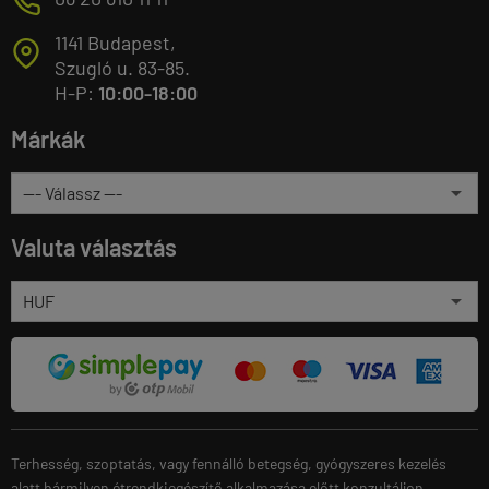
M
1141 Budapest,
T
Szugló u. 83-85.
H-P:
10:00-18:00
Márkák
Valuta választás
Terhesség, szoptatás, vagy fennálló betegség, gyógyszeres kezelés
alatt bármilyen étrendkiegészítő alkalmazása előtt konzultáljon