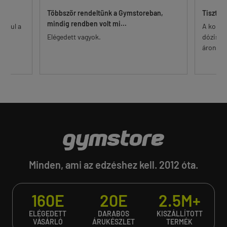
Többször rendeltünk a Gymstoreban,
Tisztes
mindig rendben volt mi...
 alul a
A korsz
őr.
Elégedett vagyok.
dózisú 
...
áron. Eg
Minden, ami az edzéshez kell. 2012 óta.
160E
20E
2.5M+
ELÉGEDETT
DARABOS
KISZÁLLÍTOTT
VÁSÁRLÓ
ÁRUKÉSZLET
TERMÉK