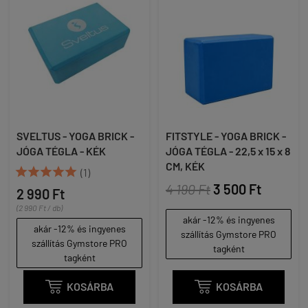
SVELTUS - YOGA BRICK -
FITSTYLE - YOGA BRICK -
JÓGA TÉGLA - KÉK
JÓGA TÉGLA - 22,5 x 15 x 8
CM, KÉK





(1)
4 190 Ft
3 500 Ft
2 990 Ft
(2 990 Ft / db)
akár -12% és ingyenes
akár -12% és ingyenes
szállítás Gymstore PRO
szállítás Gymstore PRO
tagként
tagként

KOSÁRBA

KOSÁRBA