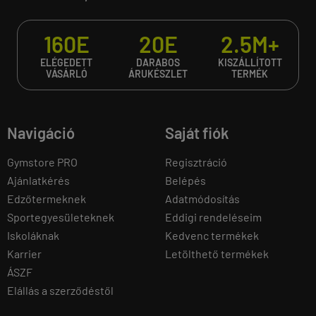
160E
20E
2.5M+
ELÉGEDETT
DARABOS
KISZÁLLÍTOTT
VÁSÁRLÓ
ÁRUKÉSZLET
TERMÉK
Navigáció
Saját fiók
Gymstore PRO
Regisztráció
Ajánlatkérés
Belépés
Edzőtermeknek
Adatmódosítás
Sportegyesületeknek
Eddigi rendeléseim
Iskoláknak
Kedvenc termékek
Karrier
Letölthető termékek
ÁSZF
Elállás a szerződéstől