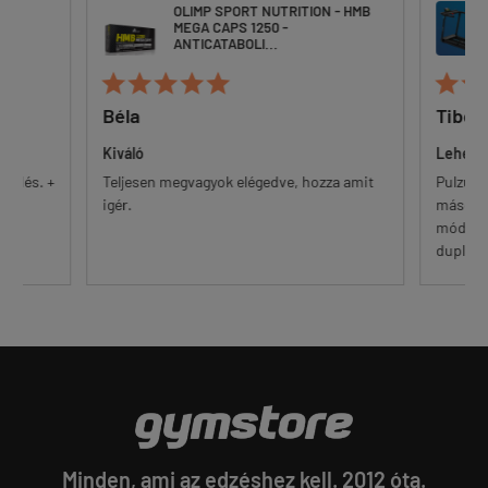
L-
OLIMP SPORT NUTRITION - HMB
MEGA CAPS 1250 -
ANTICATABOLI...







Béla
Tibor 
Kiváló
Lehetne
lődés. +
Teljesen megvagyok elégedve, hozza amit
Pulzusmé
l.
igér.
másodper
módok k
duplá...
Minden, ami az edzéshez kell. 2012 óta.