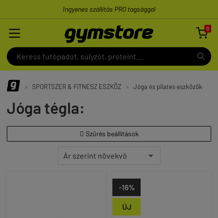
Ingyenes szállítás PRO tagsággal
0

»
SPORTSZER & FITNESZ ESZKÖZ
»
Jóga és pilates eszközök
Jóga tégla:
Szűrés beállítások

-16%
ÚJ