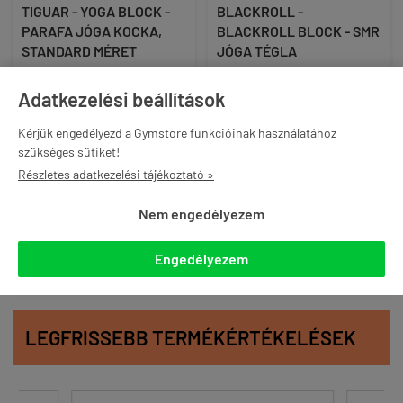
TIGUAR - YOGA BLOCK -
BLACKROLL -
PARAFA JÓGA KOCKA,
BLACKROLL BLOCK - SMR
STANDARD MÉRET
JÓGA TÉGLA
14 090 Ft
20 490 Ft
Adatkezelési beállítások
(20 490 Ft / db)
akár -12% és ingyenes
akár -12% és ingyenes
Kérjük engedélyezd a Gymstore funkcióinak használatához
szállítás Gymstore PRO
szállítás Gymstore PRO
szükséges sütiket!
tagként
tagként
Részletes adatkezelési tájékoztató »

KOSÁRBA

KOSÁRBA
Nem engedélyezem
Engedélyezem
LEGFRISSEBB TERMÉKÉRTÉKELÉSEK