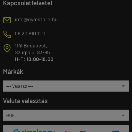
Kapcsolatfelvétel
E
info@gymstore.hu
M
06 20 610 11 11
1141 Budapest,
T
Szugló u. 83-85.
H-P:
10:00-18:00
Márkák
Valuta választás