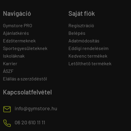
Navigáció
Saját fiók
Gymstore PRO
Regisztráció
Ajánlatkérés
Belépés
Edzőtermeknek
Adatmódosítás
Sportegyesületeknek
Eddigi rendeléseim
Iskoláknak
Kedvenc termékek
Karrier
Letölthető termékek
ÁSZF
Elállás a szerződéstől
Kapcsolatfelvétel
E
info@gymstore.hu
M
06 20 610 11 11