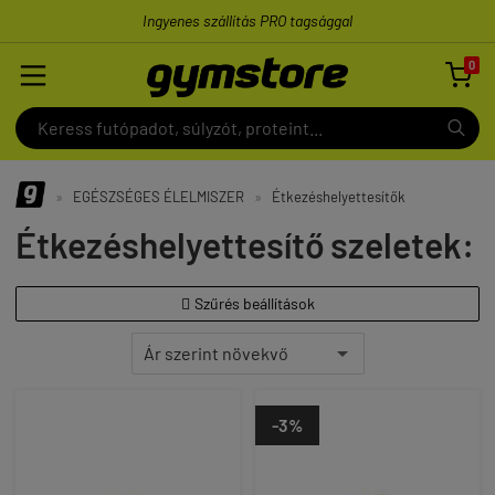
Ingyenes szállítás PRO tagsággal
0

»
EGÉSZSÉGES ÉLELMISZER
»
Étkezéshelyettesítők
Étkezéshelyettesítő szeletek:
Szűrés beállítások

-3%