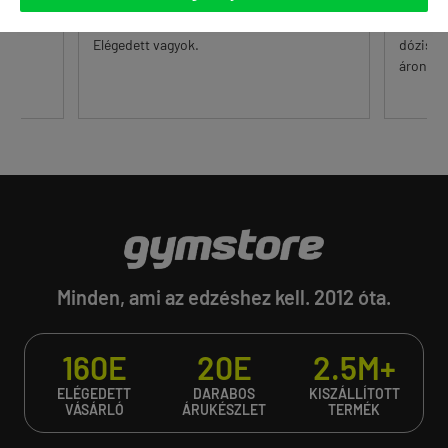
mindig rendben volt mi...
 alul a
A korsz
őr.
Elégedett vagyok.
dózisú 
...
áron. Eg
Minden, ami az edzéshez kell. 2012 óta.
160E
20E
2.5M+
ELÉGEDETT
DARABOS
KISZÁLLÍTOTT
VÁSÁRLÓ
ÁRUKÉSZLET
TERMÉK