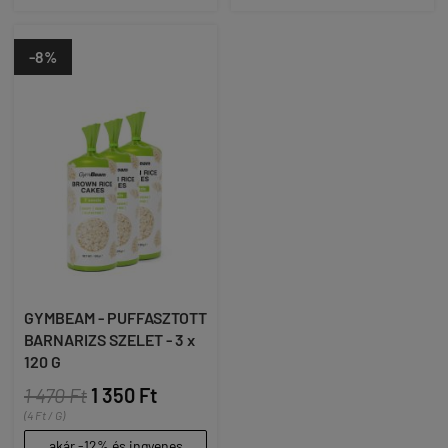
-8%
GYMBEAM - PUFFASZTOTT
BARNARIZS SZELET - 3 x
120 G
1 470 Ft
1 350 Ft
(4 Ft / G)
akár -12% és ingyenes