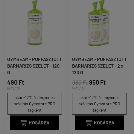
GYMBEAM - PUFFASZTOTT
GYMBEAM - PUFFASZTOTT
BARNARIZS SZELET - 120
BARNARIZS SZELET - 2 x
G
120 G
490 Ft
980 Ft
950 Ft
(4 Ft / G)
(4 Ft / G)
akár -12% és ingyenes
akár -12% és ingyenes
szállítás Gymstore PRO
szállítás Gymstore PRO
tagként
tagként

KOSÁRBA

KOSÁRBA