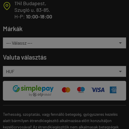
1141 Budapest,
T
Szugló u. 83-85.
H-P:
10:00-18:00
Márkák
Valuta választás
Terhesség, szoptatás, vagy fennálló betegség, gyógyszeres kezelés
alatt bármilyen étrendkiegészítő alkalmazása előtt konzultáljon
kezelőorvosával! Az étrendkiegészítők nem alkalmasak betegségek