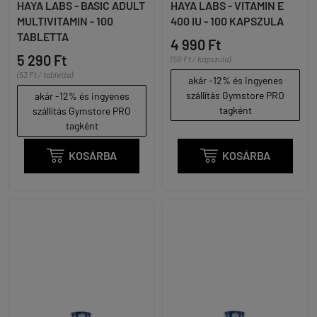
HAYA LABS - BASIC ADULT
HAYA LABS - VITAMIN E
MULTIVITAMIN - 100
400 IU - 100 KAPSZULA
TABLETTA
4 990 Ft
5 290 Ft
(50 Ft / kapszula)
(53 Ft / tabletta)
akár -12% és ingyenes
szállítás Gymstore PRO
akár -12% és ingyenes
tagként
szállítás Gymstore PRO
tagként

KOSÁRBA

KOSÁRBA