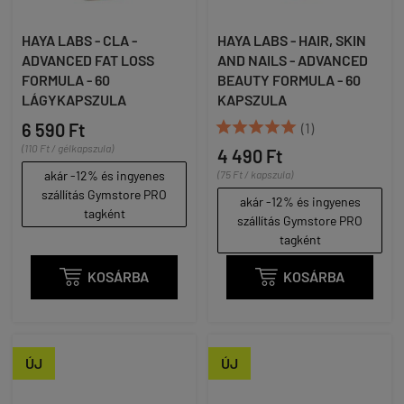
HAYA LABS - CLA -
HAYA LABS - HAIR, SKIN
ADVANCED FAT LOSS
AND NAILS - ADVANCED
FORMULA - 60
BEAUTY FORMULA - 60
LÁGYKAPSZULA
KAPSZULA





6 590 Ft
(1)
(110 Ft / gélkapszula)
4 490 Ft
akár -12% és ingyenes
(75 Ft / kapszula)
szállítás Gymstore PRO
akár -12% és ingyenes
tagként
szállítás Gymstore PRO
tagként

KOSÁRBA

KOSÁRBA
ÚJ
ÚJ