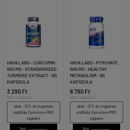
HAYA LABS - CURCUMIN
HAYA LABS - PYRUVATE
500 MG - STANDARDIZED
500 MG - HEALTHY
TURMERIC EXTRACT - 60
METABOLISM - 90
KAPSZULA
KAPSZULA
3 290 Ft
8 790 Ft
(55 Ft / kapszula)
(98 Ft / kapszula)
akár -12% és ingyenes
akár -12% és ingyenes
szállítás Gymstore PRO
szállítás Gymstore PRO
tagként
tagként