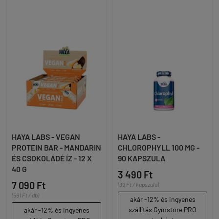
HAYA LABS - VEGAN
HAYA LABS -
PROTEIN BAR - MANDARIN
CHLOROPHYLL 100 MG -
ÉS CSOKOLÁDÉ ÍZ - 12 X
90 KAPSZULA
40 G
3 490 Ft
7 090 Ft
(39 Ft / kapszula)
(591 Ft / db)
akár -12% és ingyenes
szállítás Gymstore PRO
akár -12% és ingyenes