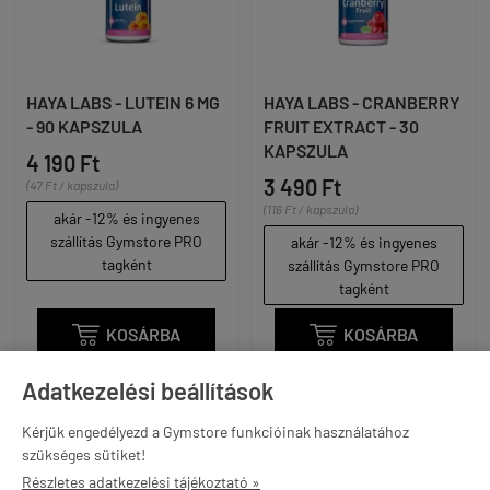
HAYA LABS - LUTEIN 6 MG
HAYA LABS - CRANBERRY
- 90 KAPSZULA
FRUIT EXTRACT - 30
KAPSZULA
4 190 Ft
3 490 Ft
(47 Ft / kapszula)
(116 Ft / kapszula)
akár -12% és ingyenes
szállítás Gymstore PRO
akár -12% és ingyenes
tagként
szállítás Gymstore PRO
tagként

KOSÁRBA

KOSÁRBA
Adatkezelési beállítások
Kérjük engedélyezd a Gymstore funkcióinak használatához
szükséges sütiket!
Részletes adatkezelési tájékoztató »