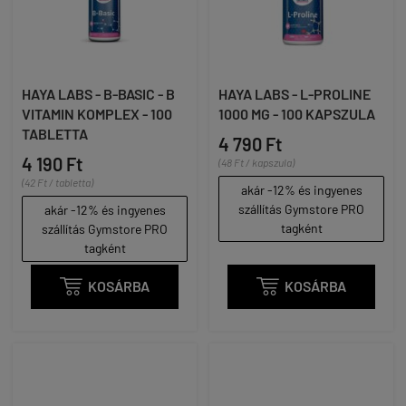
HAYA LABS - B-BASIC - B
HAYA LABS - L-PROLINE
VITAMIN KOMPLEX - 100
1000 MG - 100 KAPSZULA
TABLETTA
4 790 Ft
4 190 Ft
(48 Ft / kapszula)
(42 Ft / tabletta)
akár -12% és ingyenes
szállítás Gymstore PRO
akár -12% és ingyenes
tagként
szállítás Gymstore PRO
tagként

KOSÁRBA

KOSÁRBA