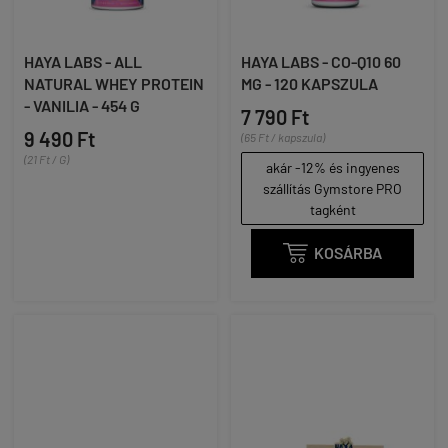
HAYA LABS - ALL
HAYA LABS - CO-Q10 60
NATURAL WHEY PROTEIN
MG - 120 KAPSZULA
- VANILIA - 454 G
7 790 Ft
9 490 Ft
(65 Ft / kapszula)
(21 Ft / G)
akár -12% és ingyenes
szállítás Gymstore PRO
tagként

KOSÁRBA