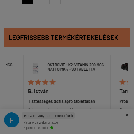
LEGFRISSEBB TERMÉKÉRTÉKELÉSEK
200 MCG
OSTROVIT - K2-VITAMIN 200 MCG
TA
NATTO MK-7 - 90 TABLETTA






B. István
Tamá
an,
Tisztességes dózis apró tablettában
Problé
A korszerű tanulmányokhoz igazodó
Nem zör
×
dózisú K2 tabletta, rendkívül versenyképes
legolcsó
Horvath Nagymaros településről
H
áron. Egyes felhasználók számára a table...
nem oly
Vásárolt a webáruházban
6 perccel ezelőtt
