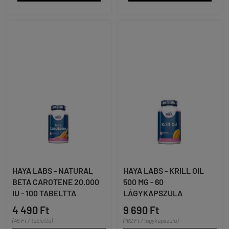
HAYA LABS - NATURAL
HAYA LABS - KRILL OIL
BETA CAROTENE 20.000
500 MG - 60
IU - 100 TABELTTA
LÁGYKAPSZULA
4 490 Ft
9 690 Ft
(45 Ft / tabletta)
(162 Ft / lágykapszula)