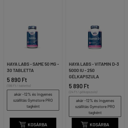
HAYA LABS - SAME 50 MG -
HAYA LABS - VITAMIN D-3
30 TABLETTA
5000 IU - 250
GÉLKAPSZULA
5 890 Ft
5 890 Ft
(196 Ft / tabletta)
(24 Ft / gélkapszula)
akár -12% és ingyenes
szállítás Gymstore PRO
akár -12% és ingyenes
tagként
szállítás Gymstore PRO
tagként

KOSÁRBA

KOSÁRBA