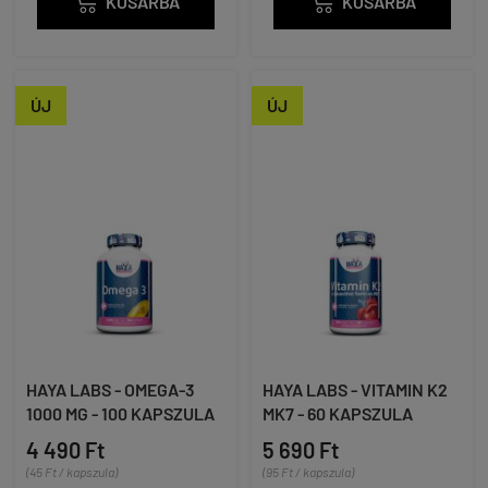

KOSÁRBA

KOSÁRBA
ÚJ
ÚJ
HAYA LABS - OMEGA-3
HAYA LABS - VITAMIN K2
1000 MG - 100 KAPSZULA
MK7 - 60 KAPSZULA
4 490 Ft
5 690 Ft
(45 Ft / kapszula)
(95 Ft / kapszula)