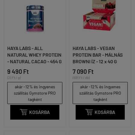
HAYA LABS - ALL
HAYA LABS - VEGAN
NATURAL WHEY PROTEIN
PROTEIN BAR - MÁLNÁS
- NATURAL CACAO - 454 G
BROWNI ÍZ - 12 x 40 G
9 490 Ft
7 090 Ft
(21 Ft / g)
(591 Ft / db)
akár -12% és ingyenes
akár -12% és ingyenes
szállítás Gymstore PRO
szállítás Gymstore PRO
tagként
tagként

KOSÁRBA

KOSÁRBA