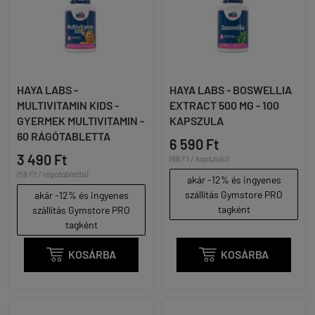
HAYA LABS -
HAYA LABS - BOSWELLIA
MULTIVITAMIN KIDS -
EXTRACT 500 MG - 100
GYERMEK MULTIVITAMIN -
KAPSZULA
60 RÁGÓTABLETTA
6 590 Ft
3 490 Ft
(66 Ft / kapszula)
(58 Ft / rágótabletta)
akár -12% és ingyenes
szállítás Gymstore PRO
akár -12% és ingyenes
tagként
szállítás Gymstore PRO
tagként

KOSÁRBA

KOSÁRBA