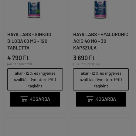
HAYA LABS - GINKGO
HAYA LABS - HYALURONIC
BILOBA 60 MG - 120
ACID 40 MG - 30
TABLETTA
KAPSZULA
4 790 Ft
3 690 Ft
(40 Ft / tabletta)
(123 Ft / kapszula)
akár -12% és ingyenes
akár -12% és ingyenes
szállítás Gymstore PRO
szállítás Gymstore PRO
tagként
tagként

KOSÁRBA

KOSÁRBA