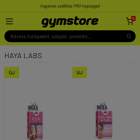
Ingyenes szállítás PRO tagsággal
0

HAYA LABS
ÚJ
ÚJ