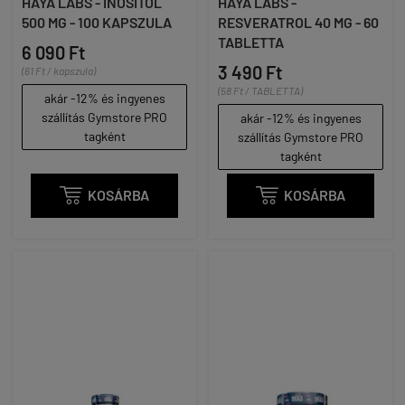
HAYA LABS - INOSITOL
HAYA LABS -
500 MG - 100 KAPSZULA
RESVERATROL 40 MG - 60
TABLETTA
6 090 Ft
3 490 Ft
(61 Ft / kapszula)
(58 Ft / TABLETTA)
akár -12% és ingyenes
szállítás Gymstore PRO
akár -12% és ingyenes
tagként
szállítás Gymstore PRO
tagként

KOSÁRBA

KOSÁRBA