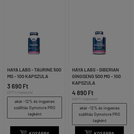
HAYA LABS - TAURINE 500
HAYA LABS - SIBERIAN
MG - 100 KAPSZULA
GINGSENG 500 MG - 100
KAPSZULA
3 690 Ft
4 890 Ft
(37 Ft / kapszula)
(49 Ft / kapszula)
akár -12% és ingyenes
szállítás Gymstore PRO
akár -12% és ingyenes
tagként
szállítás Gymstore PRO
tagként

KOSÁRBA

KOSÁRBA