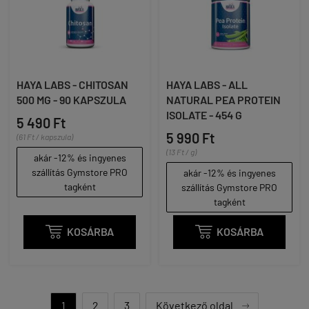
HAYA LABS - CHITOSAN
HAYA LABS - ALL
500 MG - 90 KAPSZULA
NATURAL PEA PROTEIN
ISOLATE - 454 G
5 490 Ft
5 990 Ft
(61 Ft / kapszula)
(13 Ft / g)
akár -12% és ingyenes
szállítás Gymstore PRO
akár -12% és ingyenes
tagként
szállítás Gymstore PRO
tagként

KOSÁRBA

KOSÁRBA
1
2
3
Következő oldal
