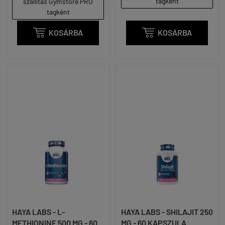
tagként
szállítás Gymstore PRO
tagként

KOSÁRBA

KOSÁRBA
HAYA LABS - L-
HAYA LABS - SHILAJIT 250
METHIONINE 500 MG - 60
MG - 60 KAPSZULA