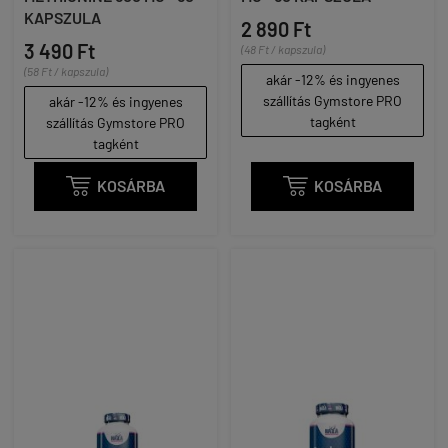
KAPSZULA
2 890 Ft
3 490 Ft
(48 Ft / kapszula)
(58 Ft / kapszula)
akár -12% és ingyenes
szállítás Gymstore PRO
akár -12% és ingyenes
tagként
szállítás Gymstore PRO
tagként

KOSÁRBA

KOSÁRBA