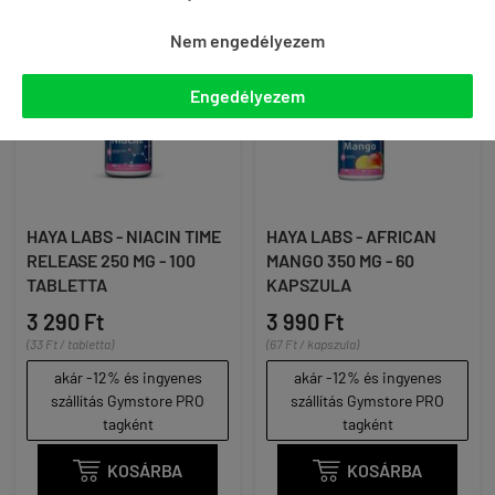
Nem engedélyezem
Engedélyezem
HAYA LABS - NIACIN TIME
HAYA LABS - AFRICAN
RELEASE 250 MG - 100
MANGO 350 MG - 60
TABLETTA
KAPSZULA
3 290 Ft
3 990 Ft
(33 Ft / tabletta)
(67 Ft / kapszula)
akár -12% és ingyenes
akár -12% és ingyenes
szállítás Gymstore PRO
szállítás Gymstore PRO
tagként
tagként

KOSÁRBA

KOSÁRBA