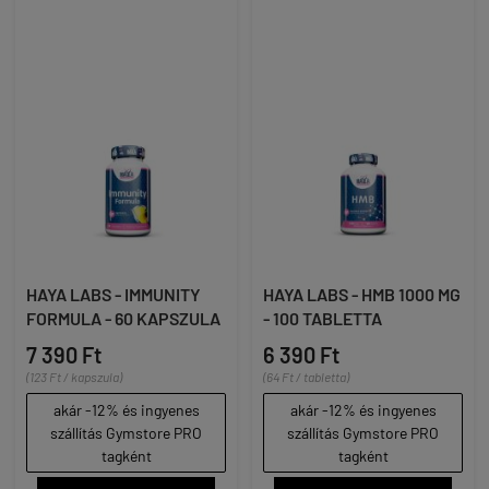
HAYA LABS - IMMUNITY
HAYA LABS - HMB 1000 MG
FORMULA - 60 KAPSZULA
- 100 TABLETTA
7 390 Ft
6 390 Ft
(123 Ft / kapszula)
(64 Ft / tabletta)
akár -12% és ingyenes
akár -12% és ingyenes
szállítás Gymstore PRO
szállítás Gymstore PRO
tagként
tagként