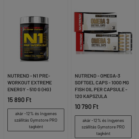
NUTREND - N1 PRE-
NUTREND - OMEGA-3
WORKOUT EXTREME
SOFTGEL CAPS - 1000 MG
ENERGY - 510 G (HG)
FISH OIL PER CAPSULE -
120 KAPSZULA
15 890 Ft
10 790 Ft
akár -12% és ingyenes
szállítás Gymstore PRO
akár -12% és ingyenes
tagként
szállítás Gymstore PRO
tagként