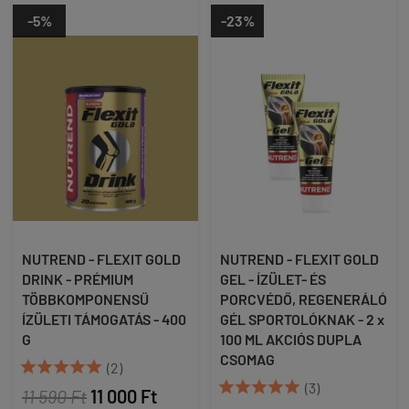
-5%
-23%
NUTREND - FLEXIT GOLD
NUTREND - FLEXIT GOLD
DRINK - PRÉMIUM
GEL - ÍZÜLET- ÉS
TÖBBKOMPONENSŰ
PORCVÉDŐ, REGENERÁLÓ
ÍZÜLETI TÁMOGATÁS - 400
GÉL SPORTOLÓKNAK - 2 x
G
100 ML AKCIÓS DUPLA
CSOMAG





(2)





(3)
11 590 Ft
11 000 Ft