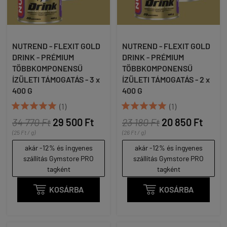
NUTREND - FLEXIT GOLD
NUTREND - FLEXIT GOLD
DRINK - PRÉMIUM
DRINK - PRÉMIUM
TÖBBKOMPONENSŰ
TÖBBKOMPONENSŰ
ÍZÜLETI TÁMOGATÁS - 3 x
ÍZÜLETI TÁMOGATÁS - 2 x
400 G
400 G










(1)
(1)
34 770 Ft
29 500 Ft
23 180 Ft
20 850 Ft
(25 Ft / g)
(26 Ft / g)
akár -12% és ingyenes
akár -12% és ingyenes
szállítás Gymstore PRO
szállítás Gymstore PRO
tagként
tagként

KOSÁRBA

KOSÁRBA