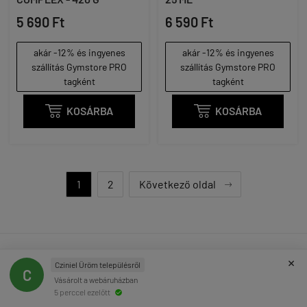
5 690 Ft
6 590 Ft
akár -12% és ingyenes
akár -12% és ingyenes
szállítás Gymstore PRO
szállítás Gymstore PRO
tagként
tagként

KOSÁRBA

KOSÁRBA
1
2
Következő oldal

×
Cziniel Üröm településről
LEGFRISSEBB TERMÉKÉRTÉKELÉSEK
C
Vásárolt a webáruházban
5 perccel ezelőtt
