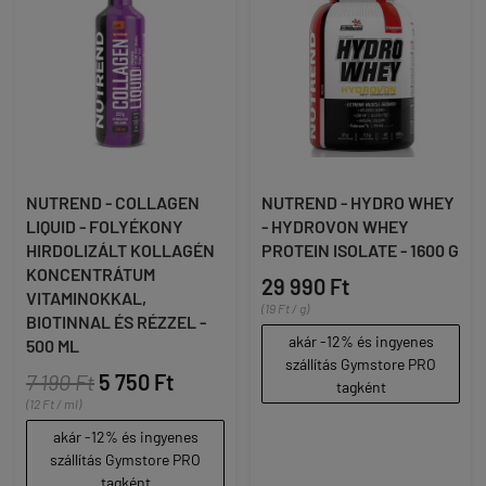
NUTREND - COLLAGEN
NUTREND - HYDRO WHEY
LIQUID - FOLYÉKONY
- HYDROVON WHEY
HIRDOLIZÁLT KOLLAGÉN
PROTEIN ISOLATE - 1600 G
KONCENTRÁTUM
29 990 Ft
VITAMINOKKAL,
(19 Ft / g)
BIOTINNAL ÉS RÉZZEL -
akár -12% és ingyenes
500 ML
szállítás Gymstore PRO
7 190 Ft
5 750 Ft
tagként
(12 Ft / ml)
akár -12% és ingyenes
szállítás Gymstore PRO
tagként