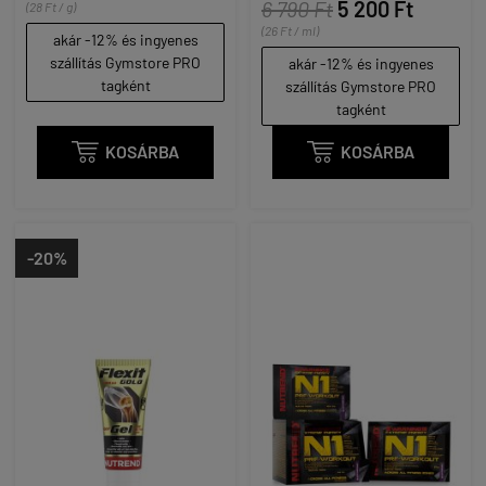
6 790 Ft
5 200 Ft
(28 Ft / g)
(26 Ft / ml)
akár -12% és ingyenes
szállítás Gymstore PRO
akár -12% és ingyenes
tagként
szállítás Gymstore PRO
tagként

KOSÁRBA

KOSÁRBA
-20%