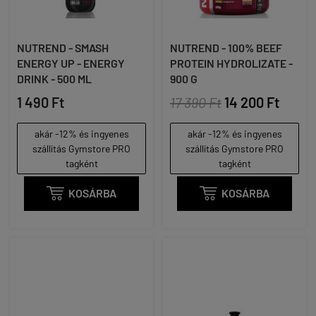
NUTREND - SMASH
NUTREND - 100% BEEF
ENERGY UP - ENERGY
PROTEIN HYDROLIZATE -
DRINK - 500 ML
900 G
1 490 Ft
17 390 Ft
14 200 Ft
akár -12% és ingyenes
akár -12% és ingyenes
szállítás Gymstore PRO
szállítás Gymstore PRO
tagként
tagként

KOSÁRBA

KOSÁRBA