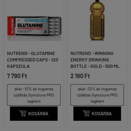
NUTREND - GLUTAMINE
NUTREND - WINNING
COMPRESSED CAPS - 120
ENERGY DRINKING
KAPSZULA
BOTTLE - GOLD - 500 ML
7 790 Ft
2 190 Ft
akár -12% és ingyenes
akár -12% és ingyenes
szállítás Gymstore PRO
szállítás Gymstore PRO
tagként
tagként

KOSÁRBA

KOSÁRBA