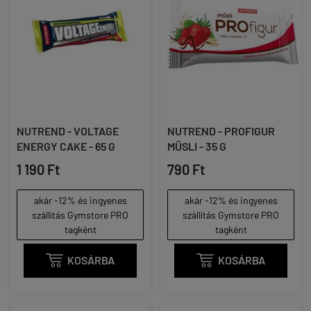
NUTREND - VOLTAGE
NUTREND - PROFIGUR
ENERGY CAKE - 65 G
MÜSLI - 35 G
1 190 Ft
790 Ft
akár -12% és ingyenes
akár -12% és ingyenes
szállítás Gymstore PRO
szállítás Gymstore PRO
tagként
tagként

KOSÁRBA

KOSÁRBA