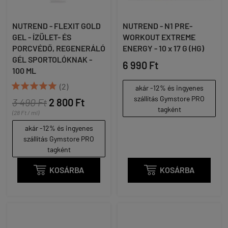
NUTREND - FLEXIT GOLD
NUTREND - N1 PRE-
GEL - ÍZÜLET- ÉS
WORKOUT EXTREME
PORCVÉDŐ, REGENERÁLÓ
ENERGY - 10 x 17 G (HG)
GÉL SPORTOLÓKNAK -
6 990 Ft
100 ML





(2)
akár -12% és ingyenes
szállítás Gymstore PRO
3 490 Ft
2 800 Ft
tagként
(28 Ft / ml)
akár -12% és ingyenes
szállítás Gymstore PRO
tagként

KOSÁRBA

KOSÁRBA