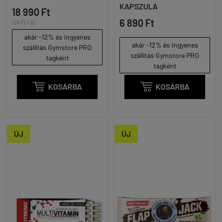
KAPSZULA
18 990 Ft
6 890 Ft
(24 Ft / g)
akár -12% és ingyenes
akár -12% és ingyenes
szállítás Gymstore PRO
szállítás Gymstore PRO
tagként
tagként

KOSÁRBA

KOSÁRBA
ÚJ
ÚJ