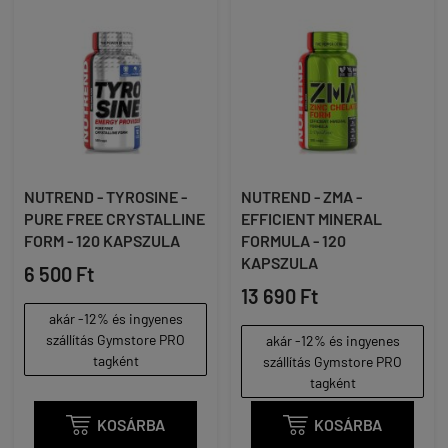
NUTREND - TYROSINE -
NUTREND - ZMA -
PURE FREE CRYSTALLINE
EFFICIENT MINERAL
FORM - 120 KAPSZULA
FORMULA - 120
KAPSZULA
6 500 Ft
13 690 Ft
akár -12% és ingyenes
szállítás Gymstore PRO
akár -12% és ingyenes
tagként
szállítás Gymstore PRO
tagként

KOSÁRBA

KOSÁRBA