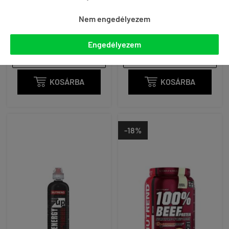
25 690 Ft
12 690 Ft
Nem engedélyezem
akár -12% és ingyenes
akár -12% és ingyenes
Engedélyezem
szállítás Gymstore PRO
szállítás Gymstore PRO
tagként
tagként

KOSÁRBA

KOSÁRBA
-18%