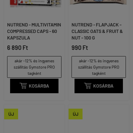
NUTREND - MULTIVITAMIN
NUTREND - FLAPJACK -
COMPRESSED CAPS - 60
CLASSIC OATS & FRUIT &
KAPSZULA
NUT - 100 G
6 890 Ft
990 Ft
akár -12% és ingyenes
akár -12% és ingyenes
szállítás Gymstore PRO
szállítás Gymstore PRO
tagként
tagként

KOSÁRBA

KOSÁRBA
ÚJ
ÚJ