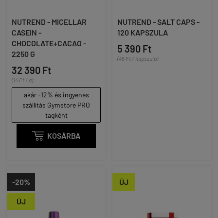
NUTREND - MICELLAR
NUTREND - SALT CAPS -
CASEIN -
120 KAPSZULA
CHOCOLATE+CACAO -
5 390 Ft
2250 G
(45 Ft / kapszula)
32 390 Ft
(14 Ft / g)
akár -12% és ingyenes
szállítás Gymstore PRO
tagként

KOSÁRBA
-20%
ÚJ
ÚJ