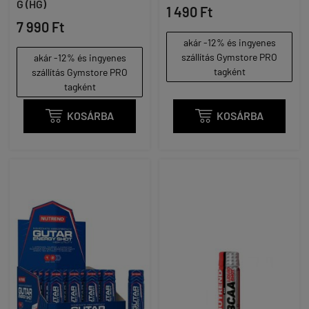
G (HG)
1 490 Ft
7 990 Ft
akár -12% és ingyenes
szállítás Gymstore PRO
akár -12% és ingyenes
tagként
szállítás Gymstore PRO
tagként

KOSÁRBA

KOSÁRBA