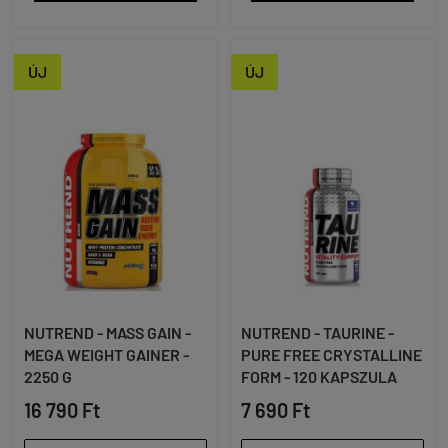
ÚJ
ÚJ
NUTREND - MASS GAIN -
NUTREND - TAURINE -
MEGA WEIGHT GAINER -
PURE FREE CRYSTALLINE
2250 G
FORM - 120 KAPSZULA
16 790 Ft
7 690 Ft