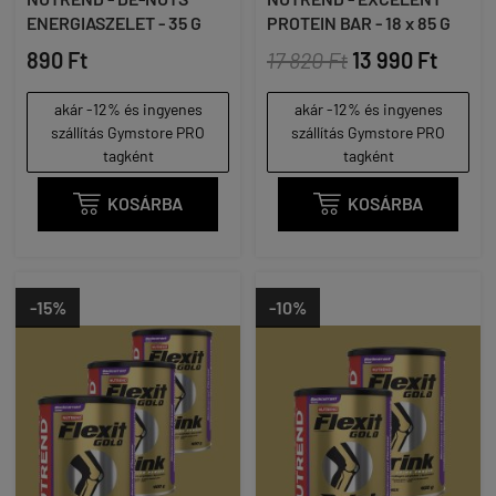
ENERGIASZELET - 35 G
PROTEIN BAR - 18 x 85 G
890 Ft
17 820 Ft
13 990 Ft
akár -12% és ingyenes
akár -12% és ingyenes
szállítás Gymstore PRO
szállítás Gymstore PRO
tagként
tagként

KOSÁRBA

KOSÁRBA
-15%
-10%