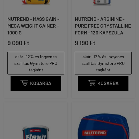
NUTREND - MASS GAIN -
NUTREND - ARGININE -
MEGA WEIGHT GAINER -
PURE FREE CRYSTALLINE
1000 G
FORM - 120 KAPSZULA
9 090 Ft
9 190 Ft
akár -12% és ingyenes
akár -12% és ingyenes
szállítás Gymstore PRO
szállítás Gymstore PRO
tagként
tagként

KOSÁRBA

KOSÁRBA