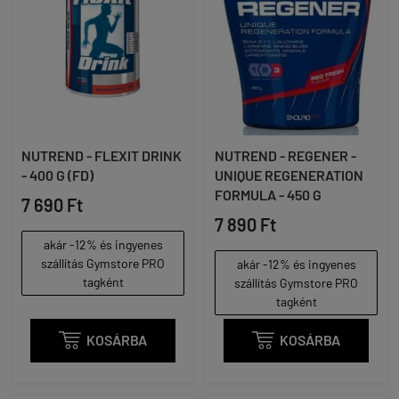
NUTREND - FLEXIT DRINK
NUTREND - REGENER -
- 400 G (FD)
UNIQUE REGENERATION
FORMULA - 450 G
7 690 Ft
7 890 Ft
akár -12% és ingyenes
szállítás Gymstore PRO
akár -12% és ingyenes
tagként
szállítás Gymstore PRO
tagként

KOSÁRBA

KOSÁRBA