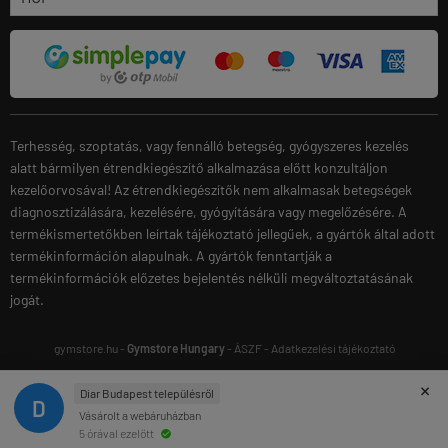
Terhesség, szoptatás, vagy fennálló betegség, gyógyszeres kezelés
alatt bármilyen étrendkiegészítő alkalmazása előtt konzultáljon
kezelőorvosával! Az étrendkiegészítők nem alkalmasak betegségek
diagnosztizálására, kezelésére, gyógyítására vagy megelőzésére. A
termékismertetőkben leírtak tájékoztató jellegűek, a gyártók által adott
termékinformáción alapulnak. A gyártók fenntartják a
termékinformációk előzetes bejelentés nélküli megváltoztatásának
jogát.
gymstore.hu -
Gymstore Hungary
-
ÁSZF
-
Adatkezelési tájékoztató
×
Diar Budapest településről
D
Vásárolt a webáruházban
5 órával ezelőtt
