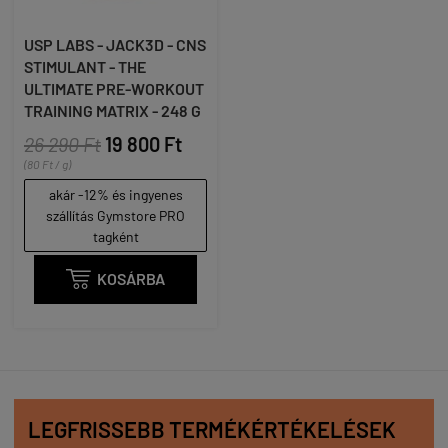
USP LABS - JACK3D - CNS
STIMULANT - THE
ULTIMATE PRE-WORKOUT
TRAINING MATRIX - 248 G
26 290 Ft
19 800 Ft
(80 Ft / g)
akár -12% és ingyenes
szállítás Gymstore PRO
tagként

KOSÁRBA
LEGFRISSEBB TERMÉKÉRTÉKELÉSEK