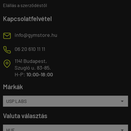
Elállás a szerződéstől
Kapcsolatfelvétel
E
info@gymstore.hu
M
06 20 610 11 11
1141 Budapest,
T
Szugló u. 83-85.
H-P:
10:00-18:00
Márkák
Valuta választás