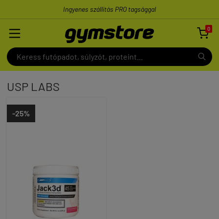
Ingyenes szállítás PRO tagsággal
0

USP LABS
-25%