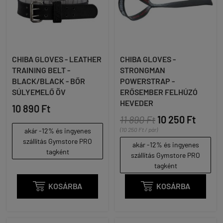
CHIBA GLOVES - LEATHER
CHIBA GLOVES -
TRAINING BELT -
STRONGMAN
BLACK/BLACK - BŐR
POWERSTRAP -
SÚLYEMELŐ ÖV
ERŐSEMBER FELHÚZÓ
HEVEDER
10 890 Ft
11 890 Ft
10 250 Ft
(10 250 Ft / pár)
akár -12% és ingyenes
szállítás Gymstore PRO
akár -12% és ingyenes
tagként
szállítás Gymstore PRO
tagként

KOSÁRBA

KOSÁRBA