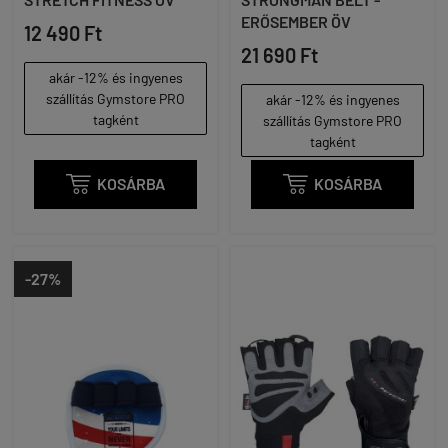
ERŐSEMBER ÖV
12 490 Ft
21 690 Ft
akár -12% és ingyenes
szállítás Gymstore PRO
akár -12% és ingyenes
tagként
szállítás Gymstore PRO
tagként

KOSÁRBA

KOSÁRBA
-27%