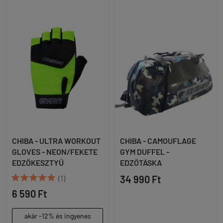
CHIBA - ULTRA WORKOUT
CHIBA - CAMOUFLAGE
GLOVES - NEON/FEKETE
GYM DUFFEL -
EDZŐKESZTYŰ
EDZŐTÁSKA





(1)
34 990 Ft
6 590 Ft
akár -12% és ingyenes