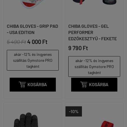
CHIBA GLOVES - GRIP PAD
CHIBA GLOVES - GEL
- USA EDITION
PERFORMER
EDZŐKESZTYŰ - FEKETE
5 490 Ft
4 000 Ft
9 790 Ft
akár -12% és ingyenes
szállítás Gymstore PRO
akár -12% és ingyenes
tagként
szállítás Gymstore PRO
tagként

KOSÁRBA

KOSÁRBA
-10%