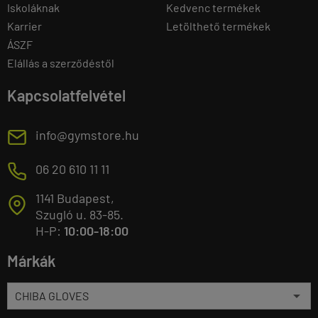
Iskoláknak
Kedvenc termékek
Karrier
Letölthető termékek
ÁSZF
Elállás a szerződéstől
Kapcsolatfelvétel
E
info@gymstore.hu
M
06 20 610 11 11
1141 Budapest,
T
Szugló u. 83-85.
H-P:
10:00-18:00
Márkák