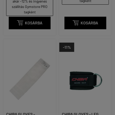
tagként
akár -12% és ingyenes
szállítás Gymstore PRO
tagként

KOSÁRBA

KOSÁRBA
-11%
CHIBA GLOVES -
CHIBA GLOVES - LEG