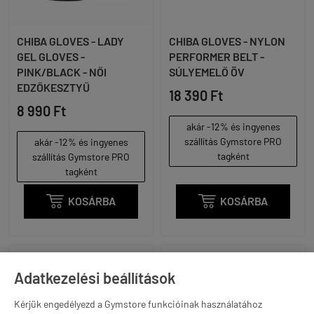
CHIBA GLOVES - LADY
CHIBA GLOVES - NYLON
GEL GLOVES -
PERFORMER BELT -
PINK/BLACK - NŐI
SÚLYEMELŐ ÖV
EDZŐKESZTYŰ
18 390 Ft
8 990 Ft
akár -12% és ingyenes
szállítás Gymstore PRO
akár -12% és ingyenes
tagként
szállítás Gymstore PRO
tagként

KOSÁRBA

KOSÁRBA
Adatkezelési beállítások
Kérjük engedélyezd a Gymstore funkcióinak használatához