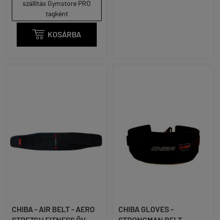
szállítás Gymstore PRO
tagként

KOSÁRBA
CHIBA - AIR BELT - AERO
CHIBA GLOVES -
STRETCH FITNESS ÖV
STRONGMAN BELT -