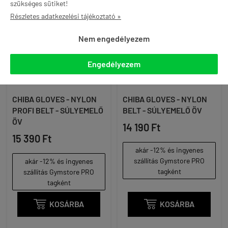
szükséges sütiket!
Részletes adatkezelési tájékoztató »
Nem engedélyezem
Engedélyezem
CHIBA GLOVES - NYLON
CHIBA GLOVES - NYLON
PROFI BELT - SÚLYEMELŐ
BELT - SÚLYEMELŐ ÖV
ÖV
14 190 Ft
15 390 Ft
akár -12% és ingyenes
szállítás Gymstore PRO
akár -12% és ingyenes
tagként
szállítás Gymstore PRO
tagként

KOSÁRBA

KOSÁRBA