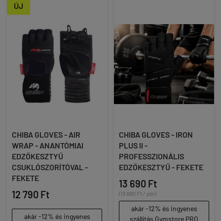
ÚJ
CHIBA GLOVES - AIR
CHIBA GLOVES - IRON
WRAP - ANANTÓMIAI
PLUS II -
EDZŐKESZTYŰ
PROFESSZIONÁLIS
CSUKLÓSZORÍTÓVAL -
EDZŐKESZTYŰ - FEKETE
FEKETE
13 690 Ft
12 790 Ft
(13 690 Ft / pár)
akár -12% és ingyenes
akár -12% és ingyenes
szállítás Gymstore PRO