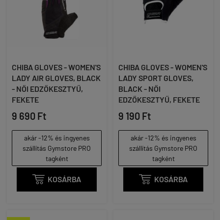
CHIBA GLOVES - WOMEN'S
CHIBA GLOVES - WOMEN'S
LADY AIR GLOVES, BLACK
LADY SPORT GLOVES,
- NŐI EDZŐKESZTYŰ,
BLACK - NŐI
FEKETE
EDZŐKESZTYŰ, FEKETE
9 690 Ft
9 190 Ft
akár -12% és ingyenes
akár -12% és ingyenes
szállítás Gymstore PRO
szállítás Gymstore PRO
tagként
tagként

KOSÁRBA

KOSÁRBA