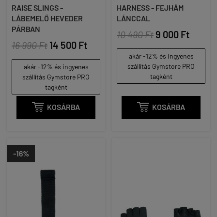
RAISE SLINGS -
HARNESS - FEJHÁM
LÁBEMELŐ HEVEDER
LÁNCCAL
PÁRBAN
10 490 Ft
9 000 Ft
16 990 Ft
14 500 Ft
akár -12% és ingyenes
szállítás Gymstore PRO
akár -12% és ingyenes
tagként
szállítás Gymstore PRO
tagként

KOSÁRBA

KOSÁRBA
-16%