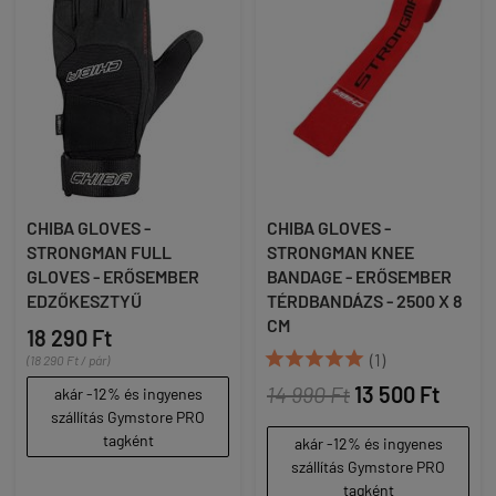
CHIBA GLOVES -
CHIBA GLOVES -
STRONGMAN FULL
STRONGMAN KNEE
GLOVES - ERŐSEMBER
BANDAGE - ERŐSEMBER
EDZŐKESZTYŰ
TÉRDBANDÁZS - 2500 X 8
CM
18 290 Ft





(1)
(18 290 Ft / pár)
14 990 Ft
13 500 Ft
akár -12% és ingyenes
szállítás Gymstore PRO
tagként
akár -12% és ingyenes
szállítás Gymstore PRO
tagként