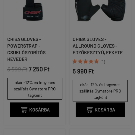
CHIBA GLOVES -
CHIBA GLOVES -
POWERSTRAP -
ALLROUND GLOVES -
CSUKLÓSZORÍTÓS
EDZŐKESZTYŰ, FEKETE
HEVEDER





(1)
8 590 Ft
7 250 Ft
5 990 Ft
akár -12% és ingyenes
akár -12% és ingyenes
szállítás Gymstore PRO
szállítás Gymstore PRO
tagként
tagként

KOSÁRBA

KOSÁRBA