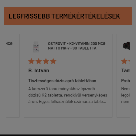
LEGFRISSEBB TERMÉKÉRTÉKELÉSEK
200 MCG
OSTROVIT - K2-VITAMIN 200 MCG
TA
NATTO MK-7 - 90 TABLETTA






B. István
Tamá
an,
Tisztességes dózis apró tablettában
Problé
A korszerű tanulmányokhoz igazodó
Nem zör
dózisú K2 tabletta, rendkívül versenyképes
legolcsó
áron. Egyes felhasználók számára a table...
nem oly