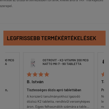
szerepel.
LEGFRISSEBB TERMÉKÉRTÉKELÉSEK
200 MCG
OSTROVIT - K2-VITAMIN 200 MCG
TA
NATTO MK-7 - 90 TABLETTA






B. István
Tamá
an,
Tisztességes dózis apró tablettában
Problé
A korszerű tanulmányokhoz igazodó
Nem zör
dózisú K2 tabletta, rendkívül versenyképes
legolcsó
áron. Egyes felhasználók számára a table...
nem oly