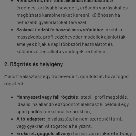
Rendszeres, heti több alkalmas használathoz:
érdemes tartósabb hevedert, erősebb varrásokat és
megbízható karabinereket keresni, különösen ha
nehezebb gyakorlatokat tervezel.
Szakmai / edzői felhasználásra, stúdióba:
inkább a
masszívabb, profi edzőheveder modellek ajánlottak,
amelyek bírják a napi többszöri használatot és
különböző testalkatú vendégek terhelését.
2. Rögzítés és helyigény
Mielőtt választasz egy trx hevedert, gondold át, hová fogod
rögzíteni:
Mennyezeti vagy fali rögzítés:
stabil, profi megoldás,
ideális, ha állandó edzőpontot alakítasz ki például egy
sportpadlós
funkcionális sarokban.
Ajtó-adapter:
jó választás, ha nem szeretnél fúrni,
vagy gyakran váltogatod a helyszínt.
Erőkeret, guggoló állvány:
ha már van
erőkereted
vagy