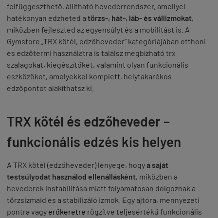
felfüggeszthető, állítható hevederrendszer, amellyel
hatékonyan edzheted a
törzs-, hát-, láb- és vállizmokat
,
miközben fejleszted az egyensúlyt és a mobilitást is. A
Gymstore „TRX kötél, edzőheveder” kategóriájában otthoni
és edzőtermi használatra is találsz megbízható trx
szalagokat, kiegészítőket, valamint olyan funkcionális
eszközöket, amelyekkel komplett, helytakarékos
edzőpontot alakíthatsz ki.
TRX kötél és edzőheveder –
funkcionális edzés kis helyen
A TRX kötél (edzőheveder) lényege, hogy
a saját
testsúlyodat használod ellenállásként
, miközben a
hevederek instabilitása miatt folyamatosan dolgoznak a
törzsizmaid és a stabilizáló izmok. Egy ajtóra, mennyezeti
pontra vagy
erőkeretre
rögzítve teljesértékű funkcionális