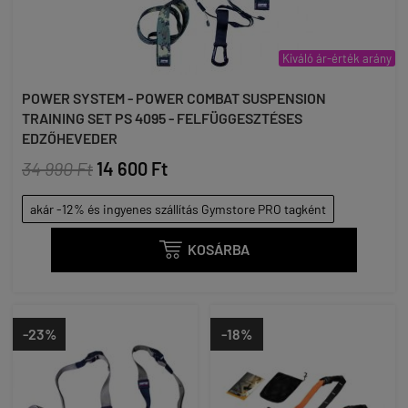
Kiváló ár-érték arány
POWER SYSTEM - POWER COMBAT SUSPENSION
TRAINING SET PS 4095 - FELFÜGGESZTÉSES
EDZŐHEVEDER
34 990 Ft
14 600 Ft
akár -12% és ingyenes szállítás Gymstore PRO tagként

KOSÁRBA
-23%
-18%