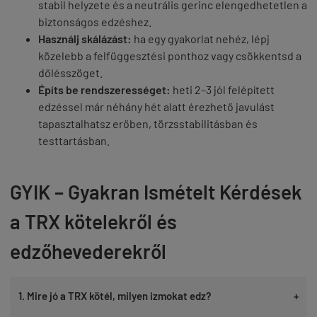
stabil helyzete és a neutrális gerinc elengedhetetlen a
biztonságos edzéshez.
Használj skálázást:
ha egy gyakorlat nehéz, lépj
közelebb a felfüggesztési ponthoz vagy csökkentsd a
dőlésszöget.
Építs be rendszerességet:
heti 2–3 jól felépített
edzéssel már néhány hét alatt érezhető javulást
tapasztalhatsz erőben, törzsstabilitásban és
testtartásban.
GYIK – Gyakran Ismételt Kérdések
a TRX kötelekről és
edzőhevederekről
1. Mire jó a TRX kötél, milyen izmokat edz?
+