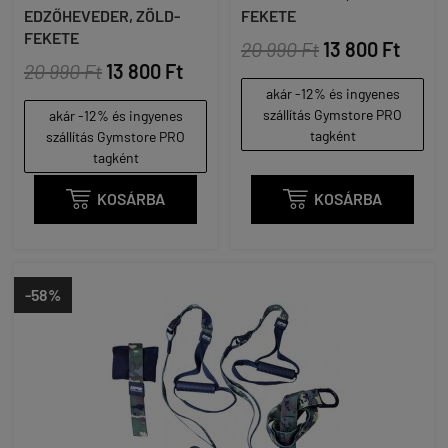
EDZŐHEVEDER, ZÖLD-
FEKETE
FEKETE
20 990 Ft
13 800 Ft
20 990 Ft
13 800 Ft
akár -12% és ingyenes
szállítás Gymstore PRO
akár -12% és ingyenes
tagként
szállítás Gymstore PRO
tagként

KOSÁRBA

KOSÁRBA
-58%