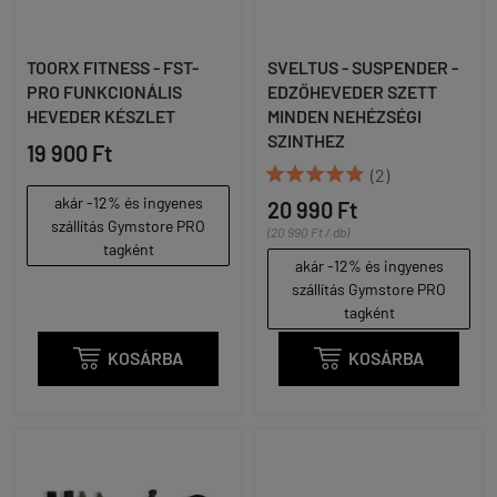
TOORX FITNESS - FST-
SVELTUS - SUSPENDER -
PRO FUNKCIONÁLIS
EDZŐHEVEDER SZETT
HEVEDER KÉSZLET
MINDEN NEHÉZSÉGI
SZINTHEZ
19 900 Ft





(2)
akár -12% és ingyenes
20 990 Ft
szállítás Gymstore PRO
(20 990 Ft / db)
tagként
akár -12% és ingyenes
szállítás Gymstore PRO
tagként

KOSÁRBA

KOSÁRBA