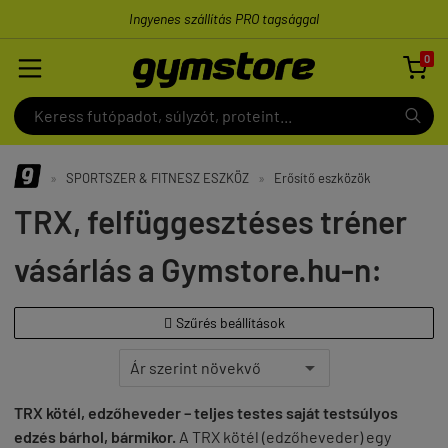
Ingyenes szállítás PRO tagsággal
0

»
SPORTSZER & FITNESZ ESZKÖZ
»
Erősítő eszközök
TRX, felfüggesztéses tréner
vásárlás a Gymstore.hu-n:
Szűrés beállítások

TRX kötél, edzőheveder – teljes testes saját testsúlyos
edzés bárhol, bármikor.
A TRX kötél (edzőheveder) egy