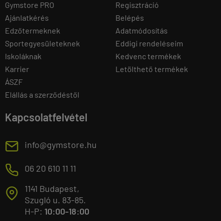
Gymstore PRO
Regisztráció
Ajánlatkérés
Belépés
Edzőtermeknek
Adatmódosítás
Sportegyesületeknek
Eddigi rendeléseim
Iskoláknak
Kedvenc termékek
Karrier
Letölthető termékek
ÁSZF
Elállás a szerződéstől
Kapcsolatfelvétel
E
info@gymstore.hu
M
06 20 610 11 11
1141 Budapest,
T
Szugló u. 83-85.
H-P:
10:00-18:00