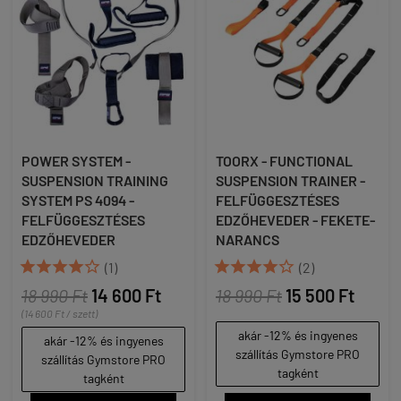
POWER SYSTEM -
TOORX - FUNCTIONAL
SUSPENSION TRAINING
SUSPENSION TRAINER -
SYSTEM PS 4094 -
FELFÜGGESZTÉSES
FELFÜGGESZTÉSES
EDZŐHEVEDER - FEKETE-
EDZŐHEVEDER
NARANCS










(1)
(2)
18 990 Ft
14 600 Ft
18 990 Ft
15 500 Ft
(14 600 Ft / szett)
akár -12% és ingyenes
akár -12% és ingyenes
szállítás Gymstore PRO
szállítás Gymstore PRO
tagként
tagként