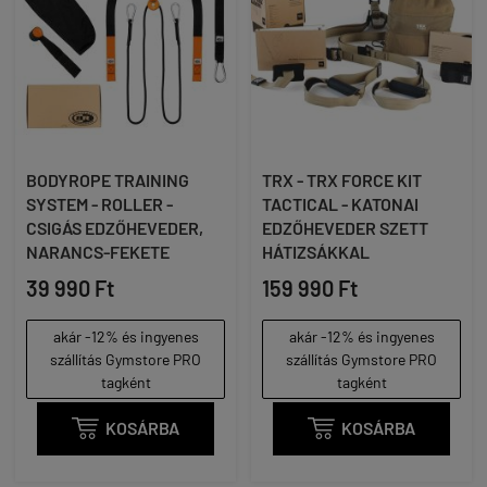
BODYROPE TRAINING
TRX - TRX FORCE KIT
SYSTEM - ROLLER -
TACTICAL - KATONAI
CSIGÁS EDZŐHEVEDER,
EDZŐHEVEDER SZETT
NARANCS-FEKETE
HÁTIZSÁKKAL
39 990 Ft
159 990 Ft
akár -12% és ingyenes
akár -12% és ingyenes
szállítás Gymstore PRO
szállítás Gymstore PRO
tagként
tagként

KOSÁRBA

KOSÁRBA