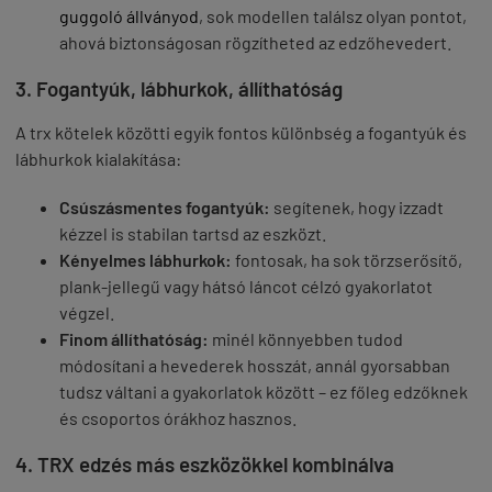
guggoló állványod
, sok modellen találsz olyan pontot,
ahová biztonságosan rögzítheted az edzőhevedert.
3. Fogantyúk, lábhurkok, állíthatóság
A trx kötelek közötti egyik fontos különbség a fogantyúk és
lábhurkok kialakítása:
Csúszásmentes fogantyúk:
segítenek, hogy izzadt
kézzel is stabilan tartsd az eszközt.
Kényelmes lábhurkok:
fontosak, ha sok törzserősítő,
plank-jellegű vagy hátsó láncot célzó gyakorlatot
végzel.
Finom állíthatóság:
minél könnyebben tudod
módosítani a hevederek hosszát, annál gyorsabban
tudsz váltani a gyakorlatok között – ez főleg edzőknek
és csoportos órákhoz hasznos.
4. TRX edzés más eszközökkel kombinálva