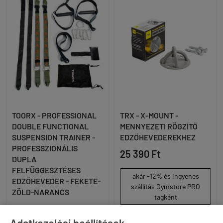
TOORX - PROFESSIONAL
TRX - X-MOUNT -
DOUBLE FUNCTIONAL
MENNYEZETI RÖGZÍTŐ
SUSPENSION TRAINER -
EDZŐHEVEDEREKHEZ
PROFESSZIONÁLIS
25 390 Ft
DUPLA
FELFÜGGESZTÉSES
akár -12% és ingyenes
EDZŐHEVEDER - FEKETE-
szállítás Gymstore PRO
ZÖLD-NARANCS
tagként
22 900 Ft
Adatkezelési beállítások