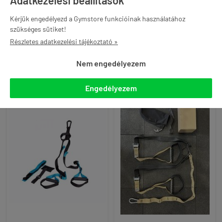
akár -12% és ingyenes
szállítás Gymstore PRO
Kérjük engedélyezd a Gymstore funkcióinak használatához
tagként
szükséges sütiket!
Részletes adatkezelési tájékoztató »

KOSÁRBA

KOSÁRBA
Nem engedélyezem
Engedélyezem
ÚJ