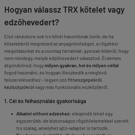
Hogyan válassz TRX kötelet vagy
edzőhevedert?
Első ránézésre sok trx kötél hasonlónak tűnik, de ha
közelebbről megnézed az anyagminőséget, a rögzítési
megoldásokat és a csomag tartalmát, gyorsan kiderül, hogy
nem mindegy, melyik edzőhevedert választod. Érdemes
átgondolnod, hogy
milyen gyakran, hol és milyen céllal
fogod használni, és hogyan illeszkedik a meglévő
felszerelésedhez – legyen szó
fitneszgépekről
,
kézisúlyzókról
vagy más funkcionális eszközökről.
1. Cél és felhasználás gyakorisága
Alkalmi otthoni edzéshez:
elegendő lehet egy
egyszerűbb, de biztonságos rögzítőelemekkel szerelt
trx szalag, amelyhez ajtó-adapter is tartozik.