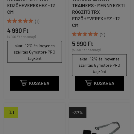
EDZŐHEVEREKHEZ - 12
TRAINERS - MENNYEZETI
CM
RÖGZÍTŐ TRX
EDZŐHEVEREKHEZ - 12





(1)
CM
4 990 Ft





(2)
(4 990 Ft / csomag)
5 990 Ft
akár -12% és ingyenes
(5 990 Ft / csomag)
szállítás Gymstore PRO
tagként
akár -12% és ingyenes
szállítás Gymstore PRO
tagként

KOSÁRBA

KOSÁRBA
ÚJ
-37%