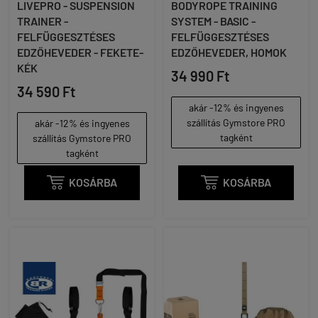
LIVEPRO - SUSPENSION
BODYROPE TRAINING
TRAINER -
SYSTEM - BASIC -
FELFÜGGESZTÉSES
FELFÜGGESZTÉSES
EDZŐHEVEDER - FEKETE-
EDZŐHEVEDER, HOMOK
KÉK
34 990 Ft
34 590 Ft
akár -12% és ingyenes
szállítás Gymstore PRO
akár -12% és ingyenes
tagként
szállítás Gymstore PRO
tagként

KOSÁRBA

KOSÁRBA