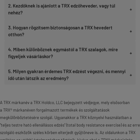
2. Kezdőknek is ajánlott a TRX edzőheveder, vagy túl
+
nehéz?
3. Hogyan rögzítsem biztonságosan a TRX hevedert
+
otthon?
4. Miben különböznek egymástól a TRX szalagok, mire
+
figyeljek vásárláskor?
5. Milyen gyakran érdemes TRX edzést végezni, és mennyi
+
idő után látszik az eredmény?
I
A TRX márkanév a TRX Holdco, LLC bejegyzett védjegye, mely elsősorban
a
TRX®
márkanéven forgalmazott termékek és szolgáltatások
megkülönböztetésére szolgál. Ugyanakkor a TRX köznyelvi használatban a
"teljes testre ható ellenállásos edzés" (total body resistance exercise) és az erre
szolgáló eszközök széles körben elterjedt gyűjtőneve is. Az oldalunkon a TRX
említése az utóbbi értelmezésben történik, kivéve ahol a
TRX® márkajelzés