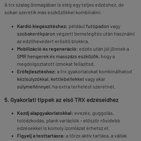
A trx szalag önmagában is elég egy teljes edzéshez, de
sokan szeretik más eszközökkel kombinálni:
Kardió kiegészítéshez:
például
futópadon
vagy
szobakerékpáron
végzett bemelegítés után használni
az edzőhevedert erősítő blokkra.
Mobilizáció és regeneráció:
edzés után jól jönnek a
SMR hengerek és masszázs eszközök
, hogy a
megdolgoztatott izmokat fellazítsd.
Erőfejlesztéshez:
a trx gyakorlatokat kombinálhatod
kézisúlyzókkal
,
kettlebellekkel
vagy akár
súlymellénnyel
, ha extra terhelést szeretnél.
5. Gyakorlati tippek az első TRX edzéseidhez
Kezdj alapgyakorlatokkal:
evezés, guggolás,
tolódzkodás, plank variációk – először rövidebb
edzésekkel is komoly izomlázat érhetsz el.
Figyelj a testtartásra:
a törzs aktív tartása, a vállak