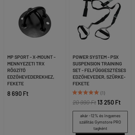
MP SPORT - X-MOUNT -
POWER SYSTEM - PSX
MENNYEZETI TRX
SUSPENSION TRAINING
RÖGZÍTŐ
SET - FELFÜGGESZTÉSES
EDZŐHEVEDEREKHEZ,
EDZŐHEVEDER, SZÜRKE-
FEKETE
FEKETE





8 690 Ft
(1)
20 990 Ft
13 250 Ft
akár -12% és ingyenes
szállítás Gymstore PRO
tagként