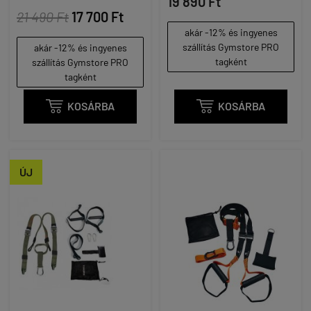
19 890 Ft
21 490 Ft
17 700 Ft
akár -12% és ingyenes
szállítás Gymstore PRO
akár -12% és ingyenes
tagként
szállítás Gymstore PRO
tagként

KOSÁRBA

KOSÁRBA
ÚJ