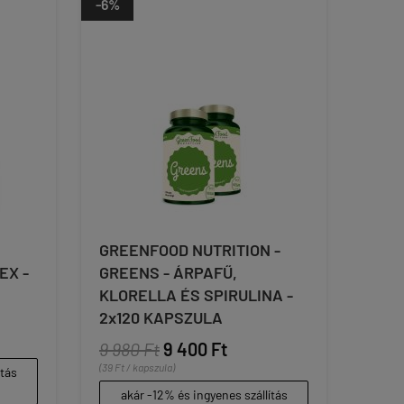
-6%
GREENFOOD NUTRITION -
EX -
GREENS - ÁRPAFŰ,
KLORELLA ÉS SPIRULINA -
2x120 KAPSZULA
9 980 Ft
9 400 Ft
(39 Ft / kapszula)
ítás
akár -12% és ingyenes szállítás