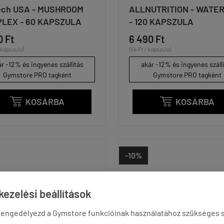
ech USA - MUSHROOM
ALLNUTRITION - WATER
LEX - 60 KAPSZULA
- 120 KAPSZULA
0 Ft
6 490 Ft
/ kapszula)
(54 Ft / kapszula)
r -12% és ingyenes szállítás
akár -12% és ingyenes száll
Gymstore PRO tagként
Gymstore PRO tagként
KOSÁRBA
KOSÁRBA


-10%
ezelési beállítások
 engedélyezd a Gymstore funkcióinak használatához szükséges s