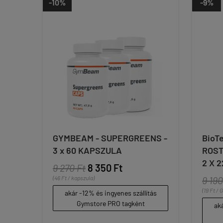
-10%
-9%
GYMBEAM - SUPERGREENS -
BioTe
3 x 60 KAPSZULA
ROST
2 X 2
9 270 Ft
8 350 Ft
(46 Ft / kapszula)
9 190
(19 Ft / G
akár -12% és ingyenes szállítás
Gymstore PRO tagként
aká