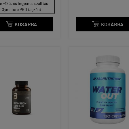
r -12% és ingyenes szállítás
Gymstore PRO tagként
KOSÁRBA
KOSÁRBA

