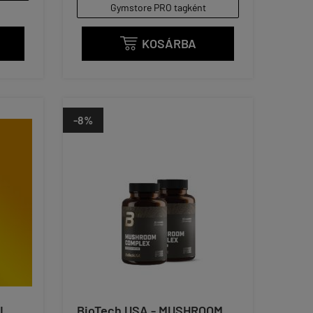
Gymstore PRO tagként
KOSÁRBA

-8%
I
BioTech USA - MUSHROOM