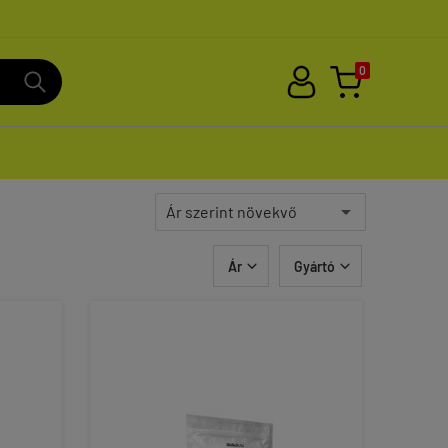
0
Ár
Gyártó

