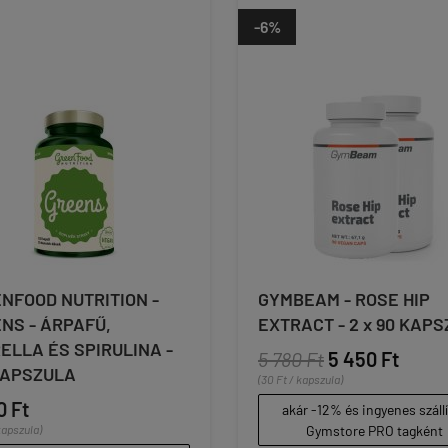
-6%
NFOOD NUTRITION -
GYMBEAM - ROSE HIP
NS - ÁRPAFŰ,
EXTRACT - 2 x 90 KAP
ELLA ÉS SPIRULINA -
5 780 Ft
5 450 Ft
KAPSZULA
(30 Ft / kapszula)
0 Ft
akár -12% és ingyenes száll
kapszula)
Gymstore PRO tagként