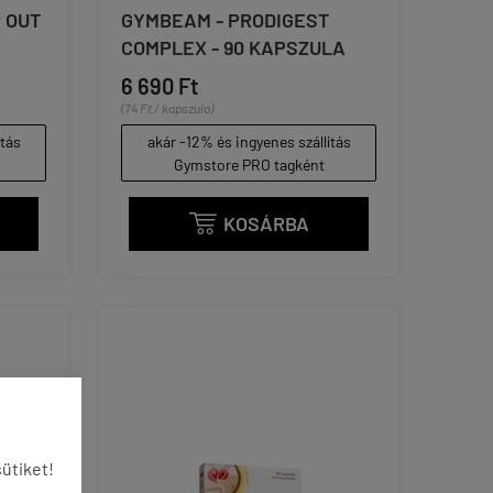
 OUT
GYMBEAM - PRODIGEST
COMPLEX - 90 KAPSZULA
6 690 Ft
(74 Ft / kapszula)
ítás
akár -12% és ingyenes szállítás
Gymstore PRO tagként
KOSÁRBA

ütiket!