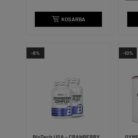
KOSÁRBA

-8%
-10%
BioTech USA - CRANBERRY
GYMB