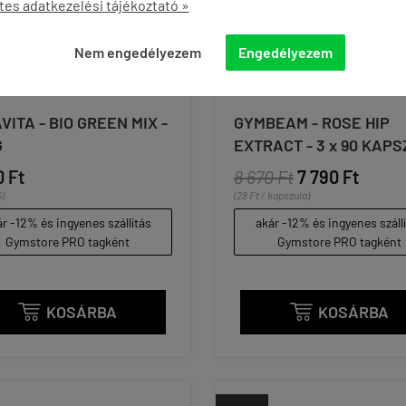
tes adatkezelési tájékoztató »
Nem engedélyezem
Engedélyezem
VITA - BIO GREEN MIX -
GYMBEAM - ROSE HIP
G
EXTRACT - 3 x 90 KAP
0 Ft
8 670 Ft
7 790 Ft
G)
(28 Ft / kapszula)
r -12% és ingyenes szállítás
akár -12% és ingyenes száll
Gymstore PRO tagként
Gymstore PRO tagként
KOSÁRBA
KOSÁRBA

