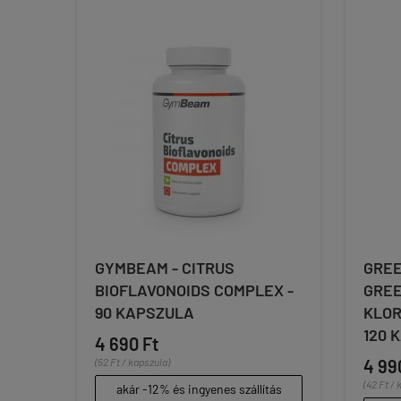
GYMBEAM - CITRUS
GREE
BIOFLAVONOIDS COMPLEX -
GREE
90 KAPSZULA
KLOR
120 
4 690 Ft
(52 Ft / kapszula)
4 99
(42 Ft / 
akár -12% és ingyenes szállítás