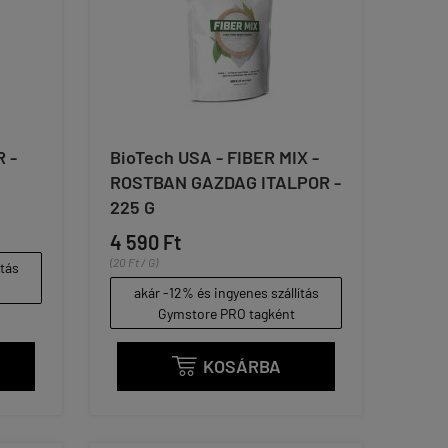
 -
BioTech USA - FIBER MIX -
ROSTBAN GAZDAG ITALPOR -
225 G
4 590 Ft
(20 Ft / G)
ítás
akár -12% és ingyenes szállítás
Gymstore PRO tagként
KOSÁRBA
