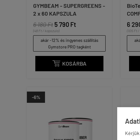
GYMBEAM - SUPERGREENS -
BioT
2 x 60 KAPSZULA
COMP
6 180 Ft
5 790 Ft
6 29
(48 Ft / kapszula)
(105 Ft 
akár -12% és ingyenes szállítás
aká
Gymstore PRO tagként
KOSÁRBA

-6%
Adatk
Kérjük