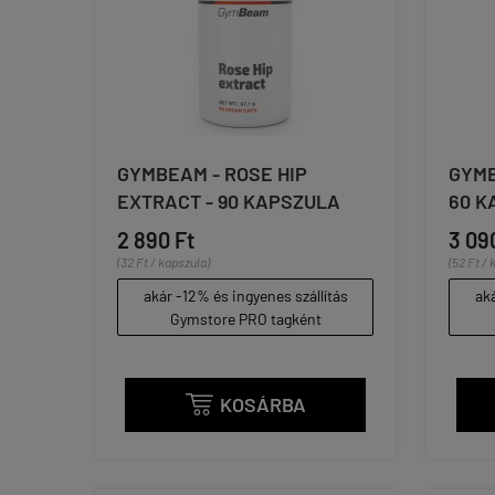
GYMBEAM - ROSE HIP
GYMB
EXTRACT - 90 KAPSZULA
60 K
2 890 Ft
3 09
(32 Ft / kapszula)
(52 Ft / 
akár -12% és ingyenes szállítás
aká
Gymstore PRO tagként
KOSÁRBA
