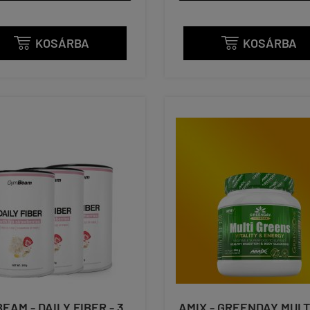
KOSÁRBA
KOSÁRBA


EAM - DAILY FIBER - 3
AMIX - GREENDAY MULT