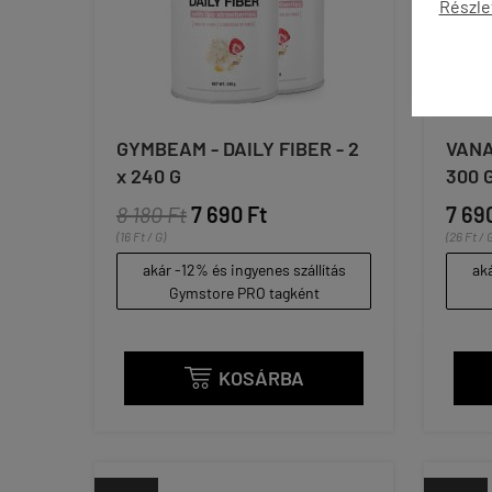
Részle
GYMBEAM - DAILY FIBER - 2
VANA
x 240 G
300 
8 180 Ft
7 690 Ft
7 69
(16 Ft / G)
(26 Ft / 
akár -12% és ingyenes szállítás
aká
Gymstore PRO tagként
KOSÁRBA
