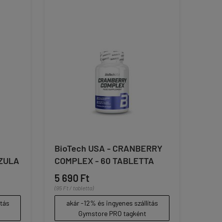
BioTech USA - CRANBERRY
SZULA
COMPLEX - 60 TABLETTA
5 690 Ft
(95 Ft / tabletta)
ítás
akár -12% és ingyenes szállítás
Gymstore PRO tagként