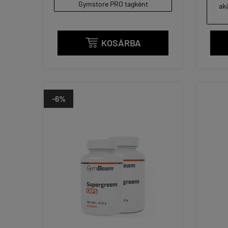
Gymstore PRO tagként
aká
KOSÁRBA

-6%