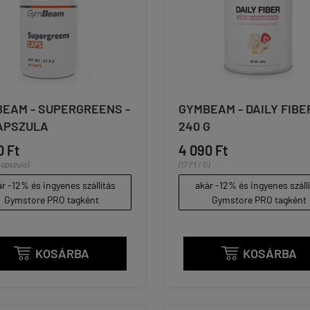
EAM - SUPERGREENS -
GYMBEAM - DAILY FIBER
APSZULA
240 G
0 Ft
4 090 Ft
kapszula)
(17 Ft / G)
r -12% és ingyenes szállítás
akár -12% és ingyenes száll
Gymstore PRO tagként
Gymstore PRO tagként
KOSÁRBA
KOSÁRBA

