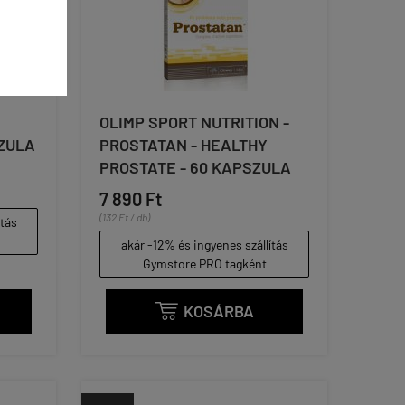
OLIMP SPORT NUTRITION -
SZULA
PROSTATAN - HEALTHY
PROSTATE - 60 KAPSZULA
7 890 Ft
(132 Ft / db)
ítás
akár -12% és ingyenes szállítás
Gymstore PRO tagként
KOSÁRBA
