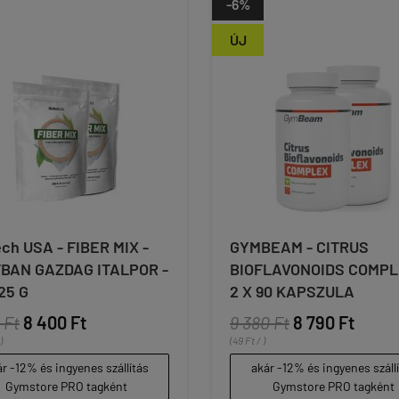
-6%
ÚJ
ch USA - FIBER MIX -
GYMBEAM - CITRUS
BAN GAZDAG ITALPOR -
BIOFLAVONOIDS COMPL
25 G
2 X 90 KAPSZULA
 Ft
8 400 Ft
9 380 Ft
8 790 Ft
)
(49 Ft / )
r -12% és ingyenes szállítás
akár -12% és ingyenes száll
Gymstore PRO tagként
Gymstore PRO tagként