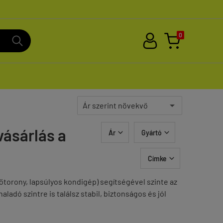
0
vásárlás a
Ár
Gyártó


Címke

őtorony, lapsúlyos kondigép) segítségével szinte az
aladó szintre is találsz stabil, biztonságos és jól