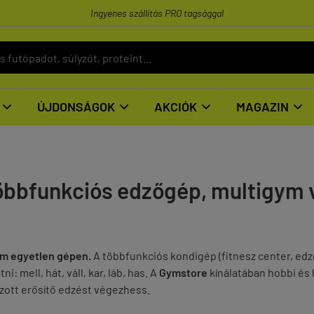
Ingyenes szállítás PRO tagsággal
ÚJDONSÁGOK
AKCIÓK
MAGAZIN




többfunkciós edzőgép, multigym 
em egyetlen gépen.
A többfunkciós kondigép (fitnesz center, edz
: mell, hát, váll, kar, láb, has. A
Gymstore
kínálatában hobbi és h
lzott erősítő edzést végezhess.