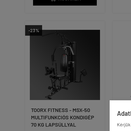
-23%
TOORX FITNESS - MSX-50
ROBU
Adatk
MULTIFUNKCIÓS KONDIGÉP
LAPS
70 KG LAPSÚLLYAL
CENT
Kérjük