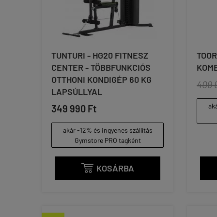
TUNTURI - HG20 FITNESZ
TOOR
CENTER - TÖBBFUNKCIÓS
KOMB
OTTHONI KONDIGÉP 60 KG
409 
LAPSÚLLYAL
aká
349 990 Ft
akár -12% és ingyenes szállítás
Gymstore PRO tagként
KOSÁRBA
