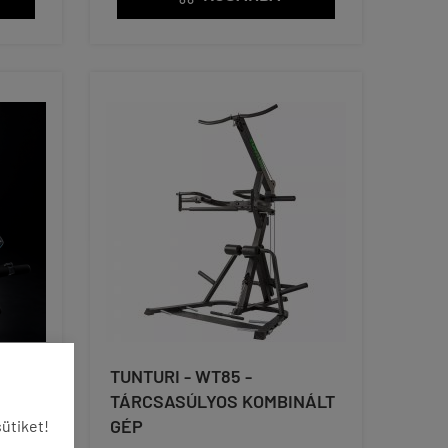
HONI
TUNTURI - WT85 -
TÁRCSASÚLYOS KOMBINÁLT
Ő
GÉP
ütiket!