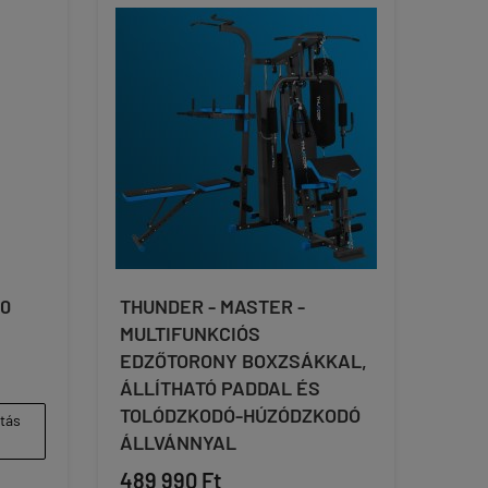
70
THUNDER - MASTER -
MULTIFUNKCIÓS
EDZŐTORONY BOXZSÁKKAL,
ÁLLÍTHATÓ PADDAL ÉS
TOLÓDZKODÓ-HÚZÓDZKODÓ
ítás
ÁLLVÁNNYAL
489 990 Ft