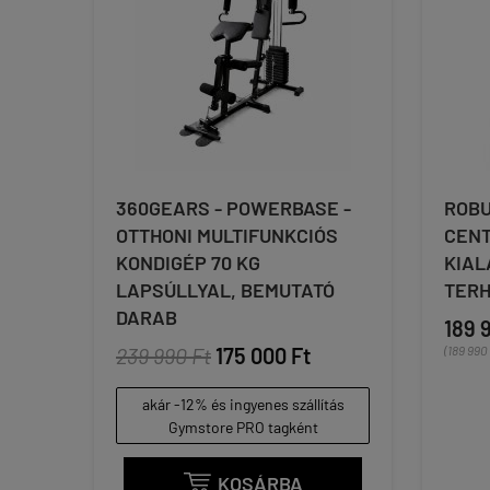
360GEARS - POWERBASE -
ROBU
OTTHONI MULTIFUNKCIÓS
CENT
KONDIGÉP 70 KG
KIAL
LAPSÚLLYAL, BEMUTATÓ
TER
DARAB
189 
239 990 Ft
175 000 Ft
(189 990 
akár -12% és ingyenes szállítás
Gymstore PRO tagként
KOSÁRBA
