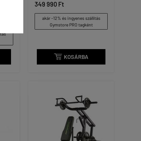
 ÉS
349 990 Ft
akár -12% és ingyenes szállítás
Gymstore PRO tagként
ítás
KOSÁRBA
