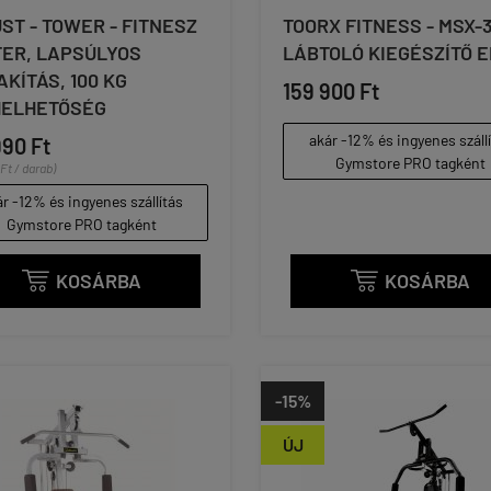
ST - TOWER - FITNESZ
TOORX FITNESS - MSX-3
ER, LAPSÚLYOS
LÁBTOLÓ KIEGÉSZÍTŐ 
AKÍTÁS, 100 KG
159 900 Ft
HELHETŐSÉG
akár -12% és ingyenes száll
990 Ft
Gymstore PRO tagként
Ft / darab)
r -12% és ingyenes szállítás
Gymstore PRO tagként
KOSÁRBA
KOSÁRBA


-15%
ÚJ