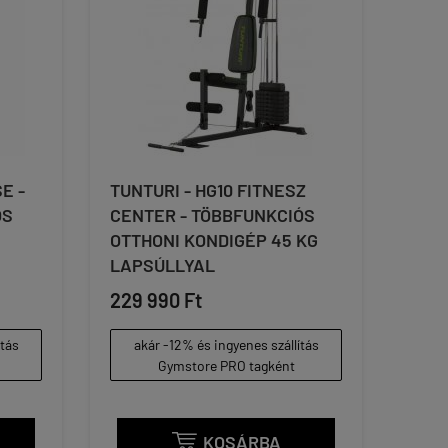
E -
TUNTURI - HG10 FITNESZ
ÓS
CENTER - TÖBBFUNKCIÓS
OTTHONI KONDIGÉP 45 KG
LAPSÚLLYAL
229 990 Ft
ítás
akár -12% és ingyenes szállítás
Gymstore PRO tagként
KOSÁRBA
