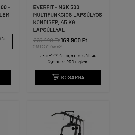
00 -
EVERFIT - MSK 500
ELEM
MULTIFUNKCIÓS LAPSÚLYOS
KONDIGÉP, 45 KG
LAPSÚLLYAL
ítás
229 900 Ft
169 900 Ft
(169 900 Ft / darab)
akár -12% és ingyenes szállítás
Gymstore PRO tagként
KOSÁRBA
