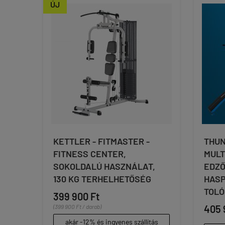
ÚJ
KETTLER - FITMASTER -
THUN
FITNESS CENTER,
MULT
SOKOLDALÚ HASZNÁLAT,
EDZŐ
130 KG TERHELHETŐSÉG
HASP
TOLÓ
399 900 Ft
(399 900 Ft / darab)
405 
akár -12% és ingyenes szállítás