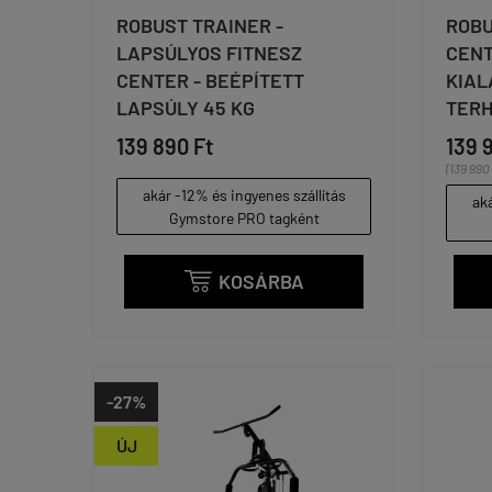
ROBUST TRAINER -
ROBU
LAPSÚLYOS FITNESZ
CENT
CENTER - BEÉPÍTETT
KIAL
LAPSÚLY 45 KG
TER
139 890 Ft
139 
(139 990 
akár -12% és ingyenes szállítás
aká
Gymstore PRO tagként
KOSÁRBA

-27%
ÚJ