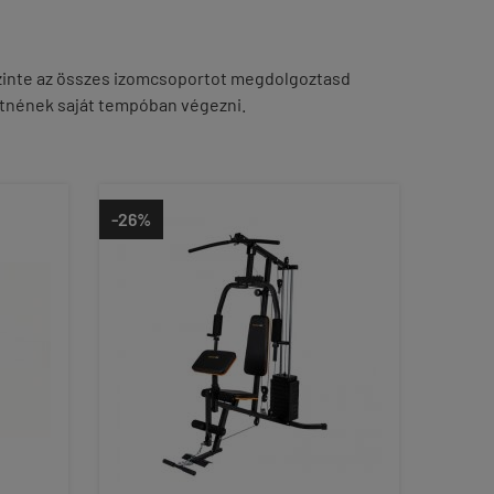
 szinte az összes izomcsoportot megdolgoztasd
tnének saját tempóban végezni.
-26%