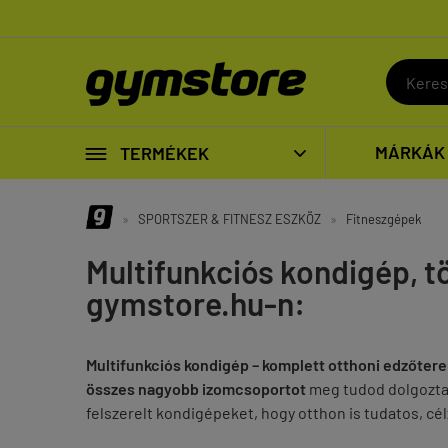

MÁRKÁK
TERMÉKEK

»
SPORTSZER & FITNESZ ESZKÖZ
»
Fitneszgépek
Multifunkciós kondigép, 
gymstore.hu-n:
Multifunkciós kondigép – komplett otthoni edzőter
összes nagyobb izomcsoportot
meg tudod dolgoztatni
felszerelt kondigépeket, hogy otthon is tudatos, cé