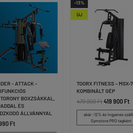
-13%
ÚJ
DER - ATTACK -
TOORX FITNESS - MSX-
IFUNKCIÓS
KOMBINÁLT GÉP
TORONY BOXZSÁKKAL,
479 900 Ft
419 900 Ft
ADDAL ÉS
DZKODÓ ÁLLVÁNNYAL
akár -12% és ingyenes száll
Gymstore PRO tagként
990 Ft