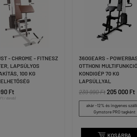
ST - CHROME - FITNESZ
360GEARS - POWERBAS
ER, LAPSÚLYOS
OTTHONI MULTIFUNKCI
AKÍTÁS, 100 KG
KONDIGÉP 70 KG
HELHETŐSÉG
LAPSÚLLYAL
990 Ft
239 990 Ft
205 000 Ft
Ft / darab)
akár -12% és ingyenes száll
Gymstore PRO tagként
KOSÁRBA
