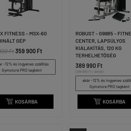
X FITNESS - MSX-60
ROBUST - G9985 - FITN
INÁLT GÉP
CENTER, LAPSÚLYOS
KIALAKÍTÁS, 120 KG
900 Ft
359 900 Ft
TERHELHETŐSÉG
r -12% és ingyenes szállítás
389 990 Ft
Gymstore PRO tagként
(389 990 Ft / darab)
akár -12% és ingyenes száll
Gymstore PRO tagként
KOSÁRBA
KOSÁRBA

