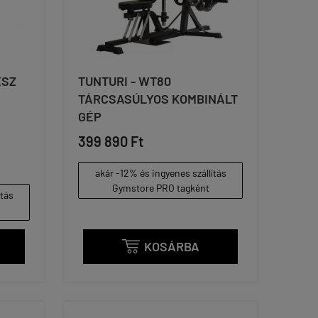
ESZ
TUNTURI - WT80
TÁRCSASÚLYOS KOMBINÁLT
GÉP
399 890 Ft
akár -12% és ingyenes szállítás
Gymstore PRO tagként
ítás
KOSÁRBA
