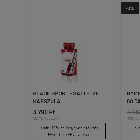
-6%
BLADE SPORT - SALT - 120
GYMB
KAPSZULA
60 T
3 790 Ft
4 180
(32 Ft / kapszula)
(33 Ft / 
akár -12% és ingyenes szállítás
aká
Gymstore PRO tagként