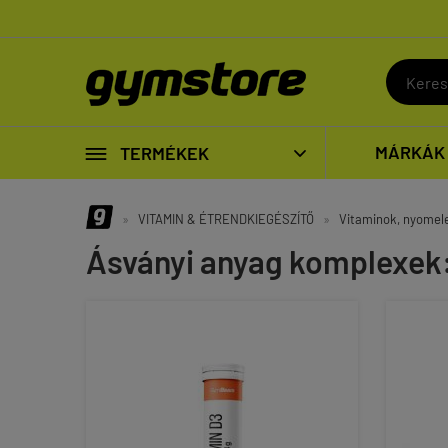

MÁRKÁK
TERMÉKEK

»
VITAMIN & ÉTRENDKIEGÉSZÍTŐ
»
Vitaminok, nyome
Ásványi anyag komplexek