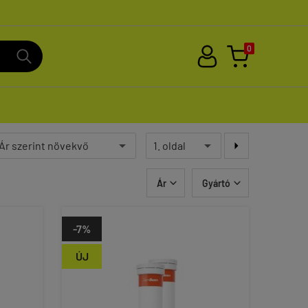
0

Ár
Gyártó


-7%
ÚJ