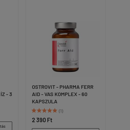
OSTROVIT - PHARMA FERR
Z - 3
AID - VAS KOMPLEX - 60
KAPSZULA





(1)
2 390 Ft
ítás