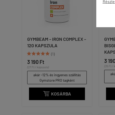
Részle
GYMBEAM - IRON COMPLEX -
GYMB
120 KAPSZULA
BISG
KAP





(1)
3 190
3 190 Ft
(35 Ft / 
(27 Ft / kapszula)
aká
akár -12% és ingyenes szállítás
Gymstore PRO tagként
KOSÁRBA
