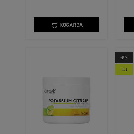
KOSÁRBA

-9%
ÚJ