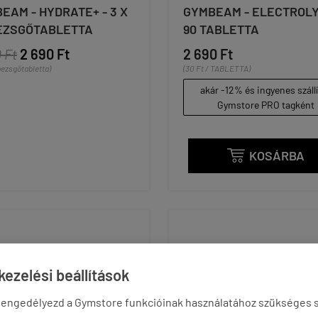
EAM - HYDRATE+ - 3 X
GYMBEAM - ELECTROLY
EZSGŐTABLETTA
90 TABLETTA
 Ft
2 690 Ft
2 690 Ft
 pezsgőtabletta)
(30 Ft / TABLETTA)
akár -12% és ingyenes száll
Gymstore PRO tagként
KOSÁRBA

ezelési beállítások
 engedélyezd a Gymstore funkcióinak használatához szükséges s