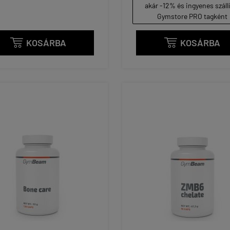
akár -12% és ingyenes száll
Gymstore PRO tagként
KOSÁRBA
KOSÁRBA

