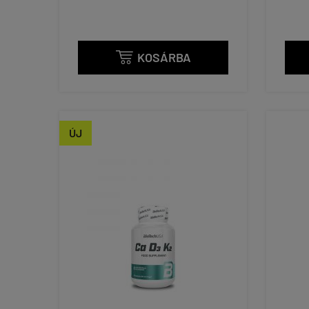
KOSÁRBA

ÚJ