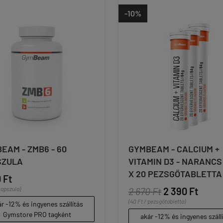
-10%
EAM - ZMB6 - 60
GYMBEAM - CALCIUM +
SZULA
VITAMIN D3 - NARANCS Í
X 20 PEZSGŐTABLETTA
 Ft
kapszula)
2 670 Ft
2 390 Ft
(40 Ft / pezsgőtabletta)
r -12% és ingyenes szállítás
Gymstore PRO tagként
akár -12% és ingyenes száll