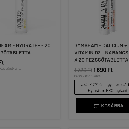
EAM - HYDRATE+ - 20
GYMBEAM - CALCIUM +
SGŐTABLETTA
VITAMIN D3 - NARANCS Í
X 20 PEZSGŐTABLETTA
Ft
 pezsgőtabletta)
1 780 Ft
1 690 Ft
(42 Ft / pezsgőtabletta)
akár -12% és ingyenes száll
Gymstore PRO tagként
KOSÁRBA
