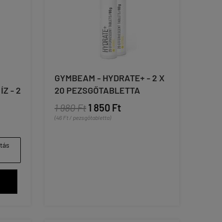
GYMBEAM - HYDRATE+ - 2 X
Z - 2
20 PEZSGŐTABLETTA
1 980 Ft
1 850 Ft
(46 Ft / pezsgőtabletta)
ítás