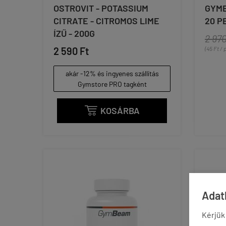
OSTROVIT - POTASSIUM
GYMB
CITRATE - CITROMOS LIME
20 P
ÍZŰ - 200G
2 970
2 590 Ft
(45 Ft /
akár -12% és ingyenes szállítás
Gymstore PRO tagként
KOSÁRBA

Adatk
Kérjük