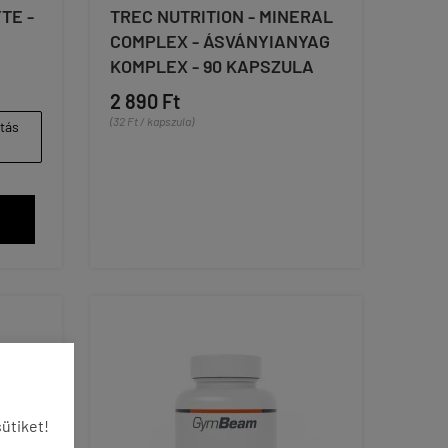
TE -
TREC NUTRITION - MINERAL
COMPLEX - ÁSVÁNYIANYAG
KOMPLEX - 90 KAPSZULA
2 890 Ft
(32 Ft / kapszula)
ítás
ütiket!