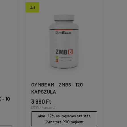
ÚJ
GYMBEAM - ZMB6 - 120
KAPSZULA
- 10
3 990 Ft
(33 Ft / kapszula)
akár -12% és ingyenes szállítás
Gymstore PRO tagként