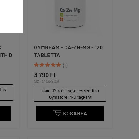
&
GYMBEAM - CA-ZN-MG - 120
ITH D
TABLETTA





(1)
3 790 Ft
(32 Ft / tabletta)
ítás
akár -12% és ingyenes szállítás
Gymstore PRO tagként
KOSÁRBA
