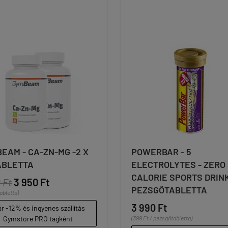
EAM - CA-ZN-MG -2 X
POWERBAR - 5
ABLETTA
ELECTROLYTES - ZERO
CALORIE SPORTS DRINK 
 Ft
3 950 Ft
PEZSGŐTABLETTA
tabletta)
3 990 Ft
r -12% és ingyenes szállítás
Gymstore PRO tagként
(399 Ft / pezsgőtabletta)