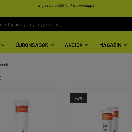
Ingyenes szállítás PRO tagsággal
ÚJDONSÁGOK
AKCIÓK
MAGAZIN




lemek
:
-5%