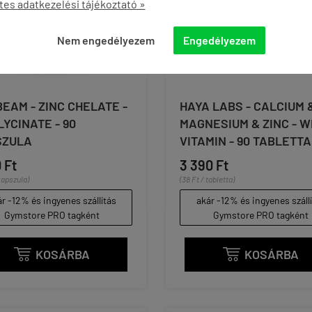
tes adatkezelési tájékoztató »
Nem engedélyezem
Engedélyezem
EAM - ZINC CHELATE -
HAYA LABS - CALCIUM 
LYCINATE - 90
MAGNESIUM & ZINC - W
SZULA
VITAMIN - 90 TABLETTA
 Ft
3 390 Ft
kapszula)
(38 Ft / tabletta)
r -12% és ingyenes szállítás
akár -12% és ingyenes száll
Gymstore PRO tagként
Gymstore PRO tagként
KOSÁRBA
KOSÁRBA

