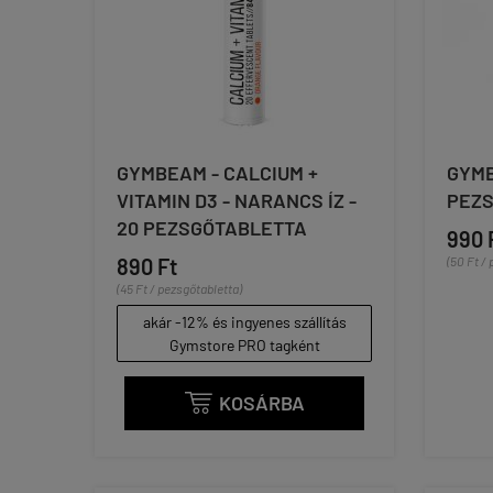
GYMBEAM - CALCIUM +
GYMB
VITAMIN D3 - NARANCS ÍZ -
PEZ
20 PEZSGŐTABLETTA
990 
890 Ft
(50 Ft /
(45 Ft / pezsgőtabletta)
akár -12% és ingyenes szállítás
Gymstore PRO tagként
KOSÁRBA
