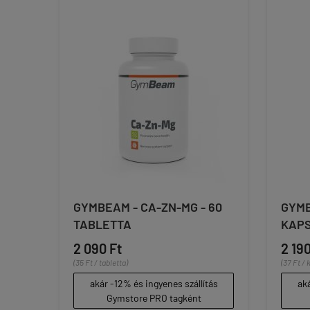
GYMBEAM - CA-ZN-MG - 60
GYMB
TABLETTA
KAP
2 090 Ft
2 190
(35 Ft / tabletta)
(37 Ft / 
akár -12% és ingyenes szállítás
aká
Gymstore PRO tagként