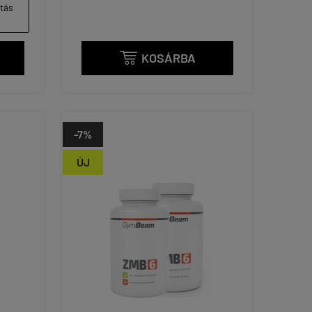
ítás
KOSÁRBA

-7%
ÚJ