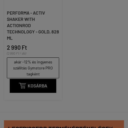
PERFORMA - ACTIV
SHAKER WITH
ACTIONROD
TECHNOLOGY - GOLD, 828
ML
2 990 Ft
(2 990 Ft / db)
akár -12% és ingyenes
szállítás Gymstore PRO
tagként

KOSÁRBA