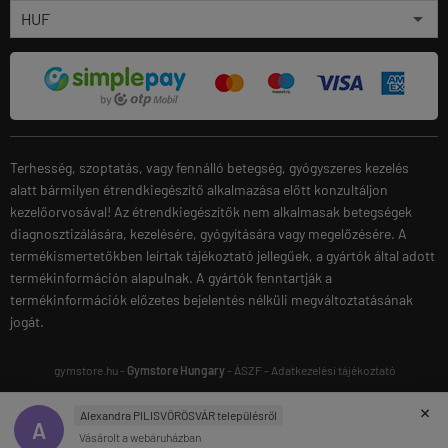
Terhesség, szoptatás, vagy fennálló betegség, gyógyszeres kezelés
alatt bármilyen étrendkiegészítő alkalmazása előtt konzultáljon
kezelőorvosával! Az étrendkiegészítők nem alkalmasak betegségek
diagnosztizálására, kezelésére, gyógyítására vagy megelőzésére. A
termékismertetőkben leírtak tájékoztató jellegűek, a gyártók által adott
termékinformáción alapulnak. A gyártók fenntartják a
termékinformációk előzetes bejelentés nélküli megváltoztatásának
jogát.
gymstore.hu -
Gymstore Hungary
-
ÁSZF
-
Adatkezelési tájékoztató
×
Alexandra PILISVÖRÖSVÁR településről
A
Vásárolt a webáruházban