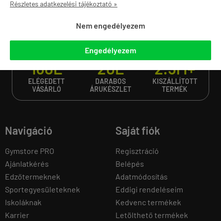
Részletes adatkezelési tájékoztató »
Nem engedélyezem
Minden, ami az edzéshez kell. 2012 óta.
Engedélyezem
160E
20E
2.5M+
ELÉGEDETT
DARABOS
KISZÁLLÍTOTT
VÁSÁRLÓ
ÁRUKÉSZLET
TERMÉK
Navigáció
Saját fiók
Gymstore PRO
Regisztráció
Ajánlatkérés
Belépés
Edzőtermeknek
Adatmódosítás
Sportegyesületeknek
Eddigi rendeléseim
Iskoláknak
Kedvenc termékek
Karrier
Letölthető termékek