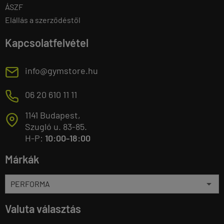
ÁSZF
Elállás a szerződéstől
Kapcsolatfelvétel
E
info@gymstore.hu
M
06 20 610 11 11
1141 Budapest,
T
Szugló u. 83-85.
H-P:
10:00-18:00
Márkák
Valuta választás