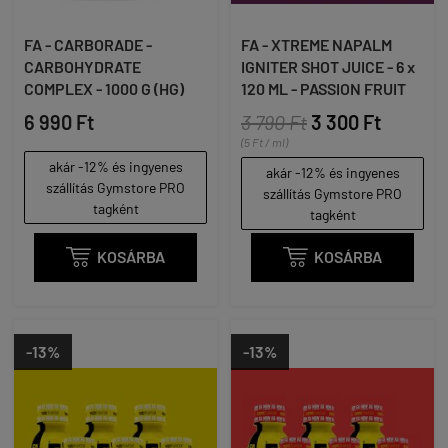
FA - CARBORADE -
FA - XTREME NAPALM
CARBOHYDRATE
IGNITER SHOT JUICE - 6 x
COMPLEX - 1000 G (HG)
120 ML - PASSION FRUIT
6 990 Ft
3 790 Ft
3 300 Ft
(5 Ft / ml)
akár -12% és ingyenes
akár -12% és ingyenes
szállítás Gymstore PRO
szállítás Gymstore PRO
tagként
tagként

KOSÁRBA

KOSÁRBA
-13%
-13%