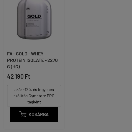
FA - GOLD - WHEY
PROTEIN ISOLATE - 2270
G (HG)
42 190 Ft
akár -12% és ingyenes
szállítás Gymstore PRO
tagként

KOSÁRBA