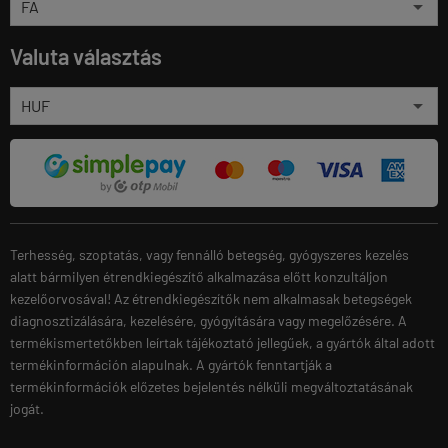
Valuta választás
Terhesség, szoptatás, vagy fennálló betegség, gyógyszeres kezelés
alatt bármilyen étrendkiegészítő alkalmazása előtt konzultáljon
kezelőorvosával! Az étrendkiegészítők nem alkalmasak betegségek
diagnosztizálására, kezelésére, gyógyítására vagy megelőzésére. A
termékismertetőkben leírtak tájékoztató jellegűek, a gyártók által adott
termékinformáción alapulnak. A gyártók fenntartják a
termékinformációk előzetes bejelentés nélküli megváltoztatásának
jogát.