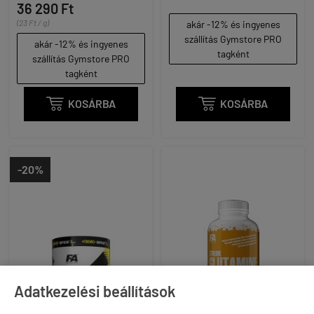
36 290 Ft
(23 Ft / g)
akár -12% és ingyenes
szállítás Gymstore PRO
akár -12% és ingyenes
tagként
szállítás Gymstore PRO
tagként

KOSÁRBA

KOSÁRBA
-20%
Adatkezelési beállítások