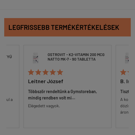
LEGFRISSEBB TERMÉKÉRTÉKELÉSEK
OSTROVIT - K2-VITAMIN 200 MCG
ESZTYŰ
NATTO MK-7 - 90 TABLETTA







Leitner József
B. Ist
Többször rendeltünk a Gymstoreban,
Tisztes
mindig rendben volt mi...
 alul a
A korsz
őr.
Elégedett vagyok.
dózisú 
...
áron. Eg