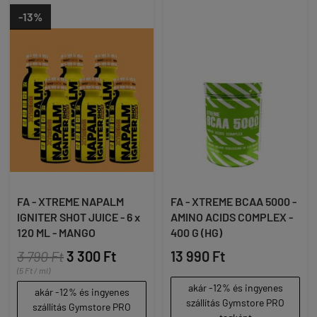
-13%
FA - XTREME NAPALM
FA - XTREME BCAA 5000 -
IGNITER SHOT JUICE - 6 x
AMINO ACIDS COMPLEX -
120 ML - MANGO
400 G (HG)
3 790 Ft
3 300 Ft
13 990 Ft
(5 Ft / ml)
akár -12% és ingyenes
akár -12% és ingyenes
szállítás Gymstore PRO
szállítás Gymstore PRO