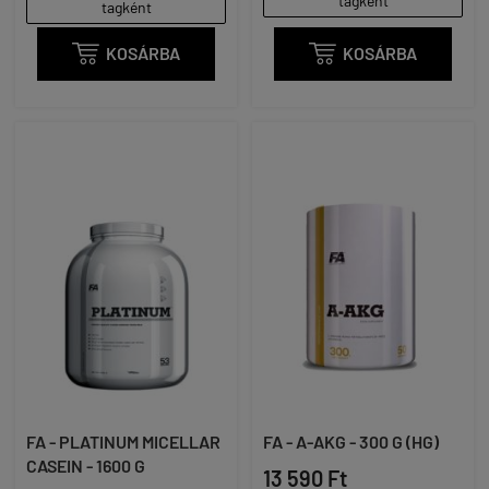
tagként
tagként

KOSÁRBA

KOSÁRBA
FA - PLATINUM MICELLAR
FA - A-AKG - 300 G (HG)
CASEIN - 1600 G
13 590 Ft