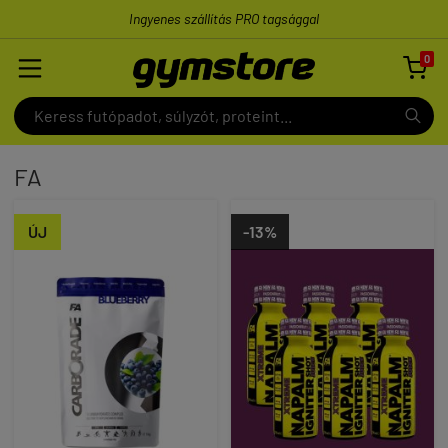
Ingyenes szállítás PRO tagsággal
0

FA
ÚJ
-13%