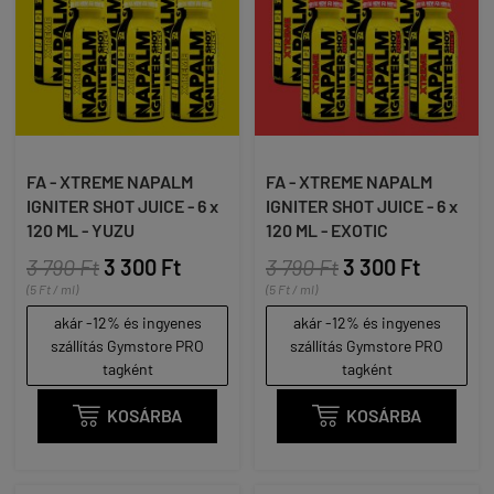
FA - XTREME NAPALM
FA - XTREME NAPALM
IGNITER SHOT JUICE - 6 x
IGNITER SHOT JUICE - 6 x
120 ML - YUZU
120 ML - EXOTIC
3 790 Ft
3 300 Ft
3 790 Ft
3 300 Ft
(5 Ft / ml)
(5 Ft / ml)
akár -12% és ingyenes
akár -12% és ingyenes
szállítás Gymstore PRO
szállítás Gymstore PRO
tagként
tagként

KOSÁRBA

KOSÁRBA