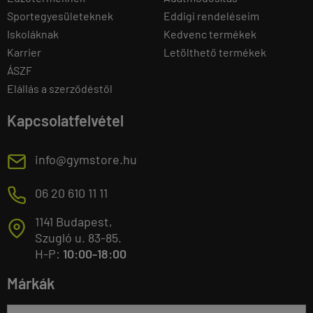
Sportegyesületeknek
Eddigi rendeléseim
Iskoláknak
Kedvenc termékek
Karrier
Letölthető termékek
ÁSZF
Elállás a szerződéstől
Kapcsolatfelvétel
E
info@gymstore.hu
M
06 20 610 11 11
1141 Budapest,
T
Szugló u. 83-85.
H-P:
10:00-18:00
Márkák