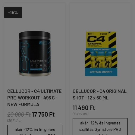
-15%
CELLUCOR - C4 ULTIMATE
CELLUCOR - C4 ORIGINAL
PRE-WORKOUT - 496 G -
SHOT - 12 x 60 ML
NEW FORMULA
11 490 Ft
20 990 Ft
17 750 Ft
(16 Ft / ml)
(36 Ft / g)
akár -12% és ingyenes
szállítás Gymstore PRO
akár -12% és ingyenes