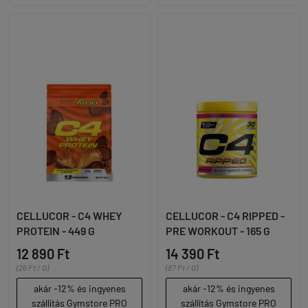
CELLUCOR - C4 WHEY
CELLUCOR - C4 RIPPED -
PROTEIN - 449 G
PRE WORKOUT - 165 G
12 890 Ft
14 390 Ft
(26 Ft / G)
(87 Ft / G)
akár -12% és ingyenes
akár -12% és ingyenes
szállítás Gymstore PRO
szállítás Gymstore PRO