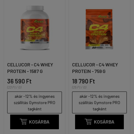
CELLUCOR - C4 WHEY
CELLUCOR - C4 WHEY
PROTEIN - 1587 G
PROTEIN - 759 G
36 590 Ft
18 790 Ft
(23 Ft / G)
(25 Ft / G)
akár -12% és ingyenes
akár -12% és ingyenes
szállítás Gymstore PRO
szállítás Gymstore PRO
tagként
tagként

KOSÁRBA

KOSÁRBA