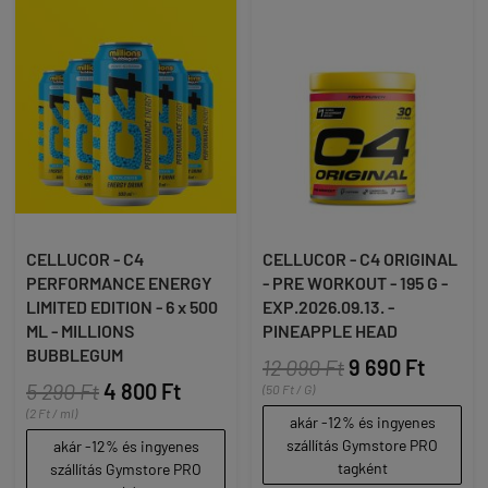
CELLUCOR - C4
CELLUCOR - C4 ORIGINAL
PERFORMANCE ENERGY
- PRE WORKOUT - 195 G -
LIMITED EDITION - 6 x 500
EXP.2026.09.13. -
ML - MILLIONS
PINEAPPLE HEAD
BUBBLEGUM
12 090 Ft
9 690 Ft
5 290 Ft
4 800 Ft
(50 Ft / G)
(2 Ft / ml)
akár -12% és ingyenes
szállítás Gymstore PRO
akár -12% és ingyenes
tagként
szállítás Gymstore PRO