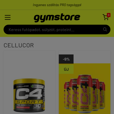
Ingyenes szállítás PRO tagsággal
0

CELLUCOR
-9%
ÚJ