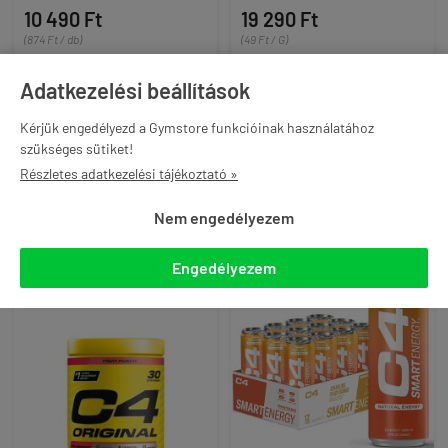
10 490 Ft
19 290 Ft
(874 Ft / db)
(49 Ft / G)
akár -12% és ingyenes
akár -12% és ingyenes
Adatkezelési beállítások
szállítás Gymstore PRO
szállítás Gymstore PRO
tagként
tagként
Kérjük engedélyezd a Gymstore funkcióinak használatához
szükséges sütiket!

KOSÁRBA

KOSÁRBA
Részletes adatkezelési tájékoztató »
Nem engedélyezem
-10%
Engedélyezem