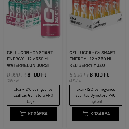
CELLUCOR - C4 SMART
CELLUCOR - C4 SMART
ENERGY - 12 x 330 ML -
ENERGY - 12 x 330 ML -
WATERMELON BURST
RED BERRY YUZU
8 990 Ft
8 100 Ft
8 990 Ft
8 100 Ft
(2 Ft / g)
(2 Ft / g)
akár -12% és ingyenes
akár -12% és ingyenes
szállítás Gymstore PRO
szállítás Gymstore PRO
tagként
tagként

KOSÁRBA

KOSÁRBA