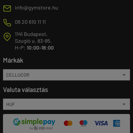
E
info@gymstore.hu
M
06 20 610 11 11
1141 Budapest,
T
Szugló u. 83-85.
H-P:
10:00-18:00
Márkák
Valuta választás