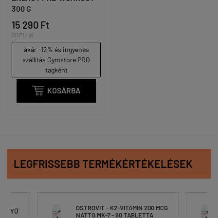
300 G
15 290 Ft
(51 Ft / g)
akár -12% és ingyenes
szállítás Gymstore PRO
tagként

KOSÁRBA
LEGFRISSEBB TERMÉKÉRTÉKELÉSEK
IN 200 MCG
OSTROVIT - K2-VITAMIN 200 MCG
LETTA
NATTO MK-7 - 90 TABLETTA