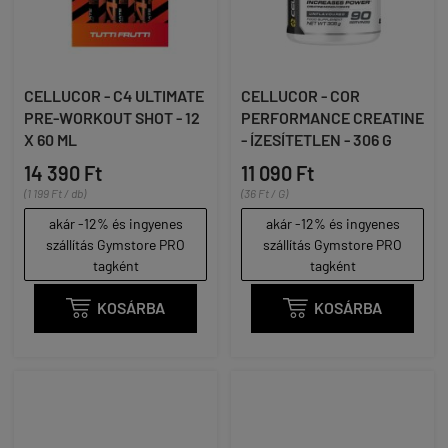
CELLUCOR - C4 ULTIMATE
CELLUCOR - COR
PRE-WORKOUT SHOT - 12
PERFORMANCE CREATINE
X 60 ML
- ÍZESÍTETLEN - 306 G
14 390 Ft
11 090 Ft
(1 199 Ft / db)
(36 Ft / G)
akár -12% és ingyenes
akár -12% és ingyenes
szállítás Gymstore PRO
szállítás Gymstore PRO
tagként
tagként

KOSÁRBA

KOSÁRBA