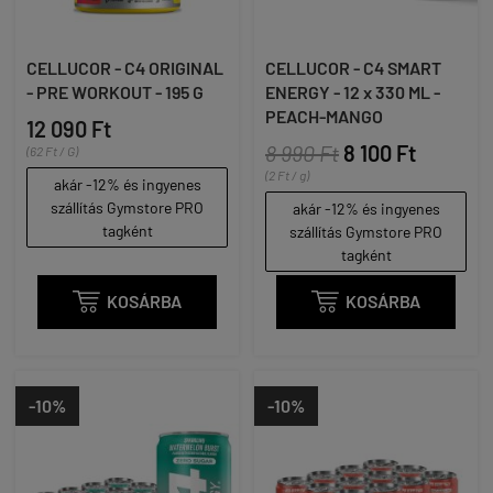
CELLUCOR - C4 ORIGINAL
CELLUCOR - C4 SMART
- PRE WORKOUT - 195 G
ENERGY - 12 x 330 ML -
PEACH-MANGO
12 090 Ft
8 990 Ft
8 100 Ft
(62 Ft / G)
(2 Ft / g)
akár -12% és ingyenes
szállítás Gymstore PRO
akár -12% és ingyenes
tagként
szállítás Gymstore PRO
tagként

KOSÁRBA

KOSÁRBA
-10%
-10%