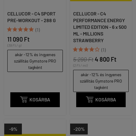
CELLUCOR - C4 SPORT
CELLUCOR - C4
PRE-WORKOUT - 288 G
PERFORMANCE ENERGY
LIMITED EDITION - 6 x 500





(1)
ML - MILLIONS
11 090 Ft
STRAWBERRY
(39 Ft / g)





(1)
akár -12% és ingyenes
5 290 Ft
4 800 Ft
szállítás Gymstore PRO
(2 Ft / ml)
tagként
akár -12% és ingyenes
szállítás Gymstore PRO
tagként

KOSÁRBA

KOSÁRBA
-9%
-20%