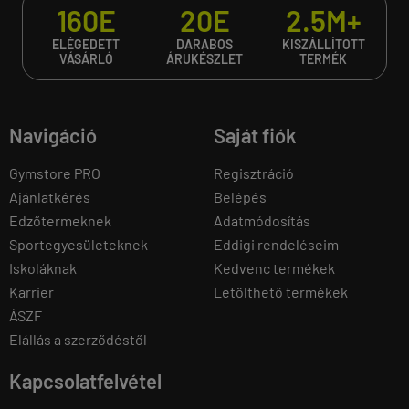
160E
20E
2.5M+
ELÉGEDETT
DARABOS
KISZÁLLÍTOTT
VÁSÁRLÓ
ÁRUKÉSZLET
TERMÉK
Navigáció
Saját fiók
Gymstore PRO
Regisztráció
Ajánlatkérés
Belépés
Edzőtermeknek
Adatmódosítás
Sportegyesületeknek
Eddigi rendeléseim
Iskoláknak
Kedvenc termékek
Karrier
Letölthető termékek
ÁSZF
Elállás a szerződéstől
Kapcsolatfelvétel