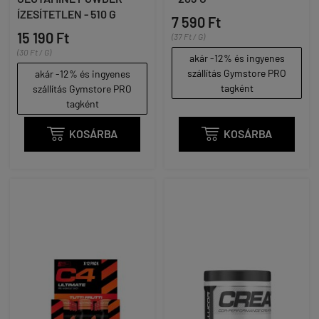
ÍZESÍTETLEN - 510 G
7 590 Ft
15 190 Ft
(37 Ft / G)
(30 Ft / G)
akár -12% és ingyenes
szállítás Gymstore PRO
akár -12% és ingyenes
tagként
szállítás Gymstore PRO
tagként

KOSÁRBA

KOSÁRBA