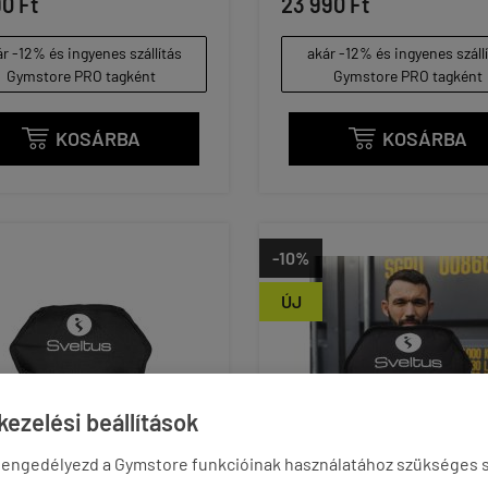
90 Ft
23 990 Ft
r -12% és ingyenes szállítás
akár -12% és ingyenes száll
Gymstore PRO tagként
Gymstore PRO tagként
KOSÁRBA
KOSÁRBA


-10%
ÚJ
ezelési beállítások
 engedélyezd a Gymstore funkcióinak használatához szükséges s