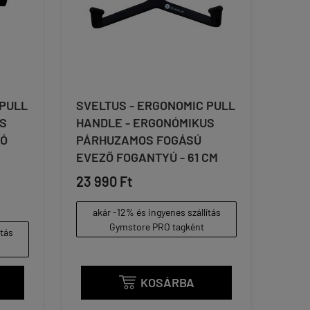
 PULL
SVELTUS - ERGONOMIC PULL
S
HANDLE - ERGONÓMIKUS
ZÓ
PÁRHUZAMOS FOGÁSÚ
EVEZŐ FOGANTYÚ - 61 CM
23 990 Ft
akár -12% és ingyenes szállítás
Gymstore PRO tagként
ítás
KOSÁRBA
