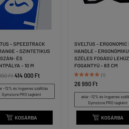
TUS - SPEEDTRACK
SVELTUS - ERGONOMIC
RANGE - SZINTETIKUS
HANDLE - ERGONÓMIKU
SZÁN- ÉS
SZÉLES FOGÁSÚ LEHÚ
NTPÁLYA - 10 M
FOGANTYÚ - 83 CM





990 Ft
414 000 Ft
(1)
26 990 Ft
r -12% és ingyenes szállítás
Gymstore PRO tagként
akár -12% és ingyenes száll
Gymstore PRO tagként
KOSÁRBA
KOSÁRBA

