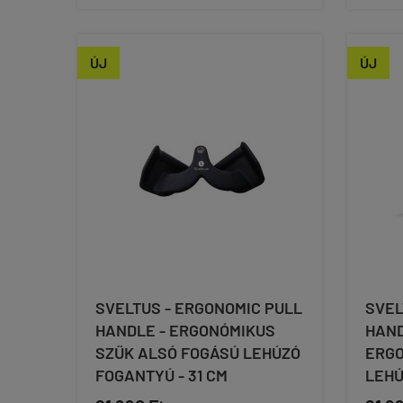
ÚJ
ÚJ
SVELTUS - ERGONOMIC PULL
SVEL
HANDLE - ERGONÓMIKUS
HAND
SZŰK ALSÓ FOGÁSÚ LEHÚZÓ
ERGO
FOGANTYÚ - 31 CM
LEHÚ