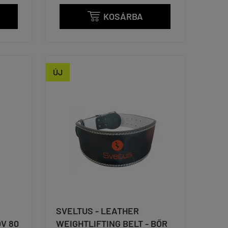
KOSÁRBA

ÚJ
SVELTUS - LEATHER
V 80
WEIGHTLIFTING BELT - BŐR