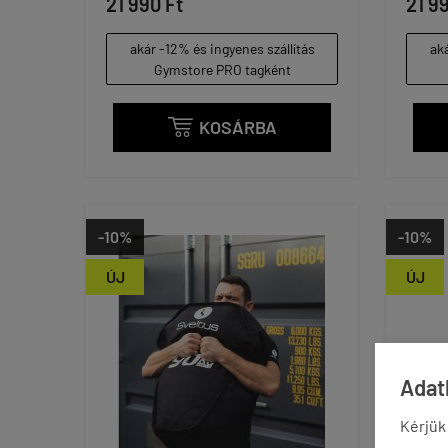
21 990 Ft
21 9
akár -12% és ingyenes szállítás
aká
Gymstore PRO tagként
KOSÁRBA

-10%
-10%
ÚJ
ÚJ
Adatk
Kérjük