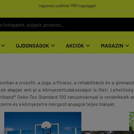
Ingyenes szállítás PRO tagsággal
ÚJDONSÁGOK
AKCIÓK
MAGAZIN




rban a crossfit, a jóga, a fitness, a rehabilitáció és a gimnasz
ek alapján ami pl a környezettudatosságot is illeti. Lehetőség
stiband
® Oeko-Tex Standard 100 tanusítvánnyal is rendelkezik am
ezetre és a környezetre mérgező anyagok teljes hiányát.