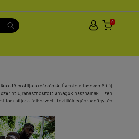
0
tika a fő profilja a márkának. Évente átlagosan 60 új
 szerint újrahasznosított anyagok használnak. Ezen
i tanusítja: a felhasznált textíliák egészségügyi és