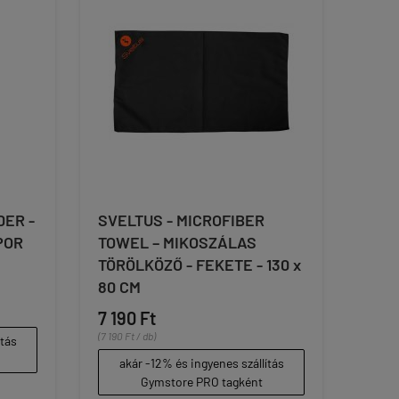
DER -
SVELTUS - MICROFIBER
POR
TOWEL – MIKOSZÁLAS
TÖRÖLKÖZŐ - FEKETE - 130 x
80 CM
7 190 Ft
(7 190 Ft / db)
ítás
akár -12% és ingyenes szállítás
Gymstore PRO tagként