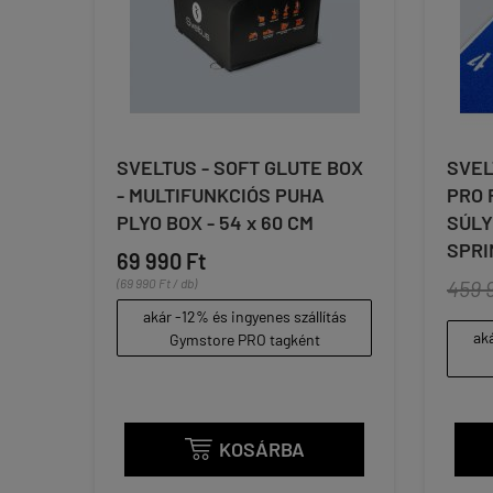
SVELTUS - SOFT GLUTE BOX
SVEL
- MULTIFUNKCIÓS PUHA
PRO 
PLYO BOX - 54 x 60 CM
SÚLY
SPRI
69 990 Ft
(69 990 Ft / db)
459 
akár -12% és ingyenes szállítás
aká
Gymstore PRO tagként
KOSÁRBA
