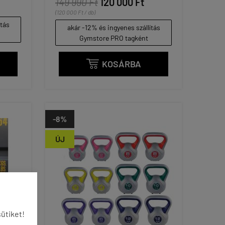
149 990 Ft
120 000 Ft
(120 000 Ft / db)
ítás
akár -12% és ingyenes szállítás
Gymstore PRO tagként
KOSÁRBA

-8%
ÚJ
ütiket!