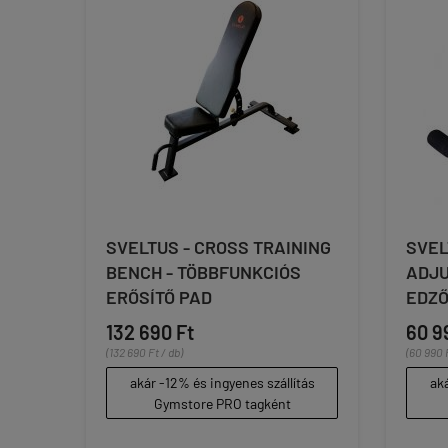
SVELTUS - CROSS TRAINING
SVEL
BENCH - TÖBBFUNKCIÓS
ADJU
ERŐSÍTŐ PAD
EDZŐ
132 690 Ft
60 9
(132 690 Ft / db)
(60 990 F
akár -12% és ingyenes szállítás
aká
Gymstore PRO tagként