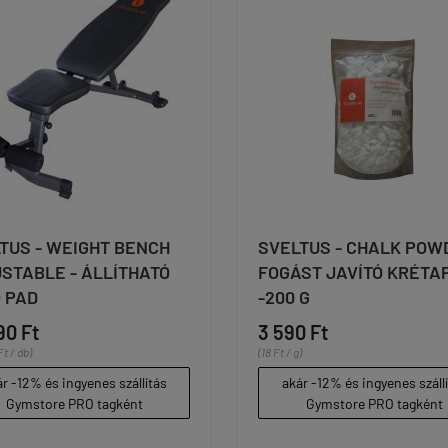
TUS - WEIGHT BENCH
SVELTUS - CHALK POW
STABLE - ÁLLÍTHATÓ
FOGÁST JAVÍTÓ KRÉTA
 PAD
-200 G
90 Ft
3 590 Ft
t / db)
(18 Ft / g)
r -12% és ingyenes szállítás
akár -12% és ingyenes száll
Gymstore PRO tagként
Gymstore PRO tagként