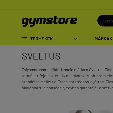

MÁRKÁK
TERMÉKEK

SVELTUS
Folyamatosan fejlődő francia márka a Sveltus. Elsőso
terméket fejelesztenek, a legkorszerűbb szemlélet
szemlélet mellett a Franciaországban gyártott Ela
ökológiai tulajdonságait, egyben garantáják a szerv