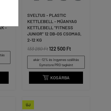
SVELTUS - PLASTIC
KETTLEBELL - MŰANYAG
K -
KETTLEBELL "FITNESS
JUNIOR" 12 DB-OS CSOMAG,
2-12 KG
133 280 Ft
122 500 Ft
ítás
akár -12% és ingyenes szállítás
Gymstore PRO tagként
KOSÁRBA

ÚJ