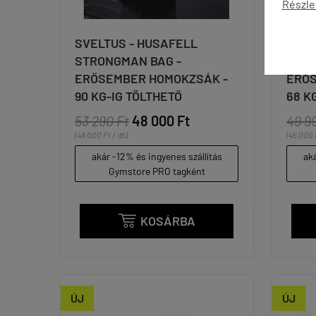
Részle
SVELTUS - HUSAFELL
SVEL
STRONGMAN BAG -
STRO
ERŐSEMBER HOMOKZSÁK -
ERŐS
90 KG-IG TÖLTHETŐ
68 K
53 290 Ft
48 000 Ft
49 9
(48 000 Ft / db)
(45 000 
akár -12% és ingyenes szállítás
aká
Gymstore PRO tagként
KOSÁRBA

ÚJ
ÚJ