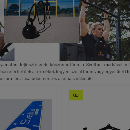
lyamatos fejlesztésnek köszönhetően a Sveltus márkával m
an elérhetőek a termékei, legyen szó otthoni vagy egyesületi fe
zum- és a csalódásmentes a felhasználásuk!
ÚJ