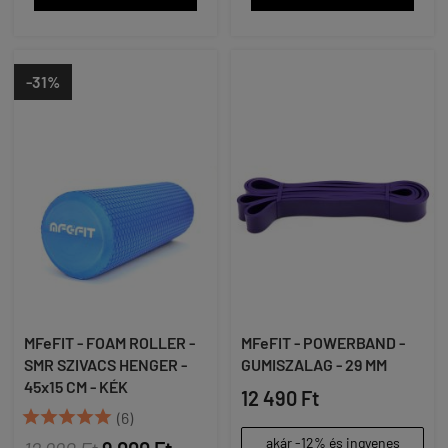
-31%
MFeFIT - FOAM ROLLER -
MFeFIT - POWERBAND -
SMR SZIVACS HENGER -
GUMISZALAG - 29 MM
45x15 CM - KÉK
12 490 Ft





(6)
akár -12% és ingyenes