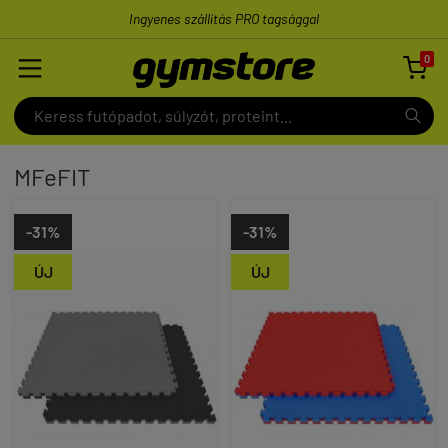
Ingyenes szállítás PRO tagsággal
0

MFeFIT
-31%
-31%
ÚJ
ÚJ