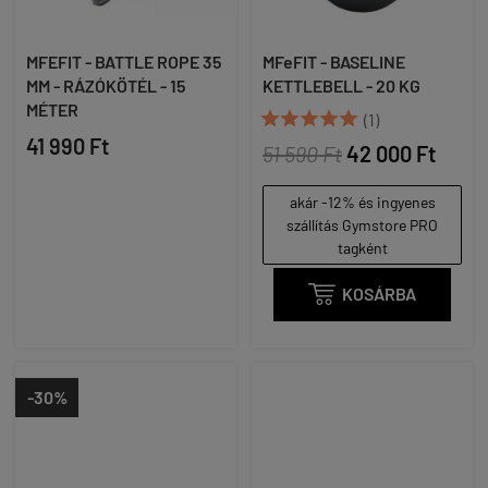
MFEFIT - BATTLE ROPE 35
MFeFIT - BASELINE
MM - RÁZÓKÖTÉL - 15
KETTLEBELL - 20 KG
MÉTER





(1)
41 990 Ft
51 590 Ft
42 000 Ft
akár -12% és ingyenes
szállítás Gymstore PRO
tagként

KOSÁRBA
-30%