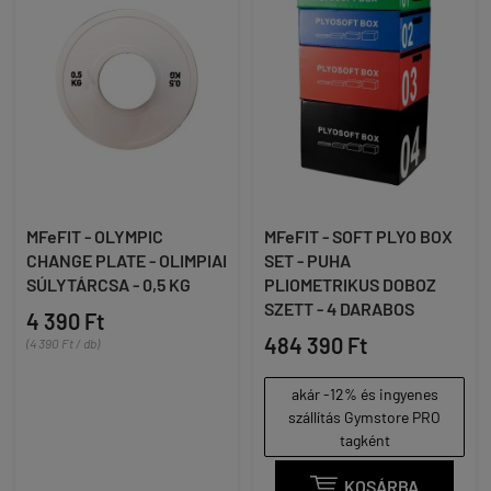
MFeFIT - OLYMPIC
MFeFIT - SOFT PLYO BOX
CHANGE PLATE - OLIMPIAI
SET - PUHA
SÚLYTÁRCSA - 0,5 KG
PLIOMETRIKUS DOBOZ
SZETT - 4 DARABOS
4 390 Ft
484 390 Ft
(4 390 Ft / db)
akár -12% és ingyenes
szállítás Gymstore PRO
tagként

KOSÁRBA