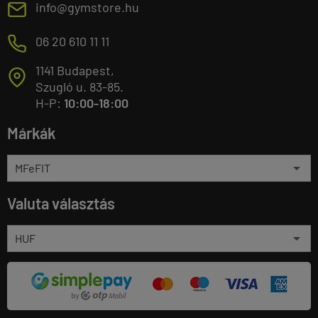
E
info@gymstore.hu
M
06 20 610 11 11
1141 Budapest,
T
Szugló u. 83-85.
H-P:
10:00-18:00
Márkák
Valuta választás