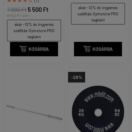
(1)
akár -12% és ingyenes
7 990 Ft
5 500 Ft
szállítás Gymstore PRO
(5 500 Ft / pár)
tagként
akár -12% és ingyenes
szállítás Gymstore PRO
tagként

KOSÁRBA

KOSÁRBA
-28%