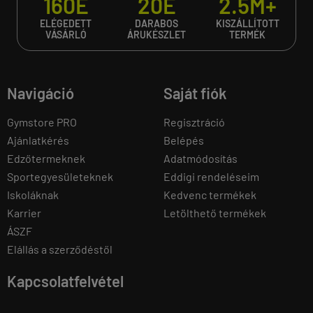
160E
20E
2.5M+
ELÉGEDETT
DARABOS
KISZÁLLÍTOTT
VÁSÁRLÓ
ÁRUKÉSZLET
TERMÉK
Navigáció
Saját fiók
Gymstore PRO
Regisztráció
Ajánlatkérés
Belépés
Edzőtermeknek
Adatmódosítás
Sportegyesületeknek
Eddigi rendeléseim
Iskoláknak
Kedvenc termékek
Karrier
Letölthető termékek
ÁSZF
Elállás a szerződéstől
Kapcsolatfelvétel