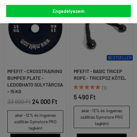
Engedélyezem
BESTSELLER
MFEFIT - CROSSTRAINING
MFEFIT - BASIC TRICEP
BUMPER PLATE -
ROPE - TRICEPSZ KÖTÉL
LEDOBHATÓ SÚLYTÁRCSA





(1)
- 15 KG
5 490 Ft
33 990 Ft
24 000 Ft
akár -12% és ingyenes
akár -12% és ingyenes
szállítás Gymstore PRO
szállítás Gymstore PRO
tagként
tagként