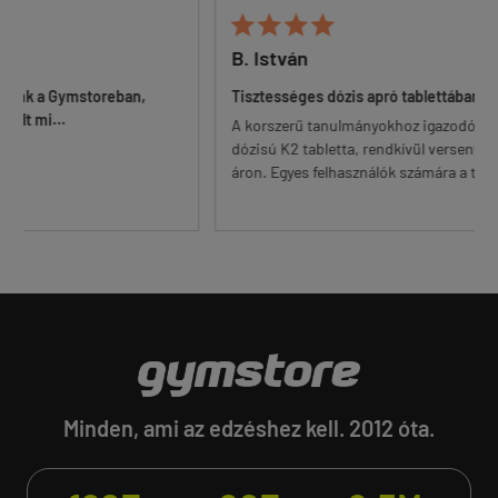






B. István
Tamá
an,
Tisztességes dózis apró tablettában
Problé
A korszerű tanulmányokhoz igazodó
Nem zör
dózisú K2 tabletta, rendkívül versenyképes
legolcsó
áron. Egyes felhasználók számára a table...
nem oly
Minden, ami az edzéshez kell. 2012 óta.