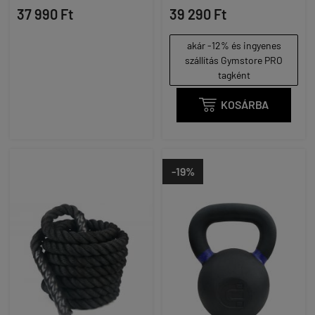
37 990 Ft
39 290 Ft
akár -12% és ingyenes
szállítás Gymstore PRO
tagként

KOSÁRBA
-19%