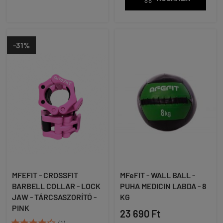
-31%
MFEFIT - CROSSFIT
MFeFIT - WALL BALL -
BARBELL COLLAR - LOCK
PUHA MEDICIN LABDA - 8
JAW - TÁRCSASZORÍTÓ -
KG
PINK
23 690 Ft




