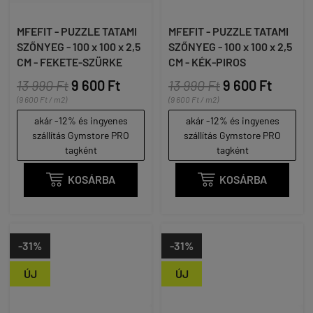
MFEFIT - PUZZLE TATAMI
MFEFIT - PUZZLE TATAMI
SZŐNYEG - 100 x 100 x 2,5
SZŐNYEG - 100 x 100 x 2,5
CM - FEKETE-SZÜRKE
CM - KÉK-PIROS
13 990 Ft
9 600 Ft
13 990 Ft
9 600 Ft
(9 600 Ft / m2)
(9 600 Ft / m2)
akár -12% és ingyenes
akár -12% és ingyenes
szállítás Gymstore PRO
szállítás Gymstore PRO
tagként
tagként

KOSÁRBA

KOSÁRBA
-31%
-31%
ÚJ
ÚJ