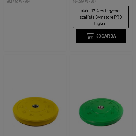
(52 790 Ft / db)
(44 290 Ft / db)
akár -12% és ingyenes
szállítás Gymstore PRO
tagként

KOSÁRBA