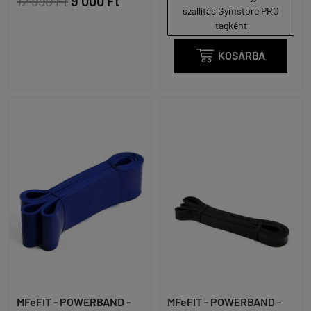
12 990 Ft
9 000 Ft
szállítás Gymstore PRO
tagként

KOSÁRBA
MFeFIT - POWERBAND -
MFeFIT - POWERBAND -