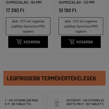
GUMISZALAG - 64 MM
GUMISZALAG - 20 MM
17 390 Ft
10 190 Ft
akár -12% és ingyenes
akár -12% és ingyenes
szállítás Gymstore PRO
szállítás Gymstore PRO
tagként
tagként

KOSÁRBA

KOSÁRBA
LEGFRISSEBB TERMÉKÉRTÉKELÉSEK
200 MCG
OSTROVIT - K2-VITAMIN 200 MCG
TA
NATTO MK-7 - 90 TABLETTA