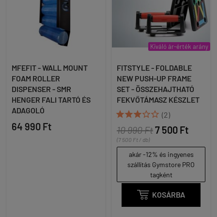
Kiváló ár-érték arány
MFEFIT - WALL MOUNT
FITSTYLE - FOLDABLE
FOAM ROLLER
NEW PUSH-UP FRAME
DISPENSER - SMR
SET - ÖSSZEHAJTHATÓ
HENGER FALI TARTÓ ÉS
FEKVŐTÁMASZ KÉSZLET
ADAGOLÓ





(2)
64 990 Ft
10 990 Ft
7 500 Ft
(7 500 Ft / db)
akár -12% és ingyenes
szállítás Gymstore PRO
tagként

KOSÁRBA