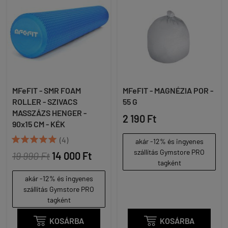
MFeFIT - SMR FOAM
MFeFIT - MAGNÉZIA POR -
ROLLER - SZIVACS
55 G
MASSZÁZS HENGER -
2 190 Ft
90x15 CM - KÉK





(4)
akár -12% és ingyenes
szállítás Gymstore PRO
19 990 Ft
14 000 Ft
tagként
akár -12% és ingyenes
szállítás Gymstore PRO
tagként

KOSÁRBA

KOSÁRBA