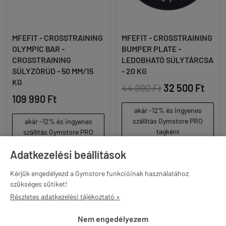
MFEFIT - CROSSTRAINING
MFEFIT - CROSSTRAINING
OLYMPIC BAR -
BUMPER PLATE -
CROSSTRAINING
LEDOBHATÓ SÚLYTÁRCSA
SÚLYZÓRÚD - 50 MM/15
- 20 KG
KG
44 990 Ft
32 500 Ft
109 990 Ft
akár -12% és ingyenes
szállítás Gymstore PRO
akár -12% és ingyenes
tagként
szállítás Gymstore PRO
tagként
Adatkezelési beállítások

KOSÁRBA

KOSÁRBA
Kérjük engedélyezd a Gymstore funkcióinak használatához
szükséges sütiket!
Részletes adatkezelési tájékoztató »
-29%
Nem engedélyezem