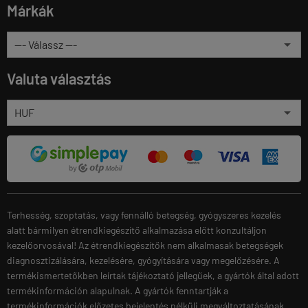
Márkák
Valuta választás
Terhesség, szoptatás, vagy fennálló betegség, gyógyszeres kezelés
alatt bármilyen étrendkiegészítő alkalmazása előtt konzultáljon
kezelőorvosával! Az étrendkiegészítők nem alkalmasak betegségek
diagnosztizálására, kezelésére, gyógyítására vagy megelőzésére. A
termékismertetőkben leírtak tájékoztató jellegűek, a gyártók által adott
termékinformáción alapulnak. A gyártók fenntartják a
termékinformációk előzetes bejelentés nélküli megváltoztatásának