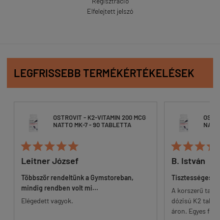
Regisztráció
Elfelejtett jelszó
LEGFRISSEBB TERMÉKÉRTÉKELÉSEK
OSTROVIT - K2-VITAMIN 200 MCG
OSTROVIT - K2-VITAM
NATTO MK-7 - 90 TABLETTA
NATTO MK-7 - 90 TAB







r József
B. István
r rendeltünk a Gymstoreban,
Tisztességes dózis apró tablet
endben volt mi...
A korszerű tanulmányokhoz ig
t vagyok.
dózisú K2 tabletta, rendkívül v
áron. Egyes felhasználók számára