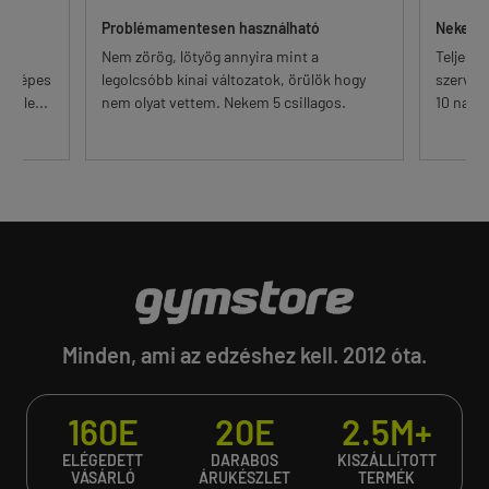
an
Problémamentesen használható
Nekem n
dó
Nem zörög, lötyög annyira mint a
Teljes m
enyképes
legolcsóbb kínai változatok, örülök hogy
szerveze
table...
nem olyat vettem. Nekem 5 csillagos.
10 napos
Minden, ami az edzéshez kell. 2012 óta.
160E
20E
2.5M+
ELÉGEDETT
DARABOS
KISZÁLLÍTOTT
VÁSÁRLÓ
ÁRUKÉSZLET
TERMÉK