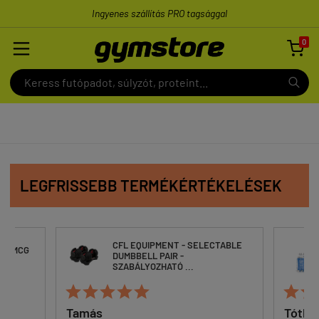
Ingyenes szállítás PRO tagsággal
0

LEGFRISSEBB TERMÉKÉRTÉKELÉSEK
CFL EQUIPMENT - SELECTABLE
200 MCG
DUMBBELL PAIR -
TA
SZABÁLYOZHATÓ ...







Tamás
Tóth 