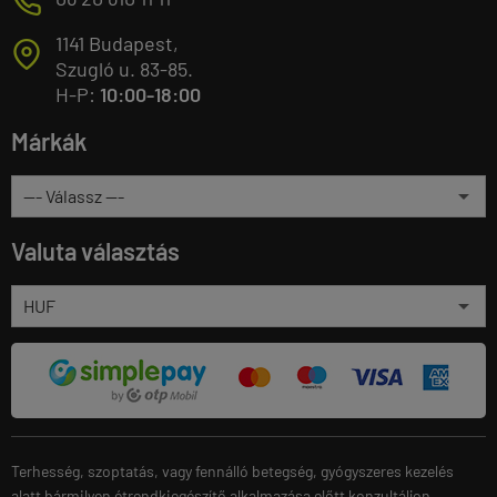
M
1141 Budapest,
T
Szugló u. 83-85.
H-P:
10:00-18:00
Márkák
Valuta választás
Terhesség, szoptatás, vagy fennálló betegség, gyógyszeres kezelés
alatt bármilyen étrendkiegészítő alkalmazása előtt konzultáljon