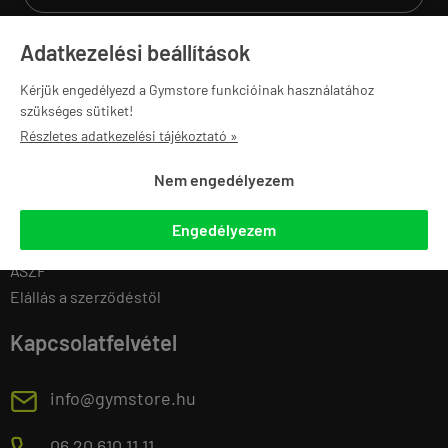
Adatkezelési beállítások
Navigáció
Saját fiók
Kérjük engedélyezd a Gymstore funkcióinak használatához
szükséges sütiket!
Gymstore PRO
Regisztráció
Részletes adatkezelési tájékoztató »
Ajánlatkérés
Belépés
Edzőtermeknek
Adatmódosítás
Nem engedélyezem
Sportegyesületeknek
Eddigi rendeléseim
Iskoláknak
Kedvenc termékek
Engedélyezem
Karrier
Letölthető termékek
ÁSZF
Elállás a szerződéstől
Kapcsolatfelvétel
E
info@gymstore.hu
06 20 610 11 11