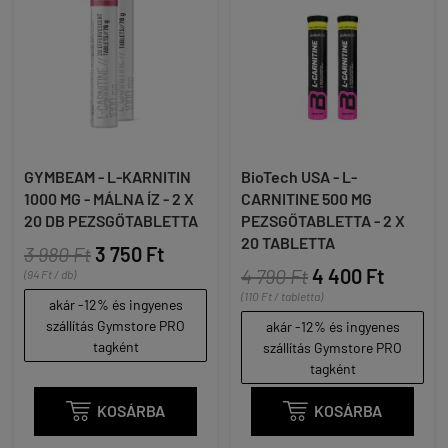
GYMBEAM - L-KARNITIN
BioTech USA - L-
1000 MG - MÁLNA ÍZ - 2 X
CARNITINE 500 MG
20 DB PEZSGŐTABLETTA
PEZSGŐTABLETTA - 2 X
20 TABLETTA
3 980 Ft
3 750 Ft
4 790 Ft
4 400 Ft
(94 Ft / db)
(110 Ft / tabletta)
akár -12% és ingyenes
szállítás Gymstore PRO
akár -12% és ingyenes
tagként
szállítás Gymstore PRO
tagként

KOSÁRBA

KOSÁRBA