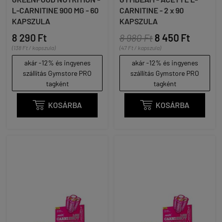
L-CARNITINE 900 MG - 60
CARNITINE - 2 x 90
KAPSZULA
KAPSZULA
8 290 Ft
8 980 Ft
8 450 Ft
(138 Ft / kapszula)
(47 Ft / kapszula)
akár -12% és ingyenes
akár -12% és ingyenes
szállítás Gymstore PRO
szállítás Gymstore PRO
tagként
tagként

KOSÁRBA

KOSÁRBA