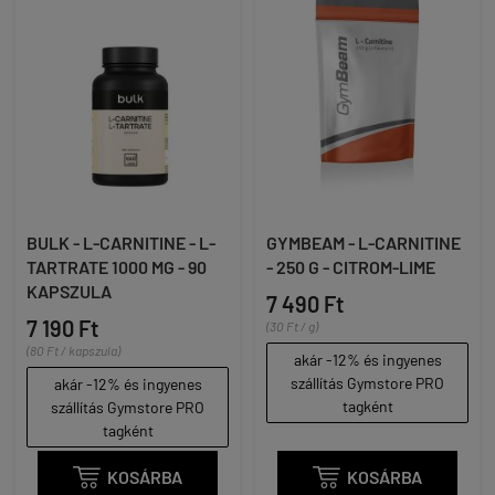
BULK - L-CARNITINE - L-
GYMBEAM - L-CARNITINE
TARTRATE 1000 MG - 90
- 250 G - CITROM-LIME
KAPSZULA
7 490 Ft
7 190 Ft
(30 Ft / g)
(80 Ft / kapszula)
akár -12% és ingyenes
szállítás Gymstore PRO
akár -12% és ingyenes
tagként
szállítás Gymstore PRO
tagként

KOSÁRBA

KOSÁRBA