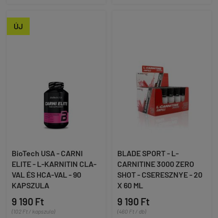
ÚJ
BioTech USA - CARNI
BLADE SPORT - L-
ELITE - L-KARNITIN CLA-
CARNITINE 3000 ZERO
VAL ÉS HCA-VAL - 90
SHOT - CSERESZNYE - 20
KAPSZULA
X 60 ML
9 190 Ft
9 190 Ft
(102 Ft / kapszula)
(460 Ft / db)