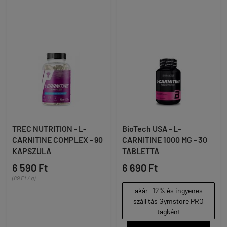
TREC NUTRITION - L-
BioTech USA - L-
CARNITINE COMPLEX - 90
CARNITINE 1000 MG - 30
KAPSZULA
TABLETTA
6 590 Ft
6 690 Ft
(89 Ft / g)
akár -12% és ingyenes
szállítás Gymstore PRO
tagként