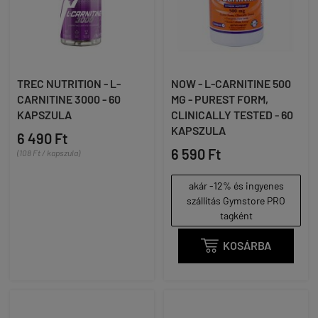
TREC NUTRITION - L-
NOW - L-CARNITINE 500
CARNITINE 3000 - 60
MG - PUREST FORM,
KAPSZULA
CLINICALLY TESTED - 60
KAPSZULA
6 490 Ft
6 590 Ft
(108 Ft / kapszula)
akár -12% és ingyenes
szállítás Gymstore PRO
tagként

KOSÁRBA