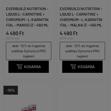
EVERBUILD NUTIRTION -
EVERBUILD NUTIRTION -
LIQUID L- CARNITINE +
LIQUID L- CARNITINE +
CHROMIUM - L-KARNITIN
CHROMIUM - L-KARNITIN
ITAL - MANGÓ ÍZ - 450 ML
ITAL - MÁLNA ÍZ - 450 ML
4 490 Ft
4 490 Ft
(10 Ft / ml)
(10 Ft / ml)
akár -12% és ingyenes
akár -12% és ingyenes
szállítás Gymstore PRO
szállítás Gymstore PRO
tagként
tagként

KOSÁRBA

KOSÁRBA
-10%