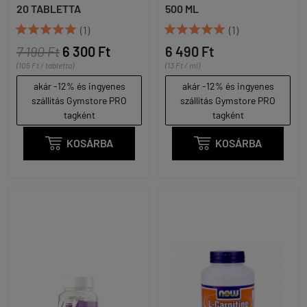
20 TABLETTA
500 ML










(1)
(1)
7 190 Ft
6 300 Ft
6 490 Ft
(105 Ft / tabletta)
(13 Ft / ml)
akár -12% és ingyenes
akár -12% és ingyenes
szállítás Gymstore PRO
szállítás Gymstore PRO
tagként
tagként

KOSÁRBA

KOSÁRBA