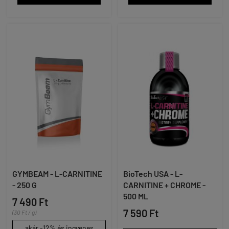
GYMBEAM - L-CARNITINE
BioTech USA - L-
- 250 G
CARNITINE + CHROME -
500 ML
7 490 Ft
7 590 Ft
(30 Ft / g)
akár -12% és ingyenes