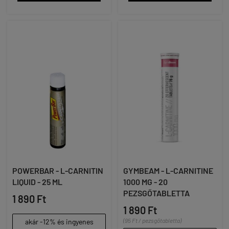
POWERBAR - L-CARNITIN
GYMBEAM - L-CARNITINE
LIQUID - 25 ML
1000 MG - 20
PEZSGŐTABLETTA
1 890 Ft
1 890 Ft
(95 Ft / pezsgőtabletta)
akár -12% és ingyenes