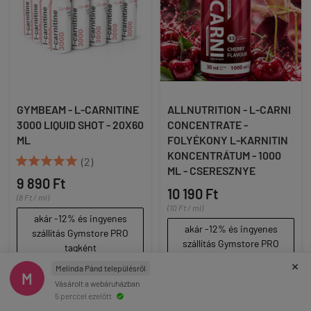
GYMBEAM - L-CARNITINE
ALLNUTRITION - L-CARNI
3000 LIQUID SHOT - 20X60
CONCENTRATE -
ML
FOLYÉKONY L-KARNITIN
KONCENTRÁTUM - 1000





(2)
ML - CSERESZNYE
9 890 Ft
10 190 Ft
(8 Ft / ml)
(10 Ft / ml)
akár -12% és ingyenes
akár -12% és ingyenes
szállítás Gymstore PRO
szállítás Gymstore PRO
tagként
tagként
×
Melinda Pánd településről
M
Vásárolt a webáruházban

KOSÁRBA

KOSÁRBA
5 perccel ezelőtt
