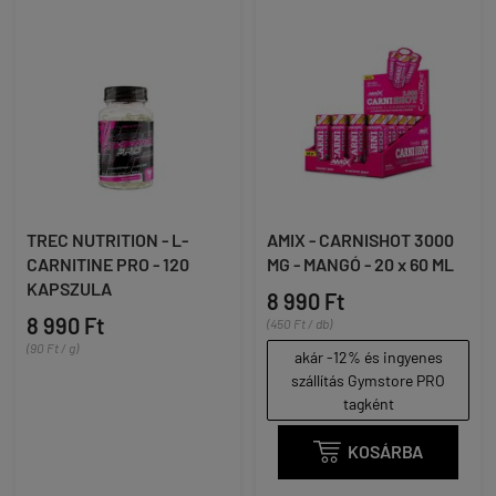
TREC NUTRITION - L-
AMIX - CARNISHOT 3000
CARNITINE PRO - 120
MG - MANGÓ - 20 x 60 ML
KAPSZULA
8 990 Ft
8 990 Ft
(450 Ft / db)
(90 Ft / g)
akár -12% és ingyenes
szállítás Gymstore PRO
tagként

KOSÁRBA