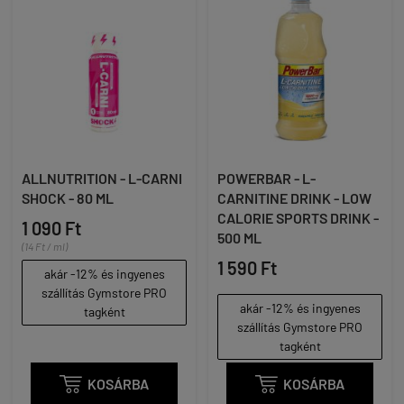
ALLNUTRITION - L-CARNI
POWERBAR - L-
SHOCK - 80 ML
CARNITINE DRINK - LOW
CALORIE SPORTS DRINK -
1 090 Ft
500 ML
(14 Ft / ml)
1 590 Ft
akár -12% és ingyenes
szállítás Gymstore PRO
akár -12% és ingyenes
tagként
szállítás Gymstore PRO
tagként

KOSÁRBA

KOSÁRBA