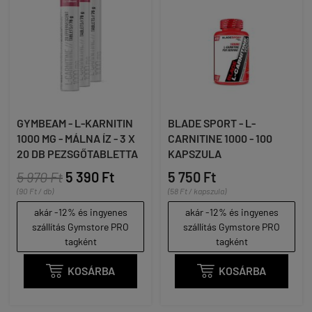
GYMBEAM - L-KARNITIN
BLADE SPORT - L-
1000 MG - MÁLNA ÍZ - 3 X
CARNITINE 1000 - 100
20 DB PEZSGŐTABLETTA
KAPSZULA
5 970 Ft
5 390 Ft
5 750 Ft
(90 Ft / db)
(58 Ft / kapszula)
akár -12% és ingyenes
akár -12% és ingyenes
szállítás Gymstore PRO
szállítás Gymstore PRO
tagként
tagként

KOSÁRBA

KOSÁRBA