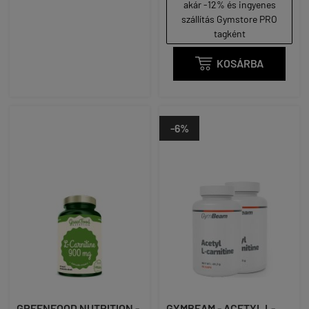
akár -12% és ingyenes
szállítás Gymstore PRO
tagként

KOSÁRBA
-6%
GREENFOOD NUTRITION -
GYMBEAM - ACETYL L-