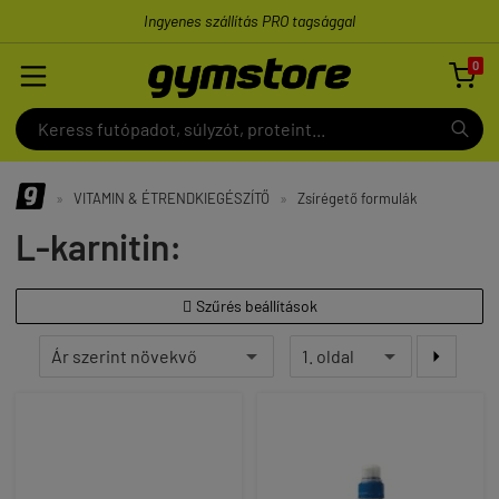
Ingyenes szállítás PRO tagsággal
0

»
VITAMIN & ÉTRENDKIEGÉSZÍTŐ
»
Zsírégető formulák
L-karnitin:
Szűrés beállítások

