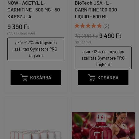
NOW - ACETYL L-
BioTech USA - L-
CARNITINE - 500 MG - 50
CARNITINE 100.000
KAPSZULA
LIQUID - 500 ML





9 390 Ft
(2)
(188 Ft / kapszula)
10 290 Ft
9 490 Ft
akár -12% és ingyenes
(19 Ft / ml)
szállítás Gymstore PRO
akár -12% és ingyenes
tagként
szállítás Gymstore PRO
tagként

KOSÁRBA

KOSÁRBA