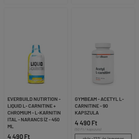
EVERBUILD NUTIRTION -
GYMBEAM - ACETYL L-
LIQUID L- CARNITINE +
CARNITINE - 90
CHROMIUM - L-KARNITIN
KAPSZULA
ITAL - NARANCS ÍZ - 450
4 490 Ft
ML
(50 Ft / kapszula)
4 490 Ft
akár -12% és ingyenes