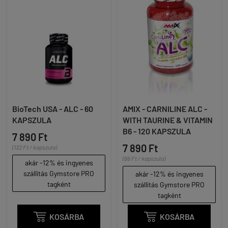
BioTech USA - ALC - 60
AMIX - CARNILINE ALC -
KAPSZULA
WITH TAURINE & VITAMIN
B6 - 120 KAPSZULA
7 890 Ft
7 890 Ft
(132 Ft / kapszula)
(66 Ft / kapszula)
akár -12% és ingyenes
szállítás Gymstore PRO
akár -12% és ingyenes
tagként
szállítás Gymstore PRO
tagként

KOSÁRBA

KOSÁRBA