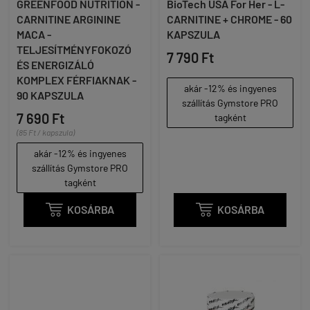
GREENFOOD NUTRITION -
BioTech USA For Her - L-
CARNITINE ARGININE
CARNITINE + CHROME - 60
MACA -
KAPSZULA
TELJESÍTMÉNYFOKOZÓ
7 790 Ft
ÉS ENERGIZÁLÓ
KOMPLEX FÉRFIAKNAK -
akár -12% és ingyenes
90 KAPSZULA
szállítás Gymstore PRO
7 690 Ft
tagként
(85 Ft / kapszula)
akár -12% és ingyenes
szállítás Gymstore PRO
tagként

KOSÁRBA

KOSÁRBA