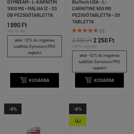
GYMBEAM - L-KARNITIN
BioTech USA - L-
1000 MG - MÁLNA ÍZ - 20
CARNITINE 500 MG
DB PEZSGŐTABLETTA
PEZSGŐTABLETTA - 20
TABLETTA
1 990 Ft





(1)
(100 Ft / db)
2 390 Ft
2 250 Ft
akár -12% és ingyenes
szállítás Gymstore PRO
(113 Ft / tabletta)
tagként
akár -12% és ingyenes
szállítás Gymstore PRO
tagként

KOSÁRBA

KOSÁRBA
-6%
-8%
ÚJ