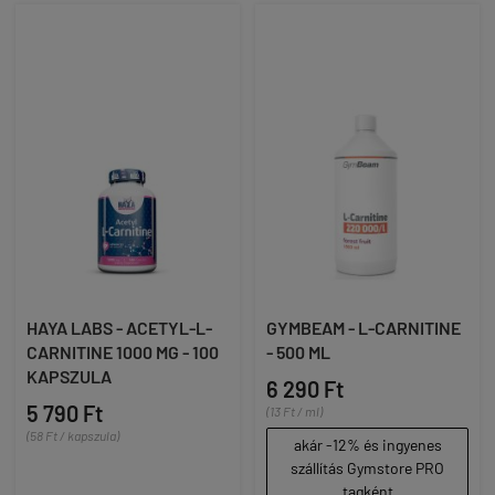
HAYA LABS - ACETYL-L-
GYMBEAM - L-CARNITINE
CARNITINE 1000 MG - 100
- 500 ML
KAPSZULA
6 290 Ft
5 790 Ft
(13 Ft / ml)
(58 Ft / kapszula)
akár -12% és ingyenes
szállítás Gymstore PRO
tagként