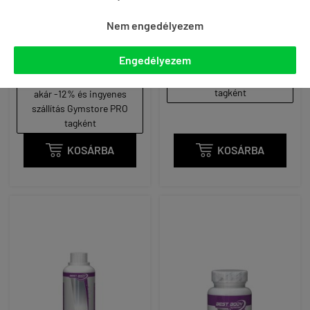
SPORTITAL
EXERCISE - 60 KAPSZULA
KONCENTRÁTUM - 1000
Nem engedélyezem
6 990 Ft
ML
(117 Ft / kapszula)
7 990 Ft
6 900 Ft
Engedélyezem
akár -12% és ingyenes
(7 Ft / ml)
szállítás Gymstore PRO
tagként
akár -12% és ingyenes
szállítás Gymstore PRO
tagként

KOSÁRBA

KOSÁRBA