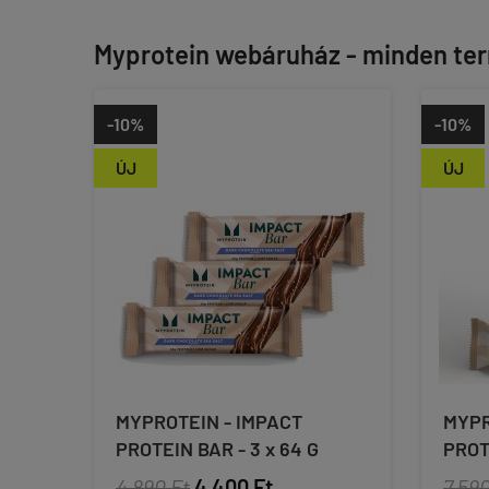
Myprotein webáruház - minden te
-10%
-10%
ÚJ
ÚJ
MYPROTEIN - IMPACT
MYPR
PROTEIN BAR - 3 x 64 G
PROT
4 890 Ft
4 400 Ft
7 590