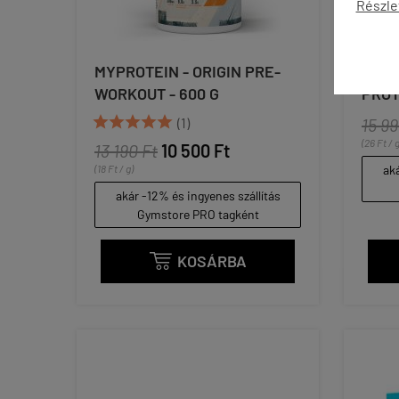
Részle
MYPROTEIN - ORIGIN PRE-
MYPR
WORKOUT - 600 G
PROT





(1)
15 99
(26 Ft / g
13 190 Ft
10 500 Ft
(18 Ft / g)
aká
akár -12% és ingyenes szállítás
Gymstore PRO tagként
KOSÁRBA
