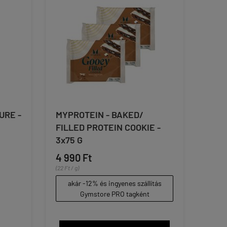
URE -
MYPROTEIN - BAKED/
FILLED PROTEIN COOKIE -
3x75 G
4 990 Ft
(22 Ft / g)
akár -12% és ingyenes szállítás
Gymstore PRO tagként