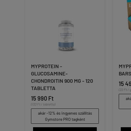
MYPROTEIN -
MYPR
GLUCOSAMINE-
BARS
CHONDROITIN 900 MG - 120
15 4
TABLETTA
(22 Ft / g
15 990 Ft
aká
(133 Ft / tabletta)
akár -12% és ingyenes szállítás
Gymstore PRO tagként