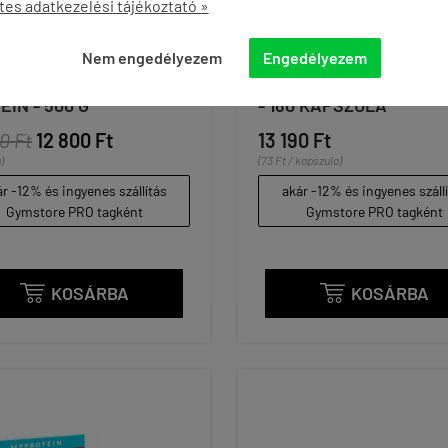
tes adatkezelési tájékoztató »
Nem engedélyezem
Engedélyezem
OTEIN - CLEAR WHEY
MYPROTEIN - CLA - 100
EIN - 500 G
- 180 KAPSZULA
0 Ft
12 800 Ft
13 190 Ft
)
(73 Ft / kapszula)
r -12% és ingyenes szállítás
akár -12% és ingyenes száll
Gymstore PRO tagként
Gymstore PRO tagként
KOSÁRBA
KOSÁRBA

