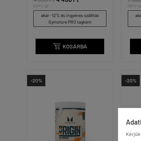
(23 Ft / g)
(18 Ft / g
akár -12% és ingyenes szállítás
aká
Gymstore PRO tagként
KOSÁRBA

-20%
-20%
Adatk
Kérjük