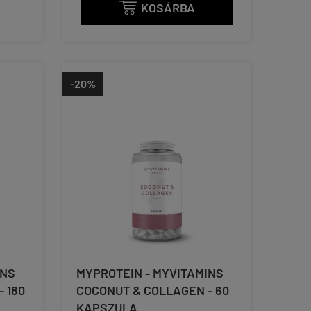
KOSÁRBA

-20%
INS
MYPROTEIN - MYVITAMINS
 180
COCONUT & COLLAGEN - 60
KAPSZULA