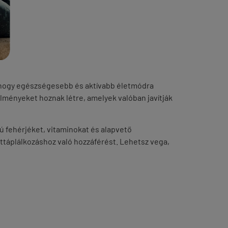
 hogy
egészségesebb és aktívabb életmódra
lményeket hoznak létre, amelyek valóban javítják
ú fehérjéket, vitaminokat és alapvető
ttáplálkozáshoz való hozzáférést.
Lehetsz v
ega,