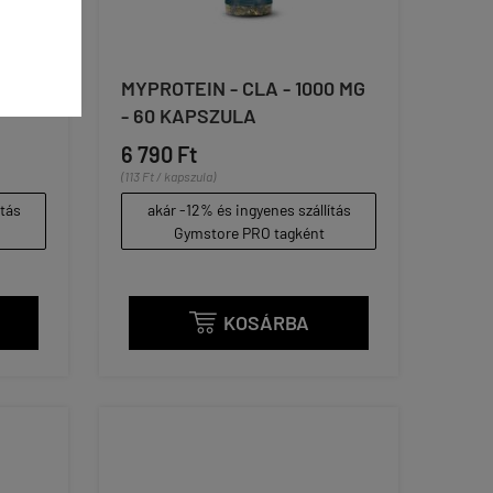
0 MG
MYPROTEIN - CLA - 1000 MG
- 60 KAPSZULA
6 790 Ft
(113 Ft / kapszula)
ítás
akár -12% és ingyenes szállítás
Gymstore PRO tagként
KOSÁRBA
