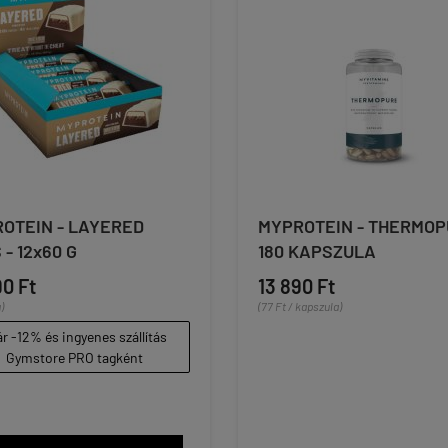
OTEIN - LAYERED
MYPROTEIN - THERMOP
 - 12x60 G
180 KAPSZULA
90 Ft
13 890 Ft
)
(77 Ft / kapszula)
r -12% és ingyenes szállítás
Gymstore PRO tagként