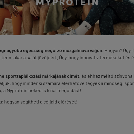
I
g legnagyobb egészségmegőrző mozgalmává váljon.
Hogyan? Úgy,
tenni akar a saját jövőjéért. Úgy, hogy
innovatív termékeket és é
ne sporttáplálkozási márkájának címét,
és ehhez méltó színvonal
éljuk, hogy m
indenki számára elérhetővé tegyék a minőségi spor
ó, a Myprotein neked is kínál megoldást!
a hogyan segítheti a céljaid elérését!