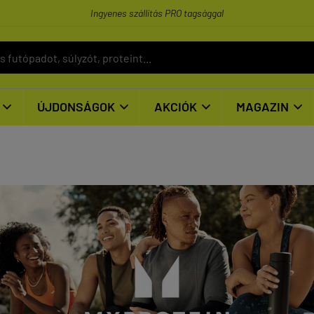
Ingyenes szállítás PRO tagsággal
ÚJDONSÁGOK
AKCIÓK
MAGAZIN



