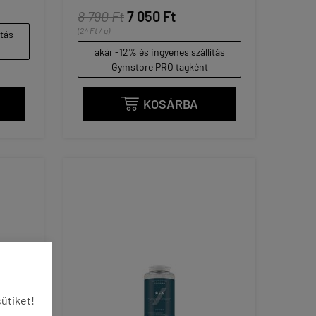
8 790 Ft
7 050 Ft
(24 Ft / g)
ítás
akár -12% és ingyenes szállítás
Gymstore PRO tagként
KOSÁRBA

ütiket!