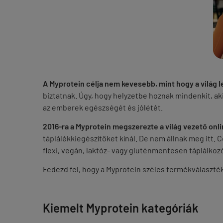
A Myprotein célja nem kevesebb, mint hogy a vilá
biztatnak. Úgy, hogy helyzetbe hoznak mindenkit, aki 
az
emberek egészségét és jólétét.
2016-ra a Myprotein megszerezte a világ vezető onli
táplálékkiegészítőket kínál.
De nem állnak meg itt. C
flexi, vegán, laktóz- vagy gluténmentesen táplálkoz
Fedezd fel, hogy a Myprotein széles termékválaszték
Kiemelt Myprotein kategóriák