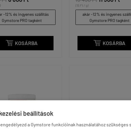
)
(15 Ft / g)
r -12% és ingyenes szállítás
akár -12% és ingyenes száll
Gymstore PRO tagként
Gymstore PRO tagként
KOSÁRBA
KOSÁRBA


ezelési beállítások
 engedélyezd a Gymstore funkcióinak használatához szükséges s