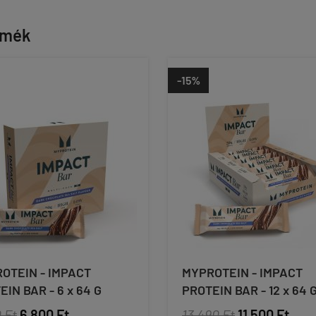
rmék
-15%
OTEIN - IMPACT
MYPROTEIN - IMPACT
EIN BAR - 6 x 64 G
PROTEIN BAR - 12 x 64 
 Ft
6 800 Ft
13 490 Ft
11 500 Ft