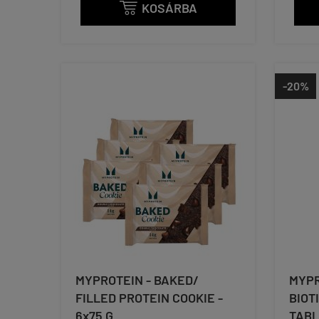
KOSÁRBA

-20%
MYPROTEIN - BAKED/
MYPR
FILLED PROTEIN COOKIE -
BIOTI
6x75 G
TABL