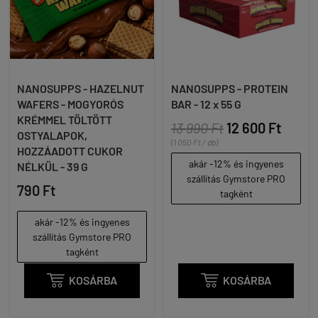
NANOSUPPS - HAZELNUT
NANOSUPPS - PROTEIN
WAFERS - MOGYORÓS
BAR - 12 x 55 G
KRÉMMEL TÖLTÖTT
13 990 Ft
12 600 Ft
OSTYALAPOK,
(1 050 Ft / db)
HOZZÁADOTT CUKOR
akár -12% és ingyenes
NÉLKÜL - 39 G
szállítás Gymstore PRO
790 Ft
tagként
akár -12% és ingyenes
szállítás Gymstore PRO
tagként

KOSÁRBA

KOSÁRBA