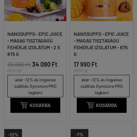
NANOSUPPS - EPIC JUICE
NANOSUPPS - EPIC JUICE
- MAGAS TISZTASÁGÚ
- MAGAS TISZTASÁGÚ
FEHÉRJE IZOLÁTUM - 2 X
FEHÉRJE IZOLÁTUM - 875
875 G
G
35 980 Ft
34 090 Ft
17 990 Ft
(19 Ft / g)
(21 Ft / g)
akár -12% és ingyenes
akár -12% és ingyenes
szállítás Gymstore PRO
szállítás Gymstore PRO
tagként
tagként

KOSÁRBA

KOSÁRBA
-12%
-7%