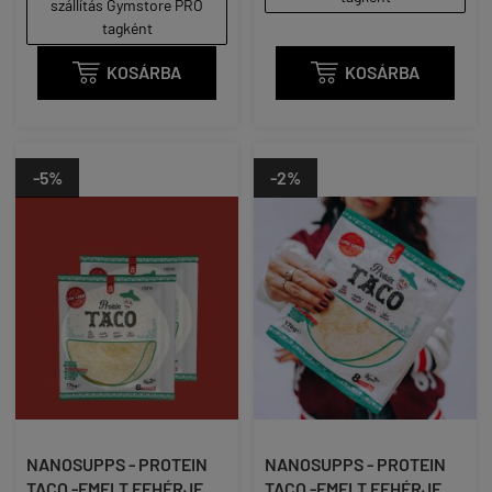
szállítás Gymstore PRO
tagként

KOSÁRBA

KOSÁRBA
-5%
-2%
NANOSUPPS - PROTEIN
NANOSUPPS - PROTEIN
TACO -EMELT FEHÉRJE
TACO -EMELT FEHÉRJE