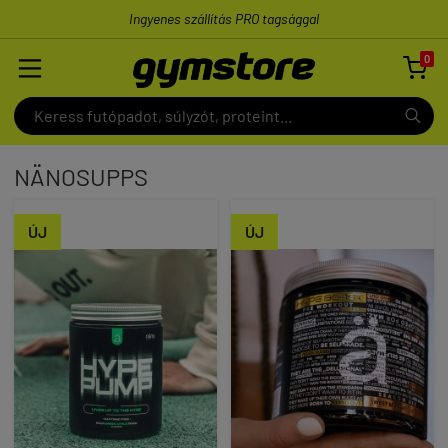
Ingyenes szállítás PRO tagsággal
0

NÄNOSUPPS
ÚJ
ÚJ