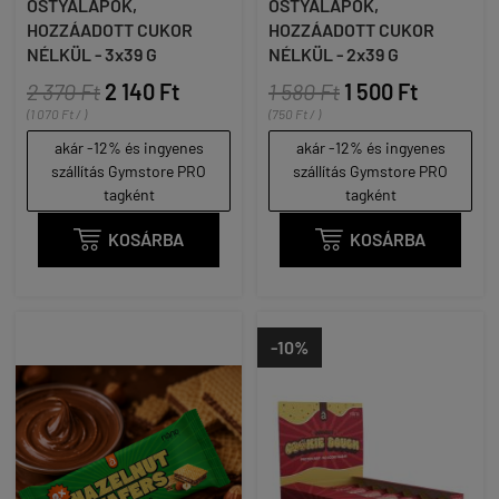
OSTYALAPOK,
OSTYALAPOK,
HOZZÁADOTT CUKOR
HOZZÁADOTT CUKOR
NÉLKÜL - 3x39 G
NÉLKÜL - 2x39 G
2 370 Ft
2 140 Ft
1 580 Ft
1 500 Ft
(1 070 Ft / )
(750 Ft / )
akár -12% és ingyenes
akár -12% és ingyenes
szállítás Gymstore PRO
szállítás Gymstore PRO
tagként
tagként

KOSÁRBA

KOSÁRBA
-10%