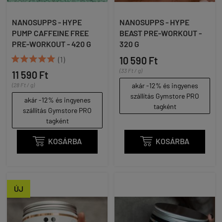
NANOSUPPS - HYPE
NANOSUPPS - HYPE
PUMP CAFFEINE FREE
BEAST PRE-WORKOUT -
PRE-WORKOUT - 420 G
320 G





(1)
10 590 Ft
(33 Ft / g)
11 590 Ft
(28 Ft / g)
akár -12% és ingyenes
szállítás Gymstore PRO
akár -12% és ingyenes
tagként
szállítás Gymstore PRO
tagként

KOSÁRBA

KOSÁRBA
ÚJ