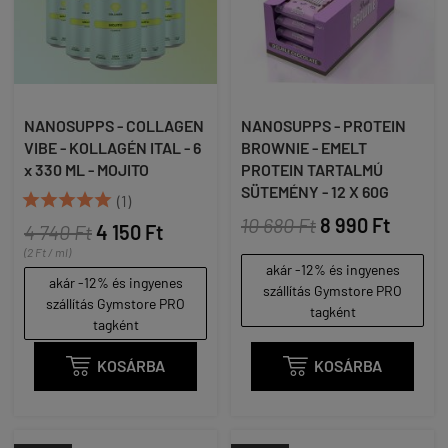
NANOSUPPS - COLLAGEN
NANOSUPPS - PROTEIN
VIBE - KOLLAGÉN ITAL - 6
BROWNIE - EMELT
x 330 ML - MOJITO
PROTEIN TARTALMÚ
SÜTEMÉNY - 12 X 60G





(1)
10 680 Ft
8 990 Ft
4 740 Ft
4 150 Ft
(2 Ft / ml)
akár -12% és ingyenes
akár -12% és ingyenes
szállítás Gymstore PRO
szállítás Gymstore PRO
tagként
tagként

KOSÁRBA

KOSÁRBA