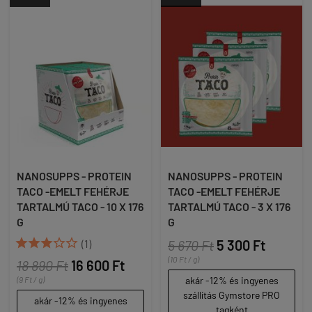
NANOSUPPS - PROTEIN
NANOSUPPS - PROTEIN
TACO -EMELT FEHÉRJE
TACO -EMELT FEHÉRJE
TARTALMÚ TACO - 10 X 176
TARTALMÚ TACO - 3 X 176
G
G





(1)
5 670 Ft
5 300 Ft
(10 Ft / g)
18 890 Ft
16 600 Ft
(9 Ft / g)
akár -12% és ingyenes
szállítás Gymstore PRO
akár -12% és ingyenes
tagként