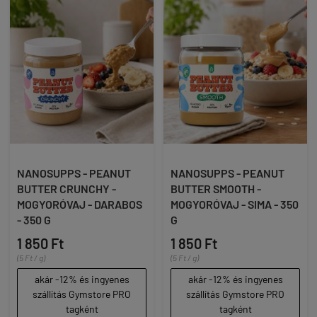
NANOSUPPS - PEANUT
NANOSUPPS - PEANUT
BUTTER CRUNCHY -
BUTTER SMOOTH -
MOGYORÓVAJ - DARABOS
MOGYORÓVAJ - SIMA - 350
- 350 G
G
1 850 Ft
1 850 Ft
(5 Ft / g)
(5 Ft / g)
akár -12% és ingyenes
akár -12% és ingyenes
szállítás Gymstore PRO
szállítás Gymstore PRO
tagként
tagként