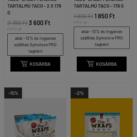
TARTALMÚ TACO - 2 X 176
TARTALMÚ TACO - 176 G
G
1 890 Ft
1 850 Ft
3 780 Ft
3 600 Ft
(11 Ft / g)
(10 Ft / g)
akár -12% és ingyenes
szállítás Gymstore PRO
akár -12% és ingyenes
tagként
szállítás Gymstore PRO
tagként

KOSÁRBA

KOSÁRBA
-15%
-2%