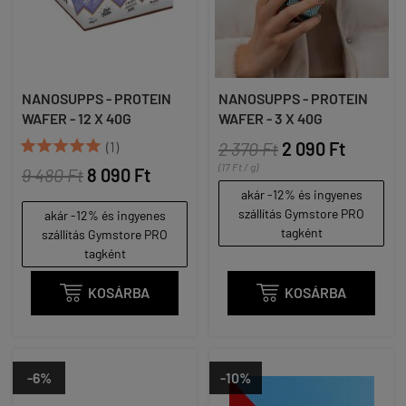
NANOSUPPS - PROTEIN
NANOSUPPS - PROTEIN
WAFER - 12 X 40G
WAFER - 3 X 40G





(1)
2 370 Ft
2 090 Ft
(17 Ft / g)
9 480 Ft
8 090 Ft
akár -12% és ingyenes
szállítás Gymstore PRO
akár -12% és ingyenes
tagként
szállítás Gymstore PRO
tagként

KOSÁRBA

KOSÁRBA
-6%
-10%