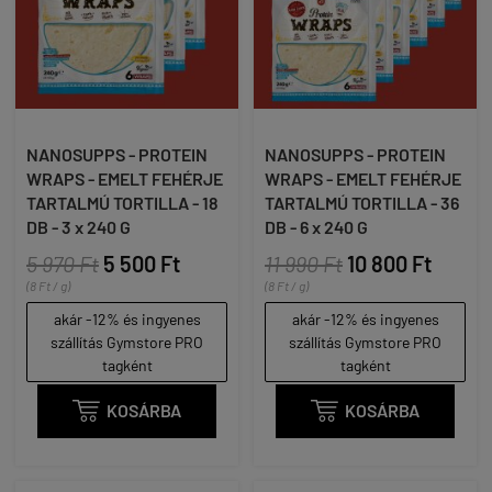
NANOSUPPS - PROTEIN
NANOSUPPS - PROTEIN
WRAPS - EMELT FEHÉRJE
WRAPS - EMELT FEHÉRJE
TARTALMÚ TORTILLA - 18
TARTALMÚ TORTILLA - 36
DB - 3 x 240 G
DB - 6 x 240 G
5 970 Ft
5 500 Ft
11 990 Ft
10 800 Ft
(8 Ft / g)
(8 Ft / g)
akár -12% és ingyenes
akár -12% és ingyenes
szállítás Gymstore PRO
szállítás Gymstore PRO
tagként
tagként

KOSÁRBA

KOSÁRBA