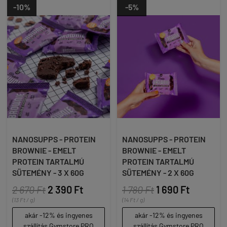
-10%
-5%
NANOSUPPS - PROTEIN
NANOSUPPS - PROTEIN
BROWNIE - EMELT
BROWNIE - EMELT
PROTEIN TARTALMÚ
PROTEIN TARTALMÚ
SÜTEMÉNY - 3 X 60G
SÜTEMÉNY - 2 X 60G
2 670 Ft
2 390 Ft
1 780 Ft
1 690 Ft
(13 Ft / g)
(14 Ft / g)
akár -12% és ingyenes
akár -12% és ingyenes
szállítás Gymstore PRO
szállítás Gymstore PRO