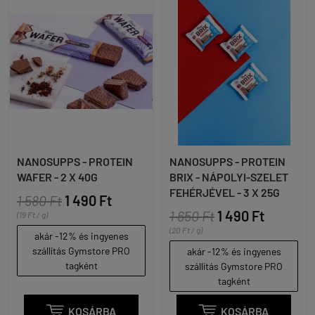
NANOSUPPS - PROTEIN
NANOSUPPS - PROTEIN
WAFER - 2 X 40G
BRIX - NÁPOLYI-SZELET
FEHÉRJÉVEL - 3 X 25G
1 580 Ft
1 490 Ft
1 650 Ft
1 490 Ft
(19 Ft / g)
(20 Ft / g)
akár -12% és ingyenes
szállítás Gymstore PRO
akár -12% és ingyenes
tagként
szállítás Gymstore PRO
tagként

KOSÁRBA

KOSÁRBA