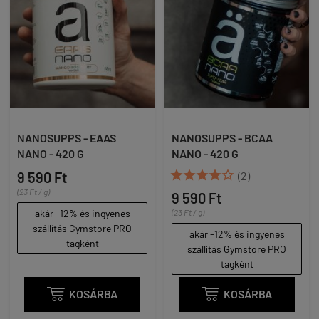
NANOSUPPS - EAAS
NANOSUPPS - BCAA
NANO - 420 G
NANO - 420 G





9 590 Ft
(2)
(23 Ft / g)
9 590 Ft
akár -12% és ingyenes
(23 Ft / g)
szállítás Gymstore PRO
akár -12% és ingyenes
tagként
szállítás Gymstore PRO
tagként

KOSÁRBA

KOSÁRBA