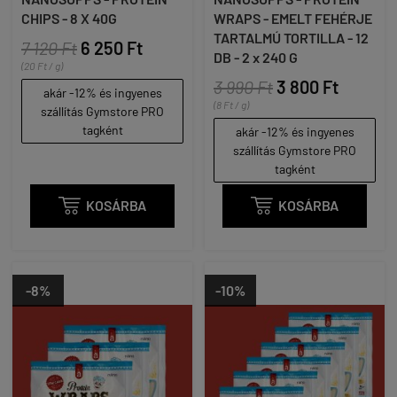
CHIPS - 8 X 40G
WRAPS - EMELT FEHÉRJE
TARTALMÚ TORTILLA - 12
7 120 Ft
6 250 Ft
DB - 2 x 240 G
(20 Ft / g)
3 990 Ft
3 800 Ft
akár -12% és ingyenes
(8 Ft / g)
szállítás Gymstore PRO
tagként
akár -12% és ingyenes
szállítás Gymstore PRO
tagként

KOSÁRBA

KOSÁRBA
-8%
-10%