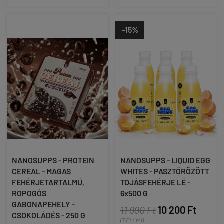
-15%
NANOSUPPS - PROTEIN
NANOSUPPS - LIQUID EGG
CEREAL - MAGAS
WHITES - PASZTŐRÖZÖTT
FEHÉRJETARTALMÚ,
TOJÁSFEHÉRJE LÉ -
ROPOGÓS
6x500 G
GABONAPEHELY -
11 990 Ft
10 200 Ft
CSOKOLÁDÉS - 250 G
(7 Ft / ml)