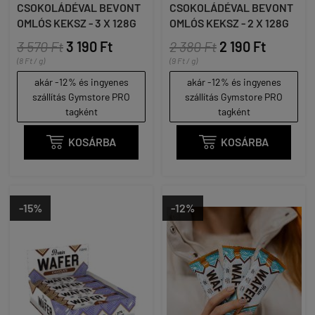
CSOKOLÁDÉVAL BEVONT
CSOKOLÁDÉVAL BEVONT
OMLÓS KEKSZ - 3 X 128G
OMLÓS KEKSZ - 2 X 128G
3 570 Ft
3 190 Ft
2 380 Ft
2 190 Ft
(8 Ft / g)
(9 Ft / g)
akár -12% és ingyenes
akár -12% és ingyenes
szállítás Gymstore PRO
szállítás Gymstore PRO
tagként
tagként

KOSÁRBA

KOSÁRBA
-15%
-12%