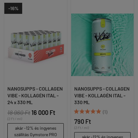
-16%
NANOSUPPS - COLLAGEN
NANOSUPPS - COLLAGEN
VIBE - KOLLAGÉN ITAL -
VIBE - KOLLAGÉN ITAL -
24 x 330 ML
330 ML





18 960 Ft
16 000 Ft
(1)
(2 Ft / ml)
790 Ft
akár -12% és ingyenes
(2 Ft / ml)
szállítás Gymstore PRO
akár -12% és ingyenes