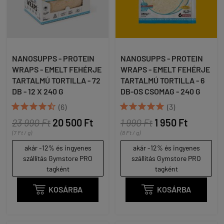
NANOSUPPS - PROTEIN
NANOSUPPS - PROTEIN
WRAPS - EMELT FEHÉRJE
WRAPS - EMELT FEHÉRJE
TARTALMÚ TORTILLA - 72
TARTALMÚ TORTILLA - 6
DB - 12 X 240 G
DB-OS CSOMAG - 240 G










(6)
(3)
23 990 Ft
20 500 Ft
1 990 Ft
1 950 Ft
(7 Ft / g)
(8 Ft / g)
akár -12% és ingyenes
akár -12% és ingyenes
szállítás Gymstore PRO
szállítás Gymstore PRO
tagként
tagként

KOSÁRBA

KOSÁRBA