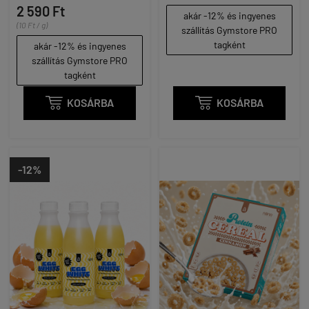
2 590 Ft
akár -12% és ingyenes
(10 Ft / g)
szállítás Gymstore PRO
tagként
akár -12% és ingyenes
szállítás Gymstore PRO
tagként

KOSÁRBA

KOSÁRBA
-12%