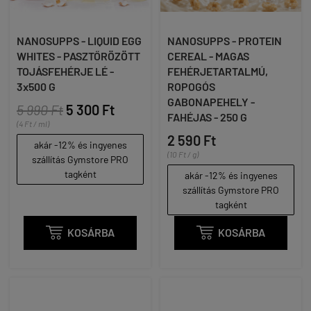
NANOSUPPS - LIQUID EGG
NANOSUPPS - PROTEIN
WHITES - PASZTŐRÖZÖTT
CEREAL - MAGAS
TOJÁSFEHÉRJE LÉ -
FEHÉRJETARTALMÚ,
3x500 G
ROPOGÓS
GABONAPEHELY -
5 990 Ft
5 300 Ft
FAHÉJAS - 250 G
(4 Ft / ml)
2 590 Ft
akár -12% és ingyenes
(10 Ft / g)
szállítás Gymstore PRO
tagként
akár -12% és ingyenes
szállítás Gymstore PRO
tagként

KOSÁRBA

KOSÁRBA