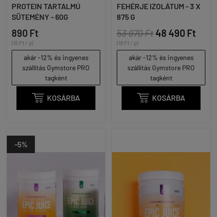
PROTEIN TARTALMÚ
FEHÉRJE IZOLÁTUM - 3 X
SÜTEMÉNY - 60G
875 G
890 Ft
53 970 Ft
48 490 Ft
(15 Ft / g)
(18 Ft / g)
akár -12% és ingyenes
akár -12% és ingyenes
szállítás Gymstore PRO
szállítás Gymstore PRO
tagként
tagként

KOSÁRBA

KOSÁRBA
-5%