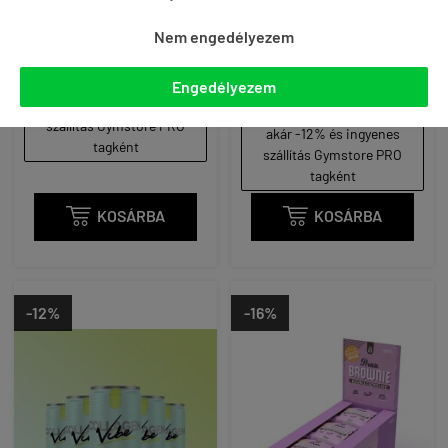
PASSIONFRUIT
COCONUT
Nem engedélyezem





4 740 Ft
4 150 Ft
(1)
(2 Ft / ml)
4 740 Ft
4 150 Ft
Engedélyezem
akár -12% és ingyenes
(2 Ft / ml)
szállítás Gymstore PRO
akár -12% és ingyenes
tagként
szállítás Gymstore PRO
tagként

KOSÁRBA

KOSÁRBA
-12%
-16%