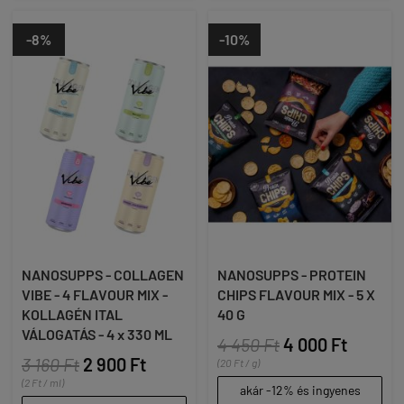
-8%
-10%
NANOSUPPS - COLLAGEN
NANOSUPPS - PROTEIN
VIBE - 4 FLAVOUR MIX -
CHIPS FLAVOUR MIX - 5 X
KOLLAGÉN ITAL
40 G
VÁLOGATÁS - 4 x 330 ML
4 450 Ft
4 000 Ft
3 160 Ft
2 900 Ft
(20 Ft / g)
(2 Ft / ml)
akár -12% és ingyenes