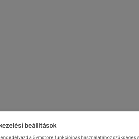
ezelési beállítások
 engedélyezd a Gymstore funkcióinak használatához szükséges s