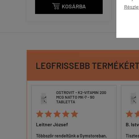
KOSÁRBA

Részle
LEGFRISSEBB TERMÉKÉR
9
OSTROVIT - K2-VITAMIN 200
MCG NATTO MK-7 - 90
RNA
TABLETTA






Leitner József
B. Ist
Többször rendeltünk a Gymstoreban,
Tiszte