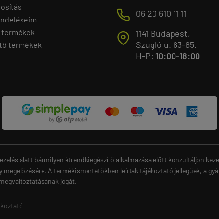
osítás
M
06 20 610 11 11
endeléseim
 termékek
1141 Budapest,
T
Szugló u. 83-85.
tő termékek
H-P:
10:00-18:00
ezelés alatt bármilyen étrendkiegészítő alkalmazása előtt konzultáljon ke
y megelőzésére. A termékismertetőkben leírtak tájékoztató jellegűek, a gyá
 megváltoztatásának jogát.
ékoztató