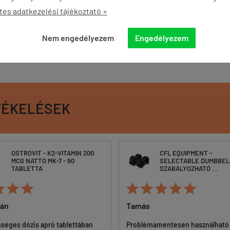
tes adatkezelési tájékoztató »
Nem engedélyezem
Engedélyezem
TÉKELÉSEK
OSTROVIT - K2-VITAMIN 200
CFL EQUIPMENT -
MCG NATTO MK-7 - 90
SELECTABLE DUMBBELL
TABLETTA
SZABÁLYOZHATÓ ...








ván
Tamás
sséges dózis apró tablettában
Problémamentesen használható