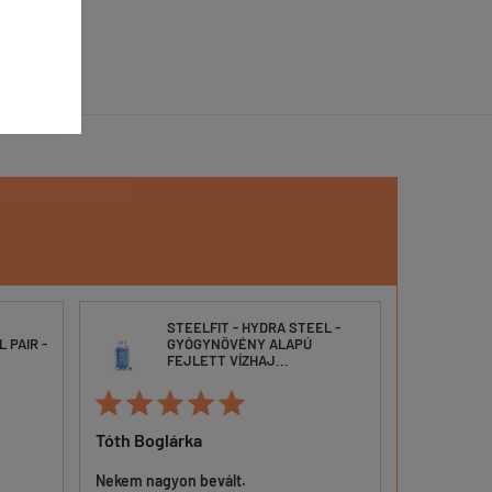
STEELFIT - HYDRA STEEL -
 PAIR -
GYÓGYNÖVÉNY ALAPÚ
B
FEJLETT VÍZHAJ...







Tóth Boglárka
Makkai Ist
Nekem nagyon bevált.
Érezhető vál