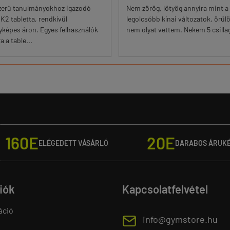
zerű tanulmányokhoz igazodó
Nem zörög, lötyög annyira mint a
K2 tabletta, rendkívül
legolcsóbb kínai változatok, örül
yképes áron. Egyes felhasználók
nem olyat vettem. Nekem 5 csilla
 a table...
160E
20E
ELÉGEDETT VÁSÁRLÓ
DARABOS ÁRUK
fiók
Kapcsolatfelvétel
áció
E
info@gymstore.hu