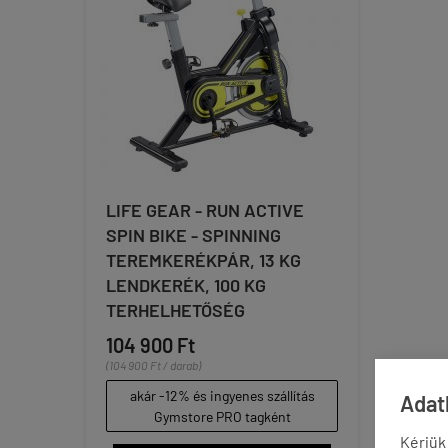
LIFE GEAR - RUN ACTIVE
SPIN BIKE - SPINNING
TEREMKERÉKPÁR, 13 KG
LENDKERÉK, 100 KG
TERHELHETŐSÉG
104 900 Ft
(104 900 Ft / darab)
akár -12% és ingyenes szállítás
Adatk
Gymstore PRO tagként
Kérjük