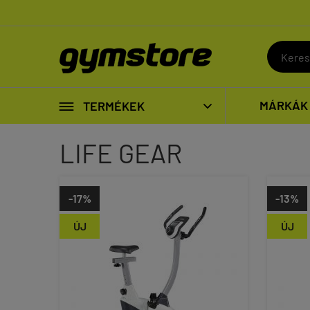

MÁRKÁK
TERMÉKEK

LIFE GEAR
-17%
-13%
ÚJ
ÚJ