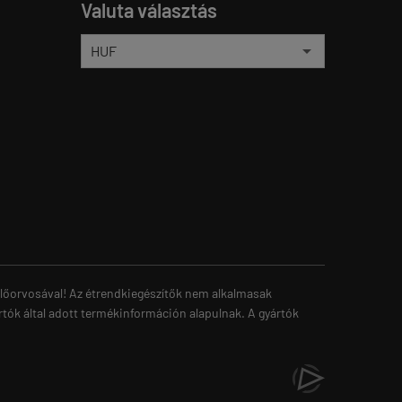
Valuta választás
zelőorvosával! Az étrendkiegészítők nem alkalmasak
rtók által adott termékinformáción alapulnak. A gyártók