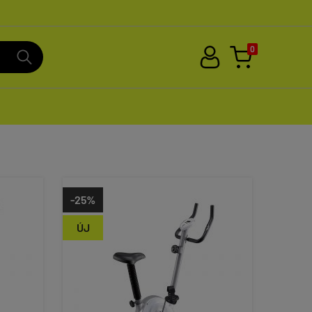
0
-25%
ÚJ