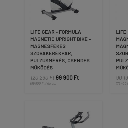
LIFE GEAR - FORMULA
LIFE
MAGNETIC UPRIGHT BIKE -
MAGN
MÁGNESFÉKES
MÁG
SZOBAKERÉKPÁR,
SZOB
PULZUSMÉRÉS, CSENDES
PULZ
MŰKÖDÉS
MŰK
120 290 Ft
99 900 Ft
90 19
(99 900 Ft / darab)
(78 400 