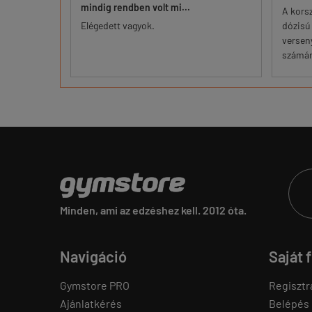
mindig rendben volt mi...
am mire alul
A kors
kadt a bőr.
Elégedett vagyok.
dózisú 
keszty...
versen
számára
Minden, ami az edzéshez kell. 2012 óta.
Navigáció
Saját 
Gymstore PRO
Regisztr
Ajánlatkérés
Belépés