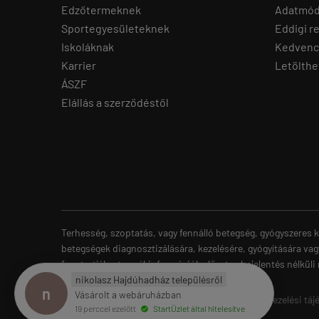
Edzőtermeknek
Adatmód
Sportegyesületeknek
Eddigi r
Iskoláknak
Kedvenc
Karrier
Letölthe
ÁSZF
Elállás a szerződéstől
Terhesség, szoptatás, vagy fennálló betegség, gyógyszeres k
betegségek diagnosztizálására, kezelésére, gyógyítására vag
fenntartják a termékinformációk előzetes bejelentés nélküli
nikolasz Hajdúhadház településről
n
Vásárolt a webáruházban
gymstore.hu -
Gymstore Hungary
-
ÁSZF
-
Adatkezelési táj
19 perccel ezelőtt
StartÜzlet által hitelesítve
