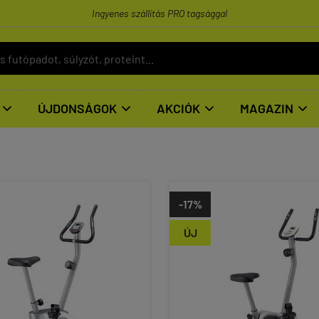
Ingyenes szállítás PRO tagsággal
ÚJDONSÁGOK
AKCIÓK
MAGAZIN




-17%
ÚJ