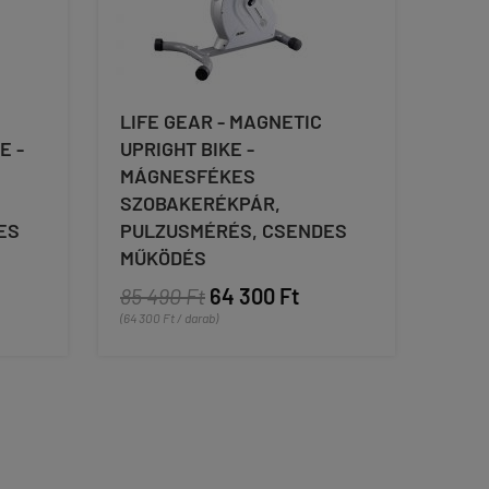
LIFE GEAR - MAGNETIC
E -
UPRIGHT BIKE -
MÁGNESFÉKES
SZOBAKERÉKPÁR,
ES
PULZUSMÉRÉS, CSENDES
MŰKÖDÉS
85 490 Ft
64 300 Ft
(64 300 Ft / darab)