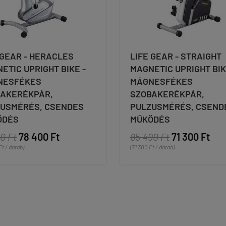
 GEAR - HERACLES
LIFE GEAR - STRAIGHT
ETIC UPRIGHT BIKE -
MAGNETIC UPRIGHT BIK
NESFÉKES
MÁGNESFÉKES
AKERÉKPÁR,
SZOBAKERÉKPÁR,
USMÉRÉS, CSENDES
PULZUSMÉRÉS, CSEND
ÖDÉS
MŰKÖDÉS
0 Ft
78 400 Ft
85 490 Ft
71 300 Ft
Ft / darab)
(71 300 Ft / darab)