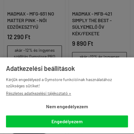
MADMAX - MFG-931 NO
MADMAX - MFB-421
MATTER PINK - NŐI
SIMPLY THE BEST -
EDZŐKESZTYŰ
SÚLYEMELŐ ÖV
KÉK/FEKETE
12 290 Ft
9 890 Ft
akár -12% és ingyenes
szállítás Gymstore PRO
akár -12% és ingyenes
tagként
szállítás Gymstore PRO
Adatkezelési beállítások
tagként
Kérjük engedélyezd a Gymstore funkcióinak használatához

KOSÁRBA

KOSÁRBA
szükséges sütiket!
Részletes adatkezelési tájékoztató »
Nem engedélyezem
Engedélyezem