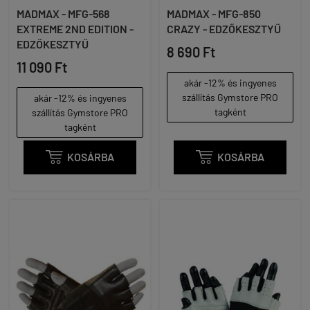
MADMAX - MFG-568
MADMAX - MFG-850
EXTREME 2ND EDITION -
CRAZY - EDZŐKESZTYŰ
EDZŐKESZTYŰ
8 690 Ft
11 090 Ft
akár -12% és ingyenes
szállítás Gymstore PRO
akár -12% és ingyenes
tagként
szállítás Gymstore PRO
tagként

KOSÁRBA

KOSÁRBA