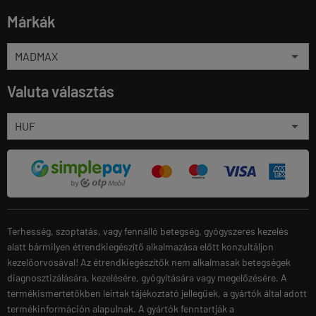
Márkák
Valuta választás
Terhesség, szoptatás, vagy fennálló betegség, gyógyszeres kezelés
alatt bármilyen étrendkiegészítő alkalmazása előtt konzultáljon
kezelőorvosával! Az étrendkiegészítők nem alkalmasak betegségek
diagnosztizálására, kezelésére, gyógyítására vagy megelőzésére. A
termékismertetőkben leírtak tájékoztató jellegűek, a gyártók által adott
termékinformáción alapulnak. A gyártók fenntartják a