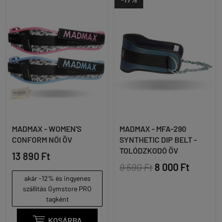
MADMAX - WOMEN'S
MADMAX - MFA-290
CONFORM NŐI ÖV
SYNTHETIC DIP BELT -
TOLÓDZKODÓ ÖV
13 890 Ft
9 590 Ft
8 000 Ft
akár -12% és ingyenes
szállítás Gymstore PRO
tagként

KOSÁRBA