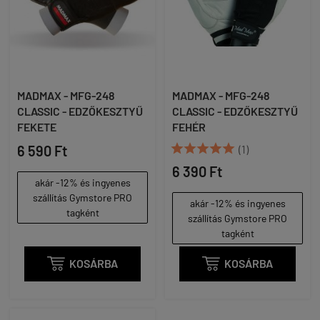
MADMAX - MFG-248
MADMAX - MFG-248
CLASSIC - EDZŐKESZTYŰ
CLASSIC - EDZŐKESZTYŰ
FEKETE
FEHÉR





6 590 Ft
(1)
6 390 Ft
akár -12% és ingyenes
szállítás Gymstore PRO
akár -12% és ingyenes
tagként
szállítás Gymstore PRO
tagként

KOSÁRBA

KOSÁRBA