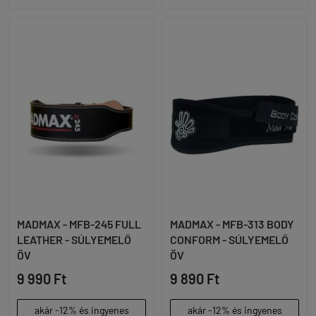
MADMAX - MFB-245 FULL
MADMAX - MFB-313 BODY
LEATHER - SÚLYEMELŐ
CONFORM - SÚLYEMELŐ
ÖV
ÖV
9 990 Ft
9 890 Ft
akár -12% és ingyenes
akár -12% és ingyenes