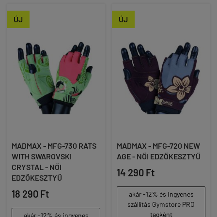
ÚJ
ÚJ
MADMAX - MFG-730 RATS
MADMAX - MFG-720 NEW
WITH SWAROVSKI
AGE - NŐI EDZŐKESZTYŰ
CRYSTAL - NŐI
14 290 Ft
EDZŐKESZTYŰ
18 290 Ft
akár -12% és ingyenes
szállítás Gymstore PRO
tagként
akár -12% és ingyenes