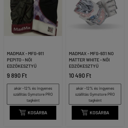
MADMAX - MFG-911
MADMAX - MFG-931 NO
PEPITO - NŐI
MATTER WHITE - NŐI
EDZŐKESZTYŰ
EDZŐKESZTYŰ
9 890 Ft
10 490 Ft
akár -12% és ingyenes
akár -12% és ingyenes
szállítás Gymstore PRO
szállítás Gymstore PRO
tagként
tagként

KOSÁRBA

KOSÁRBA