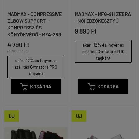
MADMAX - COMPRESSIVE
MADMAX - MFG-911 ZEBRA
ELBOW SUPPORT -
- NŐI EDZŐKESZTYŰ
KOMPRESSZIÓS
9 890 Ft
KÖNYÖKVÉDŐ - MFA-283
4 790 Ft
akár -12% és ingyenes
(4 790 Ft / db)
szállítás Gymstore PRO
tagként
akár -12% és ingyenes
szállítás Gymstore PRO
tagként

KOSÁRBA

KOSÁRBA
ÚJ
ÚJ