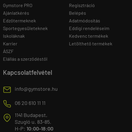
Gymstore PRO
Regisztráció
Ajánlatkérés
Belépés
Edzőtermeknek
Adatmódosítás
Sportegyesületeknek
Eddigi rendeléseim
Iskoláknak
Kedvenc termékek
Karrier
Letölthető termékek
ÁSZF
Elállás a szerződéstől
Kapcsolatfelvétel
E
info@gymstore.hu
M
06 20 610 11 11
1141 Budapest,
T
Szugló u. 83-85.
H-P:
10:00-18:00