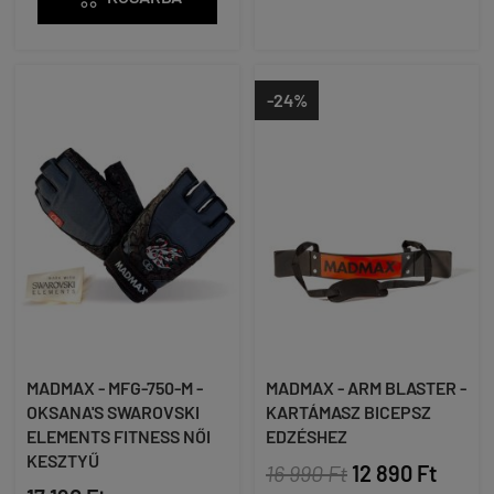
-24%
MADMAX - MFG-750-M -
MADMAX - ARM BLASTER -
OKSANA'S SWAROVSKI
KARTÁMASZ BICEPSZ
ELEMENTS FITNESS NŐI
EDZÉSHEZ
KESZTYŰ
16 990 Ft
12 890 Ft