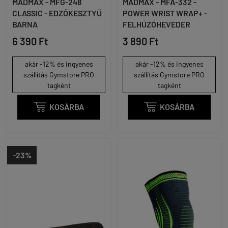
MADMAX - MFG-248
MADMAX - MFA-332 -
CLASSIC - EDZŐKESZTYŰ
POWER WRIST WRAP+ -
BARNA
FELHÚZÓHEVEDER
6 390 Ft
3 890 Ft
akár -12% és ingyenes
akár -12% és ingyenes
szállítás Gymstore PRO
szállítás Gymstore PRO
tagként
tagként

KOSÁRBA

KOSÁRBA
-23%