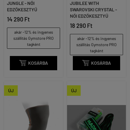
JUNGLE - NŐI
JUBILEE WITH
EDZŐKESZTYŰ
SWAROVSKI CRYSTAL -
NŐI EDZŐKESZTYŰ
14 290 Ft
18 290 Ft
akár -12% és ingyenes
szállítás Gymstore PRO
akár -12% és ingyenes
tagként
szállítás Gymstore PRO
tagként

KOSÁRBA

KOSÁRBA
ÚJ
ÚJ