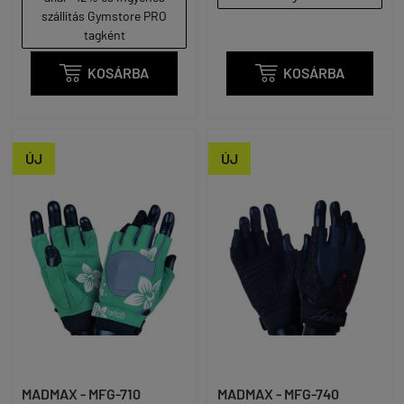
szállítás Gymstore PRO
tagként

KOSÁRBA

KOSÁRBA
ÚJ
ÚJ
MADMAX - MFG-710
MADMAX - MFG-740