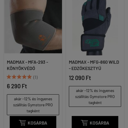
MADMAX - MFA-293 -
MADMAX - MFG-860 WILD
KÖNYÖKVÉDŐ
- EDZŐKESZTYŰ





(1)
12 090 Ft
6 290 Ft
akár -12% és ingyenes
szállítás Gymstore PRO
akár -12% és ingyenes
tagként
szállítás Gymstore PRO
tagként

KOSÁRBA

KOSÁRBA