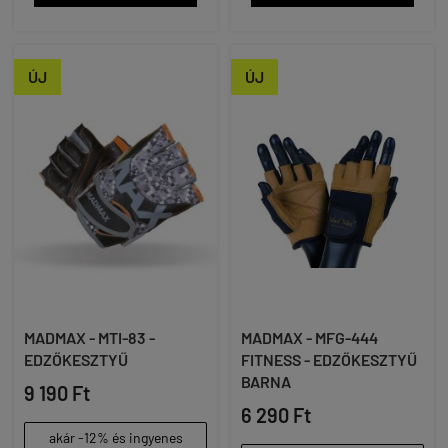
ÚJ
ÚJ
MADMAX - MTI-83 -
MADMAX - MFG-444
EDZŐKESZTYŰ
FITNESS - EDZŐKESZTYŰ
BARNA
9 190 Ft
6 290 Ft
akár -12% és ingyenes