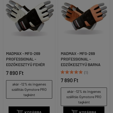
MADMAX - MFG-269
MADMAX - MFG-269
PROFESSIONAL -
PROFESSIONAL -
EDZŐKESZTYŰ FEHÉR
EDZŐKESZTYŰ BARNA





7 890 Ft
(1)
7 890 Ft
akár -12% és ingyenes
szállítás Gymstore PRO
akár -12% és ingyenes
tagként
szállítás Gymstore PRO
tagként

KOSÁRBA

KOSÁRBA