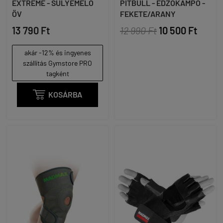
EXTREME - SÚLYEMELŐ
PITBULL - EDZŐKAMPÓ -
ÖV
FEKETE/ARANY
13 790 Ft
12 990 Ft
10 500 Ft
akár -12% és ingyenes
szállítás Gymstore PRO
tagként

KOSÁRBA