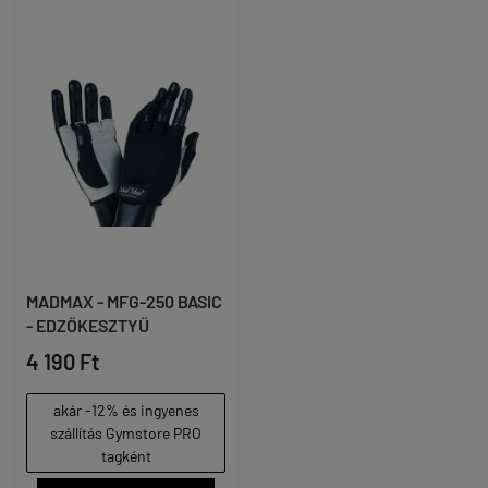
MADMAX - MFG-250 BASIC
- EDZŐKESZTYŰ
4 190 Ft
akár -12% és ingyenes
szállítás Gymstore PRO
tagként