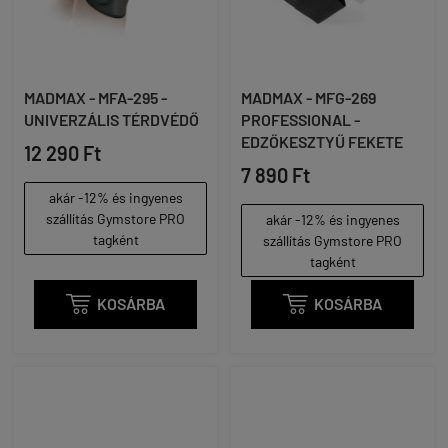
MADMAX - MFA-295 -
MADMAX - MFG-269
UNIVERZÁLIS TÉRDVÉDŐ
PROFESSIONAL -
EDZŐKESZTYŰ FEKETE
12 290 Ft
7 890 Ft
akár -12% és ingyenes
szállítás Gymstore PRO
akár -12% és ingyenes
tagként
szállítás Gymstore PRO
tagként

KOSÁRBA

KOSÁRBA