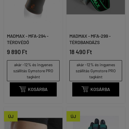
MADMAX - MFA-294 -
MADMAX - MFA-299 -
TÉRDVÉDŐ
TÉRDBANDÁZS
9 890 Ft
18 490 Ft
akár -12% és ingyenes
akár -12% és ingyenes
szállítás Gymstore PRO
szállítás Gymstore PRO
tagként
tagként

KOSÁRBA

KOSÁRBA
ÚJ
ÚJ