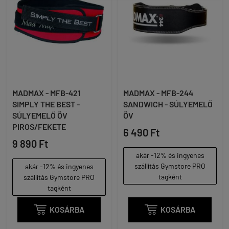
MADMAX - MFB-421
MADMAX - MFB-244
SIMPLY THE BEST -
SANDWICH - SÚLYEMELŐ
SÚLYEMELŐ ÖV
ÖV
PIROS/FEKETE
6 490 Ft
9 890 Ft
akár -12% és ingyenes
szállítás Gymstore PRO
akár -12% és ingyenes
tagként
szállítás Gymstore PRO
tagként

KOSÁRBA

KOSÁRBA