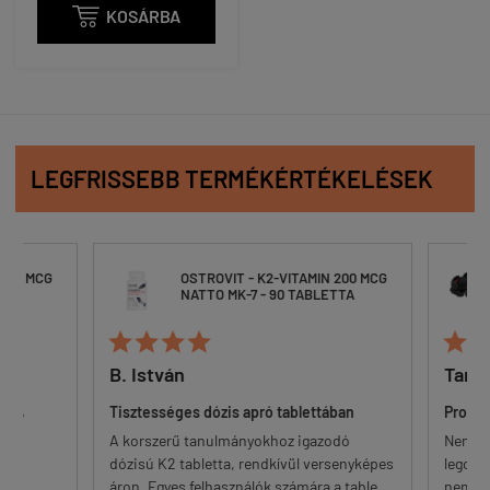

KOSÁRBA
LEGFRISSEBB TERMÉKÉRTÉKELÉSEK
200 MCG
OSTROVIT - K2-VITAMIN 200 MCG
TA
NATTO MK-7 - 90 TABLETTA






B. István
Tamá
an,
Tisztességes dózis apró tablettában
Problé
A korszerű tanulmányokhoz igazodó
Nem zör
dózisú K2 tabletta, rendkívül versenyképes
legolcsó
áron. Egyes felhasználók számára a table...
nem oly