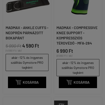
MADMAX - ANKLE CUFFS -
MADMAX - COMPRESSIVE
NEOPRÉN PÁRNÁZOTT
KNEE SUPPORT -
BOKAPÁNT
KOMPRESSZIÓS
TÉRDVÉDŐ - MFA-284
5 990 Ft
4 590 Ft
6 990 Ft
(4 590 Ft / db)
(6 990 Ft / db)
akár -12% és ingyenes
szállítás Gymstore PRO
akár -12% és ingyenes
tagként
szállítás Gymstore PRO
tagként

KOSÁRBA

KOSÁRBA
-17%