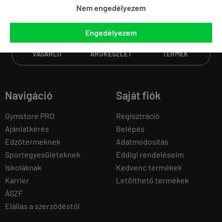
Nem engedélyezem
160E
20E
2.5M+
Engedélyezem
ELÉGEDETT
DARABOS
KISZÁLLÍTOTT
VÁSÁRLÓ
ÁRUKÉSZLET
TERMÉK
Navigáció
Saját fiók
Gymstore PRO
Regisztráció
Ajánlatkérés
Belépés
Edzőtermeknek
Adatmódosítás
Sportegyesületeknek
Eddigi rendeléseim
Iskoláknak
Kedvenc termékek
Karrier
Letölthető termékek
ÁSZF
Elállás a szerződéstől