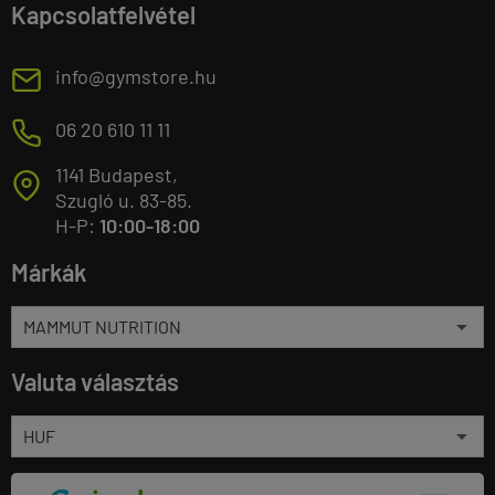
Kapcsolatfelvétel
E
info@gymstore.hu
M
06 20 610 11 11
1141 Budapest,
T
Szugló u. 83-85.
H-P:
10:00-18:00
Márkák
Valuta választás