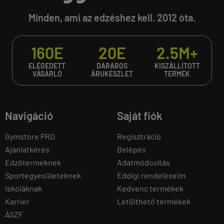
Minden, ami az edzéshez kell. 2012 óta.
160E
20E
2.5M+
ELÉGEDETT
DARABOS
KISZÁLLÍTOTT
VÁSÁRLÓ
ÁRUKÉSZLET
TERMÉK
Navigáció
Saját fiók
Gymstore PRO
Regisztráció
Ajánlatkérés
Belépés
Edzőtermeknek
Adatmódosítás
Sportegyesületeknek
Eddigi rendeléseim
Iskoláknak
Kedvenc termékek
Karrier
Letölthető termékek
ÁSZF