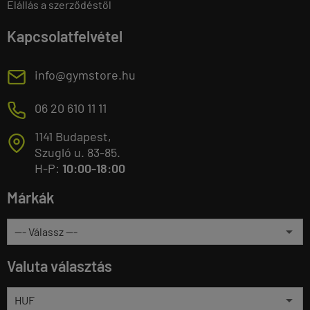
Elállás a szerződéstől
Kapcsolatfelvétel
E
info@gymstore.hu
M
06 20 610 11 11
1141 Budapest,
T
Szugló u. 83-85.
H-P:
10:00-18:00
Márkák
Valuta választás