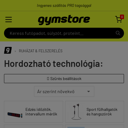
Ingyenes szállítás PRO tagsággal
0

»
RUHÁZAT & FELSZERELÉS
Hordozható technológia:
Szűrés beállítások

Edzés időzítők,
Sport fülhallgatók
intervallum mérők
és hangszórók