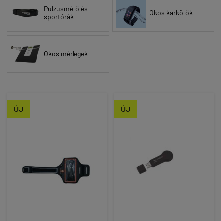
Pulzusmérő és
Okos karkötők
sportórák
Okos mérlegek
ÚJ
ÚJ