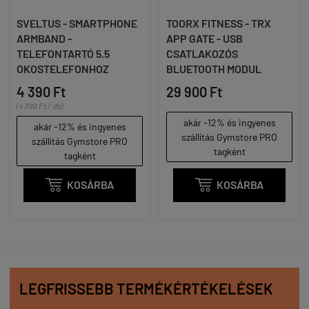
SVELTUS - SMARTPHONE
TOORX FITNESS - TRX
ARMBAND -
APP GATE - USB
TELEFONTARTÓ 5.5
CSATLAKOZÓS
OKOSTELEFONHOZ
BLUETOOTH MODUL
4 390 Ft
29 900 Ft
(4 390 Ft / db)
akár -12% és ingyenes
akár -12% és ingyenes
szállítás Gymstore PRO
szállítás Gymstore PRO
tagként
tagként

KOSÁRBA

KOSÁRBA
LEGFRISSEBB TERMÉKÉRTÉKELÉSEK