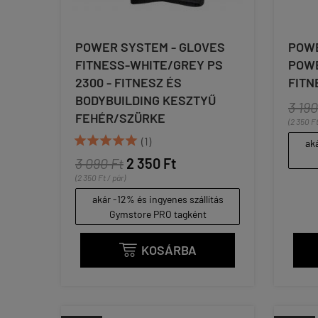
POWER SYSTEM - GLOVES
POWE
FITNESS-WHITE/GREY PS
POWE
2300 - FITNESZ ÉS
FITN
BODYBUILDING KESZTYŰ
3 190
FEHÉR/SZÜRKE
(2 350 Ft





(1)
aká
3 090 Ft
2 350 Ft
(2 350 Ft / pár)
akár -12% és ingyenes szállítás
Gymstore PRO tagként
KOSÁRBA
