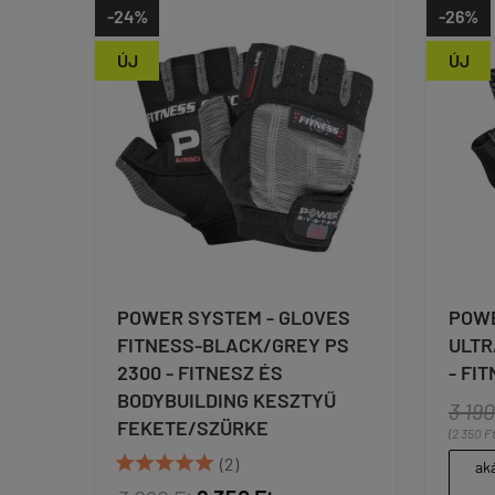
-24%
-26%
ÚJ
ÚJ
POWER SYSTEM - GLOVES
POWE
FITNESS-BLACK/GREY PS
ULTR
2300 - FITNESZ ÉS
- FI
BODYBUILDING KESZTYŰ
3 190
FEKETE/SZÜRKE
(2 350 Ft





(2)
aká