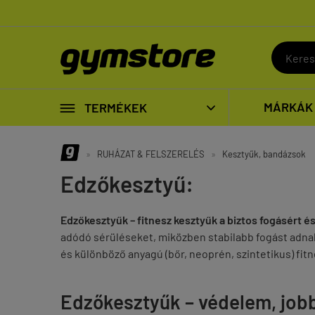

MÁRKÁK
TERMÉKEK

»
RUHÁZAT & FELSZERELÉS
»
Kesztyűk, bandázsok
Edzőkesztyű:
Edzőkesztyűk – fitnesz kesztyűk a biztos fogásért é
adódó sérüléseket, miközben stabilabb fogást adnak
és különböző anyagú (bőr, neoprén, szintetikus) fi
Edzőkesztyűk – védelem, job