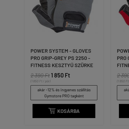
POWER SYSTEM - GLOVES
POWE
PRO GRIP-GREY PS 2250 -
PRO 
FITNESS KESZTYŰ SZÜRKE
FITN
2 390 Ft
1 850 Ft
2 390
(1 850 Ft / pár)
(1 850 Ft
akár -12% és ingyenes szállítás
aká
Gymstore PRO tagként
KOSÁRBA
