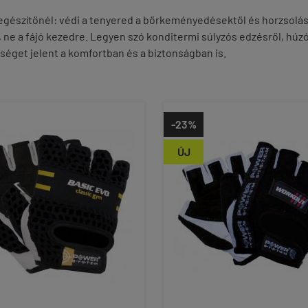
gészítőnél: védi a tenyered a bőrkeményedésektől és horzsolásokt
, ne a fájó kezedre. Legyen szó konditermi súlyzós edzésről, húzó
séget jelent a komfortban és a biztonságban is.
-23%
ÚJ