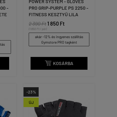
VES
POWER SYSTEM - GLOVES
00 -
PRO GRIP-PURPLE PS 2250 -
ETE
FITNESS KESZTYŰ LILA
2 390 Ft
1 850 Ft
(1 850 Ft / pár)
akár -12% és ingyenes szállítás
Gymstore PRO tagként
ítás
KOSÁRBA

-23%
ÚJ