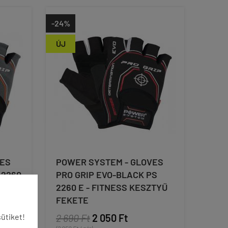
-24%
ÚJ
VES
POWER SYSTEM - GLOVES
 2260
PRO GRIP EVO-BLACK PS
2260 E - FITNESS KESZTYŰ
FEKETE
ütiket!
2 690 Ft
2 050 Ft
(2 050 Ft / pár)