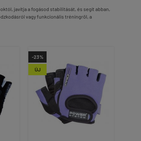
ól, javítja a fogásod stabilitását, és segít abban,
dzkodásról vagy funkcionális tréningről, a
-23%
ÚJ