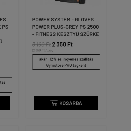
VES
POWER SYSTEM - GLOVES
 PS
POWER PLUS-GREY PS 2500
- FITNESS KESZTYŰ SZÜRKE
Ű
3 190 Ft
2 350 Ft
(2 350 Ft / pár)
akár -12% és ingyenes szállítás
Gymstore PRO tagként
ítás
KOSÁRBA
