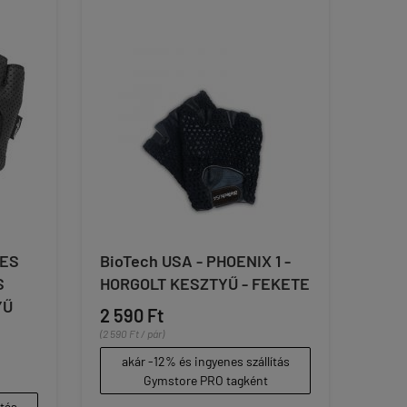
VES
BioTech USA - PHOENIX 1 -
S
HORGOLT KESZTYŰ - FEKETE
YŰ
2 590 Ft
(2 590 Ft / pár)
akár -12% és ingyenes szállítás
Gymstore PRO tagként
ítás