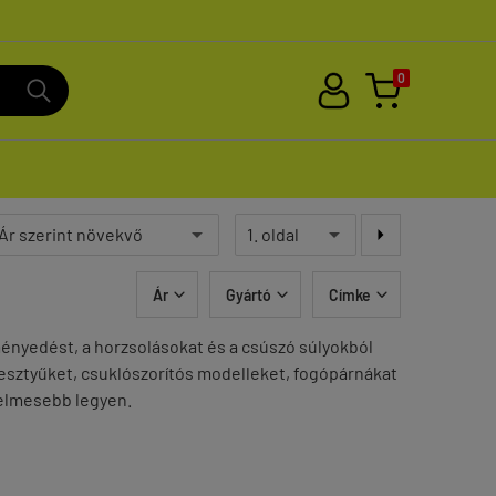
0

Ár
Gyártó
Címke



nyedést, a horzsolásokat és a csúszó súlyokból
kesztyűket, csuklószorítós modelleket, fogópárnákat
yelmesebb legyen.