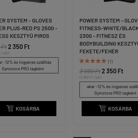
R SYSTEM - GLOVES
POWER SYSTEM - GLO
R PLUS-RED PS 2500 -
FITNESS-WHITE/BLACK
ESS KESZTYŰ PIROS
2300 - FITNESZ ÉS
BODYBUILDING KESZTY
 Ft
2 350 Ft
FEKETE/FEHÉR
 / pár)





(1)
r -12% és ingyenes szállítás
Gymstore PRO tagként
3 090 Ft
2 350 Ft
(2 350 Ft / pár)
akár -12% és ingyenes száll
Gymstore PRO tagként
KOSÁRBA
KOSÁRBA

