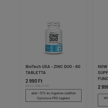
BioTech USA - ZINC DUO - 60
NOW 
TABLETTA
SUP
FUNC
2 990 Ft
(50 Ft / TABLETTA)
2 99
akár -12% és ingyenes szállítás
aká
Gymstore PRO tagként