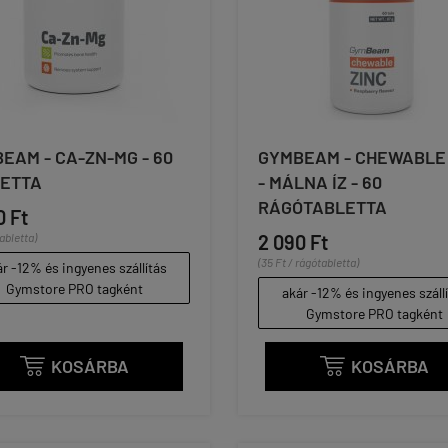
EAM - CA-ZN-MG - 60
GYMBEAM - CHEWABLE 
ETTA
- MÁLNA ÍZ - 60
RÁGÓTABLETTA
0 Ft
tabletta)
2 090 Ft
(35 Ft / rágótabletta)
r -12% és ingyenes szállítás
Gymstore PRO tagként
akár -12% és ingyenes száll
Gymstore PRO tagként
KOSÁRBA
KOSÁRBA

