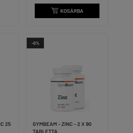
KOSÁRBA

-6%
NC 25
GYMBEAM - ZINC - 2 X 90
TABLETTA