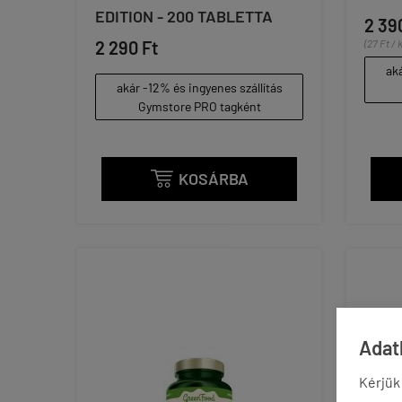
EDITION - 200 TABLETTA
2 39
2 290 Ft
(27 Ft / 
aká
akár -12% és ingyenes szállítás
Gymstore PRO tagként
KOSÁRBA

Adatk
Kérjük