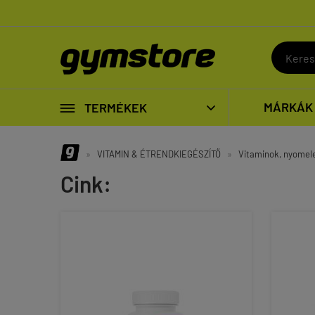

MÁRKÁK
TERMÉKEK

»
VITAMIN & ÉTRENDKIEGÉSZÍTŐ
»
Vitaminok, nyome
Cink: