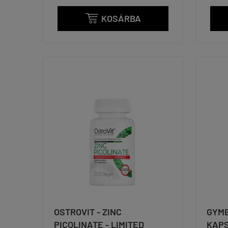
KOSÁRBA

OSTROVIT - ZINC
GYMB
PICOLINATE - LIMITED
KAP