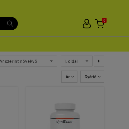
0

Ár
Gyártó

