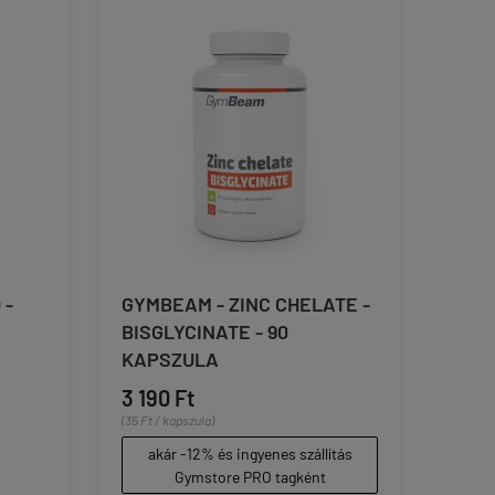
 -
GYMBEAM - ZINC CHELATE -
BISGLYCINATE - 90
KAPSZULA
3 190 Ft
(35 Ft / kapszula)
akár -12% és ingyenes szállítás
Gymstore PRO tagként