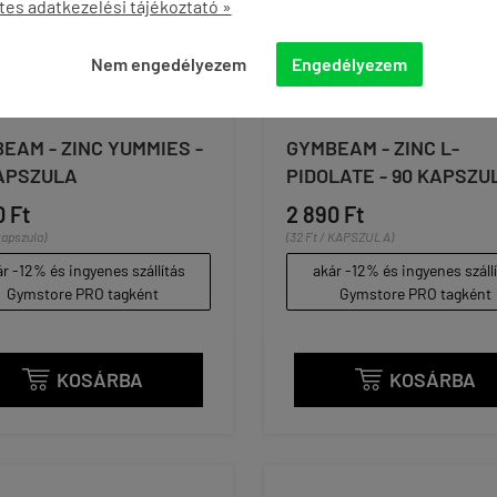
tes adatkezelési tájékoztató »
Nem engedélyezem
Engedélyezem
EAM - ZINC YUMMIES -
GYMBEAM - ZINC L-
APSZULA
PIDOLATE - 90 KAPSZU
0 Ft
2 890 Ft
kapszula)
(32 Ft / KAPSZULA)
r -12% és ingyenes szállítás
akár -12% és ingyenes száll
Gymstore PRO tagként
Gymstore PRO tagként
KOSÁRBA
KOSÁRBA

