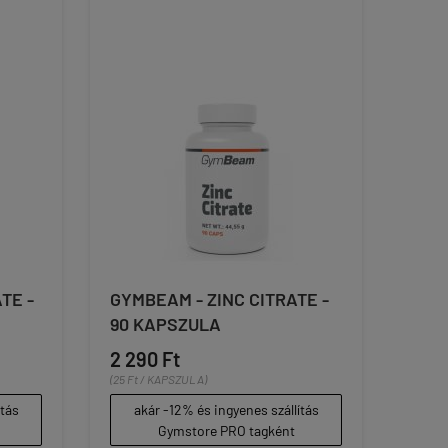
TE -
GYMBEAM - ZINC CITRATE -
90 KAPSZULA
2 290 Ft
(25 Ft / KAPSZULA)
ítás
akár -12% és ingyenes szállítás
Gymstore PRO tagként