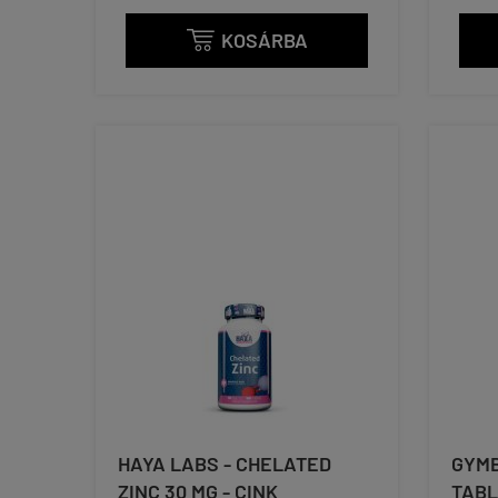
KOSÁRBA

HAYA LABS - CHELATED
GYMB
ZINC 30 MG - CINK
TABL