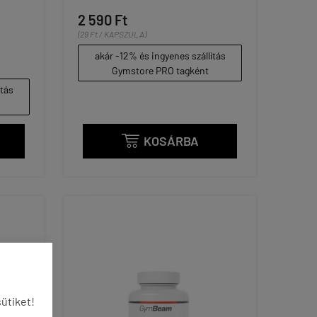
2 590 Ft
(29 Ft / KAPSZULA)
akár -12% és ingyenes szállítás
Gymstore PRO tagként
ítás
KOSÁRBA

ütiket!