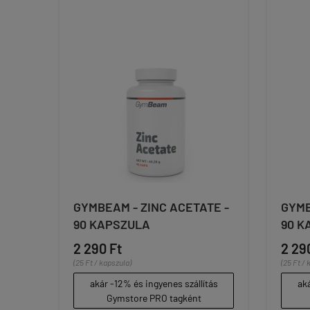
GYMBEAM - ZINC ACETATE -
GYMB
90 KAPSZULA
90 K
2 290 Ft
2 29
(25 Ft / kapszula)
(25 Ft / 
akár -12% és ingyenes szállítás
aká
Gymstore PRO tagként