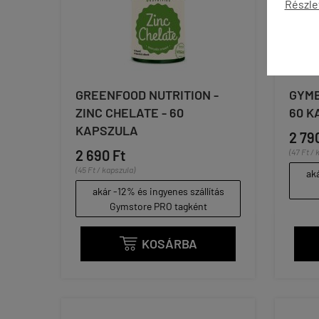
Részle
GREENFOOD NUTRITION -
GYMB
ZINC CHELATE - 60
60 K
KAPSZULA
2 79
2 690 Ft
(47 Ft / 
(45 Ft / kapszula)
aká
akár -12% és ingyenes szállítás
Gymstore PRO tagként
KOSÁRBA
