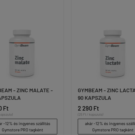
EAM - ZINC MALATE -
GYMBEAM - ZINC LACTA
APSZULA
90 KAPSZULA
0 Ft
2 290 Ft
kapszula)
(25 Ft / kapszula)
r -12% és ingyenes szállítás
akár -12% és ingyenes száll
Gymstore PRO tagként
Gymstore PRO tagként