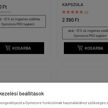
KAPSZULA
0 Ft





kapszula)
(1)
r -12% és ingyenes szállítás
2 390 Ft
Gymstore PRO tagként
akár -12% és ingyenes száll
Gymstore PRO tagként
KOSÁRBA
KOSÁRBA


ezelési beállítások
 engedélyezd a Gymstore funkcióinak használatához szükséges s