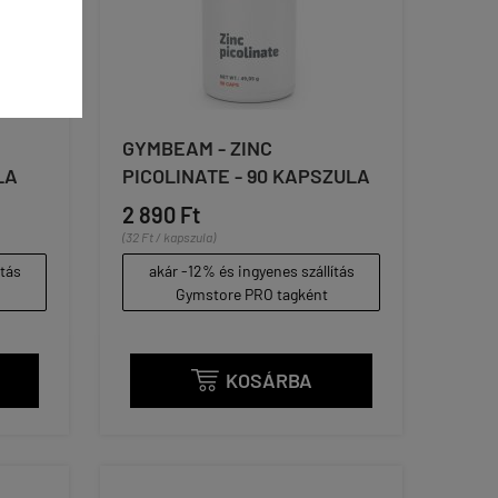
GYMBEAM - ZINC
LA
PICOLINATE - 90 KAPSZULA
2 890 Ft
(32 Ft / kapszula)
ítás
akár -12% és ingyenes szállítás
Gymstore PRO tagként
KOSÁRBA
