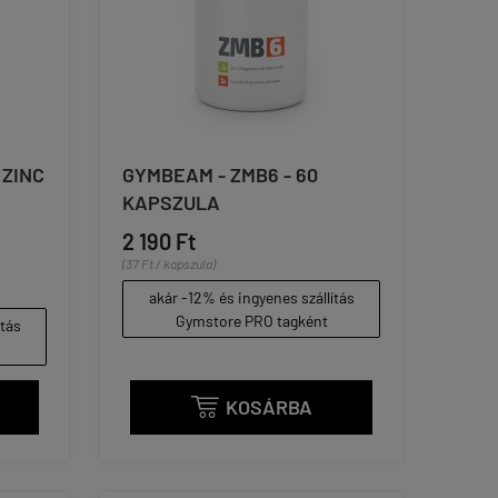
ZINC
GYMBEAM - ZMB6 - 60
KAPSZULA
2 190 Ft
(37 Ft / kapszula)
akár -12% és ingyenes szállítás
Gymstore PRO tagként
ítás
KOSÁRBA
