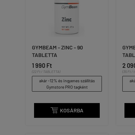
GYMBEAM - ZINC - 90
GYMB
TABLETTA
TABL
1 990 Ft
2 09
(22 Ft / TABLETTA)
(35 Ft / 
akár -12% és ingyenes szállítás
aká
Gymstore PRO tagként
KOSÁRBA
