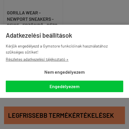
GORILLA WEAR -
NEWPORT SNEAKERS -
BEIGE - EDZŐCIPŐ - BÉZS
41 990 Ft
Adatkezelési beállítások
Kérjük engedélyezd a Gymstore funkcióinak használatához
akár -12% és ingyenes
szükséges sütiket!
szállítás Gymstore PRO
Részletes adatkezelési tájékoztató »
tagként
Nem engedélyezem

KOSÁRBA
Engedélyezem
LEGFRISSEBB TERMÉKÉRTÉKELÉSEK