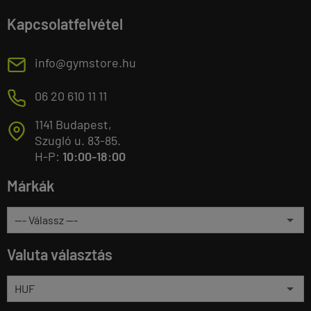
Kapcsolatfelvétel
E
info@gymstore.hu
M
06 20 610 11 11
1141 Budapest,
T
Szugló u. 83-85.
H-P:
10:00-18:00
Márkák
Valuta választás