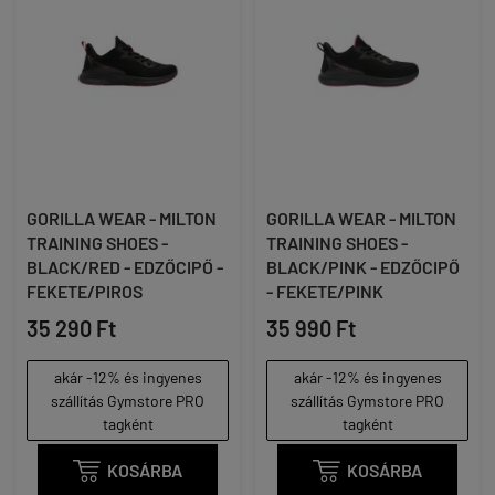
GORILLA WEAR - MILTON
GORILLA WEAR - MILTON
TRAINING SHOES -
TRAINING SHOES -
BLACK/RED - EDZŐCIPŐ -
BLACK/PINK - EDZŐCIPŐ
FEKETE/PIROS
- FEKETE/PINK
35 290 Ft
35 990 Ft
akár -12% és ingyenes
akár -12% és ingyenes
szállítás Gymstore PRO
szállítás Gymstore PRO
tagként
tagként

KOSÁRBA

KOSÁRBA