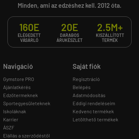
Minden, ami az edzéshez kell. 2012 óta.
160E
20E
2.5M+
ELÉGEDETT
DARABOS
KISZÁLLÍTOTT
VÁSÁRLÓ
ÁRUKÉSZLET
TERMÉK
Navigáció
Saját fiók
Gymstore PRO
Regisztráció
Ajánlatkérés
Belépés
Edzőtermeknek
Adatmódosítás
Sportegyesületeknek
Eddigi rendeléseim
Iskoláknak
Kedvenc termékek
Karrier
Letölthető termékek
ÁSZF
Elállás a szerződéstől