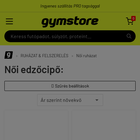
Ingyenes szállítás PRO tagsággal
0

»
RUHÁZAT & FELSZERELÉS
»
Női ruházat
Női edzőcipő:
Szűrés beállítások
