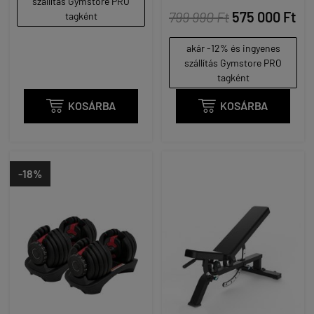
szállítás Gymstore PRO
799 990 Ft
575 000 Ft
tagként
akár -12% és ingyenes
szállítás Gymstore PRO
tagként

KOSÁRBA

KOSÁRBA
-18%