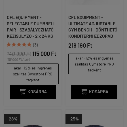
CFL EQUIPMENT -
CFL EQUIPMENT -
SELECTABLE DUMBBELL
ULTIMATE ADJUSTABLE
PAIR - SZABÁLYOZHATÓ
GYM BENCH - DÖNTHETŐ
KÉZISÚLYZÓ - 2 x 24 KG
KONDITERMI EDZŐPAD





(3)
216 190 Ft
140 990 Ft
115 000 Ft
akár -12% és ingyenes
(115 000 Ft / pár)
szállítás Gymstore PRO
akár -12% és ingyenes
tagként
szállítás Gymstore PRO
tagként

KOSÁRBA

KOSÁRBA
-28%
-25%