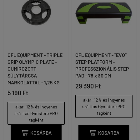
CFL EQUIPMENT - TRIPLE
CFL EQUIPMENT - "EVO"
GRIP OLYMPIC PLATE -
STEP PLATFORM -
GUMÍROZOTT
PROFESSZIONÁLIS STEP
SÚLYTÁRCSA
PAD - 78 x 30 CM
MARKOLATTAL - 1,25 KG
29 390 Ft
5 190 Ft
akár -12% és ingyenes
szállítás Gymstore PRO
akár -12% és ingyenes
tagként
szállítás Gymstore PRO
tagként

KOSÁRBA

KOSÁRBA