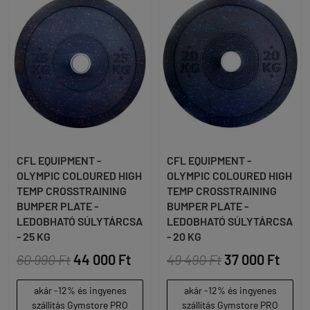
CFL EQUIPMENT -
CFL EQUIPMENT -
OLYMPIC COLOURED HIGH
OLYMPIC COLOURED HIGH
TEMP CROSSTRAINING
TEMP CROSSTRAINING
BUMPER PLATE -
BUMPER PLATE -
LEDOBHATÓ SÚLYTÁRCSA
LEDOBHATÓ SÚLYTÁRCSA
- 25 KG
- 20 KG
60 990 Ft
44 000 Ft
49 490 Ft
37 000 Ft
akár -12% és ingyenes
akár -12% és ingyenes
szállítás Gymstore PRO
szállítás Gymstore PRO