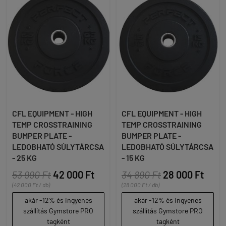
CFL EQUIPMENT - HIGH
CFL EQUIPMENT - HIGH
TEMP CROSSTRAINING
TEMP CROSSTRAINING
BUMPER PLATE -
BUMPER PLATE -
LEDOBHATÓ SÚLYTÁRCSA
LEDOBHATÓ SÚLYTÁRCSA
- 25 KG
- 15 KG
53 990 Ft
42 000 Ft
34 890 Ft
28 000 Ft
(42 000 Ft / db)
(28 000 Ft / db)
akár -12% és ingyenes
akár -12% és ingyenes
szállítás Gymstore PRO
szállítás Gymstore PRO
tagként
tagként