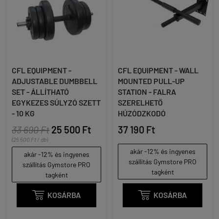
CFL EQUIPMENT -
CFL EQUIPMENT - WALL
ADJUSTABLE DUMBBELL
MOUNTED PULL-UP
SET - ÁLLÍTHATÓ
STATION - FALRA
EGYKEZES SÚLYZÓ SZETT
SZERELHETŐ
- 10 KG
HÚZÓDZKODÓ
33 690 Ft
25 500 Ft
37 190 Ft
(25 500 Ft / db)
akár -12% és ingyenes
akár -12% és ingyenes
szállítás Gymstore PRO
szállítás Gymstore PRO
tagként
tagként

KOSÁRBA

KOSÁRBA