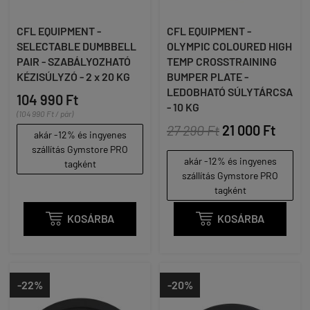
CFL EQUIPMENT -
CFL EQUIPMENT -
SELECTABLE DUMBBELL
OLYMPIC COLOURED HIGH
PAIR - SZABÁLYOZHATÓ
TEMP CROSSTRAINING
KÉZISÚLYZÓ - 2 x 20 KG
BUMPER PLATE -
LEDOBHATÓ SÚLYTÁRCSA
104 990 Ft
- 10 KG
(104 990 Ft / pár)
27 290 Ft
21 000 Ft
akár -12% és ingyenes
szállítás Gymstore PRO
akár -12% és ingyenes
tagként
szállítás Gymstore PRO
tagként

KOSÁRBA

KOSÁRBA
-22%
-20%