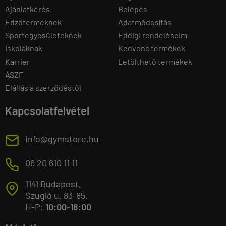
Ajánlatkérés
Belépés
Edzőtermeknek
Adatmódosítás
Sportegyesületeknek
Eddigi rendeléseim
Iskoláknak
Kedvenc termékek
Karrier
Letölthető termékek
ÁSZF
Elállás a szerződéstől
Kapcsolatfelvétel
E
info@gymstore.hu
M
06 20 610 11 11
1141 Budapest,
T
Szugló u. 83-85.
H-P:
10:00-18:00