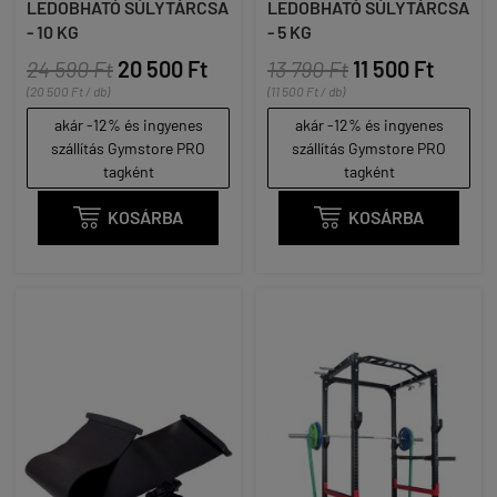
LEDOBHATÓ SÚLYTÁRCSA
LEDOBHATÓ SÚLYTÁRCSA
- 10 KG
- 5 KG
24 590 Ft
20 500 Ft
13 790 Ft
11 500 Ft
(20 500 Ft / db)
(11 500 Ft / db)
akár -12% és ingyenes
akár -12% és ingyenes
szállítás Gymstore PRO
szállítás Gymstore PRO
tagként
tagként

KOSÁRBA

KOSÁRBA