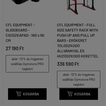
CFL EQUIPMENT -
CFL EQUIPMENT - FULL
SLIDEBOARD -
SIZE SAFETY RACK WITH
CSÚSZKAPAD - 180 x 50
PUSH UP AND PULL UP
CM
BARS - ERŐKERET
TOLÓDZKODÓ
27 190 Ft
ÁLLVÁNNYAL ÉS
HÚZÓDZKODÓ KERETTEL
akár -12% és ingyenes
336 590 Ft
szállítás Gymstore PRO
tagként
akár -12% és ingyenes
szállítás Gymstore PRO
tagként

KOSÁRBA

KOSÁRBA