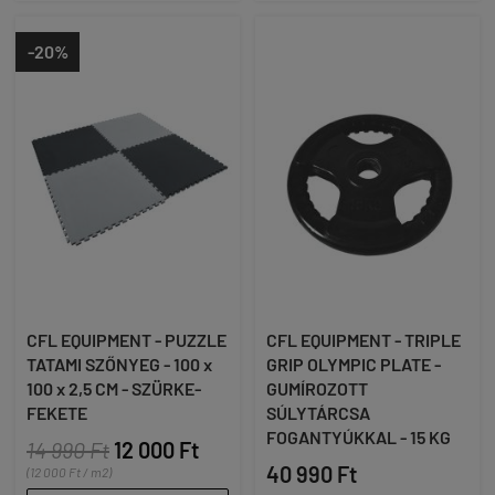
-20%
CFL EQUIPMENT - PUZZLE
CFL EQUIPMENT - TRIPLE
TATAMI SZŐNYEG - 100 x
GRIP OLYMPIC PLATE -
100 x 2,5 CM - SZÜRKE-
GUMÍROZOTT
FEKETE
SÚLYTÁRCSA
FOGANTYÚKKAL - 15 KG
14 990 Ft
12 000 Ft
40 990 Ft
(12 000 Ft / m2)