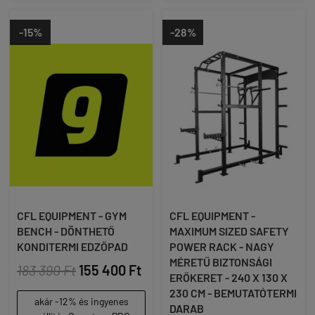
-15%
-28%
CFL EQUIPMENT - GYM
CFL EQUIPMENT -
BENCH - DÖNTHETŐ
MAXIMUM SIZED SAFETY
KONDITERMI EDZŐPAD
POWER RACK - NAGY
MÉRETŰ BIZTONSÁGI
183 390 Ft
155 400 Ft
ERŐKERET - 240 X 130 X
230 CM - BEMUTATÓTERMI
akár -12% és ingyenes
DARAB