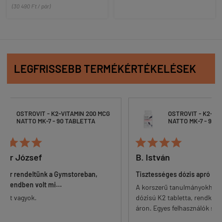
(30 490 Ft / pár)
LEGFRISSEBB TERMÉKÉRTÉKELÉSEK
200 MCG
OSTROVIT - K2-VITAMIN 200 MCG
TA
NATTO MK-7 - 90 TABLETTA






B. István
Tamá
an,
Tisztességes dózis apró tablettában
Problé
A korszerű tanulmányokhoz igazodó
Nem zör
dózisú K2 tabletta, rendkívül versenyképes
legolcsó
áron. Egyes felhasználók számára a table...
nem oly