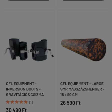
CFL EQUIPMENT -
CFL EQUIPMENT - LARGE
INVERSION BOOTS -
SMR MASSZÁZSHENGER -
GRAVITÁCIÓS CSIZMA
15 x 90 CM





(1)
26 590 Ft
30 490 Ft