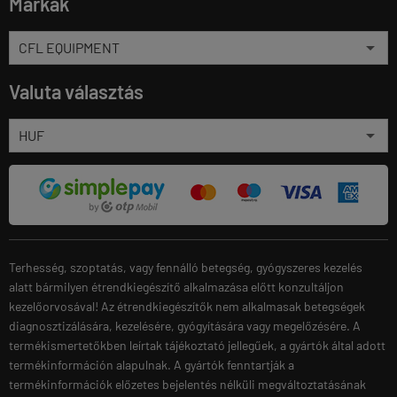
Márkák
Valuta választás
Terhesség, szoptatás, vagy fennálló betegség, gyógyszeres kezelés
alatt bármilyen étrendkiegészítő alkalmazása előtt konzultáljon
kezelőorvosával! Az étrendkiegészítők nem alkalmasak betegségek
diagnosztizálására, kezelésére, gyógyítására vagy megelőzésére. A
termékismertetőkben leírtak tájékoztató jellegűek, a gyártók által adott
termékinformáción alapulnak. A gyártók fenntartják a
termékinformációk előzetes bejelentés nélküli megváltoztatásának