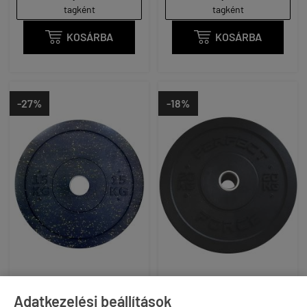
tagként
tagként

KOSÁRBA

KOSÁRBA
-27%
-18%
CFL EQUIPMENT -
CFL EQUIPMENT - HIGH
OLYMPIC COLOURED HIGH
TEMP CROSSTRAINING
Adatkezelési beállítások