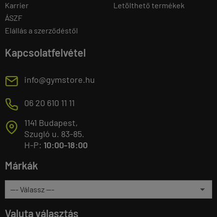
Karrier
Letölthető termékek
ÁSZF
Elállás a szerződéstől
Kapcsolatfelvétel
E
info@gymstore.hu
M
06 20 610 11 11
1141 Budapest,
T
Szugló u. 83-85.
H-P:
10:00-18:00
Márkák
Valuta választás