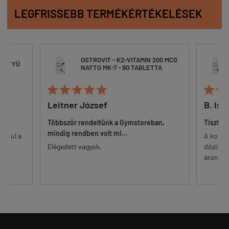
LEGFRISSEBB TERMÉKÉRTÉKELÉSEK
OSTROVIT - K2-VITAMIN 200 MCG
ESZTYŰ
NATTO MK-7 - 90 TABLETTA







Leitner József
B. Ist
Többször rendeltünk a Gymstoreban,
Tisztes
mindig rendben volt mi...
 alul a
A korsz
őr.
Elégedett vagyok.
dózisú 
...
áron. Eg