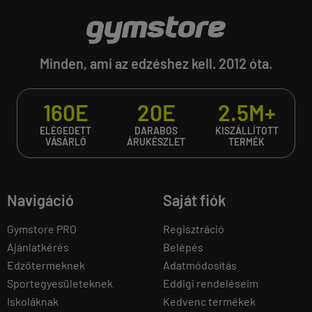
Minden, ami az edzéshez kell. 2012 óta.
160E
20E
2.5M+
ELÉGEDETT
DARABOS
KISZÁLLÍTOTT
VÁSÁRLÓ
ÁRUKÉSZLET
TERMÉK
Navigáció
Saját fiók
Gymstore PRO
Regisztráció
Ajánlatkérés
Belépés
Edzőtermeknek
Adatmódosítás
Sportegyesületeknek
Eddigi rendeléseim
Iskoláknak
Kedvenc termékek