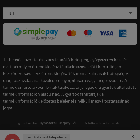
Terhesség, szoptatás, vagy fennálló betegség, gyógyszeres kezelés
alatt bármilyen étrendkiegészítő alkalmazása előtt konzultáljon
kezelőorvosával! Az étrendkiegészítők nem alkalmasak betegségek
diagnosztizálására, kezelésére, gyógyítására vagy megelőzésére. A
termékismertetőkben leírtak tájékoztató jellegűek, a gyártók által adott
termékinformáción alapulnak. A gyártók fenntartják a
termékinformációk előzetes bejelentés nélküli megváltoztatásának
jogát.
gymstore.hu -
Gymstore Hungary
-
ÁSZF
-
Adatkezelési tájékoztató
×
Tom Budapest településről