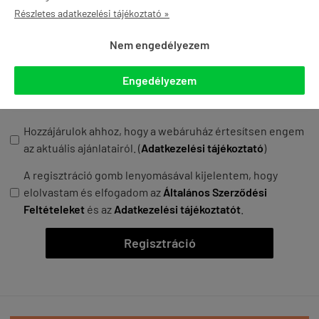
Részletes adatkezelési tájékoztató »
Nem engedélyezem
Gépeld be a biztonsági kódot*:
Engedélyezem
Hozzájárulok ahhoz, hogy a webáruház értesítsen engem
az aktuális ajánlatairól. (
Adatkezelési tájékoztató
)
A regisztráció gomb lenyomásával kijelentem, hogy
elolvastam és elfogadom az
Általános Szerződési
Feltételeket
és az
Adatkezelési tájékoztatót
.
Regisztráció