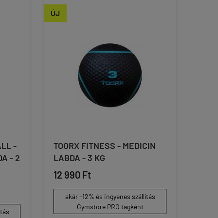
ÚJ
LL -
TOORX FITNESS - MEDICIN
A - 2
LABDA - 3 KG
12 990 Ft
akár -12% és ingyenes szállítás
Gymstore PRO tagként
ítás