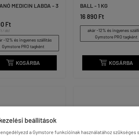
ANÓ MEDICIN LABDA - 3
BALL - 1 KG
16 890 Ft
90 Ft
akár -12% és ingyenes száll
t / db)
Gymstore PRO tagként
r -12% és ingyenes szállítás
Gymstore PRO tagként
KOSÁRBA
KOSÁRBA


ezelési beállítások
 engedélyezd a Gymstore funkcióinak használatához szükséges s