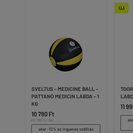
ÚJ
SVELTUS - MEDICINE BALL -
TOOR
PATTANÓ MEDICIN LABDA - 1
LABD
KG
11 99
10 790 Ft
aká
(10 790 Ft / db)
akár -12% és ingyenes szállítás