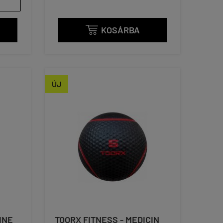
KOSÁRBA

ÚJ
INE
TOORX FITNESS - MEDICIN