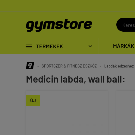

MÁRKÁK
TERMÉKEK

»
SPORTSZER & FITNESZ ESZKÖZ
»
Labdák edzéshez
Medicin labda, wall ball:
ÚJ