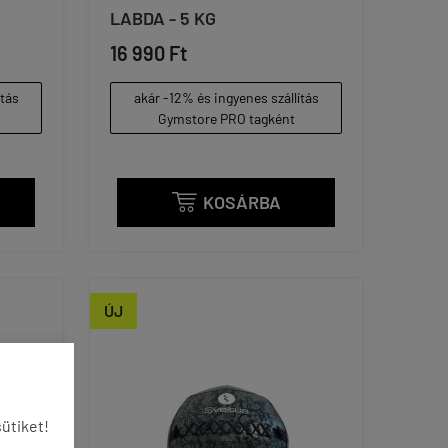
LABDA - 5 KG
16 990 Ft
ítás
akár -12% és ingyenes szállítás
Gymstore PRO tagként
KOSÁRBA

ÚJ
ütiket!