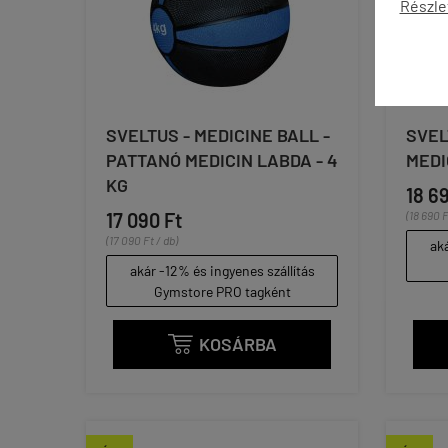
Részle
SVELTUS - MEDICINE BALL -
SVEL
PATTANÓ MEDICIN LABDA - 4
MEDI
KG
18 6
17 090 Ft
(18 690 F
(17 090 Ft / db)
aká
akár -12% és ingyenes szállítás
Gymstore PRO tagként
KOSÁRBA
