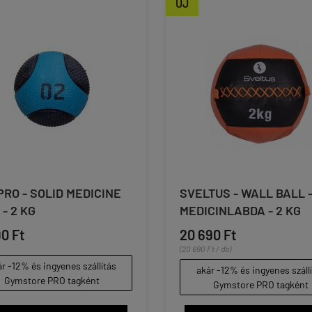
ÚJ
PRO - SOLID MEDICINE
SVELTUS - WALL BALL 
 - 2 KG
MEDICINLABDA - 2 KG
90 Ft
20 690 Ft
(20 690 Ft / db)
r -12% és ingyenes szállítás
akár -12% és ingyenes száll
Gymstore PRO tagként
Gymstore PRO tagként