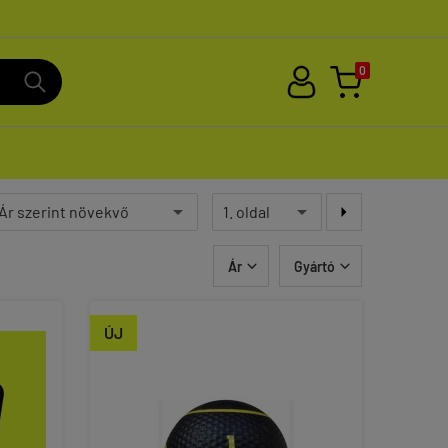
0

Ár
Gyártó


ÚJ