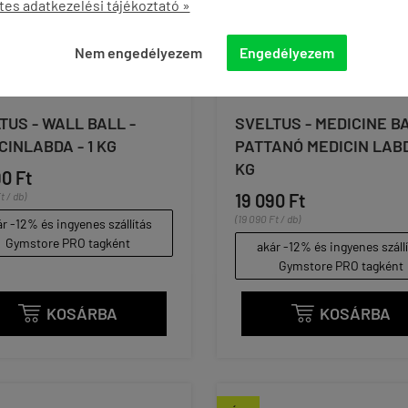
tes adatkezelési tájékoztató »
Nem engedélyezem
Engedélyezem
TUS - WALL BALL -
SVELTUS - MEDICINE BA
CINLABDA - 1 KG
PATTANÓ MEDICIN LABD
KG
90 Ft
t / db)
19 090 Ft
(19 090 Ft / db)
r -12% és ingyenes szállítás
Gymstore PRO tagként
akár -12% és ingyenes száll
Gymstore PRO tagként
KOSÁRBA
KOSÁRBA

