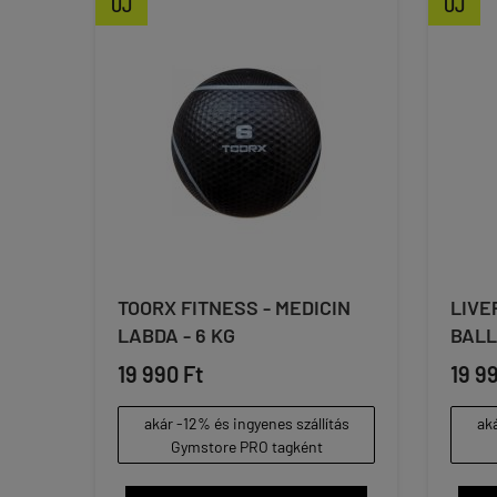
ÚJ
ÚJ
TOORX FITNESS - MEDICIN
LIVE
LABDA - 6 KG
BALL
19 990 Ft
19 9
akár -12% és ingyenes szállítás
aká
Gymstore PRO tagként