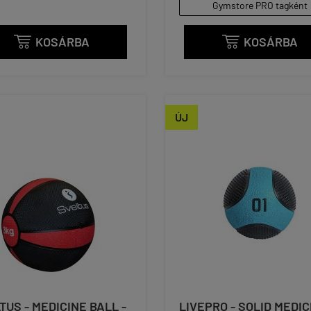
Gymstore PRO tagként
KOSÁRBA
KOSÁRBA


ÚJ
TUS - MEDICINE BALL -
LIVEPRO - SOLID MEDIC