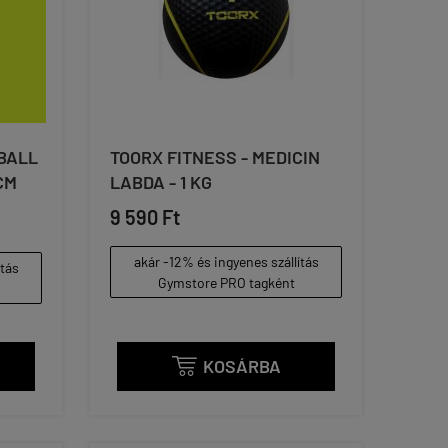
BALL
TOORX FITNESS - MEDICIN
CM
LABDA - 1 KG
9 590 Ft
akár -12% és ingyenes szállítás
ítás
Gymstore PRO tagként
KOSÁRBA
