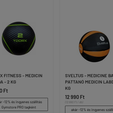
X FITNESS - MEDICIN
SVELTUS - MEDICINE BA
A - 2 KG
PATTANÓ MEDICIN LABD
KG
0 Ft
12 990 Ft
r -12% és ingyenes szállítás
(12 990 Ft / db)
Gymstore PRO tagként
akár -12% és ingyenes száll