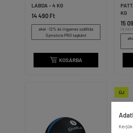
LABDA - 4 KG
PATT
KG
14 490 Ft
15 0
akár -12% és ingyenes szállítás
(15 090 F
Gymstore PRO tagként
aká
KOSÁRBA

ÚJ
Adatk
Kérjük