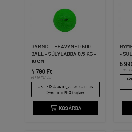
GYMNIC - HEAVYMED 500
GYMN
BALL - SÚLYLABDA 0,5 KG -
- SÚ
10 CM
5 99
4 790 Ft
(5 990 Ft
(4 790 Ft / db)
aká
akár -12% és ingyenes szállítás
Gymstore PRO tagként
KOSÁRBA
