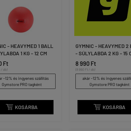
IC - HEAVYMED 1 BALL
GYMNIC - HEAVYMED 2 
LYLABDA 1 KG - 12 CM
- SÚLYLABDA 2 KG - 15 
0 Ft
8 990 Ft
 / db)
(8 990 Ft / db)
r -12% és ingyenes szállítás
akár -12% és ingyenes száll
Gymstore PRO tagként
Gymstore PRO tagként
KOSÁRBA
KOSÁRBA

