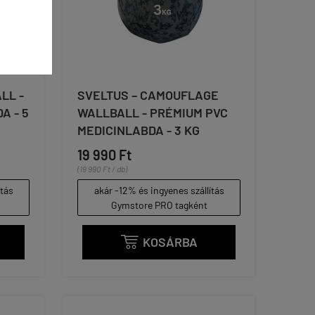
LL -
SVELTUS – CAMOUFLAGE
A - 5
WALLBALL - PRÉMIUM PVC
MEDICINLABDA - 3 KG
19 990 Ft
(19 990 Ft / db)
ítás
akár -12% és ingyenes szállítás
Gymstore PRO tagként
KOSÁRBA
