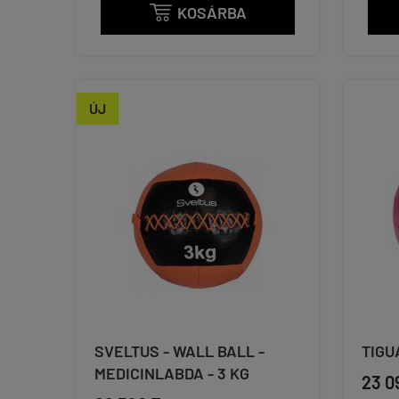
KOSÁRBA

ÚJ
SVELTUS - WALL BALL -
TIGU
MEDICINLABDA - 3 KG
23 0