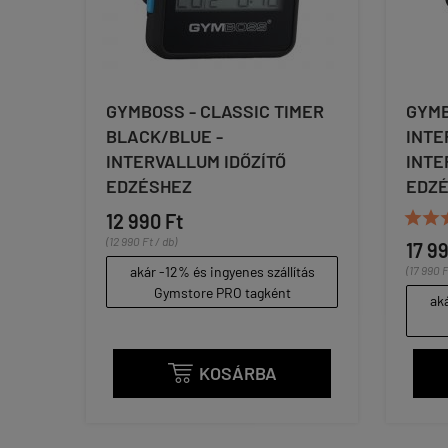
GYMBOSS - CLASSIC TIMER
GYMB
BLACK/BLUE -
INTE
INTERVALLUM IDŐZÍTŐ
INTE
EDZÉSHEZ
EDZ


12 990 Ft
(12 990 Ft / db)
17 9
akár -12% és ingyenes szállítás
(17 990 F
Gymstore PRO tagként
aká
KOSÁRBA
