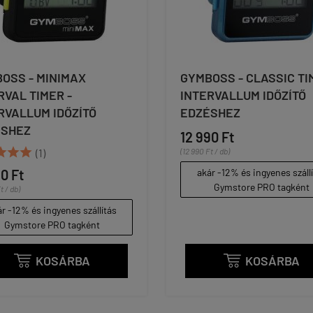
OSS - MINIMAX
GYMBOSS - CLASSIC TI
RVAL TIMER -
INTERVALLUM IDŐZÍTŐ
RVALLUM IDŐZÍTŐ
EDZÉSHEZ
ÉSHEZ
12 990 Ft



(1)
(12 990 Ft / db)
90 Ft
akár -12% és ingyenes száll
Gymstore PRO tagként
t / db)
r -12% és ingyenes szállítás
Gymstore PRO tagként
KOSÁRBA
KOSÁRBA

