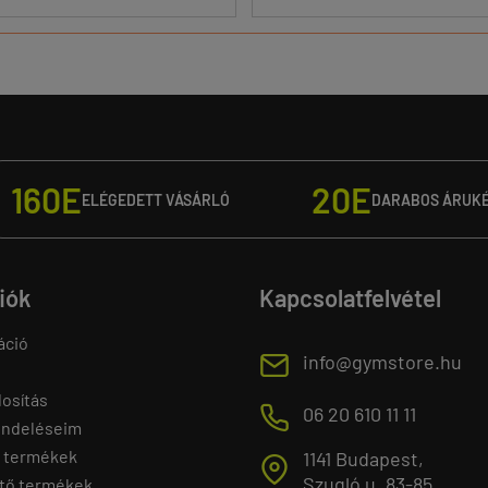
160E
20E
ELÉGEDETT VÁSÁRLÓ
DARABOS ÁRUK
fiók
Kapcsolatfelvétel
áció
E
info@gymstore.hu
osítás
M
06 20 610 11 11
endeléseim
 termékek
1141 Budapest,
T
Szugló u. 83-85.
tő termékek