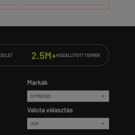
2.5M+
ÉSZLET
KISZÁLLÍTOTT TERMÉK
Márkák
Valuta választás