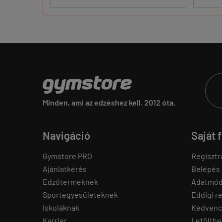
Minden, ami az edzéshez kell. 2012 óta.
Navigáció
Saját 
Gymstore PRO
Regisztr
Ajánlatkérés
Belépés
Edzőtermeknek
Adatmód
Sportegyesületeknek
Eddigi r
Iskoláknak
Kedvenc
Karrier
Letölthe