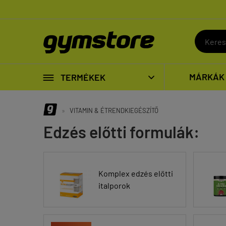

MÁRKÁK
TERMÉKEK

»
VITAMIN & ÉTRENDKIEGÉSZÍTŐ
Edzés előtti formulák:
Komplex edzés előtti
italporok