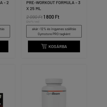
 - 2
PRE-WORKOUT FORMULA - 3
X 25 ML
2 090 Ft
1 800 Ft
(24 Ft / ml)
ítás
akár -12% és ingyenes szállítás
Gymstore PRO tagként
KOSÁRBA
