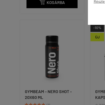
Részle
KOSÁRBA

-10%
ÚJ
GYMBEAM - NERO SHOT -
GYMB
20X60 ML
KAP





(1)