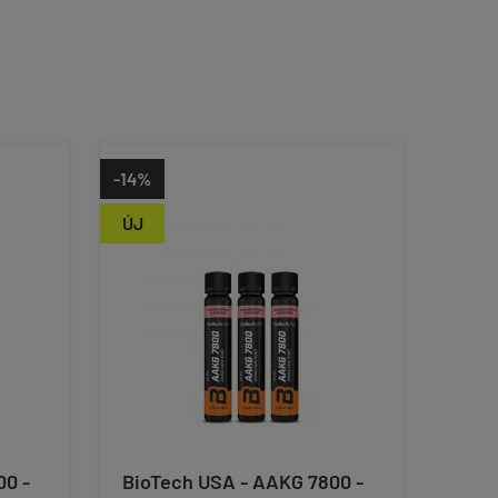
-14%
ÚJ
00 -
BioTech USA - AAKG 7800 -