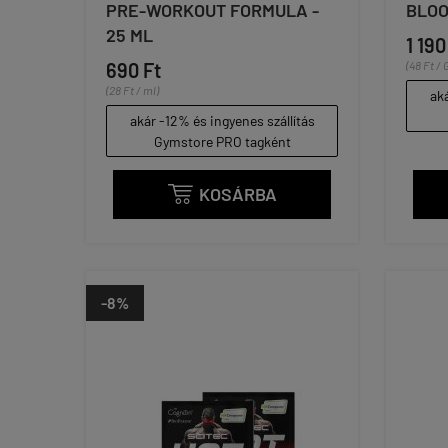
PRE-WORKOUT FORMULA -
BLOO
25 ML
1 190
690 Ft
(48 Ft / 
(28 Ft / ml)
aká
akár -12% és ingyenes szállítás
Gymstore PRO tagként
KOSÁRBA

-8%