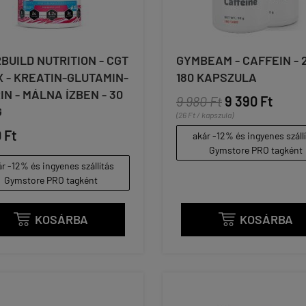
BUILD NUTRITION - CGT
GYMBEAM - CAFFEIN - 2
 - KREATIN-GLUTAMIN-
180 KAPSZULA
IN - MÁLNA ÍZBEN - 30
9 980 Ft
9 390 Ft
G
(26 Ft / kapszula)
 Ft
akár -12% és ingyenes száll
Gymstore PRO tagként
r -12% és ingyenes szállítás
Gymstore PRO tagként
KOSÁRBA
KOSÁRBA

