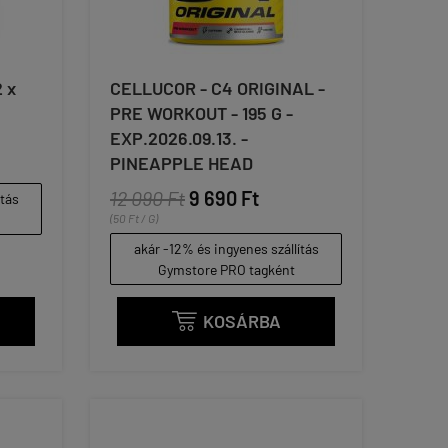
 x
CELLUCOR - C4 ORIGINAL -
PRE WORKOUT - 195 G -
EXP.2026.09.13. -
PINEAPPLE HEAD
12 090 Ft
9 690 Ft
ítás
(50 Ft / G)
akár -12% és ingyenes szállítás
Gymstore PRO tagként
KOSÁRBA
