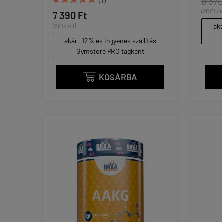
8 370
(28 Ft / 
7 390 Ft
(6 Ft / ml)
aká
akár -12% és ingyenes szállítás
Gymstore PRO tagként
KOSÁRBA
