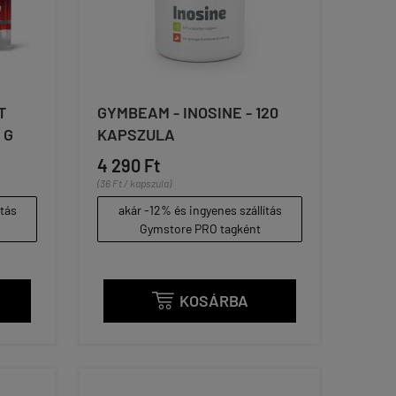
T
GYMBEAM - INOSINE - 120
 G
KAPSZULA
4 290 Ft
(36 Ft / kapszula)
ítás
akár -12% és ingyenes szállítás
Gymstore PRO tagként
KOSÁRBA
