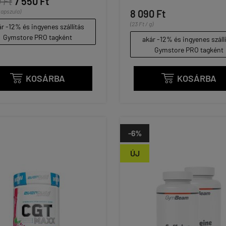
 Ft
7 550 Ft
kapszula)
8 090 Ft
(23 Ft / g)
r -12% és ingyenes szállítás
Gymstore PRO tagként
akár -12% és ingyenes száll
Gymstore PRO tagként
KOSÁRBA
KOSÁRBA


-6%
ÚJ