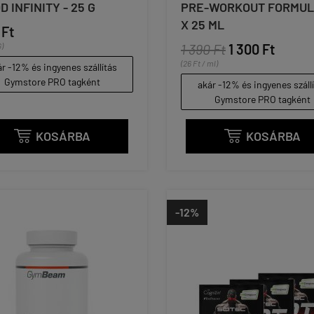
D INFINITY - 25 G
PRE-WORKOUT FORMULA
X 25 ML
 Ft
G)
1 390 Ft
1 300 Ft
(26 Ft / ml)
r -12% és ingyenes szállítás
Gymstore PRO tagként
akár -12% és ingyenes száll
Gymstore PRO tagként
KOSÁRBA
KOSÁRBA


-12%