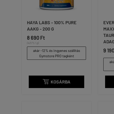
HAYA LABS - 100% PURE
EVER
AAKG - 200 G
MAXX
TAUR
8 690 Ft
ADA
(43 Ft / g)
9 190
akár -12% és ingyenes szállítás
Gymstore PRO tagként
aká
KOSÁRBA
