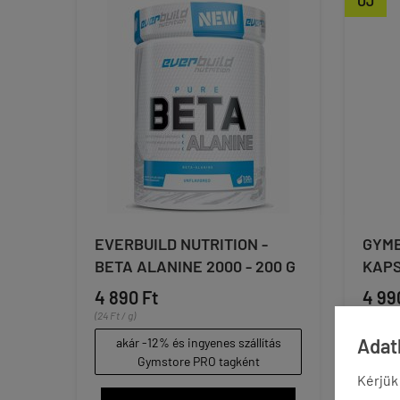
ÚJ
EVERBUILD NUTRITION -
GYMB
BETA ALANINE 2000 - 200 G
KAP
4 890 Ft
4 99
(24 Ft / g)
(28 Ft / 
Adatk
akár -12% és ingyenes szállítás
aká
Gymstore PRO tagként
Kérjük