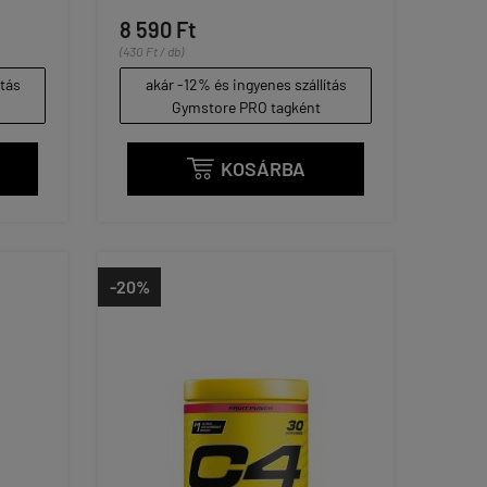
8 590 Ft
(430 Ft / db)
ítás
akár -12% és ingyenes szállítás
Gymstore PRO tagként
KOSÁRBA

-20%