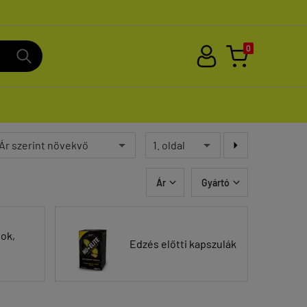
0

Ár
Gyártó


lok,
Edzés előtti kapszulák