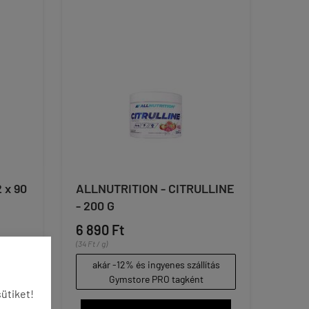
 x 90
ALLNUTRITION - CITRULLINE
- 200 G
6 890 Ft
(34 Ft / g)
ítás
akár -12% és ingyenes szállítás
Gymstore PRO tagként
ütiket!