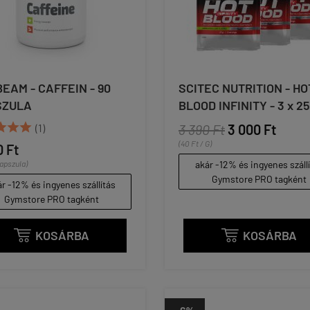
EAM - CAFFEIN - 90
SCITEC NUTRITION - HO
SZULA
BLOOD INFINITY - 3 x 25



(1)
3 390 Ft
3 000 Ft
(40 Ft / G)
0 Ft
kapszula)
akár -12% és ingyenes száll
Gymstore PRO tagként
r -12% és ingyenes szállítás
Gymstore PRO tagként
KOSÁRBA
KOSÁRBA

