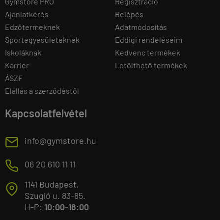
Gymstore PRO
Regisztráció
Ajánlatkérés
Belépés
Edzőtermeknek
Adatmódosítás
Sportegyesületeknek
Eddigi rendeléseim
Iskoláknak
Kedvenc termékek
Karrier
Letölthető termékek
ÁSZF
Elállás a szerződéstől
Kapcsolatfelvétel
E
info@gymstore.hu
M
06 20 610 11 11
1141 Budapest,
T
Szugló u. 83-85.
H-P:
10:00-18:00