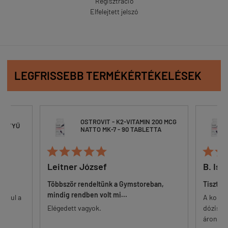
Regisztráció
Elfelejtett jelszó
LEGFRISSEBB TERMÉKÉRTÉKELÉSEK
OSTROVIT - K2-VITAMIN 200 MCG
ESZTYŰ
NATTO MK-7 - 90 TABLETTA







Leitner József
B. Ist
Többször rendeltünk a Gymstoreban,
Tisztes
mindig rendben volt mi...
 alul a
A korsz
őr.
Elégedett vagyok.
dózisú 
...
áron. Eg