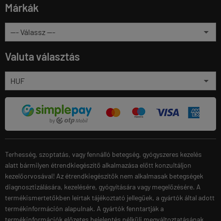
Márkák
Valuta választás
Terhesség, szoptatás, vagy fennálló betegség, gyógyszeres kezelés
alatt bármilyen étrendkiegészítő alkalmazása előtt konzultáljon
kezelőorvosával! Az étrendkiegészítők nem alkalmasak betegségek
diagnosztizálására, kezelésére, gyógyítására vagy megelőzésére. A
termékismertetőkben leírtak tájékoztató jellegűek, a gyártók által adott
termékinformáción alapulnak. A gyártók fenntartják a
termékinformációk előzetes bejelentés nélküli megváltoztatásának