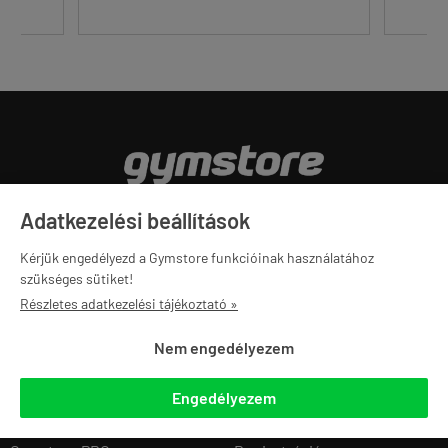
Minden, ami az edzéshez kell. 2012 óta.
Adatkezelési beállítások
Kérjük engedélyezd a Gymstore funkcióinak használatához
160E
20E
2.5M+
szükséges sütiket!
Részletes adatkezelési tájékoztató »
ELÉGEDETT
DARABOS
KISZÁLLÍTOTT
VÁSÁRLÓ
ÁRUKÉSZLET
TERMÉK
Nem engedélyezem
Engedélyezem
Navigáció
Saját fiók