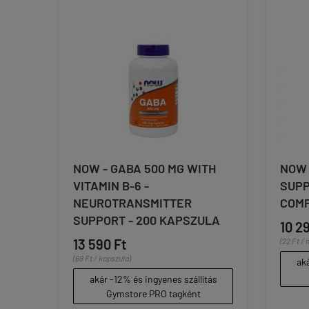
NOW - GABA 500 MG WITH
NOW 
VITAMIN B-6 -
SUPP
NEUROTRANSMITTER
COMP
SUPPORT - 200 KAPSZULA
10 2
13 590 Ft
(22 Ft / 
(68 Ft / kapszula)
aká
akár -12% és ingyenes szállítás
Gymstore PRO tagként