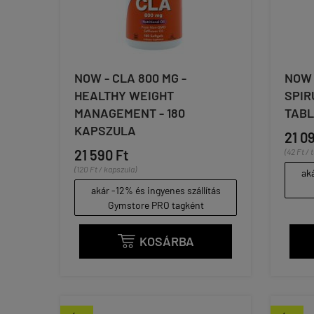
NOW - CLA 800 MG -
NOW 
HEALTHY WEIGHT
SPIR
MANAGEMENT - 180
TABL
KAPSZULA
21 0
21 590 Ft
(42 Ft / 
(120 Ft / kapszula)
aká
akár -12% és ingyenes szállítás
Gymstore PRO tagként
KOSÁRBA
