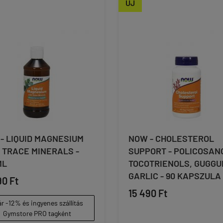
ÚJ
- LIQUID MAGNESIUM
NOW - CHOLESTEROL
 TRACE MINERALS -
SUPPORT - POLICOSAN
ML
TOCOTRIENOLS, GUGGU
GARLIC - 90 KAPSZULA
90 Ft
15 490 Ft
r -12% és ingyenes szállítás
Gymstore PRO tagként