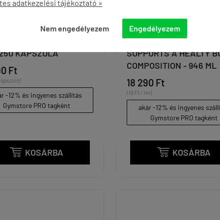
tes adatkezelési tájékoztató »
Nem engedélyezem
Engedélyezem
- OMEGA 3-6-9 - 1000
NOW - PURE MCT OIL -
 250 KAPSZULA
SUPPORTS A HEALTY B
COMPOSITION - 946 ML
90 Ft
kapszula)
18 290 Ft
(19 Ft / ml)
r -12% és ingyenes szállítás
Gymstore PRO tagként
akár -12% és ingyenes száll
Gymstore PRO tagként
KOSÁRBA
KOSÁRBA

