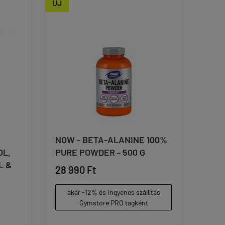
ÚJ
NOW - BETA-ALANINE 100%
OL,
PURE POWDER - 500 G
L &
28 990 Ft
akár -12% és ingyenes szállítás
Gymstore PRO tagként