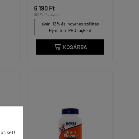
6 190 Ft
(52 Ft / kapszula)
akár -12% és ingyenes szállítás
Gymstore PRO tagként
KOSÁRBA

ütiket!