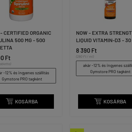
- CERTIFIED ORGANIC
NOW - EXTRA STRENGT
ULINA 500 MG - 500
LIQUID VITAMIN-D3 - 30
ETTA
8 390 Ft
90 Ft
(280 Ft / ml)
tabletta)
akár -12% és ingyenes száll
Gymstore PRO tagként
r -12% és ingyenes szállítás
Gymstore PRO tagként
KOSÁRBA
KOSÁRBA

