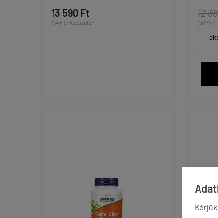
13 590 Ft
12 38
(54 Ft / kapszula)
(50 Ft /
aká
Adatk
Kérjük