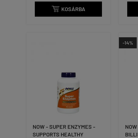
KOSÁRBA

-14%
NOW - SUPER ENZYMES -
NOW 
SUPPORTS HEALTHY
BILL