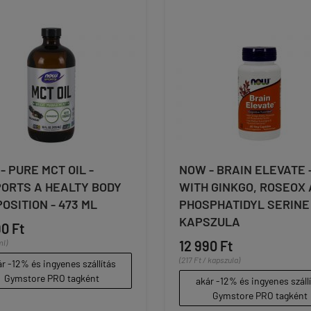
- PURE MCT OIL -
NOW - BRAIN ELEVATE 
ORTS A HEALTY BODY
WITH GINKGO, ROSEOX
OSITION - 473 ML
PHOSPHATIDYL SERINE 
KAPSZULA
90 Ft
ml)
12 990 Ft
(217 Ft / kapszula)
r -12% és ingyenes szállítás
Gymstore PRO tagként
akár -12% és ingyenes száll
Gymstore PRO tagként