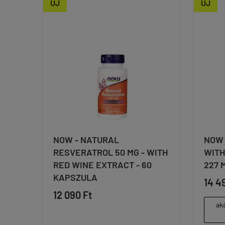
ÚJ
ÚJ
NOW - NATURAL
NOW 
RESVERATROL 50 MG - WITH
WITH
RED WINE EXTRACT - 60
227 
KAPSZULA
14 4
12 090 Ft
aká