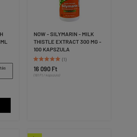
H
NOW - SILYMARIN - MILK
 ML
THISTLE EXTRACT 300 MG -
100 KAPSZULA





(1)
ítás
16 090 Ft
(161 Ft / kapszula)