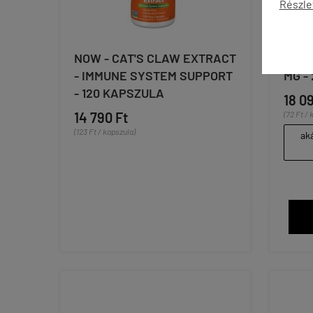
Részle
NOW - CAT'S CLAW EXTRACT
NOW 
- IMMUNE SYSTEM SUPPORT
MG -
- 120 KAPSZULA
18 0
14 790 Ft
(72 Ft / 
(123 Ft / kapszula)
aká