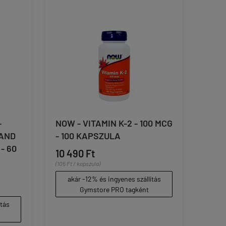
-
NOW - VITAMIN K-2 - 100 MCG
 AND
- 100 KAPSZULA
- 60
10 490 Ft
(105 Ft / kapszula)
akár -12% és ingyenes szállítás
Gymstore PRO tagként
ítás