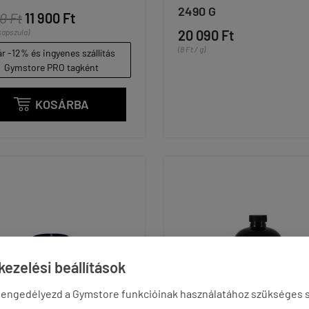
2490 G
0 Ft
11 900 Ft
 kapszula)
20 090 Ft
(8 Ft / g)
r -12% és ingyenes szállítás
Gymstore PRO tagként
KOSÁRBA

ezelési beállítások
 engedélyezd a Gymstore funkcióinak használatához szükséges s