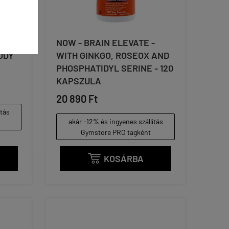
NOW - BRAIN ELEVATE -
ODY
WITH GINKGO, ROSEOX AND
PHOSPHATIDYL SERINE - 120
KAPSZULA
20 890 Ft
ítás
akár -12% és ingyenes szállítás
Gymstore PRO tagként
KOSÁRBA
