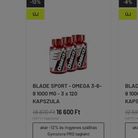
-12%
-8%
ÚJ
ÚJ
BLADE SPORT - OMEGA 3-6-
BLAD
9 1000 MG - 3 x 120
9 100
KAPSZULA
KAP
18 870 Ft
16 600 Ft
12 58
(46 Ft / kapszula)
(48 Ft / 
akár -12% és ingyenes szállítás
aká
Gymstore PRO tagként