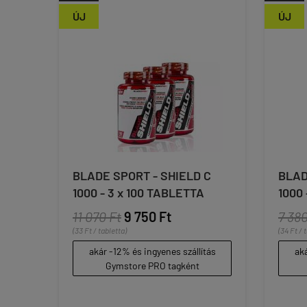
ÚJ
ÚJ
BLADE SPORT - SHIELD C
BLAD
1000 - 3 x 100 TABLETTA
1000 
11 070 Ft
9 750 Ft
7 380
(33 Ft / tabletta)
(34 Ft / 
akár -12% és ingyenes szállítás
aká
Gymstore PRO tagként