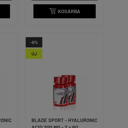
KOSÁRBA

-6%
ÚJ
RONIC
BLADE SPORT - HYALURONIC
ACID 300 MG - 2 x 60