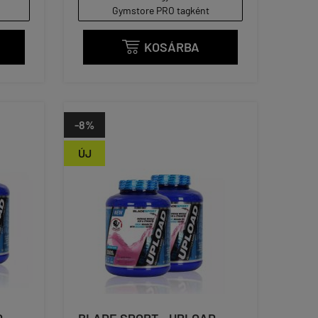
Gymstore PRO tagként
KOSÁRBA

-8%
ÚJ
 -
BLADE SPORT - UPLOAD -