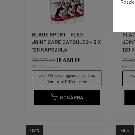
Részle
BLADE SPORT - FLEX -
BLAD
JOINT CARE CAPSULES - 3 X
JOIN
120 KAPSZULA
120 
20 970 Ft
18 450 Ft
13 98
(51 Ft / Kapszula)
(54 Ft /
akár -12% és ingyenes szállítás
aká
Gymstore PRO tagként
KOSÁRBA

-12%
-8%