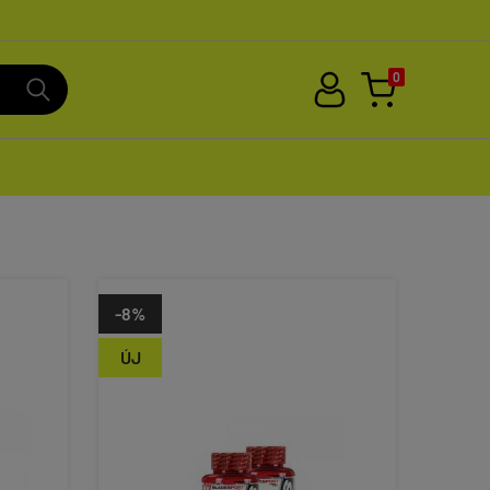
0
-8%
ÚJ