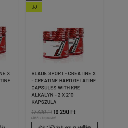
ÚJ
NE X
BLADE SPORT - CREATINE X
TINE
- CREATINE HARD GELATINE
CAPSULES WITH KRE-
ALKALYN - 2 X 210
KAPSZULA
17 380 Ft
16 290 Ft
(39 Ft / kapszula)
ítás
akár -12% és ingyenes szállítás