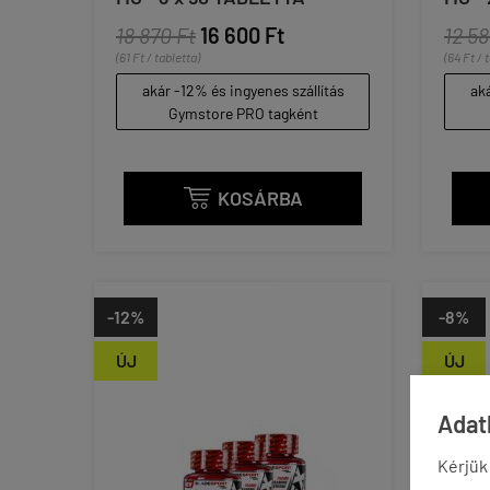
18 870 Ft
16 600 Ft
12 58
(61 Ft / tabletta)
(64 Ft / 
akár -12% és ingyenes szállítás
aká
Gymstore PRO tagként
KOSÁRBA

-12%
-8%
ÚJ
ÚJ
Adatk
Kérjük