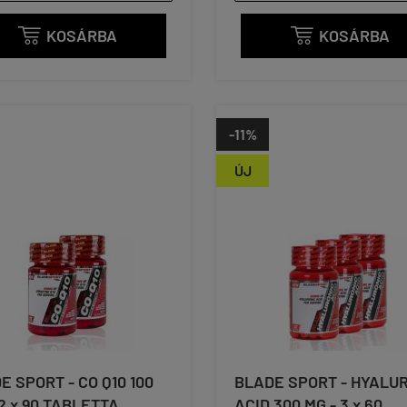
KOSÁRBA
KOSÁRBA


-11%
ÚJ
E SPORT - CO Q10 100
BLADE SPORT - HYALU
 2 x 90 TABLETTA
ACID 300 MG - 3 x 60