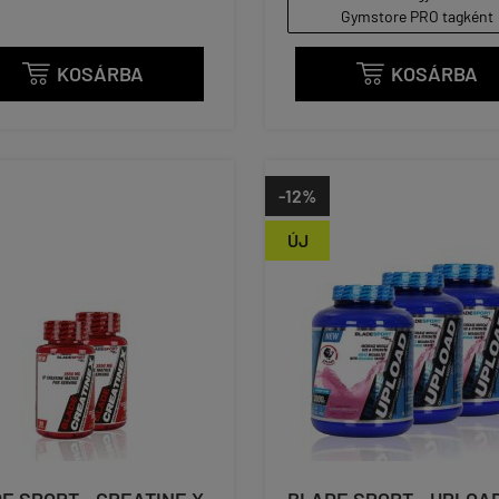
Gymstore PRO tagként
KOSÁRBA
KOSÁRBA


-12%
ÚJ
E SPORT - CREATINE X
BLADE SPORT - UPLOAD