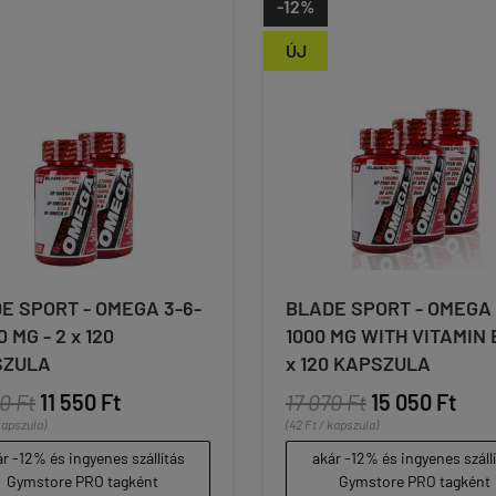
-12%
ÚJ
E SPORT - OMEGA 3-6-
BLADE SPORT - OMEGA
0 MG - 2 x 120
1000 MG WITH VITAMIN E
SZULA
x 120 KAPSZULA
0 Ft
11 550 Ft
17 070 Ft
15 050 Ft
kapszula)
(42 Ft / kapszula)
r -12% és ingyenes szállítás
akár -12% és ingyenes száll
Gymstore PRO tagként
Gymstore PRO tagként