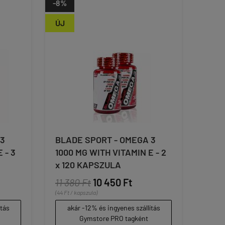
-8%
ÚJ
 3
BLADE SPORT - OMEGA 3
 - 3
1000 MG WITH VITAMIN E - 2
x 120 KAPSZULA
11 380 Ft
10 450 Ft
(44 Ft / kapszula)
ítás
akár -12% és ingyenes szállítás
Gymstore PRO tagként