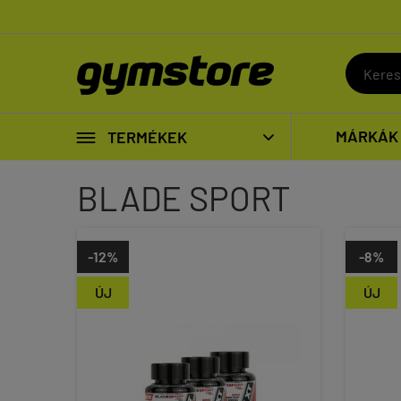

MÁRKÁK
TERMÉKEK

BLADE SPORT
-12%
-8%
ÚJ
ÚJ