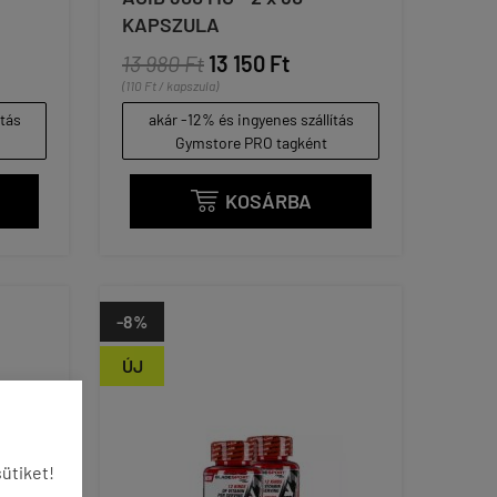
KAPSZULA
13 980 Ft
13 150 Ft
(110 Ft / kapszula)
ítás
akár -12% és ingyenes szállítás
Gymstore PRO tagként
KOSÁRBA

-8%
ÚJ
ütiket!