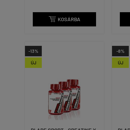
KOSÁRBA

-13%
-8%
ÚJ
ÚJ
BLADE SPORT - CREATINE X
BLAD