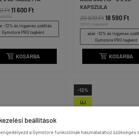
KAPSZULA
0 Ft
11 600 Ft
tabletta)
20 970 Ft
18 590 Ft
(103 Ft / kapszula)
r -12% és ingyenes szállítás
Gymstore PRO tagként
akár -12% és ingyenes száll
Gymstore PRO tagként
KOSÁRBA
KOSÁRBA


-12%
ÚJ
ezelési beállítások
 engedélyezd a Gymstore funkcióinak használatához szükséges s