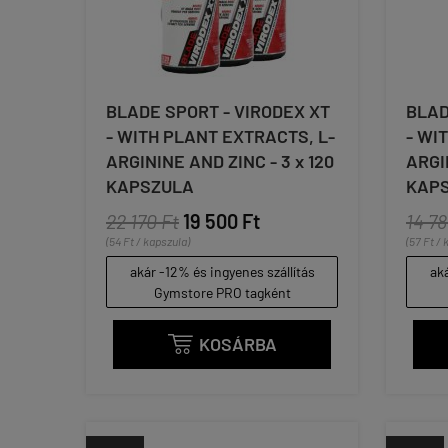
BLADE SPORT - VIRODEX XT
BLAD
- WITH PLANT EXTRACTS, L-
- WI
ARGININE AND ZINC - 3 x 120
ARGI
KAPSZULA
KAP
22 170 Ft
19 500 Ft
14 78
(54 Ft / kapszula)
(57 Ft / 
akár -12% és ingyenes szállítás
aká
Gymstore PRO tagként
KOSÁRBA
