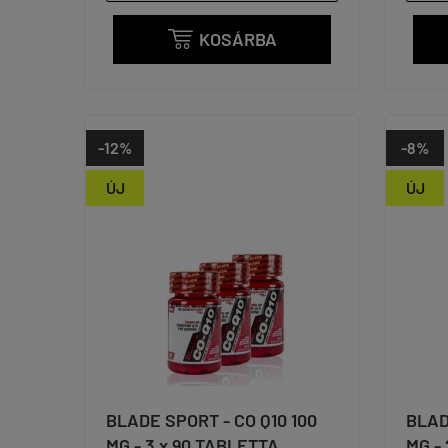
KOSÁRBA

-12%
-8%
ÚJ
ÚJ
BLADE SPORT - CO Q10 100
BLAD
MG - 3 x 90 TABLETTA
MG -