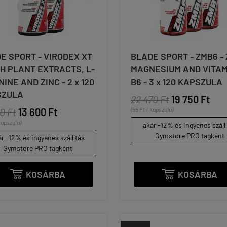
E SPORT - VIRODEX XT
BLADE SPORT - ZMB6 - 
TH PLANT EXTRACTS, L-
MAGNESIUM AND VITAM
NINE AND ZINC - 2 x 120
B6 - 3 x 120 KAPSZULA
SZULA
22 470 Ft
19 750 Ft
0 Ft
13 600 Ft
(55 Ft / kapszula)
kapszula)
akár -12% és ingyenes száll
Gymstore PRO tagként
r -12% és ingyenes szállítás
Gymstore PRO tagként
KOSÁRBA
KOSÁRBA

