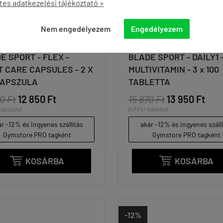
tes adatkezelési tájékoztató »
Nem engedélyezem
Engedélyezem
E SPORT - FLEX -
BLADE SPORT - DAILY1 
T CARE CAPSULES - 2 X
MULTIVITAMIN - 3 x 100
KAPSZULA
TABLETTA
0 Ft
12 850 Ft
15 870 Ft
13 950 Ft
 Kapszula)
(47 Ft / tabletta)
r -12% és ingyenes szállítás
akár -12% és ingyenes száll
Gymstore PRO tagként
Gymstore PRO tagként
KOSÁRBA
KOSÁRBA


-12%