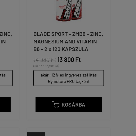
ZINC,
BLADE SPORT - ZMB6 - ZINC,
IN
MAGNESIUM AND VITAMIN
B6 - 2 x 120 KAPSZULA
14 980 Ft
13 800 Ft
(58 Ft / kapszula)
ítás
akár -12% és ingyenes szállítás
Gymstore PRO tagként
KOSÁRBA
