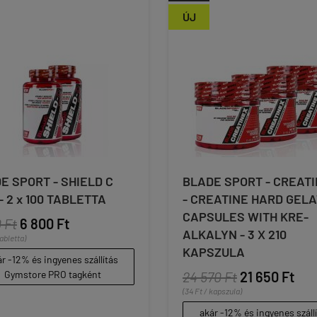
ÚJ
E SPORT - SHIELD C
BLADE SPORT - CREATI
- 2 x 100 TABLETTA
- CREATINE HARD GELA
CAPSULES WITH KRE-
 Ft
6 800 Ft
ALKALYN - 3 X 210
tabletta)
KAPSZULA
r -12% és ingyenes szállítás
Gymstore PRO tagként
24 570 Ft
21 650 Ft
(34 Ft / kapszula)
akár -12% és ingyenes száll