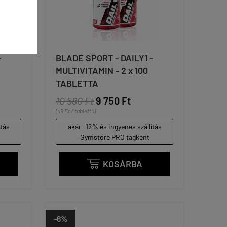
-
BLADE SPORT - DAILY1 -
MULTIVITAMIN - 2 x 100
TABLETTA
10 580 Ft
9 750 Ft
(49 Ft / tabletta)
ítás
akár -12% és ingyenes szállítás
Gymstore PRO tagként
KOSÁRBA

-6%