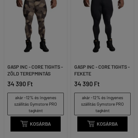
GASP INC - CORE TIGHTS -
GASP INC - CORE TIGHTS -
ZÖLD TEREPMINTÁS
FEKETE
34 390 Ft
34 390 Ft
akár -12% és ingyenes
akár -12% és ingyenes
szállítás Gymstore PRO
szállítás Gymstore PRO
tagként
tagként

KOSÁRBA

KOSÁRBA