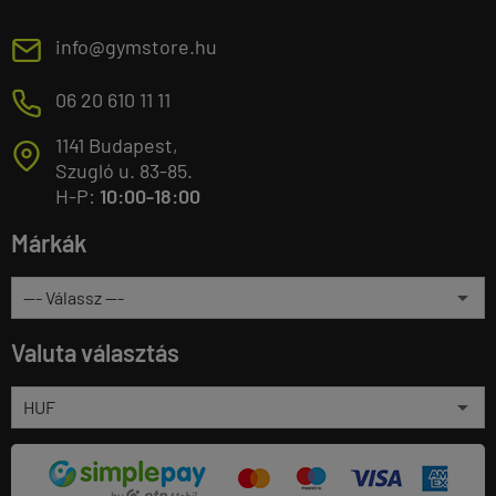
E
info@gymstore.hu
M
06 20 610 11 11
1141 Budapest,
T
Szugló u. 83-85.
H-P:
10:00-18:00
Márkák
Valuta választás