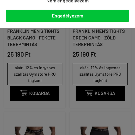
Nem engedélyezem
Engedélyezem
GORILLA WEAR -
GORILLA WEAR -
FRANKLIN MEN'S TIGHTS
FRANKLIN MEN'S TIGHTS
BLACK CAMO - FEKETE
GREEN CAMO - ZÖLD
TEREPMINTÁS
TEREPMINTÁS
25 190 Ft
25 190 Ft
akár -12% és ingyenes
akár -12% és ingyenes
szállítás Gymstore PRO
szállítás Gymstore PRO
tagként
tagként

KOSÁRBA

KOSÁRBA