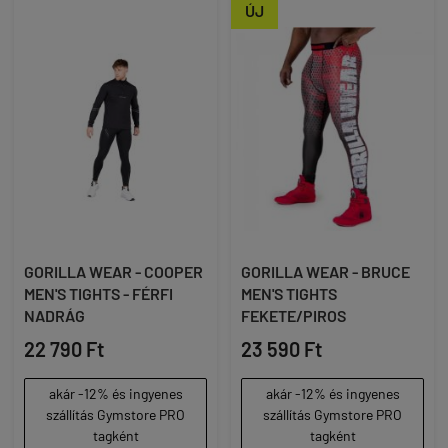
ÚJ
GORILLA WEAR - COOPER
GORILLA WEAR - BRUCE
MEN'S TIGHTS - FÉRFI
MEN'S TIGHTS
NADRÁG
FEKETE/PIROS
22 790 Ft
23 590 Ft
akár -12% és ingyenes
akár -12% és ingyenes
szállítás Gymstore PRO
szállítás Gymstore PRO
tagként
tagként