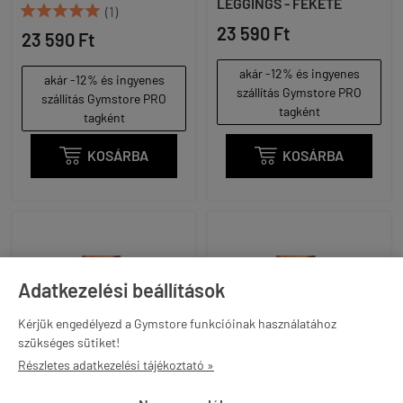
LEGGINGS - FEKETE





(1)
23 590 Ft
23 590 Ft
akár -12% és ingyenes
akár -12% és ingyenes
szállítás Gymstore PRO
szállítás Gymstore PRO
tagként
tagként

KOSÁRBA

KOSÁRBA
Adatkezelési beállítások
Kérjük engedélyezd a Gymstore funkcióinak használatához
szükséges sütiket!
Részletes adatkezelési tájékoztató »