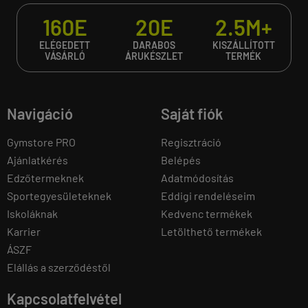
160E
20E
2.5M+
ELÉGEDETT
DARABOS
KISZÁLLÍTOTT
VÁSÁRLÓ
ÁRUKÉSZLET
TERMÉK
Navigáció
Saját fiók
Gymstore PRO
Regisztráció
Ajánlatkérés
Belépés
Edzőtermeknek
Adatmódosítás
Sportegyesületeknek
Eddigi rendeléseim
Iskoláknak
Kedvenc termékek
Karrier
Letölthető termékek
ÁSZF
Elállás a szerződéstől
Kapcsolatfelvétel