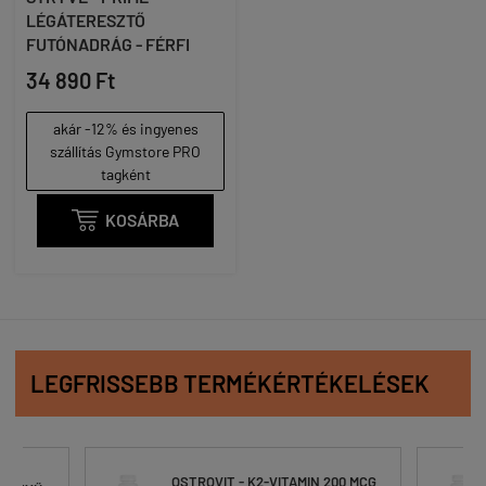
LÉGÁTERESZTŐ
FUTÓNADRÁG - FÉRFI
34 890 Ft
akár -12% és ingyenes
szállítás Gymstore PRO
tagként

KOSÁRBA
LEGFRISSEBB TERMÉKÉRTÉKELÉSEK
T - K2-VITAMIN 200 MCG
OSTROVIT - K2-VITAMIN 200 MC