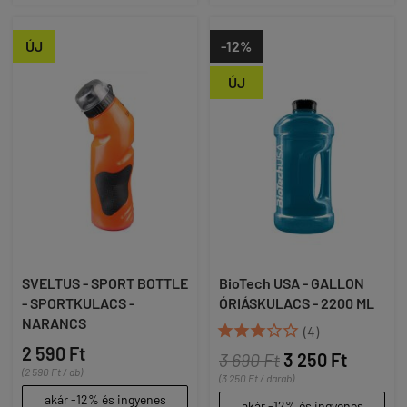
ÚJ
-12%
ÚJ
SVELTUS - SPORT BOTTLE
BioTech USA - GALLON
- SPORTKULACS -
ÓRIÁSKULACS - 2200 ML
NARANCS





(4)
2 590 Ft
3 690 Ft
3 250 Ft
(2 590 Ft / db)
(3 250 Ft / darab)
akár -12% és ingyenes
akár -12% és ingyenes