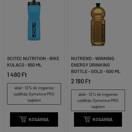
SCITEC NUTRITION - BIKE
NUTREND - WINNING
KULACS - 650 ML
ENERGY DRINKING
BOTTLE - GOLD - 500 ML
1 490 Ft
2 190 Ft
akár -12% és ingyenes
szállítás Gymstore PRO
akár -12% és ingyenes
tagként
szállítás Gymstore PRO
tagként

KOSÁRBA

KOSÁRBA