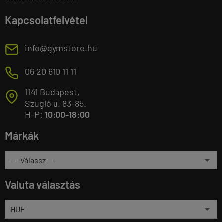
Kapcsolatfelvétel
E
info@gymstore.hu
M
06 20 610 11 11
1141 Budapest,
T
Szugló u. 83-85.
H-P:
10:00-18:00
Márkák
Valuta választás