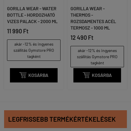
GORILLA WEAR - WATER
GORILLA WEAR -
BOTTLE - HORDOZHATÓ
THERMOS -
VIZES PALACK - 2000 ML
ROZSDAMENTES ACÉL
TERMOSZ - 1000 ML
11 990 Ft
12 490 Ft
akár -12% és ingyenes
szállítás Gymstore PRO
akár -12% és ingyenes
tagként
szállítás Gymstore PRO
tagként

KOSÁRBA

KOSÁRBA
LEGFRISSEBB TERMÉKÉRTÉKELÉSEK