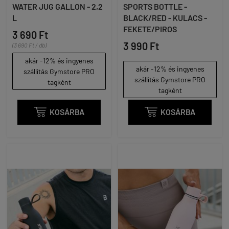
WATER JUG GALLON - 2,2
SPORTS BOTTLE -
L
BLACK/RED - KULACS -
FEKETE/PIROS
3 690 Ft
3 990 Ft
(3 690 Ft / db)
akár -12% és ingyenes
akár -12% és ingyenes
szállítás Gymstore PRO
szállítás Gymstore PRO
tagként
tagként

KOSÁRBA

KOSÁRBA