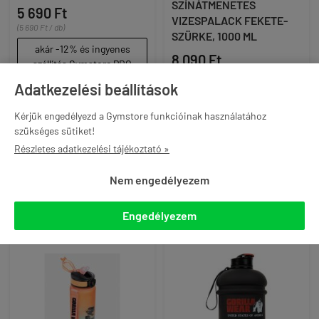
SZÍNÁTMENETES
5 690 Ft
VIZESPALACK FEKETE-
(5 690 Ft / db)
SZÜRKE, 1000 ML
akár -12% és ingyenes
8 090 Ft
szállítás Gymstore PRO
(8 090 Ft / db)
tagként
Adatkezelési beállítások
akár -12% és ingyenes
szállítás Gymstore PRO
Kérjük engedélyezd a Gymstore funkcióinak használatához
tagként
szükséges sütiket!
Részletes adatkezelési tájékoztató »

KOSÁRBA

KOSÁRBA
Nem engedélyezem
Engedélyezem