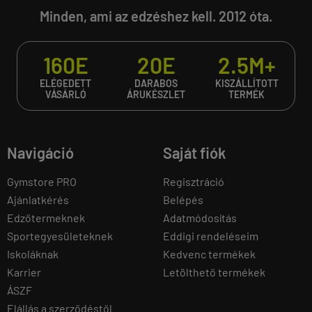
Minden, ami az edzéshez kell. 2012 óta.
160E
20E
2.5M+
ELÉGEDETT
DARABOS
KISZÁLLÍTOTT
VÁSÁRLÓ
ÁRUKÉSZLET
TERMÉK
Navigáció
Saját fiók
Gymstore PRO
Regisztráció
Ajánlatkérés
Belépés
Edzőtermeknek
Adatmódosítás
Sportegyesületeknek
Eddigi rendeléseim
Iskoláknak
Kedvenc termékek
Karrier
Letölthető termékek
ÁSZF
Elállás a szerződéstől