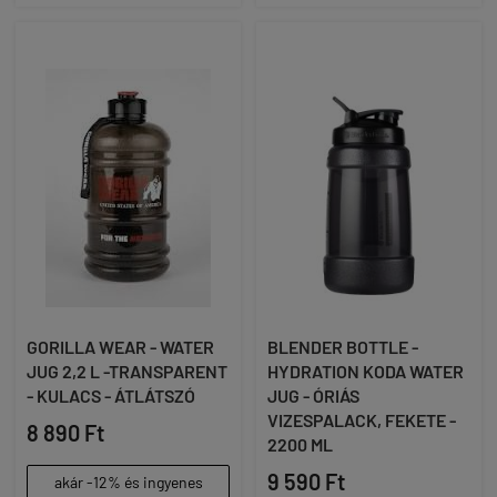
GORILLA WEAR - WATER
BLENDER BOTTLE -
JUG 2,2 L -TRANSPARENT
HYDRATION KODA WATER
- KULACS - ÁTLÁTSZÓ
JUG - ÓRIÁS
VIZESPALACK, FEKETE -
8 890 Ft
2200 ML
9 590 Ft
akár -12% és ingyenes