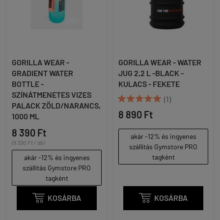
GORILLA WEAR -
GORILLA WEAR - WATER
GRADIENT WATER
JUG 2,2 L -BLACK -
BOTTLE -
KULACS - FEKETE
SZÍNÁTMENETES VIZES





(1)
PALACK ZÖLD/NARANCS,
8 890 Ft
1000 ML
8 390 Ft
akár -12% és ingyenes
(8 390 Ft / db)
szállítás Gymstore PRO
tagként
akár -12% és ingyenes
szállítás Gymstore PRO
tagként

KOSÁRBA

KOSÁRBA