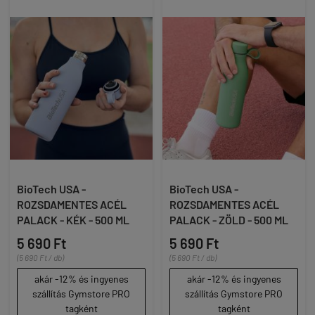
BioTech USA -
BioTech USA -
ROZSDAMENTES ACÉL
ROZSDAMENTES ACÉL
PALACK - KÉK - 500 ML
PALACK - ZÖLD - 500 ML
5 690 Ft
5 690 Ft
(5 690 Ft / db)
(5 690 Ft / db)
akár -12% és ingyenes
akár -12% és ingyenes
szállítás Gymstore PRO
szállítás Gymstore PRO
tagként
tagként