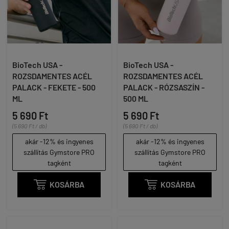
BioTech USA -
BioTech USA -
ROZSDAMENTES ACÉL
ROZSDAMENTES ACÉL
PALACK - FEKETE - 500
PALACK - RÓZSASZÍN -
ML
500 ML
5 690 Ft
5 690 Ft
(5 690 Ft / db)
(5 690 Ft / db)
akár -12% és ingyenes
akár -12% és ingyenes
szállítás Gymstore PRO
szállítás Gymstore PRO
tagként
tagként

KOSÁRBA

KOSÁRBA