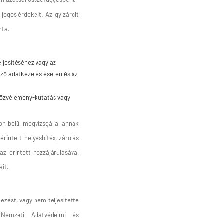
jogos érdekeit. Az így zárolt
rta.
ljesítéséhez vagy az
ző adatkezelés esetén és az
 közvélemény-kutatás vagy
pon belül megvizsgálja, annak
rintett helyesbítés, zárolás
az érintett hozzájárulásával
ait.
ezést, vagy nem teljesítette
 Nemzeti Adatvédelmi és