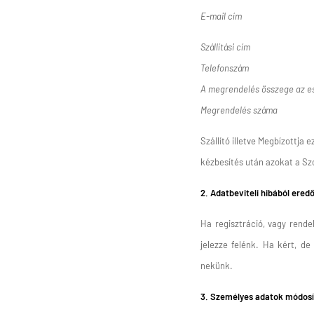
E-mail cím
Szállítási cím
Telefonszám
A megrendelés összege az eset
Megrendelés száma
Szállító illetve Megbízottja
kézbesítés után azokat a Szo
2. Adatbeviteli hibából ered
Ha regisztráció, vagy rende
jelezze felénk. Ha kért, d
nekünk.
3. Személyes adatok módos