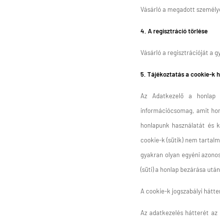
Vásárló a megadott személy
4. A regisztráció törlése
Vásárló a regisztrációját a 
5. Tájékoztatás a cookie-k 
A
z Adatkezelő a honlap l
információcsomag, amit hon
honlapunk használatát és kö
cookie-k (sütik) nem tartal
gyakran olyan egyéni azonos
(süti) a honlap bezárása ut
A cookie-k jogszabályi hátte
Az adatkezelés hátterét az i