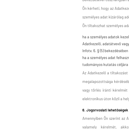
Ön kérheti, hogy az Adatkeze
személyes adat kizárólag add
Ön tiltakozhat személyes ad
ha a személyes adatok kezel
Adatkezelő, adatátvevő vagy
Infotv. 6. § (5) bekezdésében
ha a személyes adat felhasz
tudományos kutatás céljára 
Az Adatkezelő a tiltakozást 
megalapozottsága kérdésében
vagy törlés iránti kérelmét
elektronikus úton közli a hel
6. Jogorvoslati lehetőségek
Amennyiben Ön szerint az Ad
valamely kérelmét, akk