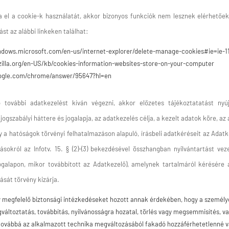
el a cookie-k használatát, akkor bizonyos funkciók nem lesznek elérhetőe
st az alábbi linkeken találhat:
indows.microsoft.com/en-us/internet-explorer/delete-manage-cookies#ie=ie-1
zilla.org/en-US/kb/cookies-information-websites-store-on-your-computer
oogle.com/chrome/answer/95647?hl=en
további adatkezelést kíván végezni, akkor előzetes tájékoztatatást nyú
jogszabályi háttere és jogalapja, az adatkezelés célja, a kezelt adatok köre, az
y a hatóságok törvényi felhatalmazáson alapuló, írásbeli adatkéréseit az Adatke
sokról az Infotv. 15. § (2)-(3) bekezdésével összhangban nyilvántartást ve
ogalapon, mikor továbbított az Adatkezelő), amelynek tartalmáról kérésére 
tását törvény kizárja.
gy megfelelő biztonsági intézkedéseket hozott annak érdekében, hogy a személy
változtatás, továbbítás, nyilvánosságra hozatal, törlés vagy megsemmisítés, va
ovábbá az alkalmazott technika megváltozásából fakadó hozzáférhetetlenné vá