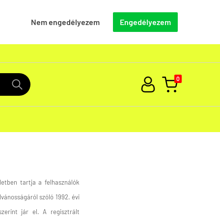
Nem engedélyezem
Engedélyezem
0
etben tartja a felhasználók
vánosságáról szóló 1992. évi
zerint jár el. A regisztrált