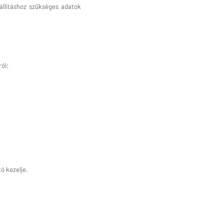
zállításhoz szükséges adatok
ról:
tó kezelje.