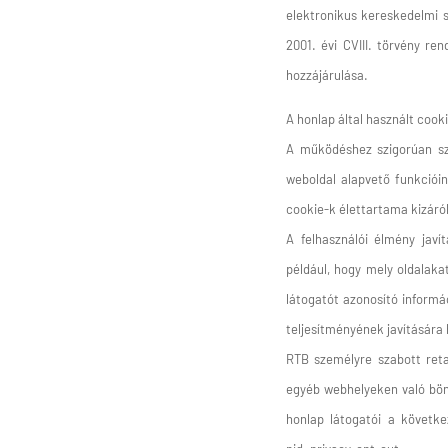
elektronikus kereskedelmi s
2001. évi CVIII. törvény re
hozzájárulása.
A
honlap által használt cooki
A működéshez szigorúan szü
weboldal alapvető funkciói
cookie-k élettartama kizáró
A felhasználói élmény javí
például, hogy mely oldalaka
látogatót azonosító informá
teljesítményének javítására
RTB személyre szabott reta
egyéb webhelyeken való böng
honlap látogatói a követke