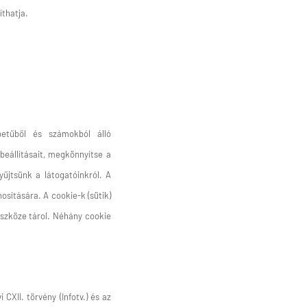
thatja.
betűből és számokból álló
eállításait, megkönnyítse a
yűjtsünk a látogatóinkról. A
sítására. A cookie-k (sütik)
eszköze tárol. Néhány cookie
CXII. törvény (Infotv.) és az