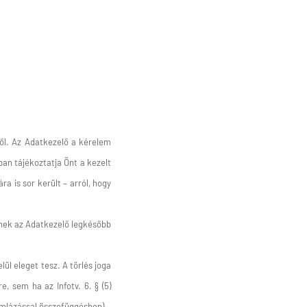
ről. Az Adatkezelő a kérelem
ban tájékoztatja Önt a kezelt
a is sor került – arról, hogy
ének az Adatkezelő legkésőbb
l eleget tesz. A törlés joga
e, sem ha az Infotv. 6. § (5)
ámlázással összefüggésben).