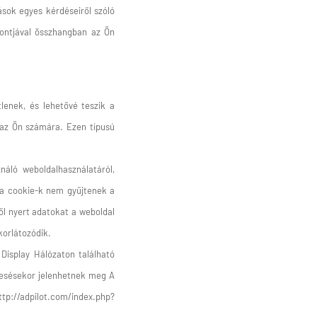
ások egyes kérdéseiről szóló
 pontjával összhangban az Ön
lenek, és lehetővé teszik a
 az Ön számára. Ezen típusú
náló weboldalhasználatáról,
k a cookie-k nem gyűjtenek a
ől nyert adatokat a weboldal
korlátozódik.
Display Hálózaton található
eresésekor jelenhetnek meg A
tp://adpilot.com/index.php?