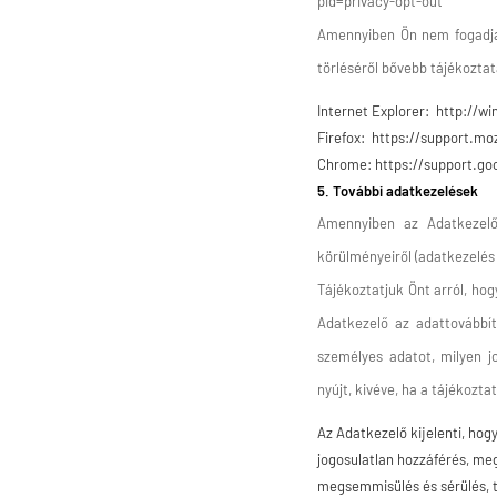
pid=privacy-opt-out
Amennyiben Ön nem fogadja 
törléséről bővebb tájékoztatá
Internet Explorer: http://w
Firefox: https://support.mo
Chrome: https://support.g
5. További adatkezelések
Amennyiben az Adatkezelő 
körülményeiről (adatkezelés 
Tájékoztatjuk Önt arról, hog
Adatkezelő az adattovábbítá
személyes adatot, milyen j
nyújt, kivéve, ha a tájékozta
Az Adatkezelő kijelenti, ho
jogosulatlan hozzáférés, meg
megsemmisülés és sérülés, t