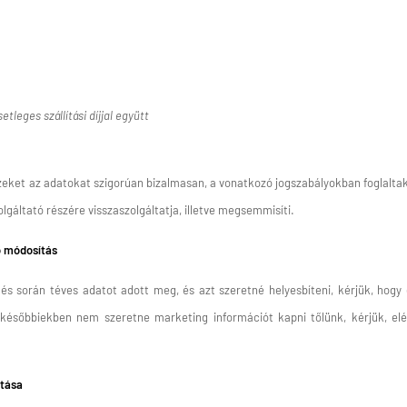
leges szállítási díjjal együtt
 ezeket az adatokat szigorúan bizalmasan, a vonatkozó jogszabályokban foglalta
lgáltató részére visszaszolgáltatja, illetve megsemmisíti.
ő módosítás
lés során téves adatot adott meg, és azt szeretné helyesbíteni, kérjük, hogy
e későbbiekben nem szeretne marketing információt kapni tőlünk, kérjük, elé
ítása