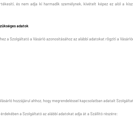
tékesíti, és nem adja ki harmadik személynek, kivételt képez ez alól a kis
szükséges adatok
hez a Szolgáltató a Vásárló azonosításához az alábbi adatokat rögzíti a Vásárló
Vásárló hozzájárul ahhoz, hogy megrendeléssel kapcsolatban adatait Szolgálta
érdekében a Szolgáltató az alábbi adatokat adja át a Szállító részére: