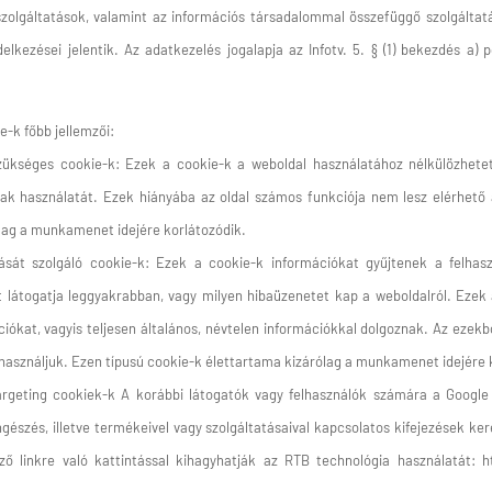
zolgáltatások, valamint az információs társadalommal összefüggő szolgáltat
ndelkezései jelentik. Az adatkezelés jogalapja az Infotv. 5. § (1) bekezdés a)
e-k főbb jellemzői:
kséges cookie-k: Ezek a cookie-k a weboldal használatához nélkülözhetet
nak használatát. Ezek hiányába az oldal számos funkciója nem lesz elérhető
lag a munkamenet idejére korlátozódik.
tását szolgáló cookie-k: Ezek a cookie-k információkat gyűjtenek a felhasz
t látogatja leggyakrabban, vagy milyen hibaüzenetet kap a weboldalról. Eze
ciókat, vagyis teljesen általános, névtelen információkkal dolgoznak. Az ezekb
 használjuk. Ezen típusú cookie-k élettartama kizárólag a munkamenet idejére 
rgeting cookiek-k A korábbi látogatók vagy felhasználók számára a Google 
észés, illetve termékeivel vagy szolgáltatásaival kapcsolatos kifejezések k
ző linkre való kattintással kihagyhatják az RTB technológia használatát: ht