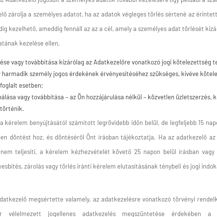
lő zárolja a személyes adatot, ha az adatok végleges törlés sértené az érintett 
ig kezelhető, ameddig fennáll az az a cél, amely a személyes adat törlését kizá
atának kezelése ellen,
ése vagy továbbítása kizárólag az Adatkezelőre vonatkozó jogi kötelezettség te
 harmadik személy jogos érdekének érvényesítéséhez szükséges, kivéve kötele
 foglalt esetben;
nálása vagy továbbítása – az Ön hozzájárulása nélkül – közvetlen üzletszerzés,
történik.
a kérelem benyújtásától számított legrövidebb időn belül, de legfeljebb 15 na
 döntést hoz, és döntéséről Önt írásban tájékoztatja. Ha az adatkezelő az é
 nem teljesíti, a kérelem kézhezvételét követő 25 napon belül írásban vagy 
yesbítés, zárolás vagy törlés iránti kérelem elutasításának ténybeli és jogi indok
atkezelő megsértette valamely, az adatkezelésre vonatkozó törvényi rendelk
or vélelmezett jogellenes adatkezelés megszüntetése érdekében a