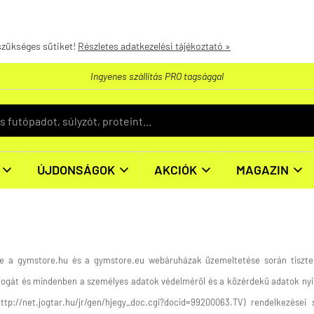
szükséges sütiket!
Részletes adatkezelési tájékoztató »
Ingyenes szállítás PRO tagsággal
ÚJDONSÁGOK
AKCIÓK
MAGAZIN




e a gymstore.hu és a gymstore.eu webáruházak üzemeltetése során tisztel
jogát és mindenben a személyes adatok védelméről és a közérdekű adatok nyil
 http://net.jogtar.hu/jr/gen/hjegy_doc.cgi?docid=99200063.TV) rendelkezései s