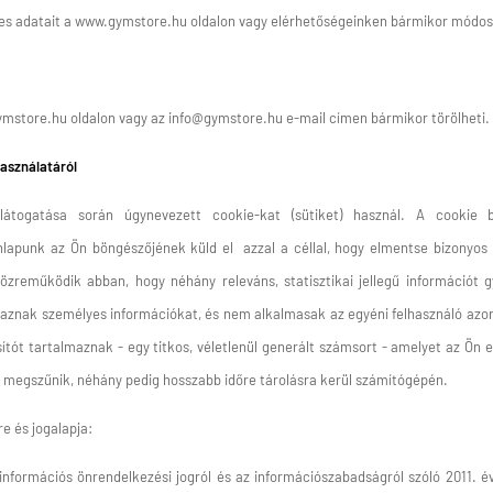
es adatait a www.gymstore.hu oldalon vagy elérhetőségeinken bármikor módosí
gymstore.hu oldalon vagy az info@gymstore.hu e-mail címen bármikor törölheti.
használatáról
átogatása során úgynevezett cookie-kat (sütiket) használ. A cookie 
lapunk az Ön böngészőjének küld el azzal a céllal, hogy elmentse bizonyos b
zreműködik abban, hogy néhány releváns, statisztikai jellegű információt g
maznak személyes információkat, és nem alkalmasak az egyéni felhasználó azono
ítót tartalmaznak - egy titkos, véletlenül generált számsort - amelyet az Ön 
án megszűnik, néhány pedig hosszabb időre tárolásra kerül számítógépén.
re és jogalapja:
nformációs önrendelkezési jogról és az információszabadságról szóló 2011. évi 