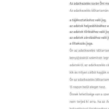
Az adatkezelés során Önt me
Az adatkezelés időtartamán b
a tájékoztatáshoz való jog,
az adatok helyesbítéséhez va
az adatok törléséhez való jo
az adatok zárolásához való j
a tiltakozás joga.
Ön az adatkezelés időtartam
benyújtásától számított legr
adatokról, az adatkezelés cé
kik és milyen célból kapják
Ön az adatkezelés időtartam
15 napon belül eleget tesz.
Önnek lehetősége van a szem
nem terjed ki arra, ha az Ad
bekezdésével összhangban az