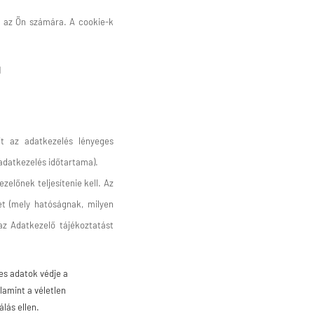
k az Ön számára. A cookie-k
1
jt az adatkezelés lényeges
 adatkezelés időtartama).
zelőnek teljesítenie kell. Az
zet (mely hatóságnak, milyen
az Adatkezelő tájékoztatást
es adatok védje a
lamint a véletlen
lás ellen.