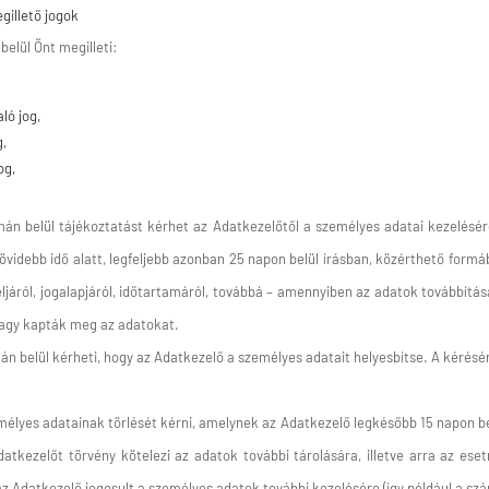
gillető jogok
elül Önt megilleti:
ló jog,
g,
og,
án belül tájékoztatást kérhet az Adatkezelőtől a személyes adatai kezelésé
övidebb idő alatt, legfeljebb azonban 25 napon belül írásban, közérthető formá
ljáról, jogalapjáról, időtartamáról, továbbá – amennyiben az adatok továbbításár
 vagy kapták meg az adatokat.
án belül kérheti, hogy az Adatkezelő a személyes adatait helyesbítse. A kérés
élyes adatainak törlését kérni, amelynek az Adatkezelő legkésőbb 15 napon belü
atkezelőt törvény kötelezi az adatok további tárolására, illetve arra az esetr
 Adatkezelő jogosult a személyes adatok további kezelésére (így például a sz