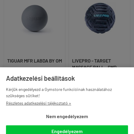
TIGUAR MFR LABDA BY OM
LIVEPRO - TARGET
MASSAGE BALL - SMR
10 190 Ft
LABDA, KEMÉNY - 12,4 CM
Adatkezelési beállítások
11 490 Ft
akár -12% és ingyenes
Kérjük engedélyezd a Gymstore funkcióinak használatához
szállítás Gymstore PRO
szükséges sütiket!
tagként
akár -12% és ingyenes
Részletes adatkezelési tájékoztató »
szállítás Gymstore PRO
tagként
Nem engedélyezem

KOSÁRBA

KOSÁRBA
Engedélyezem