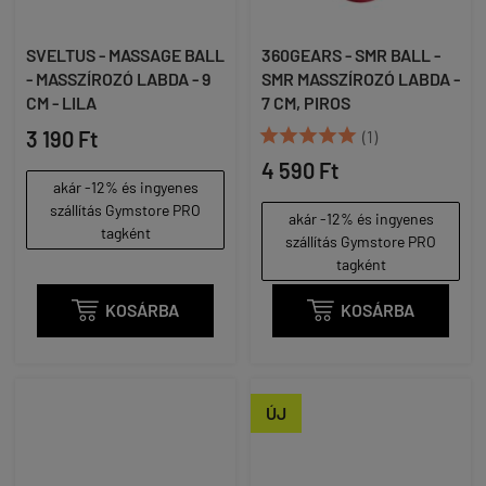
SVELTUS - MASSAGE BALL
360GEARS - SMR BALL -
- MASSZÍROZÓ LABDA - 9
SMR MASSZÍROZÓ LABDA -
CM - LILA
7 CM, PIROS





3 190 Ft
(1)
4 590 Ft
akár -12% és ingyenes
szállítás Gymstore PRO
akár -12% és ingyenes
tagként
szállítás Gymstore PRO
tagként

KOSÁRBA

KOSÁRBA
ÚJ