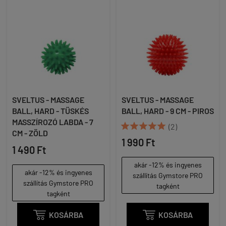
SVELTUS - MASSAGE
SVELTUS - MASSAGE
BALL, HARD - TÜSKÉS
BALL, HARD - 9 CM - PIROS
MASSZÍROZÓ LABDA - 7





(2)
CM - ZÖLD
1 990 Ft
1 490 Ft
akár -12% és ingyenes
akár -12% és ingyenes
szállítás Gymstore PRO
szállítás Gymstore PRO
tagként
tagként

KOSÁRBA

KOSÁRBA