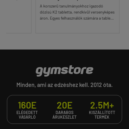
A korszerű tanulmányokhoz igazodó
Nem zör
dózisú K2 tabletta, rendkívül versenyképes
legolcsó
áron. Egyes felhasználók számára a table...
nem oly
Minden, ami az edzéshez kell. 2012 óta.
160E
20E
2.5M+
ELÉGEDETT
DARABOS
KISZÁLLÍTOTT
VÁSÁRLÓ
ÁRUKÉSZLET
TERMÉK