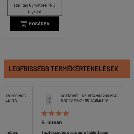
szállítás Gymstore PRO
tagként

KOSÁRBA
LEGFRISSEBB TERMÉKÉRTÉKELÉSEK
200 MCG
OSTROVIT - K2-VITAMIN 200 MCG
TA
NATTO MK-7 - 90 TABLETTA






B. István
Tamá
an,
Tisztességes dózis apró tablettában
Problé