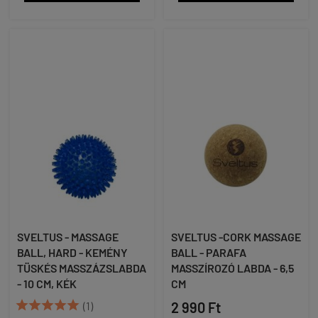
SVELTUS - MASSAGE
SVELTUS -CORK MASSAGE
BALL, HARD - KEMÉNY
BALL - PARAFA
TÜSKÉS MASSZÁZSLABDA
MASSZÍROZÓ LABDA - 6,5
- 10 CM, KÉK
CM





(1)
2 990 Ft