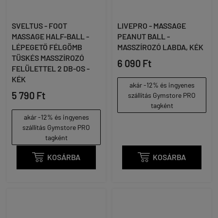
SVELTUS - FOOT
LIVEPRO - MASSAGE
MASSAGE HALF-BALL -
PEANUT BALL -
LÉPEGETŐ FÉLGÖMB
MASSZÍROZÓ LABDA, KÉK
TÜSKÉS MASSZÍROZÓ
6 090 Ft
FELÜLETTEL 2 DB-OS -
KÉK
akár -12% és ingyenes
5 790 Ft
szállítás Gymstore PRO
tagként
akár -12% és ingyenes
szállítás Gymstore PRO
tagként

KOSÁRBA

KOSÁRBA