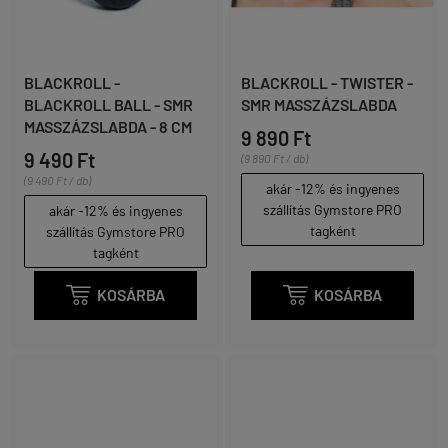
BLACKROLL -
BLACKROLL - TWISTER -
BLACKROLL BALL - SMR
SMR MASSZÁZSLABDA
MASSZÁZSLABDA - 8 CM
9 890 Ft
9 490 Ft
(9 890 Ft / db)
(9 490 Ft / db)
akár -12% és ingyenes
szállítás Gymstore PRO
akár -12% és ingyenes
tagként
szállítás Gymstore PRO
tagként

KOSÁRBA

KOSÁRBA