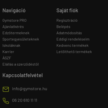
Navigáció
Saját fiók
Gymstore PRO
Regisztráció
Ajánlatkérés
Belépés
Edzőtermeknek
Adatmódosítás
Sportegyesületeknek
Eddigi rendeléseim
Iskoláknak
Kedvenc termékek
Karrier
Letölthető termékek
ÁSZF
Elállás a szerződéstől
Kapcsolatfelvétel
E
info@gymstore.hu
M
06 20 610 11 11