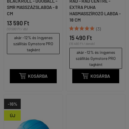
BLACKROLL - DUOBALL -
RAD - RAD CENTRE -
SMR MASSZÁZSLABDA - 8
EXTRA PUHA
CM
HASMASSZÍROZÓ LABDA -
18 CM
13 590 Ft





(3)
(13 590 Ft / db)
15 490 Ft
akár -12% és ingyenes
szállítás Gymstore PRO
(15 490 Ft / darab)
tagként
akár -12% és ingyenes
szállítás Gymstore PRO
tagként

KOSÁRBA

KOSÁRBA
-16%
ÚJ