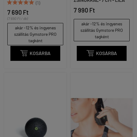





(1)
7 990 Ft
7 690 Ft
(7 690 Ft / db)
akár -12% és ingyenes
akár -12% és ingyenes
szállítás Gymstore PRO
szállítás Gymstore PRO
tagként
tagként

KOSÁRBA

KOSÁRBA