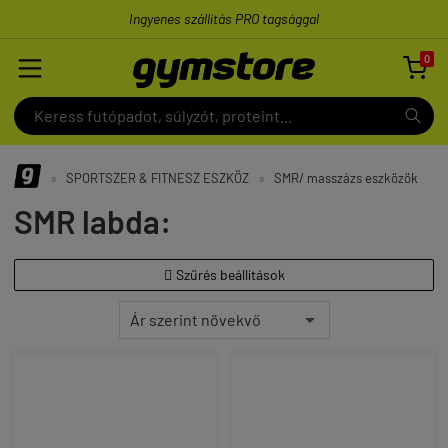
Ingyenes szállítás PRO tagsággal
0

»
SPORTSZER & FITNESZ ESZKÖZ
»
SMR/ masszázs eszközök
SMR labda:
Szűrés beállítások
