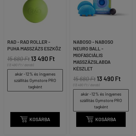
RAD - RAD ROLLER -
NABOSO - NABOSO
PUHA MASSZÁZS ESZKÖZ
NEURO BALL -
MIOFASCIÁLIS
15 680 Ft
13 490 Ft
MASSZÁZSLABDA
(13 490 Ft / darab)
KÉSZLET
akár -12% és ingyenes
15 680 Ft
13 490 Ft
szállítás Gymstore PRO
(13 490 Ft / darab)
tagként
akár -12% és ingyenes
szállítás Gymstore PRO
tagként

KOSÁRBA

KOSÁRBA