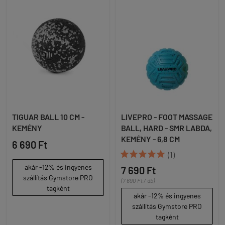
TIGUAR BALL 10 CM -
LIVEPRO - FOOT MASSAGE
KEMÉNY
BALL, HARD - SMR LABDA,
KEMÉNY - 6,8 CM
6 690 Ft





(1)
akár -12% és ingyenes
7 690 Ft
szállítás Gymstore PRO
(7 690 Ft / db)
tagként
akár -12% és ingyenes
szállítás Gymstore PRO
tagként