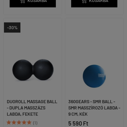

KOSÁRBA

KOSÁRBA
-30%
DUOROLL MASSAGE BALL
360GEARS - SMR BALL -
- DUPLA MASSZÁZS
SMR MASSZÍROZÓ LABDA -
LABDA, FEKETE
9 CM, KÉK





(1)
5 590 Ft