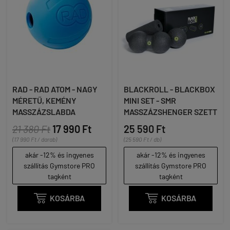
RAD - RAD ATOM - NAGY
BLACKROLL - BLACKBOX
MÉRETŰ, KEMÉNY
MINI SET - SMR
MASSZÁZSLABDA
MASSZÁZSHENGER SZETT
21 380 Ft
17 990 Ft
25 590 Ft
(17 990 Ft / darab)
(25 590 Ft / db)
akár -12% és ingyenes
akár -12% és ingyenes
szállítás Gymstore PRO
szállítás Gymstore PRO
tagként
tagként

KOSÁRBA

KOSÁRBA