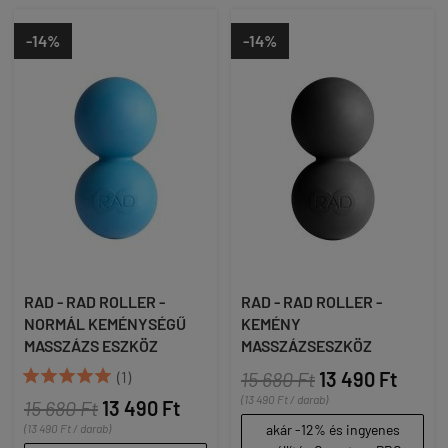
-14%
-14%
RAD - RAD ROLLER -
RAD - RAD ROLLER -
NORMÁL KEMÉNYSÉGŰ
KEMÉNY
MASSZÁZS ESZKÖZ
MASSZÁZSESZKÖZ





(1)
15 680 Ft
13 490 Ft
(13 490 Ft / darab)
15 680 Ft
13 490 Ft
(13 490 Ft / darab)
akár -12% és ingyenes