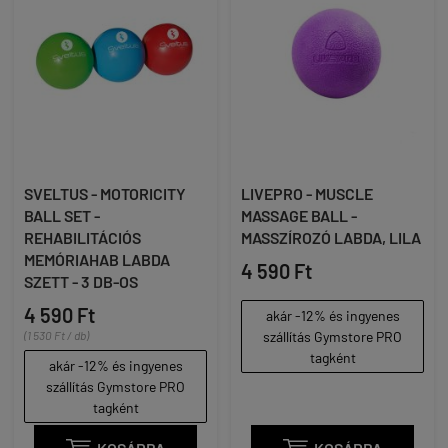
SVELTUS - MOTORICITY
LIVEPRO - MUSCLE
BALL SET -
MASSAGE BALL -
REHABILITÁCIÓS
MASSZÍROZÓ LABDA, LILA
MEMÓRIAHAB LABDA
4 590 Ft
SZETT - 3 DB-OS
4 590 Ft
akár -12% és ingyenes
(1 530 Ft / db)
szállítás Gymstore PRO
tagként
akár -12% és ingyenes
szállítás Gymstore PRO
tagként