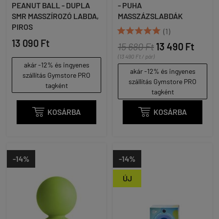
PEANUT BALL - DUPLA
- PUHA
SMR MASSZÍROZÓ LABDA,
MASSZÁZSLABDÁK
PIROS





(1)
13 090 Ft
15 680 Ft
13 490 Ft
(13 490 Ft / pár)
akár -12% és ingyenes
akár -12% és ingyenes
szállítás Gymstore PRO
szállítás Gymstore PRO
tagként
tagként

KOSÁRBA

KOSÁRBA
-14%
-14%
ÚJ