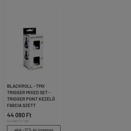
BLACKROLL - TMX
TRIGGER MIXED SET -
TRIGGER PONT KEZELŐ
FASCIA SZETT
44 090 Ft
(44 090 Ft / db)
akár -12% és ingyenes