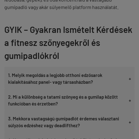
gumipadló vagy akár súlyemelő platform használatát.
GYIK – Gyakran Ismételt Kérdések
a fitnesz szőnyegekről és
gumipadlókról
1. Melyik megoldás a legjobb otthoni edzősarok
+
kialakításához panel- vagy társasházban?
2. Mi a különbség a tatami szőnyeg és a gumilap között
+
funkcióban és érzetben?
3. Mekkora vastagságú gumipadlót érdemes választani
+
súlyzós edzéshez vagy deadlifthez?