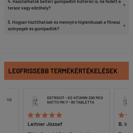
4. Használhatok beltéri gumipadlót kültéren is, ha fedett a
+
terasz vagy edzőhely?
5. Hogyan tisztíthatóak és mennyire higiénikusak a fitnesz
+
szőnyegek és gumipadlók?
LEGFRISSEBB TERMÉKÉRTÉKELÉSEK
OSTROVIT - K2-VITAMIN 200 MCG
OST
NATTO MK-7 - 90 TABLETTA
NAT








Leitner József
B. István