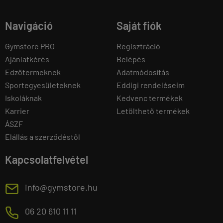
Navigáció
Saját fiók
Gymstore PRO
Regisztráció
Ajánlatkérés
Belépés
Edzőtermeknek
Adatmódosítás
Sportegyesületeknek
Eddigi rendeléseim
Iskoláknak
Kedvenc termékek
Karrier
Letölthető termékek
ÁSZF
Elállás a szerződéstől
Kapcsolatfelvétel
E
info@gymstore.hu
M
06 20 610 11 11