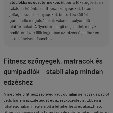
stúdiókba és edzőtermekbe.
Ebben a főkategóriában
találod a különböző fitnesz szőnyegeket, tatami
jellegű puzzle szőnyegeket, beltéri és kültéri
gumipadló megoldásokat, valamint súlyemelő
platformokat. A Gymstore segít eligazodni, melyik
padlórendszer illik legjobban az edzéscéljaidhoz és
az edzőhelyed típusához.
Fitnesz szőnyegek, matracok és
gumipadlók – stabil alap minden
edzéshez
A megfelelő
fitnesz szőnyeg
vagy
gumilap
nem csak a padlót
védi, hanem az ízületeidet és az eszközeidet is. Ebben a
főkategóriában megtalálod a feltekerhető és akasztható
fitnesz szőnyegeket, a tatami puzzle szőnyegeket, beltéri és