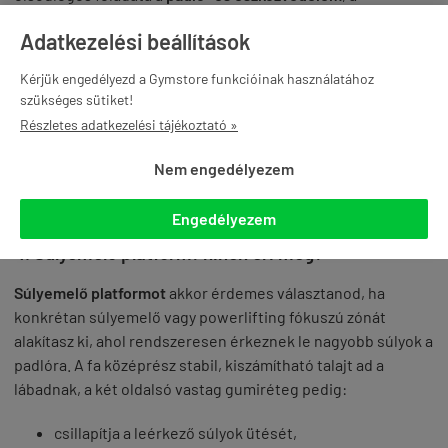
zajcsillapítás
és a
biztonságos tapadás
.
Adatkezelési beállítások
Kültéri gumipadló
esetén a strapabíróság mellett fontos az
Kérjük engedélyezd a Gymstore funkcióinak használatához
időjárásállóság, UV-állóság
és a vízelvezetés. Ez a megoldás
szükséges sütiket!
ideális kültéri edzőparkok, kertben kialakított funkcionális
Részletes adatkezelési tájékoztató »
zónák vagy rekreációs terek (pl. játszótér környezete)
burkolására. Beltéri gumilapot általában nem érdemes
Nem engedélyezem
tartósan kültéren használni, mert az UV és a csapadék
rövidítheti az élettartamát.
Engedélyezem
4. Súlyemelő platform: kinek éri meg?
Súlyemelő platformot
akkor érdemes választanod, ha
konkrétan súlyemelő vagy powerlifting fókuszú zónát
alakítasz ki, ahol rendszeresen érkeznek le nagyobb súlyok a
padlóra. A fa középrész stabil, kiszámítható talajt ad a
lábadnak, a két oldalsó vastag gumiréteg pedig:
csillapítja a leérkező súlyok ütését,