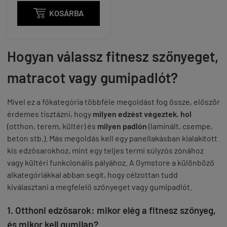

KOSÁRBA
Hogyan válassz fitnesz szőnyeget,
matracot vagy gumipadlót?
Mivel ez a főkategória többféle megoldást fog össze, először
érdemes tisztázni, hogy
milyen edzést végeztek
,
hol
(otthon, terem, kültér) és
milyen padlón
(laminált, csempe,
beton stb.). Más megoldás kell egy panellakásban kialakított
kis edzősarokhoz, mint egy teljes termi súlyzós zónához
vagy kültéri funkcionális pályához. A Gymstore a különböző
alkategóriákkal abban segít, hogy célzottan tudd
kiválasztani a megfelelő szőnyeget vagy gumipadlót.
1. Otthoni edzősarok: mikor elég a fitnesz szőnyeg,
és mikor kell gumilap?