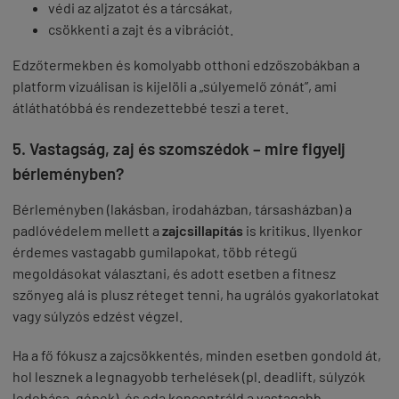
védi az aljzatot és a tárcsákat,
csökkenti a zajt és a vibrációt.
Edzőtermekben és komolyabb otthoni edzőszobákban a
platform vizuálisan is kijelöli a „súlyemelő zónát”, ami
átláthatóbbá és rendezettebbé teszi a teret.
5. Vastagság, zaj és szomszédok – mire figyelj
bérleményben?
Bérleményben (lakásban, irodaházban, társasházban) a
padlóvédelem mellett a
zajcsillapítás
is kritikus. Ilyenkor
érdemes vastagabb gumilapokat, több rétegű
megoldásokat választani, és adott esetben a fitnesz
szőnyeg alá is plusz réteget tenni, ha ugrálós gyakorlatokat
vagy súlyzós edzést végzel.
Ha a fő fókusz a zajcsökkentés, minden esetben gondold át,
hol lesznek a legnagyobb terhelések (pl. deadlift, súlyzók
ledobása, gépek), és oda koncentráld a vastagabb