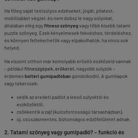
Ha főleg saját testsúlyos edzéseket, jógát, pilatest,
mobilizálást végzel, és nem dobsz le nagy súlyokat,
általában elég egy
fitnesz szőnyeg
vagy több kisebb tatami
puzzle szőnyeg. Ezek kényelmesek fekvéshez, térdeléshez,
és könnyen feltekerhetők vagy elpakolhatók, ha nincs sok
helyed.
Ha viszont otthon már komolyabb erősítő eszközeid vannak
– például
fitneszgépek
,
erőkeret
, nagyobb súlyzók –
érdemes
beltéri gumipadlóban
gondolkodni. A gumilapok
vagy tekercsek:
védik az eredeti padlót a leeső súlyoktól és
eszközöktől,
csökkentik a zajt (kulcsfontosságú társasházban),
új, csúszásmentes, biztonságos edzőfelületet adnak.
2. Tatami szőnyeg vagy gumipadló? – funkció és