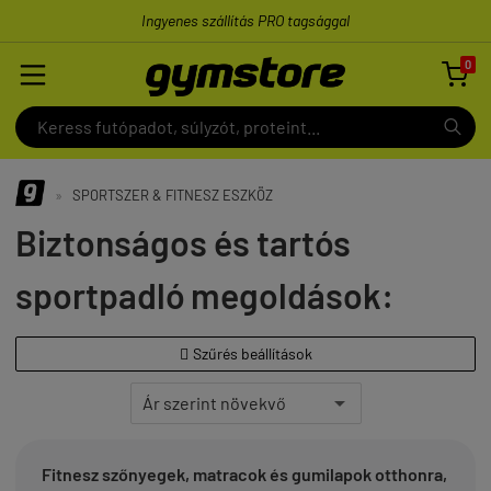
Ingyenes szállítás PRO tagsággal
0

»
SPORTSZER & FITNESZ ESZKÖZ
Biztonságos és tartós
sportpadló megoldások:
Szűrés beállítások

Fitnesz szőnyegek, matracok és gumilapok otthonra,