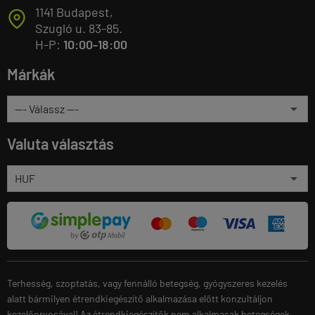
1141 Budapest,
T
Szugló u. 83-85.
H-P:
10:00-18:00
Márkák
Valuta választás
Terhesség, szoptatás, vagy fennálló betegség, gyógyszeres kezelés
alatt bármilyen étrendkiegészítő alkalmazása előtt konzultáljon
kezelőorvosával! Az étrendkiegészítők nem alkalmasak betegségek