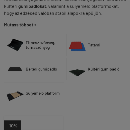
kültéri
gumipadlókat
, valamint a súlyemelő platformokat,
hogy az edzésed valóban stabil alapokra épüljön.
Mutass többet »
Fitnesz szőnyeg,
Tatami
tornaszőnyeg
Beltéri gumipadló
Kültéri gumipadló
Súlyemelő platform
-10%