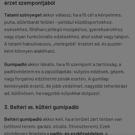
érzet szempontjából
Tatami szőnyeget
akkor válassz, ha a fő cél a kényelmes,
puha, ízületbarát felület – például küzdősportokhoz,
esésekhez, földharc jellegű mozgáshoz, gyereksarokhoz
vagy olyan funkcionális edzésekhez, ahol sokat vagy talajon.
A tatami habszivacsos, „melegebb” érzetet ad, és puzzle-
ként könnyen alakítható.
Gumipadló
akkor ideális, ha a fő szempont a tartósság, a
padlóvédelem és a zajcsillapítás: súlyzós edzések, gépek,
nagy forgalmú edzőtermi zónák esetén. A gumilap
keményebb érzetű, de jobb védelmet, nagyobb teherbírást
ad, különösen, ha nagyobb súlyokkal dolgozol.
3. Beltéri vs. kültéri gumipadló
Beltéri gumipadló
akkor kell, ha a terület zárt térben van
(otthoni terem, garázs, stúdió, fitneszterem). Ezek
elsődleges feladata a
padló- és eszközvédelem
, a