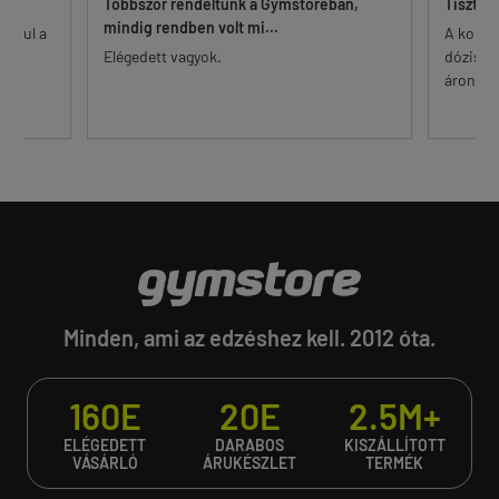
Többször rendeltünk a Gymstoreban,
Tisztességes d
mindig rendben volt mi...
a
A korszerű ta
Elégedett vagyok.
dózisú K2 tabl
áron. Egyes fel
Minden, ami az edzéshez kell. 2012 óta.
160E
20E
2.5M+
ELÉGEDETT
DARABOS
KISZÁLLÍTOTT
VÁSÁRLÓ
ÁRUKÉSZLET
TERMÉK