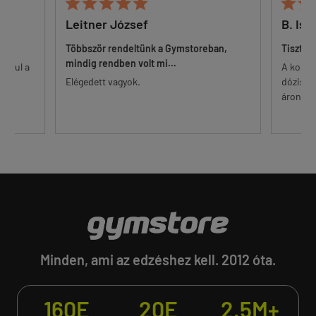







Leitner József
B. Ist
Többször rendeltünk a Gymstoreban,
Tisztes
mindig rendben volt mi...
 alul a
A korsz
őr.
Elégedett vagyok.
dózisú 
...
áron. Eg
Minden, ami az edzéshez kell. 2012 óta.
160E
20E
2.5M+