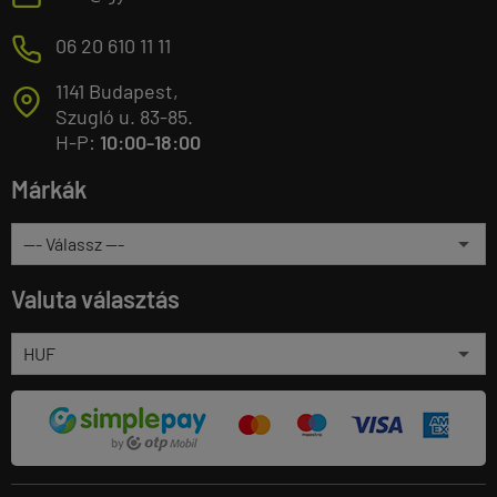
M
06 20 610 11 11
1141 Budapest,
T
Szugló u. 83-85.
H-P:
10:00-18:00
Márkák
Valuta választás