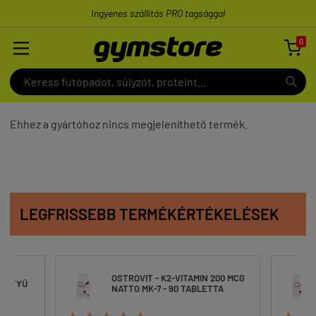
Ingyenes szállítás PRO tagsággal
0

Ehhez a gyártóhoz nincs megjeleníthető termék.
LEGFRISSEBB TERMÉKÉRTÉKELÉSEK
OSTROVIT - K2-VITAMIN 200 MCG
ESZTYŰ
NATTO MK-7 - 90 TABLETTA