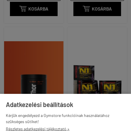

KOSÁRBA

KOSÁRBA
Adatkezelési beállítások
GYMBEAM - THOR -
NUTREND - N1 PRE-
Kérjük engedélyezd a Gymstore funkcióinak használatához
MIGHTY PRE-WORKOUT
WORKOUT EXTREME
szükséges sütiket!
FORMULA - 210 G
ENERGY - 10 x 17 G (HG)
Részletes adatkezelési tájékoztató »