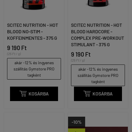
SCITEC NUTRITION - HOT
SCITEC NUTRITION - HOT
BLOOD NO-STIM -
BLOOD HARDCORE -
KOFFEINMENTES - 375 G
COMPLEX PRE-WORKOUT
STIMULANT - 375 G
9 190 Ft
9 190 Ft
(25 Ft / g)
(25 Ft / g)
akár -12% és ingyenes
szállítás Gymstore PRO
akár -12% és ingyenes
tagként
szállítás Gymstore PRO
tagként

KOSÁRBA

KOSÁRBA
-10%