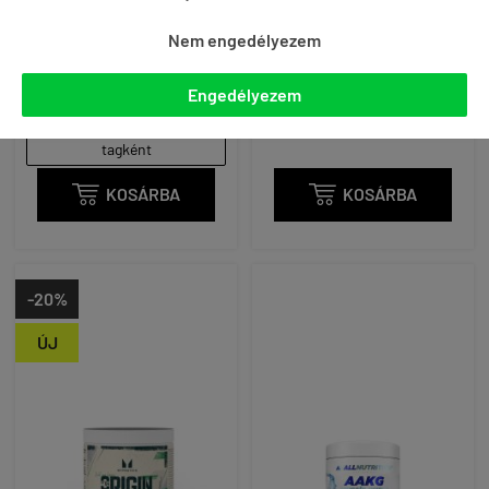





(2)
6 990 Ft
Nem engedélyezem
6 590 Ft
akár -12% és ingyenes
(31 Ft / g)
szállítás Gymstore PRO
Engedélyezem
akár -12% és ingyenes
tagként
szállítás Gymstore PRO
tagként

KOSÁRBA

KOSÁRBA
-20%
ÚJ