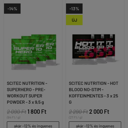
-14%
-13%
ÚJ
SCITEC NUTRITION -
SCITEC NUTRITION - HOT
SUPERHERO - PRE-
BLOOD NO-STIM -
WORKOUT SUPER
KOFFEINMENTES - 3 x 25
POWDER - 3 x 9,5 g
G
2 090 Ft
1 800 Ft
2 290 Ft
2 000 Ft
(64 Ft / g)
(27 Ft / g)
akár -12% és ingyenes
akár -12% és ingyenes