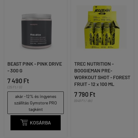
BEAST PINK - PINK DRIVE
TREC NUTRITION -
- 300 G
BOOGIEMAN PRE-
WORKOUT SHOT - FOREST
7 490 Ft
FRUIT - 12 x 100 ML
(25 Ft / G)
7 790 Ft
akár -12% és ingyenes
(649 Ft / db)
szállítás Gymstore PRO
tagként

KOSÁRBA