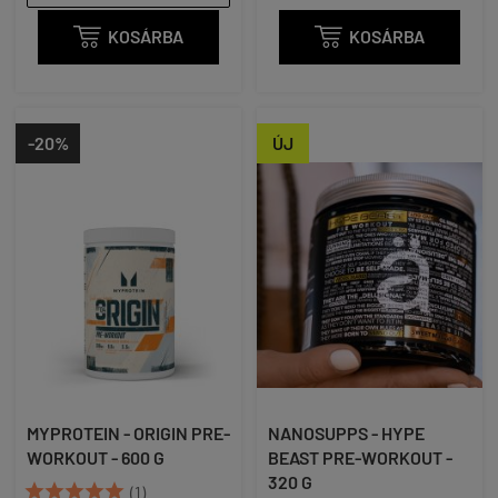

KOSÁRBA

KOSÁRBA
-20%
ÚJ
MYPROTEIN - ORIGIN PRE-
NANOSUPPS - HYPE
WORKOUT - 600 G
BEAST PRE-WORKOUT -
320 G





(1)