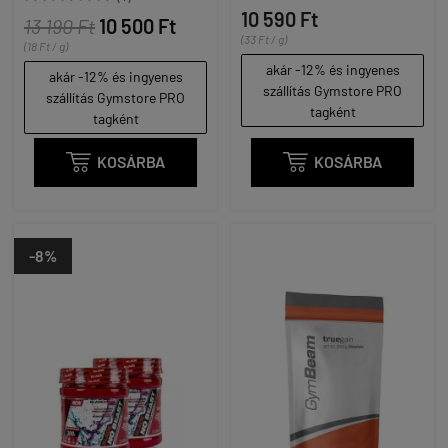
10 590 Ft
13 190 Ft
10 500 Ft
(33 Ft / g)
(18 Ft / g)
akár -12% és ingyenes
akár -12% és ingyenes
szállítás Gymstore PRO
szállítás Gymstore PRO
tagként
tagként

KOSÁRBA

KOSÁRBA
-8%