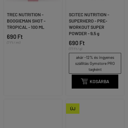
TREC NUTRITION -
SCITEC NUTRITION -
BOOGIEMAN SHOT -
SUPERHERO - PRE-
TROPICAL - 100 ML
WORKOUT SUPER
POWDER - 9,5 g
690 Ft
690 Ft
(7 Ft / ml)
(77 Ft / g)
akár -12% és ingyenes
szállítás Gymstore PRO
tagként

KOSÁRBA
ÚJ