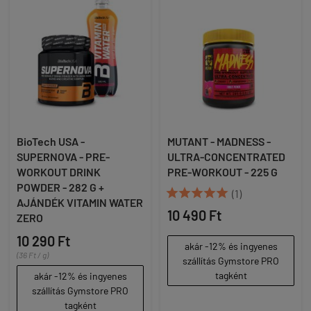
BioTech USA -
MUTANT - MADNESS -
SUPERNOVA - PRE-
ULTRA-CONCENTRATED
WORKOUT DRINK
PRE-WORKOUT - 225 G
POWDER - 282 G +





(1)
AJÁNDÉK VITAMIN WATER
10 490 Ft
ZERO
10 290 Ft
akár -12% és ingyenes
(36 Ft / g)
szállítás Gymstore PRO
tagként
akár -12% és ingyenes
szállítás Gymstore PRO
tagként