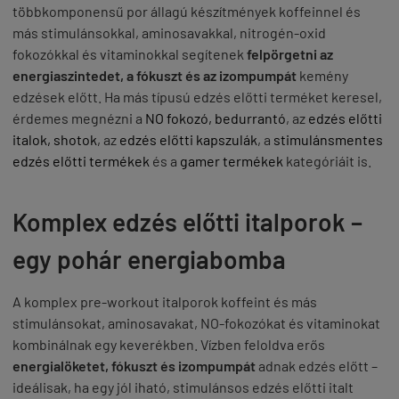
többkomponensű por állagú készítmények koffeinnel és
más stimulánsokkal, aminosavakkal, nitrogén-oxid
fokozókkal és vitaminokkal segítenek
felpörgetni az
energiaszintedet, a fókuszt és az izompumpát
kemény
edzések előtt. Ha más típusú edzés előtti terméket keresel,
érdemes megnézni a
NO fokozó, bedurrantó
, az
edzés előtti
italok, shotok
, az
edzés előtti kapszulák
, a
stimulánsmentes
edzés előtti termékek
és a
gamer termékek
kategóriáit is.
Komplex edzés előtti italporok –
egy pohár energiabomba
A komplex pre-workout italporok koffeint és más
stimulánsokat, aminosavakat, NO-fokozókat és vitaminokat
kombinálnak egy keverékben. Vízben feloldva erős
energialöketet, fókuszt és izompumpát
adnak edzés előtt –
ideálisak, ha egy jól iható, stimulánsos edzés előtti italt