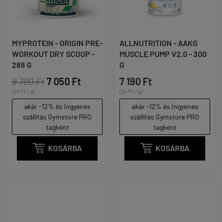
MYPROTEIN - ORIGIN PRE-
ALLNUTRITION - AAKG
WORKOUT DRY SCOOP -
MUSCLE PUMP V2.0 - 300
288 G
G
8 790 Ft
7 050 Ft
7 190 Ft
(24 Ft / g)
(24 Ft / g)
akár -12% és ingyenes
akár -12% és ingyenes
szállítás Gymstore PRO
szállítás Gymstore PRO
tagként
tagként

KOSÁRBA

KOSÁRBA