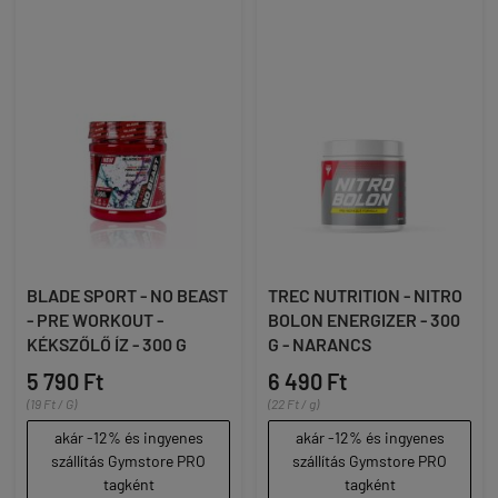
BLADE SPORT - NO BEAST
TREC NUTRITION - NITRO
- PRE WORKOUT -
BOLON ENERGIZER - 300
KÉKSZŐLŐ ÍZ - 300 G
G - NARANCS
5 790 Ft
6 490 Ft
(19 Ft / G)
(22 Ft / g)
akár -12% és ingyenes
akár -12% és ingyenes
szállítás Gymstore PRO
szállítás Gymstore PRO
tagként
tagként