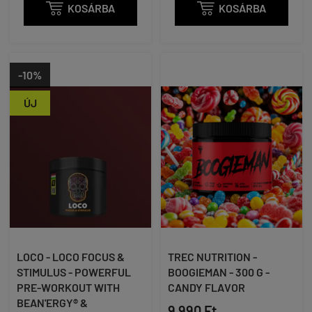

KOSÁRBA

KOSÁRBA
-10%
ÚJ
LOCO - LOCO FOCUS &
TREC NUTRITION -
STIMULUS - POWERFUL
BOOGIEMAN - 300 G -
PRE-WORKOUT WITH
CANDY FLAVOR
BEAN'ERGY® &
9 990 Ft