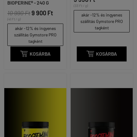
BIOPERINE® - 240 G
(33 Ft / g)
10 990 Ft
9 900 Ft
akár -12% és ingyenes
(41 Ft / g)
szállítás Gymstore PRO
tagként
akár -12% és ingyenes
szállítás Gymstore PRO
tagként

KOSÁRBA

KOSÁRBA