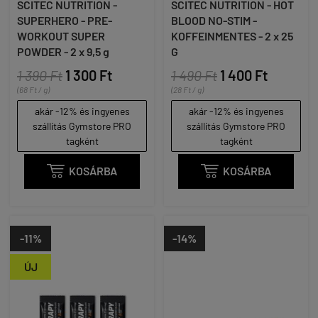
SCITEC NUTRITION -
SCITEC NUTRITION - HOT
SUPERHERO - PRE-
BLOOD NO-STIM -
WORKOUT SUPER
KOFFEINMENTES - 2 x 25
POWDER - 2 x 9,5 g
G
1 390 Ft
1 300 Ft
1 490 Ft
1 400 Ft
(68 Ft / g)
(28 Ft / g)
akár -12% és ingyenes
akár -12% és ingyenes
szállítás Gymstore PRO
szállítás Gymstore PRO
tagként
tagként

KOSÁRBA

KOSÁRBA
-11%
-14%
ÚJ