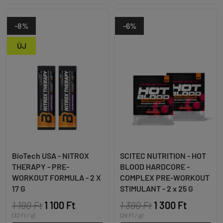
-8%
-6%
ÚJ
BioTech USA - NITROX
SCITEC NUTRITION - HOT
THERAPY - PRE-
BLOOD HARDCORE -
WORKOUT FORMULA - 2 X
COMPLEX PRE-WORKOUT
17 G
STIMULANT - 2 x 25 G
1 190 Ft
1 100 Ft
1 390 Ft
1 300 Ft
(32 Ft / g)
(26 Ft / g)