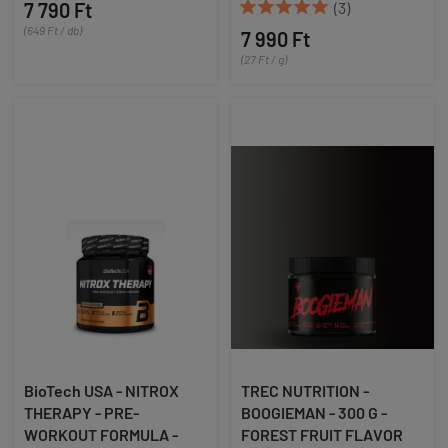





7 790 Ft
(3)
(649 Ft / db)
7 990 Ft
(27 Ft / g)
BioTech USA - NITROX
TREC NUTRITION -
THERAPY - PRE-
BOOGIEMAN - 300 G -
WORKOUT FORMULA -
FOREST FRUIT FLAVOR