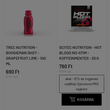
TREC NUTRITION -
SCITEC NUTRITION - HOT
BOOGIEMAN SHOT -
BLOOD NO-STIM -
GRAPEFRUIT LIME - 100
KOFFEINMENTES - 25 G
ML
790 Ft
690 Ft
(32 Ft / g)
(7 Ft / ml)
akár -12% és ingyenes
szállítás Gymstore PRO
tagként

KOSÁRBA