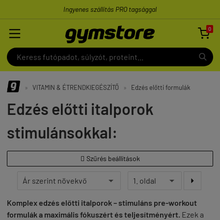
Ingyenes szállítás PRO tagsággal
0

»
VITAMIN & ÉTRENDKIEGÉSZÍTŐ
»
Edzés előtti formulák
Edzés előtti italporok
stimulánsokkal:
Szűrés beállítások


Komplex edzés előtti italporok – stimuláns pre-workout
formulák a maximális fókuszért és teljesítményért.
Ezek a