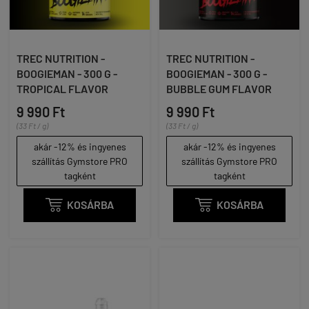
TREC NUTRITION -
TREC NUTRITION -
BOOGIEMAN - 300 G -
BOOGIEMAN - 300 G -
TROPICAL FLAVOR
BUBBLE GUM FLAVOR
9 990 Ft
9 990 Ft
(33 Ft / g)
(33 Ft / g)
akár -12% és ingyenes
akár -12% és ingyenes
szállítás Gymstore PRO
szállítás Gymstore PRO
tagként
tagként

KOSÁRBA

KOSÁRBA