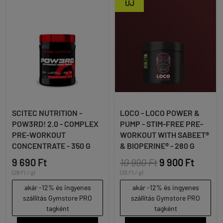
ÚJ
SCITEC NUTRITION -
LOCO - LOCO POWER &
POW3RD! 2.0 - COMPLEX
PUMP - STIM-FREE PRE-
PRE-WORKOUT
WORKOUT WITH SABEET®
CONCENTRATE - 350 G
& BIOPERINE® - 280 G
9 690 Ft
10 990 Ft
9 900 Ft
(28 Ft / g)
(35 Ft / g)
akár -12% és ingyenes
akár -12% és ingyenes
szállítás Gymstore PRO
szállítás Gymstore PRO
tagként
tagként