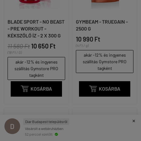
BLADE SPORT - NO BEAST
GYMBEAM - TRUEGAIN -
- PRE WORKOUT -
2500 G
KÉKSZŐLŐ ÍZ - 2 X 300 G
10 990 Ft
11 580 Ft
10 650 Ft
(4 Ft / g)
(18 Ft / G)
akár -12% és ingyenes
szállítás Gymstore PRO
akár -12% és ingyenes
tagként
szállítás Gymstore PRO
tagként

KOSÁRBA

KOSÁRBA
×
Diar Budapest településről
D
Vásárolt a webáruházban
52 perccel ezelőtt
