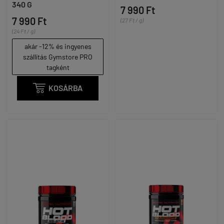
340 G
7 990 Ft
7 990 Ft
(27 Ft / g)
(24 Ft / g)
akár -12% és ingyenes
szállítás Gymstore PRO
tagként

KOSÁRBA