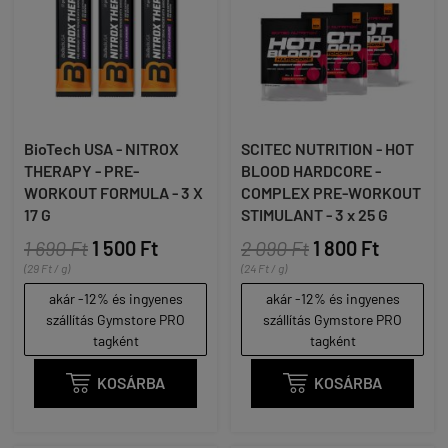
BioTech USA - NITROX
SCITEC NUTRITION - HOT
THERAPY - PRE-
BLOOD HARDCORE -
WORKOUT FORMULA - 3 X
COMPLEX PRE-WORKOUT
17 G
STIMULANT - 3 x 25 G
1 690 Ft
1 500 Ft
2 090 Ft
1 800 Ft
(29 Ft / g)
(24 Ft / g)
akár -12% és ingyenes
akár -12% és ingyenes
szállítás Gymstore PRO
szállítás Gymstore PRO
tagként
tagként

KOSÁRBA

KOSÁRBA