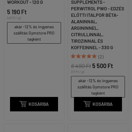
WORKOUT - 120 G
SUPPLEMENTS -
PERWITROL PWO - EDZÉS
5 190 Ft
ELŐTTI ITALPOR BÉTA-
(43 Ft / g)
ALANINNAL,
akár -12% és ingyenes
ARGININNEL,
szállítás Gymstore PRO
CITRULLINNAL,
tagként
TIROZINNAL ÉS
KOFFEINNEL - 330 G





(2)
6 490 Ft
5 500 Ft
(17 Ft / g)
akár -12% és ingyenes
szállítás Gymstore PRO
tagként

KOSÁRBA

KOSÁRBA